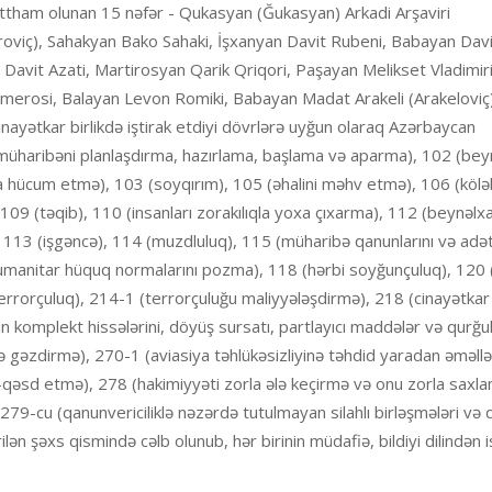
ə ittham olunan 15 nəfər - Qukasyan (Ğukasyan) Arkadi Arşaviri
iroviç), Sahakyan Bako Sahaki, İşxanyan Davit Rubeni, Babayan Davi
avit Azati, Martirosyan Qarik Qriqori, Paşayan Melikset Vladimiri
merosi, Balayan Levon Romiki, Babayan Madat Arakeli (Arakeloviç)
inayətkar birlikdə iştirak etdiyi dövrlərə uyğun olaraq Azərbaycan
 müharibəni planlaşdırma, hazırlama, başlama və aparma), 102 (bey
a hücum etmə), 103 (soyqırım), 105 (əhalini məhv etmə), 106 (köləl
09 (təqib), 110 (insanları zorakılıqla yoxa çıxarma), 112 (beynəlx
13 (işgəncə), 114 (muzdluluq), 115 (müharibə qanunlarını və adətl
umanitar hüquq normalarını pozma), 118 (hərbi soyğunçuluq), 120
rorçuluq), 214-1 (terrorçuluğu maliyyələşdirmə), 218 (cinayətkar b
n komplekt hissələrini, döyüş sursatı, partlayıcı maddələr və qurğu
gəzdirmə), 270-1 (aviasiya təhlükəsizliyinə təhdid yaradan əməllə
i-qəsd etmə), 278 (hakimiyyəti zorla ələ keçirmə və onu zorla saxl
279-cu (qanunvericiliklə nəzərdə tutulmayan silahlı birləşmələri və 
lən şəxs qismində cəlb olunub, hər birinin müdafiə, bildiyi dilindən i