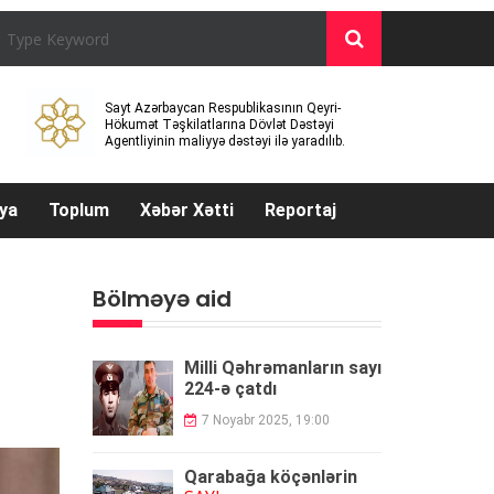
Sayt Azərbaycan Respublikasının Qeyri-
Hökumət Təşkilatlarına Dövlət Dəstəyi
Agentliyinin maliyyə dəstəyi ilə yaradılıb.
ya
Toplum
Xəbər Xətti
Reportaj
Bölməyə aid
Milli Qəhrəmanların sayı
224-ə çatdı
7 Noyabr 2025, 19:00
Qarabağa köçənlərin