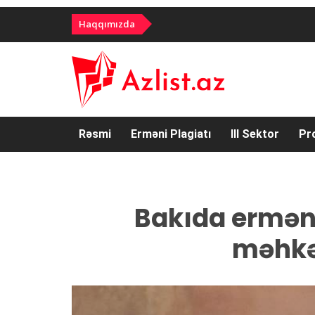
Haqqımızda
Rəsmi
Erməni Plagiatı
III Sektor
Pr
Bakıda erməni
məhk