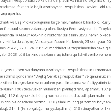
baycan Respublikası və xalqına qarşı sülh və insanlıq əleyhinə cinay
örədilməsi faktları ilə bağlı Azərbaycan Respublikası Dövlət Təhlükəs
taqı aparılıb.
dməti və Baş Prokurorluğunun birgə məlumatında bildirilib ki, Rusiy
an Respublikasının vətəndaşı olan, Rusiya Federasiyasında “Troyka
asiyasında “KAMAZ” ASC-nin direktorlar şurasının üzvü, həmin ölkədə
ir vəzifələrdə çalışmış Vardanyan Ruben Karlenoviç 25 sentyabr 20
nin 214-1, 279.3 və 318.1-ci maddələri ilə təqsirləndirilən şəxs qi
abr 2023-cü il tarixində saxlanılaraq istintaqa təhvil verilib və həm
ilən şəxs Ruben Vardanyana Azərbaycan Respublikasının Ermənista
yaradılmış qondarma “Dağlıq Qarabağ respublikası” və qanunsuz sila
 silahlı birləşmələrin və qrupların yaradılmasında və fəaliyyətinin tə
əlləsinin 100 (təcavüzkar müharibəni planlaşdırma, aparma), 107 (ə
qib), 112 (beynəlxalq hüquq normalarına zidd azadlıqdan məhrum
nlarını və adətlərini pozma), 116 (silahlı münaqişə zamanı beynəlx
q), 214-1 (terrorçuluğu maliyyələşdirmə), 218 (cinayətkar birlik (t