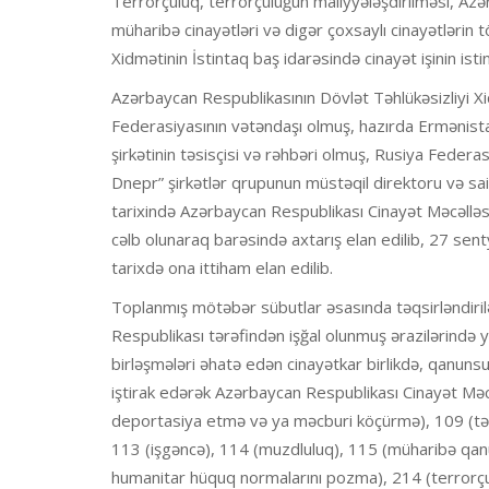
Terrorçuluq, terrorçuluğun maliyyələşdirilməsi, Azər
müharibə cinayətləri və digər çoxsaylı cinayətlərin t
Xidmətinin İstintaq baş idarəsində cinayət işinin istin
Azərbaycan Respublikasının Dövlət Təhlükəsizliyi Xi
Federasiyasının vətəndaşı olmuş, hazırda Ermənist
şirkətinin təsisçisi və rəhbəri olmuş, Rusiya Feder
Dnepr” şirkətlər qrupunun müstəqil direktoru və sa
tarixində Azərbaycan Respublikası Cinayət Məcəlləsi
cəlb olunaraq barəsində axtarış elan edilib, 27 senty
tarixdə ona ittiham elan edilib.
Toplanmış mötəbər sübutlar əsasında təqsirləndir
Respublikası tərəfindən işğal olunmuş ərazilərində 
birləşmələri əhatə edən cinayətkar birlikdə, qanunsuz
iştirak edərək Azərbaycan Respublikası Cinayət Məc
deportasiya etmə və ya məcburi köçürmə), 109 (tə
113 (işgəncə), 114 (muzdluluq), 115 (müharibə qanu
humanitar hüquq normalarını pozma), 214 (terrorçulu