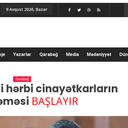
9 Avqust 2026, Bazar
oje
Yazarlar
Qarabağ
Media
Mədəniyyət
Dün
Qarabağ
 hərbi cinayətkarların
əməsi
BAŞLAYIR