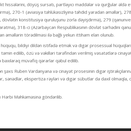
 hissələrini, döyüş sursatı, partlayıcı maddələr və qurğular əldə 
mə), 270-1 (aviasiya təhlükəsizliyinə təhdid yaradan əməllər), 27
 dövlətin konstitusiya quruluşunu zorla dəyişdirmə), 279 (qanunveri
 yaratma), 318-ci (Azərbaycan Respublikasının dövlət sərhədini qan
 əməllərin törədilməsi ilə bağlı yekun ittiham elan olunub.
 hüququ, bildiyi dildən istifadə etmək və digər prosessual hüquqlar
ə təmin edilib, özü və vəkilləri tərəfindən verilmiş vəsatətlərə cinayə
ə baxılaraq müvafiq qərarlar qəbul edilib.
lən şəxs Ruben Vardanyana və cinayət prosesinin digər iştirakçıların
ar, sənədlər, ekspertiza rəyləri və digər sübutlar da daxil olmaqla, 
akı Hərbi Məhkəməsinə göndərilib.