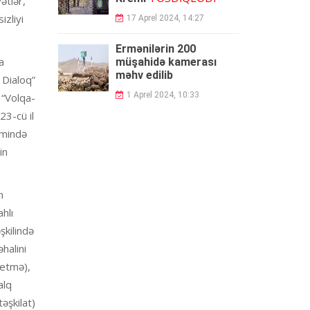
ətlər,
izliyi
17 Aprel 2024, 14:27
Ermənilərin 200
a
müşahidə kamerası
məhv edilib
 Dialoq”
1 Aprel 2024, 10:33
 “Volqa-
23-cü il
smində
in
n
hlı
şkilində
halini
 etmə),
alq
əşkilat)