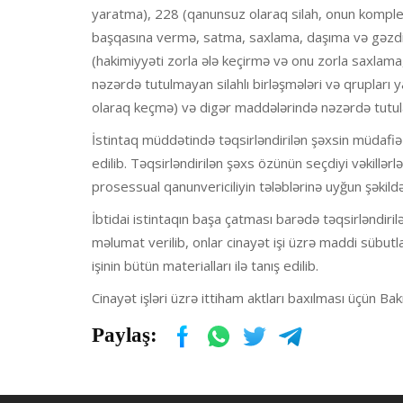
yaratma), 228 (qanunsuz olaraq silah, onun komplekt
başqasına vermə, satma, saxlama, daşıma və gəzdir
(hakimiyyəti zorla ələ keçirmə və onu zorla saxlama,
nəzərdə tutulmayan silahlı birləşmələri və qrupları
olaraq keçmə) və digər maddələrində nəzərdə tutulan
İstintaq müddətində təqsirləndirilən şəxsin müdafiə
edilib. Təqsirləndirilən şəxs özünün seçdiyi vəkillərl
prosessual qanunvericiliyin tələblərinə uyğun şəkild
İbtidai istintaqın başa çatması barədə təqsirləndiri
məlumat verilib, onlar cinayət işi üzrə maddi sübutl
işinin bütün materialları ilə tanış edilib.
Cinayət işləri üzrə ittiham aktları baxılması üçün B
Paylaş: