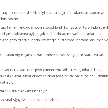
dırmaya prosessual rəhbərliyi həyata keçirən prokurorun təqdimatı 
biri seçilib.
intaq tamamlandıqdan sonra təqsirləndirilən şəxslər tərəfindən veri
iliyin tələblərinə uyğun şəkildə baxılaraq müvafiq qərarlar qəbul edi
digər iştirakçılarına ibtidai istintaqın qurtarması barədə məlumat ver
olunan digər şəxslər barəsində cinayət işi ayrıca icraata ayrılaraq 
taq işi ilə əlaqədar qeyd olunan epizodlar üzrə şübhəli bilinən, el
ikasının ərazisində olmasına ciddi əsasları rəhbər tutaraq, Erməni
əvət edib.
ət işi üzrə məhkəmə başlayır.
Zeynal Ağayevin sədrliyi ilə baxılacaq.