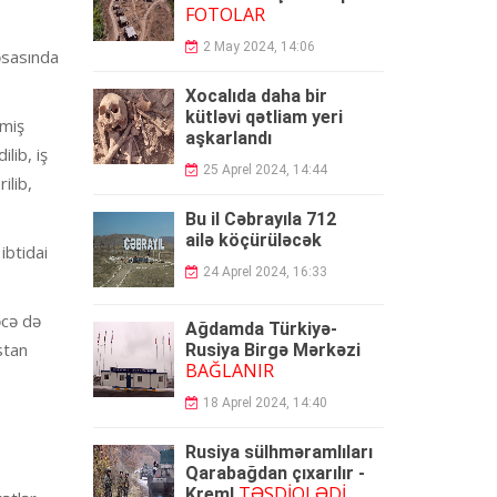
FOTOLAR
2 May 2024, 14:06
əsasında
Xocalıda daha bir
kütləvi qətliam yeri
lmiş
aşkarlandı
lib, iş
25 Aprel 2024, 14:44
ilib,
Bu il Cəbrayıla 712
ailə
köçürüləcək
ibtidai
24 Aprel 2024, 16:33
əcə də
Ağdamda Türkiyə-
stan
Rusiya Birgə Mərkəzi
BAĞLANIR
18 Aprel 2024, 14:40
Rusiya sülhməramlıları
Qarabağdan çıxarılır -
TƏSDİQLƏDİ
Kreml