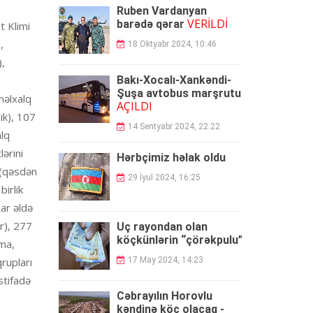
Ruben Vardanyan
VERİLDİ
barədə qərar
t Klimi
,
18 Oktyabr 2024, 10:46
,
Bakı-Xocalı-Xankəndi-
Şuşa avtobus marşrutu
nəlxalq
AÇILDI
ik), 107
14 Sentyabr 2024, 22:22
alq
ərini
Hərbçimiz həlak oldu
 (qəsdən
29 İyul 2024, 16:25
irlik
lar əldə
r), 277
Üç rayondan olan
köçkünlərin “çörəkpulu”
kəsildi
ama,
17 May 2024, 14:23
qrupları
stifadə
Cəbrayılın Horovlu
kəndinə köç olacaq -