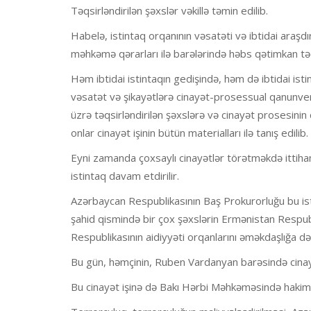
Təqsirləndirilən şəxslər vəkillə təmin edilib.
Habelə, istintaq orqanının vəsatəti və ibtidai araş
məhkəmə qərarları ilə barələrində həbs qətimkan təd
Həm ibtidai istintaqın gedişində, həm də ibtidai ist
vəsatət və şikayətlərə cinayət-prosessual qanunveric
üzrə təqsirləndirilən şəxslərə və cinayət prosesinin 
onlar cinayət işinin bütün materialları ilə tanış edilib.
Eyni zamanda çoxsaylı cinayətlər törətməkdə ittiham 
istintaq davam etdirilir.
Azərbaycan Respublikasının Baş Prokurorluğu bu istin
şahid qismində bir çox şəxslərin Ermənistan Respubl
Respublikasının aidiyyəti orqanlarını əməkdaşlığa d
Bu gün, həmçinin, Ruben Vardanyan barəsində cinay
Bu cinayət işinə də Bakı Hərbi Məhkəməsində hakim 