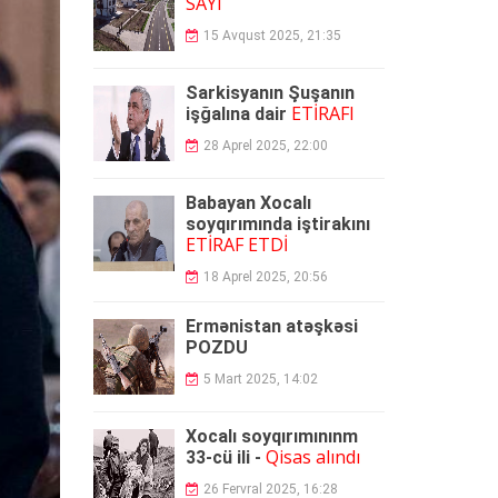
SAYI
15 Avqust 2025, 21:35
Sarkisyanın Şuşanın
ETİRAFI
işğalına dair
28 Aprel 2025, 22:00
Babayan Xocalı
soyqırımında iştirakını
ETİRAF ETDİ
18 Aprel 2025, 20:56
Ermənistan atəşkəsi
POZDU
5 Mart 2025, 14:02
Xocalı soyqırımınınm
Qisas alındı
33-cü ili -
26 Fervral 2025, 16:28