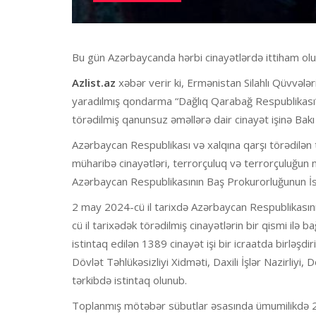
Bu gün Azərbaycanda hərbi cinayətlərdə ittiham olu
Azlist.az
xəbər verir ki, Ermənistan Silahlı Qüvvələ
yaradılmış qondarma “Dağlıq Qarabağ Respublikası” 
törədilmiş qanunsuz əməllərə dair cinayət işinə Bak
Azərbaycan Respublikası və xalqına qarşı törədilən tə
müharibə cinayətləri, terrorçuluq və terrorçuluğun mal
Azərbaycan Respublikasının Baş Prokurorluğunun İstin
2 may 2024-cü il tarixdə Azərbaycan Respublikasını
cü il tarixədək törədilmiş cinayətlərin bir qismi ilə
istintaq edilən 1389 cinayət işi bir icraatda birləşd
Dövlət Təhlükəsizliyi Xidməti, Daxili İşlər Nazirli
tərkibdə istintaq olunub.
Toplanmış mötəbər sübutlar əsasında ümumilikdə 2