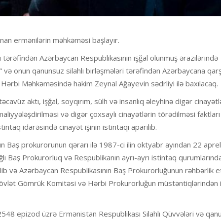
nan ermənilərin məhkəməsi başlayır.
ri tərəfindən Azərbaycan Respublikasının işğal olunmuş ərazilərində
və onun qanunsuz silahlı birləşmələri tərəfindən Azərbaycana qarş
ı Hərbi Məhkəməsində hakim Zeynal Ağayevin sədrliyi ilə baxılacaq.
cavüz aktı, işğal, soyqırım, sülh və insanlıq əleyhinə digər cinayətl
iyyələşdirilməsi və digər çoxsaylı cinayətlərin törədilməsi faktları i
taq idarəsində cinayət işinin istintaqı aparılıb.
n Baş prokurorunun qərarı ilə 1987-ci ilin oktyabr ayından 22 apre
 bağlı Baş Prokurorluq və Respublikanın ayrı-ayrı istintaq qurumlarınd
irilib və Azərbaycan Respublikasının Baş Prokurorluğunun rəhbərlik et
yi, Dövlət Gömrük Komitəsi və Hərbi Prokurorluğun müstəntiqlərindən 
548 epizod üzrə Ermənistan Respublikası Silahlı Qüvvələri və qan