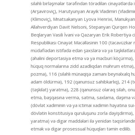
silahlı birləşmələr tərəfindən törədilən cinayətlərd
(Arşaviroviç), Harutyunyan Arayik Vladimiri (Vladim
(Klimoviç), Mnatsakanyan Lyova Henrixi, Manukyan D
Allahverdiyan Davit Nelsoni, Stepanyan Qurqen Ho
Beqlaryan Vasili İvani və Qazaryan Erik Robertiyə c
Respublikası Cinayət Məcəlləsinin 100 (təcavüzkar
müdafiədən istifadə edən şəxslərə və ya təşkilatlar
(əhalini deportasiya etmə və ya məcburi köçürmə), 1
hüquq normalarına zidd azadlıqdan məhrum etmə), 1
pozma), 116 (silahlı münaqişə zamanı beynəlxalq h
adam öldürmə), 192 (qanunsuz sahibkarlıq), 214 (ter
(təşkilat) yaratma), 228 (qanunsuz olaraq silah, onu
etmə, başqasına vermə, satma, saxlama, daşıma və 
(dövlət xadiminin və ya ictimai xadimin həyatına su
dövlətin konstitusiya quruluşunu zorla dəyişdirmə), 
yaratma) və digər maddələri ilə yenidən təqsirləndiri
etmək və digər prosessual hüquqları təmin edilib.