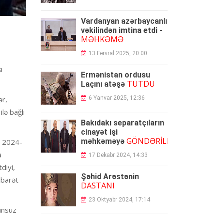
Vardanyan azərbaycanlı
vəkilindən imtina etdi -
MƏHKƏMƏ
13 Fervral 2025, 20:00
ı
Ermənistan ordusu
TUTDU
Laçını atəşə
6 Yanvar 2025, 12:36
ər,
lə bağlı
Bakıdakı separatçıların
cinayət işi
GÖNDƏRİLDİ
məhkəməyə
l 2024-
a
17 Dekabr 2024, 14:33
diyi,
Şəhid Arəstənin
ibarət
DASTANI
23 Oktyabr 2024, 17:14
unsuz