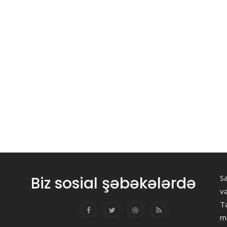
Biz sosial şəbəkələrdə
Sa
v
Tə
m