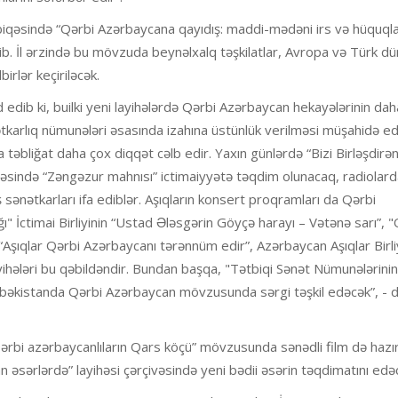
abiqəsində “Qərbi Azərbaycana qayıdış: maddi-mədəni irs və hüquqla
b. İl ərzində bu mövzuda beynəlxalq təşkilatlar, Avropa və Türk dü
irlər keçiriləcək.
edib ki, builki yeni layihələrdə Qərbi Azərbaycan hekayələrinin daha
nətkarlıq nümunələri əsasında izahına üstünlük verilməsi müşahidə edil
a təbliğat daha çox diqqət cəlb edir. Yaxın günlərdə “Bizi Birləşdirə
rçivəsində “Zəngəzur mahnısı” ictimaiyyətə təqdim olunacaq, radiolar
sənətkarları ifa ediblər. Aşıqların konsert proqramları da Qərbi
" İctimai Birliyinin “Ustad Ələsgərin Göyçə harayı – Vətənə sarı”, 
in “Aşıqlar Qərbi Azərbaycanı tərənnüm edir”, Azərbaycan Aşıqlar Birli
yihələri bu qəbildəndir. Bundan başqa, "Tətbiqi Sənət Nümunələrinin
Özbəkistanda Qərbi Azərbaycan mövzusunda sərgi təşkil edəcək”, - 
Qərbi azərbaycanlıların Qars köçü” mövzusunda sənədli film də hazırl
əsərlərdə” layihəsi çərçivəsində yeni bədii əsərin təqdimatını edə