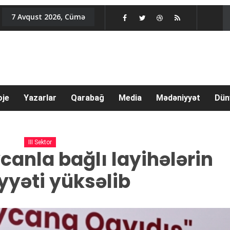
7 Avqust 2026, Cümə
oje
Yazarlar
Qarabağ
Media
Mədəniyyət
Dün
III Sektor
canla bağlı layihələrin
yyəti yüksəlib