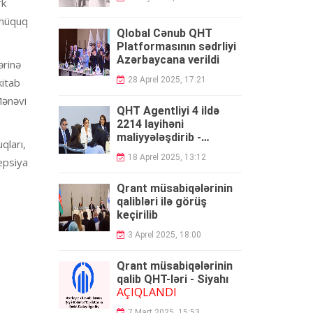
rk
 hüquq
Qlobal Cənub QHT
Platformasının sədrliyi
Azərbaycana verildi
ərinə
28 Aprel 2025, 17:21
kitab
-Mənəvi
QHT Agentliyi 4 ildə
2214 layihəni
maliyyələşdirib -
qları,
HESABAT
18 Aprel 2025, 13:12
epsiya
Qrant müsabiqələrinin
qalibləri ilə görüş
keçirilib
3 Aprel 2025, 18:00
Qrant müsabiqələrinin
qalib QHT-ləri - Siyahı
AÇIQLANDI
7 Mart 2025, 15:53