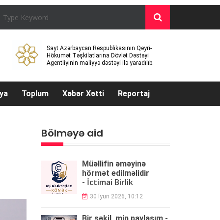
Sayt Azərbaycan Respublikasının Qeyri-
Hökumət Təşkilatlarına Dövlət Dəstəyi
Agentliyinin maliyyə dəstəyi ilə yaradılıb.
ya
Toplum
Xəbər Xətti
Reportaj
Bölməyə aid
Müəllifin əməyinə
hörmət edilməlidir
İctimai Birlik
-
30 İyun 2026, 10:12
Bir şəkil, min paylaşım -