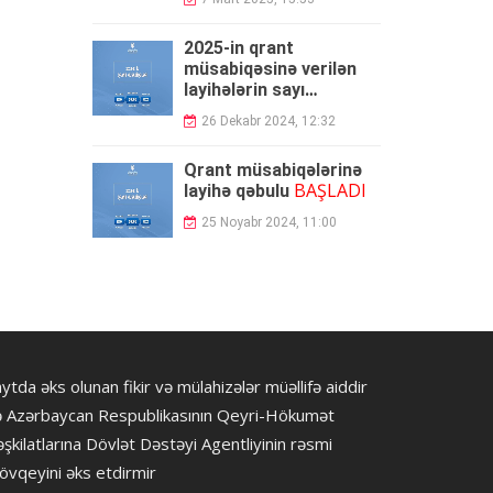
2025-in qrant
müsabiqəsinə verilən
layihələrin sayı
açıqlandı
26 Dekabr 2024, 12:32
Qrant müsabiqələrinə
BAŞLADI
layihə qəbulu
25 Noyabr 2024, 11:00
ytda əks olunan fikir və mülahizələr müəllifə aiddir
ə Azərbaycan Respublikasının Qeyri-Hökumət
şkilatlarına Dövlət Dəstəyi Agentliyinin rəsmi
övqeyini əks etdirmir