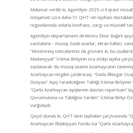
Məlumat verilib ki, Agentliyin 2025-ci il qrant müs
istiqaməti üzrə daha 51 QHT-nin layihəsi dəstəkləni
regionlarında onlarla konfrans, sərgi və müxtəlif tədb
Agentliyin departament direktoru Elnur Bağırlı qeyd 
vasitələrlə - musiqi, bədii əsərlər, ekran həlləri, sə
“Monitorinq nəticələrimiz də göstərir ki, bu üsullard
Mədəniyyət” İctimai Birliyinin icra etdiyi layihə çə
səslənəcək. Bu musiqi əsərini Azərbaycanın tanınmış 
Azərbaycan nisgilini çatdıracaq. "Dədə Ələsgər Ocağı
Dünyası" Aşıq Yaradıcılığının Təbliği İctimai Birliyin
“Qərbi Azərbaycan aşıqlarının dastan repertuarı” la
Qorunmasına və Təbliğinə Yardım" İctimai Birliyi 
vurğulayıb.
Qeyd olunub ki, QHT-lərin layihələri çərçivəsində “
Azərbaycan Ədəbiyyatı Fondu isə “Qərbi Azərbaycan 