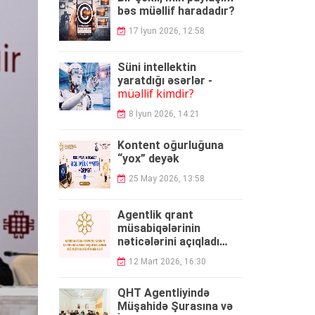
bəs müəllif haradadır?
17 İyun 2026, 12:58
Süni intellektin
yaratdığı əsərlər -
müəllif kimdir?
8 İyun 2026, 14:21
Kontent oğurluğuna
“yox” deyək
25 May 2026, 13:58
Agentlik qrant
müsabiqələrinin
nəticələrini açıqladı
QALİBLƏR
-
12 Mart 2026, 16:30
QHT Agentliyində
Müşahidə Şurasına və