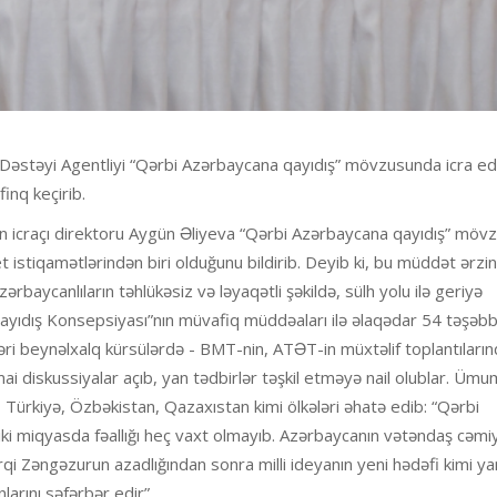
Dəstəyi Agentliyi “Qərbi Azərbaycana qayıdış” mövzusunda icra ed
finq keçirib.
iyin icraçı direktoru Aygün Əliyeva “Qərbi Azərbaycana qayıdış” mö
tet istiqamətlərindən biri olduğunu bildirib. Deyib ki, bu müddət ərz
baycanlıların təhlükəsiz və ləyaqətli şəkildə, sülh yolu ilə geriyə
ayıdış Konsepsiyası”nın müvafiq müddəaları ilə əlaqədar 54 təşəb
 beynəlxalq kürsülərdə - BMT-nin, ATƏT-in müxtəlif toplantıların
ai diskussiyalar açıb, yan tədbirlər təşkil etməyə nail olublar. Ümum
, Türkiyə, Özbəkistan, Qazaxıstan kimi ölkələri əhatə edib: “Qərbi
iki miqyasda fəallığı heç vaxt olmayıb. Azərbaycanın vətəndaş cəmi
qi Zəngəzurun azadlığından sonra milli ideyanın yeni hədəfi kimi ya
arını səfərbər edir”.