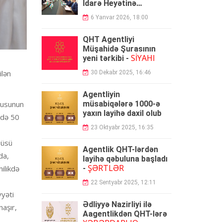
İdarə Heyətinə
SEÇİLDİ
sədr
6 Yanvar 2026, 18:00
QHT Agentliyi
Müşahidə Şurasının
SİYAHI
yeni tərkibi -
ilən
30 Dekabr 2025, 16:46
Agentliyin
vzusunun
müsabiqələrə 1000-ə
yaxın layihə daxil olub
ində 50
23 Oktyabr 2025, 16:35
büsü
Agentlik QHT-lərdən
da,
layihə qəbuluna başladı
ŞƏRTLƏR
ilikdə
-
22 Sentyabr 2025, 12:11
yyəti
Ədliyyə Nazirliyi ilə
naşır,
Aagentlikdən QHT-lərə