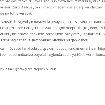
rəvan: hər daşı tarix”, "Dünya Gənc Türk Yazarlar" İctimai Birliyinin “Tü
yihələr Qərbi Azərbaycanın maddi-mədəni irsinə qarşı vandalizmin
əsinə töhfə verəcək.
zusunda Agentliyin dəstəyi ilə ərsəyə gətirilmiş layihələrin nəticəl
m xətt üzrə son illər QHT-lər 200-dən çox məqalə ilə çıxış edib, 15 
i Birliyinin “İrəvan: tariximiz, torpağımız, taleyimiz”, “Kainat” Milli
 tarixi həqiqətlər və şəxsiyyətlər” kitabları bu qəbildəndir.
can mövzusu tarixi ədalət, qayıdış hüququ, fundamental insan hüqu
si və hüquqi mübarizə obyekti, regionda sabitliyə töhfə verən kons
unələri iştirakçılara təqdim olunub.