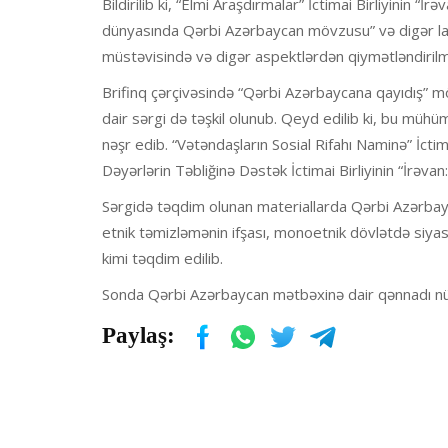
Bildirilib ki, “Elmi Araşdırmalar” İctimai Birliyinin “İ
dünyasında Qərbi Azərbaycan mövzusu” və digər la
müstəvisində və digər aspektlərdən qiymətləndirilm
Brifinq çərçivəsində “Qərbi Azərbaycana qayıdış” möv
dair sərgi də təşkil olunub. Qeyd edilib ki, bu mühü
nəşr edib. “Vətəndaşların Sosial Rifahı Naminə” İctima
Dəyərlərin Təbliğinə Dəstək İctimai Birliyinin “İrəvan:
Sərgidə təqdim olunan materiallarda Qərbi Azərbay
etnik təmizləmənin ifşası, monoetnik dövlətdə siya
kimi təqdim edilib.
Sonda Qərbi Azərbaycan mətbəxinə dair qənnadı nüm
Paylaş: