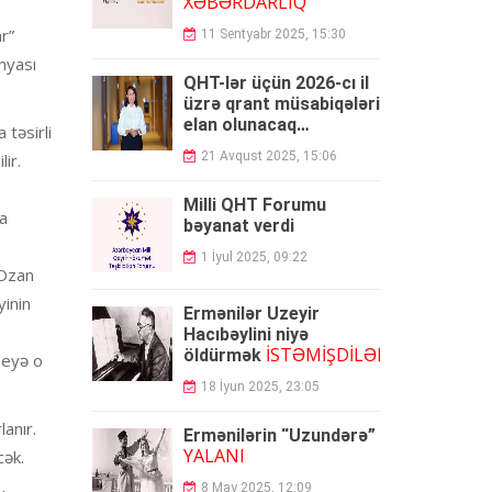
XƏBƏRDARLIQ
r”
11 Sentyabr 2025, 15:30
nyası
QHT-lər üçün 2026-cı il
üzrə qrant müsabiqələri
elan olunacaq
 təsirli
AGENTLİK
-
21 Avqust 2025, 15:06
ir.
n
Milli QHT Forumu
da
bəyanat verdi
1 İyul 2025, 09:22
"Ozan
yinin
Ermənilər Üzeyir
Hacıbəylini niyə
İSTƏMİŞDİLƏR...
öldürmək
deyə o
18 İyun 2025, 23:05
anır.
Ermənilərin “Uzundərə”
YALANI
cək.
8 May 2025, 12:09