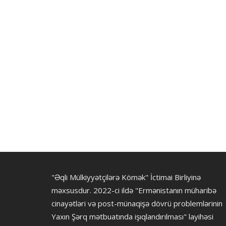
"Əqli Mülkiyyətçilərə Kömək" İctimai Birliyinə
məxsusdur. 2022-ci ildə "Ermənistanın müharibə
cinayətləri və post-münaqişə dövrü problemlərinin
Yaxın Şərq mətbuatında işıqlandırılması" layihəsi