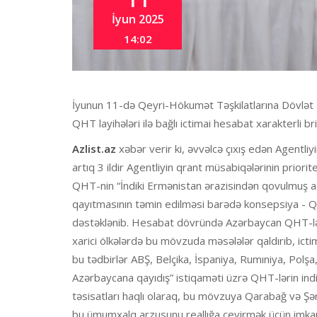
İyun 2025
14:02
İyunun 11-də Qeyri-Hökumət Təşkilatlarına Dövlət 
QHT layihələri ilə bağlı ictimai hesabat xarakterli bri
Azlist.az
xəbər verir ki, əvvəlcə çıxış edən Agentl
artıq 3 ildir Agentliyin qrant müsabiqələrinin priori
QHT-nin “İndiki Ermənistan ərazisindən qovulmuş azər
qayıtmasının təmin edilməsi barədə konsepsiya - Q
dəstəklənib. Hesabat dövründə Azərbaycan QHT-ləri
xarici ölkələrdə bu mövzuda məsələlər qaldırıb, ictim
bu tədbirlər ABŞ, Belçika, İspaniya, Rumıniya, Polşa
Azərbaycana qayıdış” istiqaməti üzrə QHT-lərin ind
təsisatları haqlı olaraq, bu mövzuya Qarabağ və Şər
bu ümumxalq arzusunu reallığa çevirmək üçün imkanl