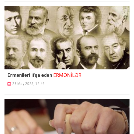
ERMƏNİLƏR
Erməniləri ifşa edən
28 May 2025, 12:46