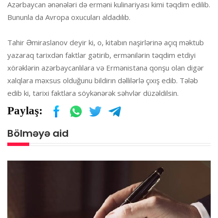
Azərbaycan ənənələri də erməni kulinariyası kimi təqdim edilib.
Bununla da Avropa oxucuları aldadılıb.
Tahir Əmiraslanov deyir ki, o, kitabın naşirlərinə açıq məktub
yazaraq tarixdən faktlar gətirib, ermənilərin təqdim etdiyi
xörəklərin azərbaycanlılara və Ermənistana qonşu olan digər
xalqlara məxsus olduğunu bildirın dəllilərlə çıxış edib. Tələb
edib ki, tarixi faktlara söykənərək səhvlər düzəldilsin.
Paylaş:
Bölməyə aid