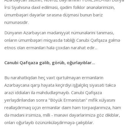
İrsi Siyahısına daxil edilməsi, qədim folklor ənənələrimizin,
ümumbəşəri dəyərlər sırasına düşməsi bunun bariz
nümunəsidir.
Dünyanın Azərbaycan mədəniyyət nümunələrini tanıması,
onların ümumbəşəri miqyasda təbliği Cənubi Qafqaza gəlmə
etnos olan erməniləri hələ çoxdan narahat edir...
Cənubi Qafqaza gəlib, görüb, oğurlayıblar...
Bu narahatlıqdan heç vaxt qurtulmayan ermənilərin
Azərbaycana qarşı həyata keçirdiyi işğalçılıq siyasəti təkcə
ərazi iddiaları ilə məhdudlaşmayıb. Cənubi Qafqaza
yerləşdiriləndən sonra "Böyük Ermənistan" mifik xülyasını
reallaşdırmaq üçün ermənilər daim həm torpaqlarımıza, həm
də mədəni irsimizə, milli - mənəvi dəyərlərimizə göz dikiblər,
onları oğurlayıb özününküləşdirməyə çaılışıblar.