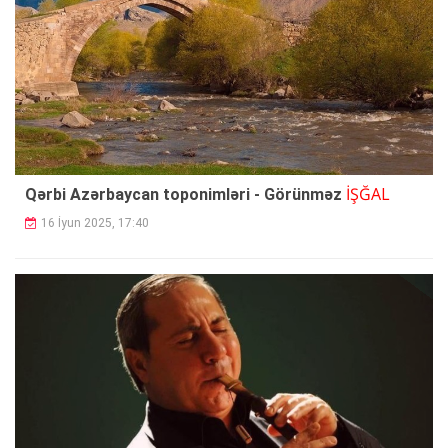
İŞĞAL
Qərbi Azərbaycan toponimləri - Görünməz
16 İyun 2025, 17:40