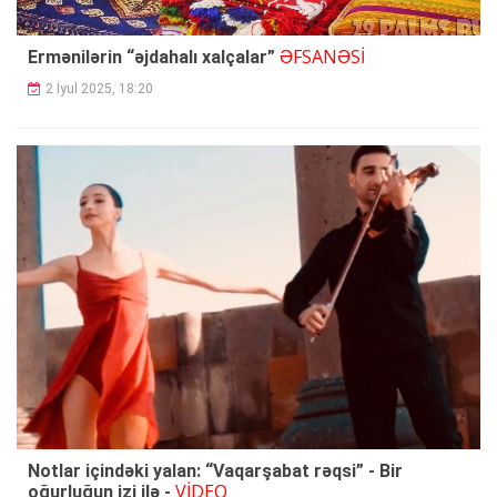
ƏFSANƏSİ
Ermənilərin “əjdahalı xalçalar”
2 İyul 2025, 18:20
Notlar içindəki yalan: “Vaqarşabat rəqsi” - Bir
VİDEO
oğurluğun izi ilə -