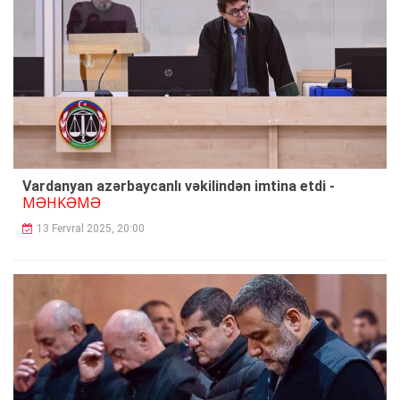
Vardanyan azərbaycanlı vəkilindən imtina etdi -
MƏHKƏMƏ
13 Fervral 2025, 20:00