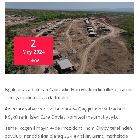
2
May 2024
14:06
İşğaldan azad olunan Cəbrayılın Horovlu kəndinə ilk köç cari ilin
ikinci yarımilinə nəzərdə tutulub.
Azlist.az
xəbər verir ki, bu barədə Qaçqınların və Məcburi
Köçkünlərin İşləri üzrə Dövlət Komitəsi məlumat yayıb.
Təməli keçən il mayın 4-də Prezident İlham Əliyev tərəfindən
qoyulub. Kənddə ilkin olaraq 334 ev tikilir. Birinci mərhələdə