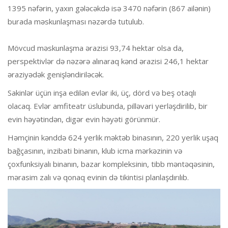
1395 nəfərin, yaxın gələcəkdə isə 3470 nəfərin (867 ailənin)
burada məskunlaşması nəzərdə tutulub.
Mövcud məskunlaşma ərazisi 93,74 hektar olsa da,
perspektivlər də nəzərə alınaraq kənd ərazisi 246,1 hektar
əraziyədək genişləndiriləcək.
Sakinlər üçün inşa edilən evlər iki, üç, dörd və beş otaqlı
olacaq. Evlər amfiteatr üslubunda, pilləvari yerləşdirilib, bir
evin həyətindən, digər evin həyəti görünmür.
Həmçinin kənddə 624 yerlik məktəb binasının, 220 yerlik uşaq
bağçasının, inzibati binanın, klub icma mərkəzinin və
çoxfunksiyalı binanın, bazar kompleksinin, tibb məntəqəsinin,
mərasim zalı və qonaq evinin də tikintisi planlaşdırılıb.