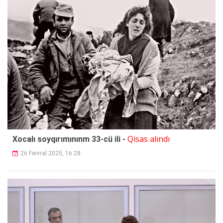
Qisas alındı
Xocalı soyqırımınınm 33-cü ili -
26 Fervral 2025, 16:28