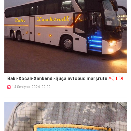
AÇILDI
Bakı-Xocalı-Xankəndi-Şuşa avtobus marşrutu
14 Sentyabr 2024, 22:22