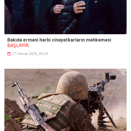
Bakıda erməni hərbi cinayətkarların məhkəməsi
BAŞLAYIR
17 Yanvar 2025, 09:23