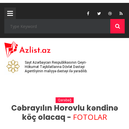
Sayt Azərbaycan Respublikasının Qeyri-
Hökumət Təşkilatlarına Dövlət Dəstəyi
Agentliyinin maliyyə dəstəyi ilə yaradılıb.
Qarabağ
Cəbrayılın Horovlu kəndinə
FOTOLAR
köç olacaq -