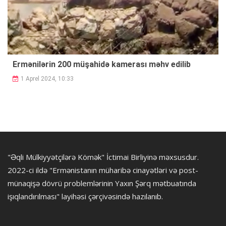
Ermənilərin 200 müşahidə kamerası məhv edilib
1 Aprel 2024, 10:33
"Əqli Mülkiyyətçilərə Kömək" İctimai Birliyinə məxsusdur.
2022-ci ildə "Ermənistanın müharibə cinayətləri və post-
münaqişə dövrü problemlərinin Yaxın Şərq mətbuatında
işıqlandırılması" layihəsi çərçivəsində hazılanıb.