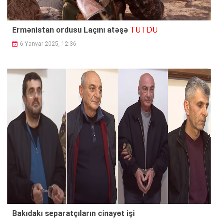
TUTDU
Ermənistan ordusu Laçını atəşə
6 Yanvar 2025, 12:36
Bakıdakı separatçıların cinayət işi