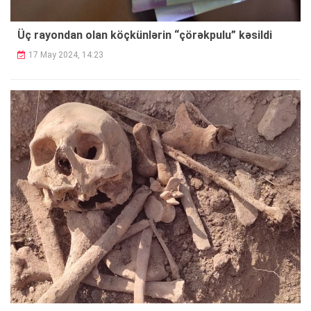
Üç rayondan olan köçkünlərin “çörəkpulu”
kəsildi
17 May 2024, 14:23