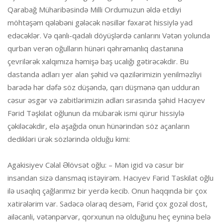
Qarabağ Müharibəsində Milli Ordumuzun əldə etdiyi
möhtəşəm qələbəni gələcək nəsillər fəxarət hissiylə yad
edəcəklər. Və qanlı-qadalı döyüşlərdə canlarını Vətən yolunda
qurban verən oğulların hünəri qəhrəmanlıq dastanına
çevrilərək xalqımıza həmişə baş ucalığı gətirəcəkdir. Bu
dastanda adları yer alan şəhid və qazilərimizin yenilməzliyi
barədə hər dəfə söz düşəndə, qarı düşmənə qan udduran
cəsur əsgər və zabitlərimizin adları sırasında şəhid Hacıyev
Fərid Təşkilat oğlunun da mübarək ismi qürur hissiylə
çəkiləcəkdir, elə aşağıda onun hünərindən söz açanların
dedikləri ürək sözlərində olduğu kimi:
Agakisiyev Cəlal Əlövsət oğlu: – Mən igid və cəsur bir
insandan sizə dansmaq istəyirəm. Hacıyev Fərid Təskilat oğlu
ilə usaqlıq çağlarımız bir yerdə kecib. Onun haqqında bir çox
xatirələrim var. Sadəcə olaraq desəm, Fərid çox gozəl dost,
ailəcanli, vətənpərvər, qorxunun nə olduğunu heç eyninə belə