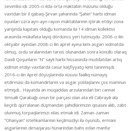
sevimlisi idi. 2005-ci ildə-orta məktəbin məzunu olduğu
vaxtdan bir il qabaq-Şirvan şəhərində “Şahin” hərbi idman
oyunları üzrə ayrı-ayrı rayon məktəblərinin iştirak etdiyi zona
yarışında kapitanı olduğu komanda ilə 14 idman kollektivi
arasında mükafata layiq dördüncü yeri tutmuşdu. 2006-cı ilin
oktyabr ayından 2008-ci ilin aprel ayına kimi əsgəri xidmətdə
olmuş, ordu sıralarından tərxis olunandan sonra könüllü olaraq
Daxili Qoşunların “N” saylı hərbi hissəsində müddətdən artıq
xidmət etdiyi vaxtlarda cəsur kəşfiyyatçı kimi tanınmışdı.
2016-cı ilin Aprel döyüşlərində xüsusi fəallıq nümayiş
etdirməsi də komandirlərini və əsgər yoldaşlarını çox məmnun
etmişdi... Həyatda ən müqəddəs arzularından biri cənnət
timsallı Qarabağı-onun bir parçası olan ata eli Cəbrayılı ələ
keçirib qürrələnən düşməndən şəhidlərimizin qisasını alıb, zəbt
olunmuş torpaqlarımızı xilas etmək idi. Zaman-zaman
“Ohanyan” istehkamlarının keçilməzliyi ilə öyünüb, erməni
əsgərlərinin dırnaqarası hünərindən bəhs edən mənfur