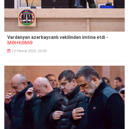
Vardanyan azərbaycanlı vəkilindən imtina etdi -
MƏHKƏMƏ
13 Fervral 2025, 20:00