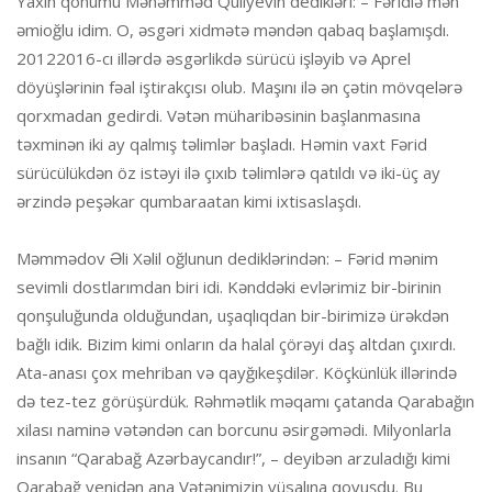
Yaxın qohumu Məhəmməd Quliyevin dedikləri: – Fəridlə mən
əmioğlu idim. O, əsgəri xidmətə məndən qabaq başlamışdı.
20122016-cı illərdə əsgərlikdə sürücü işləyib və Aprel
döyüşlərinin fəal iştirakçısı olub. Maşını ilə ən çətin mövqelərə
qorxmadan gedirdi. Vətən müharibəsinin başlanmasına
təxminən iki ay qalmış təlimlər başladı. Həmin vaxt Fərid
sürücülükdən öz istəyi ilə çıxıb təlimlərə qatıldı və iki-üç ay
ərzində peşəkar qumbaraatan kimi ixtisaslaşdı.
Məmmədov Əli Xəlil oğlunun dediklərindən: – Fərid mənim
sevimli dostlarımdan biri idi. Kənddəki evlərimiz bir-birinin
qonşuluğunda olduğundan, uşaqlıqdan bir-birimizə ürəkdən
bağlı idik. Bizim kimi onların da halal çörəyi daş altdan çıxırdı.
Ata-anası çox mehriban və qayğıkeşdilər. Köçkünlük illərində
də tez-tez görüşürdük. Rəhmətlik məqamı çatanda Qarabağın
xilası naminə vətəndən can borcunu əsirgəmədi. Milyonlarla
insanın “Qarabağ Azərbaycandır!”, – deyibən arzuladığı kimi
Qarabağ yenidən ana Vətənimizin vüsalına qovuşdu. Bu