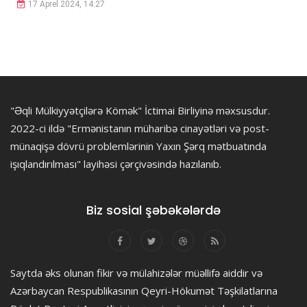
17 Aprel 2024, 14:27
"Əqli Mülkiyyətçilərə Kömək" İctimai Birliyinə məxsusdur.
2022-ci ildə "Ermənistanın müharibə cinayətləri və post-
münaqişə dövrü problemlərinin Yaxın Şərq mətbuatında
işıqlandırılması" layihəsi çərçivəsində hazılanıb.
Biz sosial şəbəkələrdə
Saytda əks olunan fikir və mülahizələr müəllifə aiddir və
Azərbaycan Respublikasının Qeyri-Hökumət Təşkilatlarına