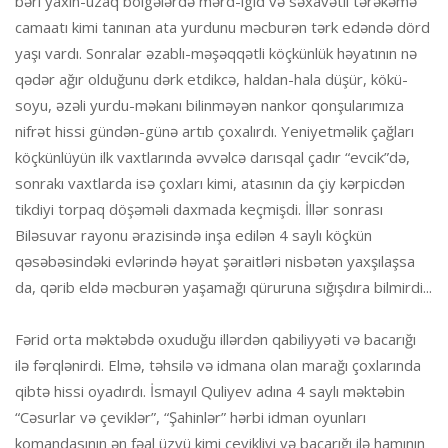
bəri yaxın-uzaq bölgələrdə mərd-igid və səxavətli tərəkəmə
camaatı kimi tanınan ata yurdunu məcburən tərk edəndə dörd
yaşı vardı. Sonralar əzablı-məşəqqətli köçkünlük həyatının nə
qədər ağır olduğunu dərk etdikcə, haldan-hala düşür, kökü-
soyu, əzəli yurdu-məkanı bilinməyən nankor qonşularımıza
nifrət hissi gündən-günə artıb çoxalırdı. Yeniyetməlik çağları
köçkünlüyün ilk vaxtlarında əvvəlcə darısqal çadır “evcik”də,
sonrakı vaxtlarda isə çoxları kimi, atasının da çiy kərpicdən
tikdiyi torpaq döşəməli daxmada keçmişdi. İllər sonrası
Biləsuvar rayonu ərazisində inşa edilən 4 saylı köçkün
qəsəbəsindəki evlərində həyat şəraitləri nisbətən yaxşılaşsa
da, qərib eldə məcburən yaşamağı qüruruna sığışdıra bilmirdi...
Fərid orta məktəbdə oxuduğu illərdən qabiliyyəti və bacarığı
ilə fərqlənirdi. Elmə, təhsilə və idmana olan marağı çoxlarında
qibtə hissi oyadırdı. İsmayıl Quliyev adına 4 saylı məktəbin
“Cəsurlar və çeviklər”, “Şahinlər” hərbi idman oyunları
komandasının ən fəal üzvü kimi çevikliyi və bacarığı ilə hamının