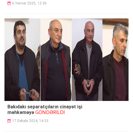
6 Yanvar 2025, 12:36
Bakıdakı separatçıların cinayət işi
GÖNDƏRİLDİ
məhkəməyə
17 Dekabr 2024, 14:33