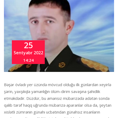
25
Sentyabr 2022
14:24
Bəşər övladı yer üzündə mövcud olduğu ilk günlərdən xeyirlə
şərin, yaxşılıqla yamanlığın ölüm-dirim savaşına şahidlik
etməkdədir. Düzdür, bu amansız mübarizədə adətən sonda
qalib tərəf haqq uğrunda mübarizə aparanlar olsa da, şeytan
xislətli zümrənin günahı ucbatından günahsız insanların