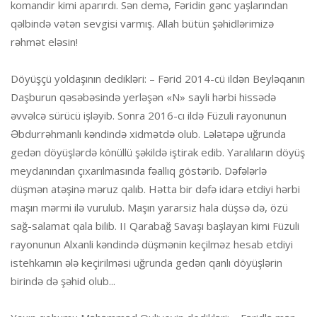
komandir kimi aparırdı. Sən demə, Fəridin gənc yaşlarından
qəlbində vətən sevgisi varmış. Allah bütün şəhidlərimizə
rəhmət eləsin!
Döyüşçü yoldaşının dedikləri: – Fərid 2014-cü ildən Beyləqanın
Daşburun qəsəbəsində yerləşən «N» sayli hərbi hissədə
əvvəlcə sürücü işləyib. Sonra 2016-cı ildə Füzuli rayonunun
Əbdurrəhmanlı kəndində xidmətdə olub. Lələtəpə uğrunda
gedən döyüşlərdə könüllü şəkildə iştirak edib. Yaralıların döyüş
meydanından çıxarılmasında fəallıq göstərib. Dəfələrlə
düşmən atəşinə məruz qalıb. Hətta bir dəfə idarə etdiyi hərbi
maşın mərmi ilə vurulub. Maşın yararsiz hala düşsə də, özü
sağ-salamat qala bilib. II Qarabağ Savaşı başlayan kimi Füzuli
rayonunun Alxanli kəndində düşmənin keçilməz hesab etdiyi
istehkamın ələ keçirilməsi uğrunda gedən qanlı döyüşlərin
birində də şəhid olub...