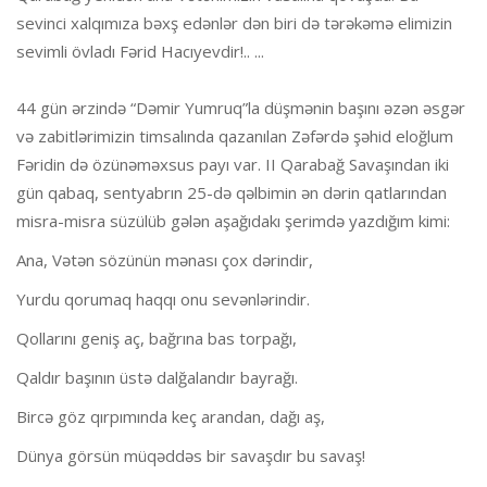
sevinci xalqımıza bəxş edənlər dən biri də tərəkəmə elimizin
sevimli övladı Fərid Hacıyevdir!.. ...
44 gün ərzində “Dəmir Yumruq”la düşmənin başını əzən əsgər
və zabitlərimizin timsalında qazanılan Zəfərdə şəhid eloğlum
Fəridin də özünəməxsus payı var. II Qarabağ Savaşından iki
gün qabaq, sentyabrın 25-də qəlbimin ən dərin qatlarından
misra-misra süzülüb gələn aşağıdakı şerimdə yazdığım kimi:
Ana, Vətən sözünün mənası çox dərindir,
Yurdu qorumaq haqqı onu sevənlərindir.
Qollarını geniş aç, bağrına bas torpağı,
Qaldır başının üstə dalğalandır bayrağı.
Bircə göz qırpımında keç arandan, dağı aş,
Dünya görsün müqəddəs bir savaşdır bu savaş!