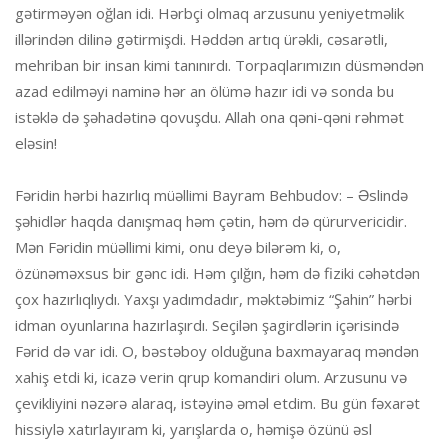
gətirməyən oğlan idi. Hərbçi olmaq arzusunu yeniyetməlik
illərindən dilinə gətirmişdi. Həddən artıq ürəkli, cəsarətli,
mehriban bir insan kimi tanınırdı. Torpaqlarımızın düsməndən
azad edilməyi naminə hər an ölümə hazır idi və sonda bu
istəklə də şəhadətinə qovuşdu. Allah ona qəni-qəni rəhmət
eləsin!
Fəridin hərbi hazırlıq müəllimi Bayram Behbudov: – Əslində
şəhidlər haqda danışmaq həm çətin, həm də qürurvericidir.
Mən Fəridin müəllimi kimi, onu deyə bilərəm ki, o,
özünəməxsus bir gənc idi. Həm çılğın, həm də fiziki cəhətdən
çox hazırlıqlıydı. Yaxşı yadımdadır, məktəbimiz “Şahin” hərbi
idman oyunlarına hazırlaşırdı. Seçilən şagirdlərin içərisində
Fərid də var idi. O, bəstəboy olduğuna baxmayaraq məndən
xahiş etdi ki, icazə verin qrup komandiri olum. Arzusunu və
çevikliyini nəzərə alaraq, istəyinə əməl etdim. Bu gün fəxarət
hissiylə xatırlayıram ki, yarışlarda o, həmişə özünü əsl