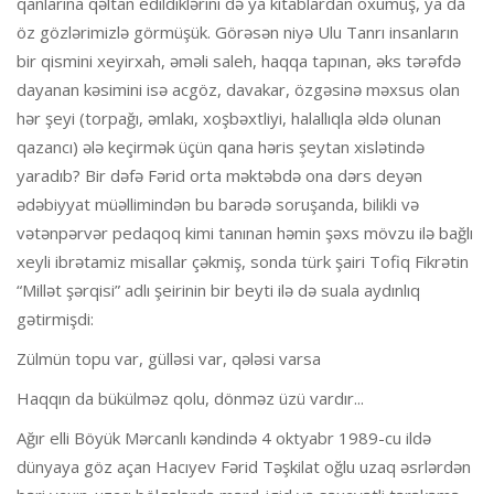
qanlarına qəltan edildiklərini də ya kitablardan oxumuş, ya da
öz gözlərimizlə görmüşük. Görəsən niyə Ulu Tanrı insanların
bir qismini xeyirxah, əməli saleh, haqqa tapınan, əks tərəfdə
dayanan kəsimini isə acgöz, davakar, özgəsinə məxsus olan
hər şeyi (torpağı, əmlakı, xoşbəxtliyi, halallıqla əldə olunan
qazancı) ələ keçirmək üçün qana həris şeytan xislətində
yaradıb? Bir dəfə Fərid orta məktəbdə ona dərs deyən
ədəbiyyat müəllimindən bu barədə soruşanda, bilikli və
vətənpərvər pedaqoq kimi tanınan həmin şəxs mövzu ilə bağlı
xeyli ibrətamiz misallar çəkmiş, sonda türk şairi Tofiq Fikrətin
“Millət şərqisi” adlı şeirinin bir beyti ilə də suala aydınlıq
gətirmişdi:
Zülmün topu var, gülləsi var, qələsi varsa
Haqqın da bükülməz qolu, dönməz üzü vardır...
Ağır elli Böyük Mərcanlı kəndində 4 oktyabr 1989-cu ildə
dünyaya göz açan Hacıyev Fərid Təşkilat oğlu uzaq əsrlərdən