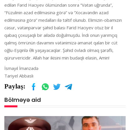
edilən Fərid Hacıyev ölümündən sonra “Vətən uğrunda”,
“Füzulinin azad edilməsinə görə” və “Xocavəndin azad
edilməsinə görə” medalları ilə təltif olunub. Elimizin-obamızın
cəsur, vətənpərvər şəhid balası Fərid Hacıyev otuz bir il
qabaq çoxuşaqlı bir ailədə doğulmuşdu. İndi onun yarımçıq
qalmış ömrünün davamını vətənimizə əmanət qalan bir cüt
oğlu-Eşqinlə Əli yaşayacaqlar. Şəhid övladı olmaq şərəfli,
qürurvericidir. Allah hər ikisini min budaqlı eləsin, Amin!
İsmayıl İmanzadə
Tariyel Abbaslı
Paylaş:
Bölməyə aid