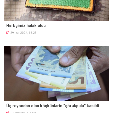
Hərbçimiz həlak oldu
29 İyul 2024, 16:25
Üç rayondan olan köçkünlərin “çörəkpulu”
kəsildi