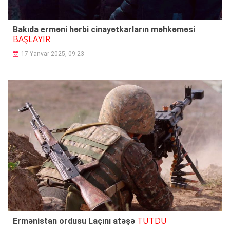
Bakıda erməni hərbi cinayətkarların məhkəməsi
BAŞLAYIR
17 Yanvar 2025, 09:23
TUTDU
Ermənistan ordusu Laçını atəşə