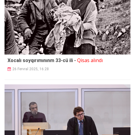
Qisas alındı
Xocalı soyqırımınınm 33-cü ili -
26 Fervral 2025, 16:28