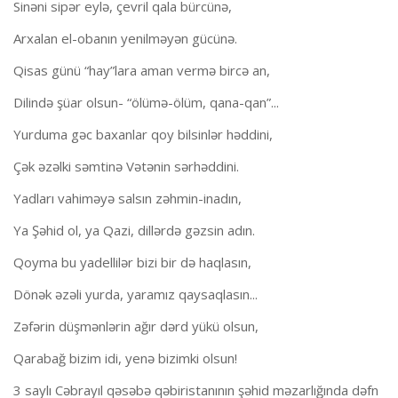
Sinəni sipər eylə, çevril qala bürcünə,
Arxalan el-obanın yenilməyən gücünə.
Qisas günü “hay”lara aman vermə bircə an,
Dilində şüar olsun- “ölümə-ölüm, qana-qan”...
Yurduma gəc baxanlar qoy bilsinlər həddini,
Çək əzəlki səmtinə Vətənin sərhəddini.
Yadları vahiməyə salsın zəhmin-inadın,
Ya Şəhid ol, ya Qazi, dillərdə gəzsin adın.
Qoyma bu yadellilər bizi bir də haqlasın,
Dönək əzəli yurda, yaramız qaysaqlasın...
Zəfərin düşmənlərin ağır dərd yükü olsun,
Qarabağ bizim idi, yenə bizimki olsun!
3 saylı Cəbrayıl qəsəbə qəbiristanının şəhid məzarlığında dəfn