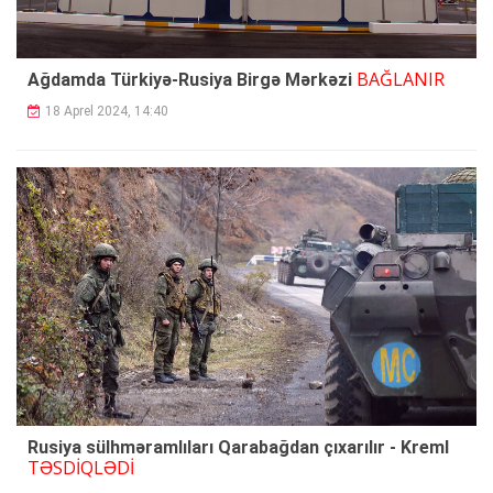
BAĞLANIR
Ağdamda Türkiyə-Rusiya Birgə Mərkəzi
18 Aprel 2024, 14:40
Rusiya sülhməramlıları Qarabağdan çıxarılır - Kreml
TƏSDİQLƏDİ