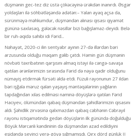
düşmənin gec-tez diz üstə çökəcəyinə ürəkdən inanırdı. Əsgər
yoldaşları ilə söhbətləşəndə adətən:– Yalan ayaq açsa da,
sürünməyə məhkumdur, düşməndən alınası qisası qiyamət
gününə saxlasaq, gələcək nəsillər bizi bağışlamaz-deyidi. Belə
bir ruh-əqidə sahibi idi Fərid...
Nəhayət, 2020-ci ilin sentyabr ayının 27-də illərdən bəri
arzusunda olduğu məqam gəlib çatdı. Həmin gün düşmənin
növbəti təxribatının qarşısını almaq istəyi ilə cəngə-savaşa
qatılan ərənlərimizin sırasında Fərid də nəyə qadir olduğunu
nümayiş etdirmək fürsəti əldə etdi. Füzuli rayonunun 27 ildən
bəri işğala məruz qalan yaşayış məntəqələrinin yağıların
tapdağından xilas edilməsi naminə döyüşlərə qatılan Fərid
Hacıyev, ölümündən qabaq düşməndən şəhidlərimizin qisasını
aldı. Şəhidlik zirvəsinə qalxmazdan qabaq cəbhənin Cəbrayıl
rayonu istiqamətində gedən döyüşlərin ilk günündə doğulduğu
Böyük Mərcanlı kəndininin də düşməndən azad edildiyini
eşidəndə sevinci yerə-göyə sığmamışdı. Qırx dörd günlük II