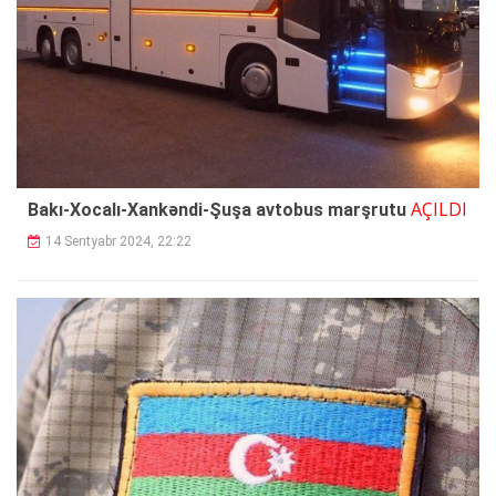
AÇILDI
Bakı-Xocalı-Xankəndi-Şuşa avtobus marşrutu
14 Sentyabr 2024, 22:22