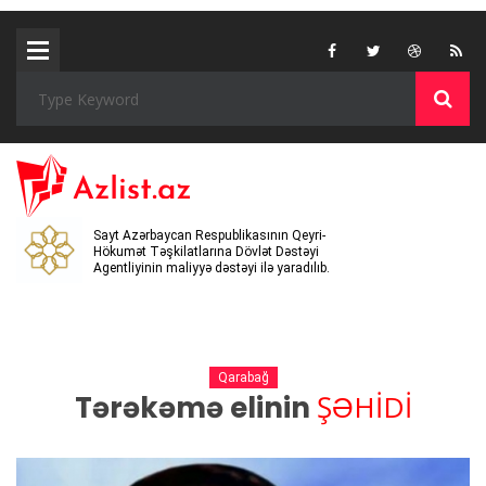
Sayt Azərbaycan Respublikasının Qeyri-
Hökumət Təşkilatlarına Dövlət Dəstəyi
Agentliyinin maliyyə dəstəyi ilə yaradılıb.
Qarabağ
ŞƏHİDİ
Tərəkəmə elinin