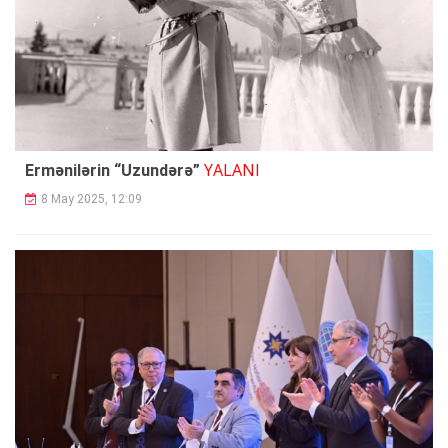
YALANI
Ermənilərin “Uzundərə”
8 May 2025, 12:09