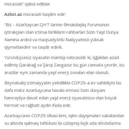
müraciəti” qəbul ediblər.
Azlist.az
müraciəti təqdim edir:
“Biz - Azərbaycan QHT-lərinin Əməkdaşlıq Forumunun
iştirakçıları olan ictimai birliklərin rəhbərləri Sizin Yaşıl Dünya
Naminə ardıcıl və məqsədyönlü fəaliyyətinizi yüksək
qiymətləndirir və təqdir edirik.
Yürütdüyünüz siyasətin məntiqi nəticəsidir ki, işğaldan azad
edilmiş Qarabağ və Şərqi Zəngəzur bu gün cənnətə çevrilir, bu
ərazilər eyni zamanda yaşıl enerji zonaları elan olunub.
Beynəlxalq ictimaiyyətin yekdilliklə COP29-a ev sahibliyini bu
dəfə məhz Azərbaycana həvalə etməsi Sizin dünyanı
həmrəyliyə dəvət edən yaşıl enerji siyasətinizə olan böyük
hörmət və rəğbəti aydın ifadə edir.
Azərbaycanın COP29 ölkəsi kimi, iqlim dəyişmələri səbəbindən
su altında qalmaq təhlükəsi ilə üzləşmiş kiçik ada dövlətlərinə