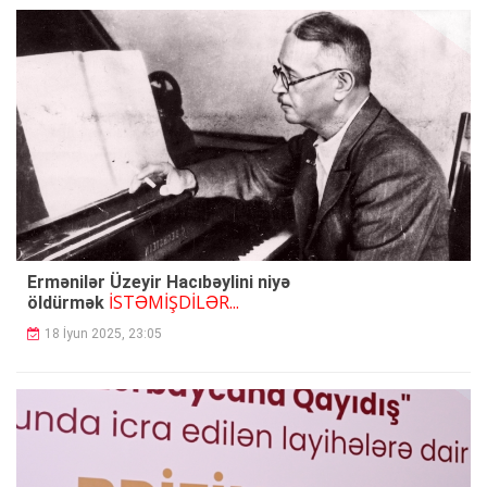
Ermənilər Üzeyir Hacıbəylini niyə
İSTƏMİŞDİLƏR...
öldürmək
18 İyun 2025, 23:05