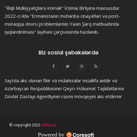
"Əqli Mülkiyyətçilərə Kömək" İctimai Birliyinə məxsusdur.
2022-ci ildə "Ermənistanın müharibə cinayətləri və post-
münaqişə dövrü problemlərinin Yaxın Şərq mətbuatında
işıqlandırılması" layihəsi çərçivəsində hazılanıb.
Biz sosial şəbəkələrdə
Saytda əks olunan fikir və mülahizələr müəllifə aiddir və
Azərbaycan Respublikasının Qeyri-Hökumət Təşkilatlarına
Dövlət Dəstəyi Agentliyinin rəsmi mövqeyini əks etdirmir
© copyright 2022
azlist.az