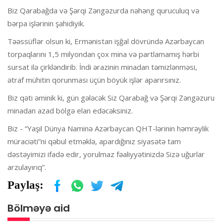
Biz Qarabağda və Şərqi Zəngəzurda nəhəng quruculuq və
bərpa işlərinin şahidiyik.
Təəssüflər olsun ki, Ermənistan işğal dövründə Azərbaycan
torpaqlarını 1,5 milyondan çox mina və partlamamış hərbi
sursat ilə çirkləndirib. İndi ərazinin minadan təmizlənməsi,
ətraf mühitin qorunması üçün böyük işlər aparırsınız.
Biz qəti əminik ki, gün gələcək Siz Qarabağ və Şərqi Zəngəzuru
minadan azad bölgə elan edəcəksiniz.
Biz - “Yaşıl Dünya Naminə Azərbaycan QHT-lərinin həmrəylik
müraciəti”ni qəbul etməklə, apardığınız siyasətə tam
dəstəyimizi ifadə edir, yorulmaz fəaliyyətinizdə Sizə uğurlar
arzulayırıq”.
Paylaş:
Bölməyə aid