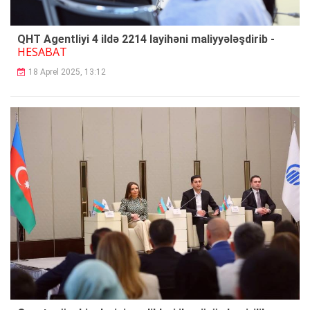
QHT Agentliyi 4 ildə 2214 layihəni maliyyələşdirib -
HESABAT
18 Aprel 2025, 13:12