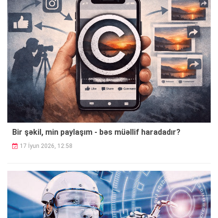
Bir şəkil, min paylaşım - bəs müəllif haradadır?
17 İyun 2026, 12:58