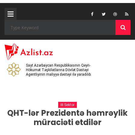
Sayt Azərbaycan Respublikasının Qeyri-
Hökumət Təşkilatlarına Dövlət Dəstəyi
Agentliyinin maliyyə dəstəyi ilə yaradılıb.
III Sektor
QHT-lər Prezidentə həmrəylik
müraciəti etdilər