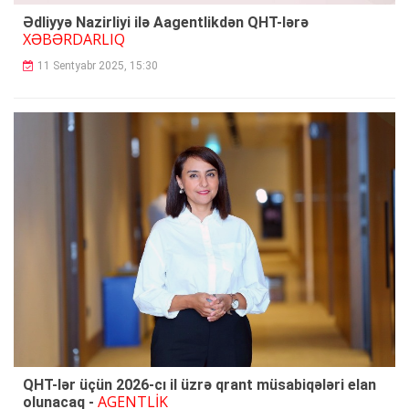
Ədliyyə Nazirliyi ilə Aagentlikdən QHT-lərə
XƏBƏRDARLIQ
11 Sentyabr 2025, 15:30
QHT-lər üçün 2026-cı il üzrə qrant müsabiqələri elan
AGENTLİK
olunacaq -