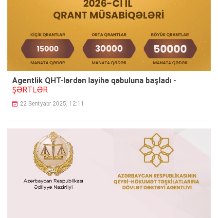
Agentlik QHT-lərdən layihə qəbuluna başladı -
ŞƏRTLƏR
22 Sentyabr 2025, 12:11