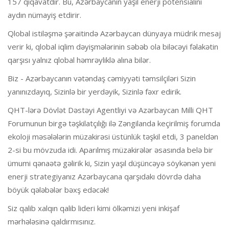
157 qiqavatdır. Bu, Azərbaycanın yaşıl enerji potensialını
aydın nümayiş etdirir.
Qlobal istiləşmə şəraitində Azərbaycan dünyaya müdrik mesaj
verir ki, qlobal iqlim dəyişmələrinin səbəb ola biləcəyi fəlakətin
qarşısı yalnız qlobal həmrəyliklə alına bilər.
Biz - Azərbaycanın vətəndaş cəmiyyəti təmsilçiləri Sizin
yanınızdayıq, Sizinlə bir yerdəyik, Sizinlə fəxr edirik.
QHT-lərə Dövlət Dəstəyi Agentliyi və Azərbaycan Milli QHT
Forumunun birgə təşkilatçılığı ilə Zəngilanda keçirilmiş forumda
ekoloji məsələlərin müzakirəsi üstünlük təşkil etdi, 3 paneldən
2-si bu mövzuda idi. Aparılmış müzakirələr əsasında belə bir
ümumi qənaətə gəlirik ki, Sizin yaşıl düşüncəyə söykənən yeni
enerji strategiyanız Azərbaycana qarşıdakı dövrdə daha
böyük qələbələr bəxş edəcək!
Siz qalib xalqın qalib lideri kimi ölkəmizi yeni inkişaf
mərhələsinə qaldırmısınız.