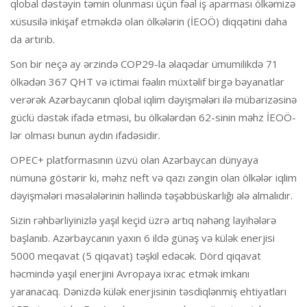
qlobal dəstəyin təmin olunması üçün fəal iş aparması ölkəmizə
xüsusilə inkişaf etməkdə olan ölkələrin (İEOÖ) diqqətini daha
da artırıb.
Son bir neçə ay ərzində COP29-la əlaqədar ümumilikdə 71
ölkədən 367 QHT və ictimai fəalın müxtəlif birgə bəyanatlar
verərək Azərbaycanın qlobal iqlim dəyişmələri ilə mübarizəsinə
güclü dəstək ifadə etməsi, bu ölkələrdən 62-sinin məhz İEOÖ-
lər olması bunun aydın ifadəsidir.
OPEC+ platformasının üzvü olan Azərbaycan dünyaya
nümunə göstərir ki, məhz neft və qazı zəngin olan ölkələr iqlim
dəyişmələri məsələlərinin həllində təşəbbüskarlığı ələ almalıdır.
Sizin rəhbərliyinizlə yaşıl keçid üzrə artıq nəhəng layihələrə
başlanıb. Azərbaycanın yaxın 6 ildə günəş və külək enerjisi
5000 meqavat (5 qiqavat) təşkil edəcək. Dörd qiqavat
həcmində yaşıl enerjini Avropaya ixrac etmək imkanı
yaranacaq. Dənizdə külək enerjisinin təsdiqlənmiş ehtiyatları