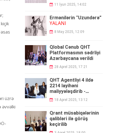
11 İyun 2025, 14:02
r;
Ermənilərin “Uzundərə”
YALANI
kiçik
 əsas
8 May 2025, 12:09
Qlobal Cənub QHT
Platformasının sədrliyi
Azərbaycana verildi
28 Aprel 2025, 17:21
QHT Agentliyi 4 ildə
2214 layihəni
maliyyələşdirib -
HESABAT
ri üzrə
18 Aprel 2025, 13:12
 əvvəlki
Qrant müsabiqələrinin
qalibləri ilə görüş
EOÖ-
keçirilib
3 Aprel 2025, 18:00