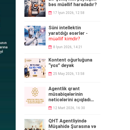
bəs müəllif haradadır?
17 İyun 2026, 12:58
Süni intellektin
yaratdığı əsərlər -
müəllif kimdir?
8 İyun 2026, 14:21
Kontent oğurluğuna
“yox” deyək
25 May 2026, 13:58
Agentlik qrant
müsabiqələrinin
nəticələrini açıqladı
QALİBLƏR
-
12 Mart 2026, 16:30
QHT Agentliyində
Müşahidə Şurasına və