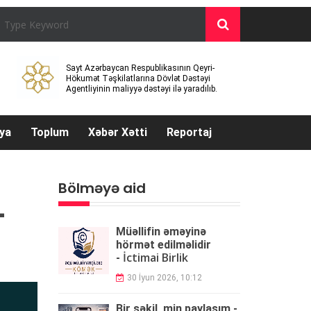
Sayt Azərbaycan Respublikasının Qeyri-
Hökumət Təşkilatlarına Dövlət Dəstəyi
Agentliyinin maliyyə dəstəyi ilə yaradılıb.
ya
Toplum
Xəbər Xətti
Reportaj
Bölməyə aid
-
Müəllifin əməyinə
hörmət edilməlidir
İctimai Birlik
-
30 İyun 2026, 10:12
Bir şəkil, min paylaşım -