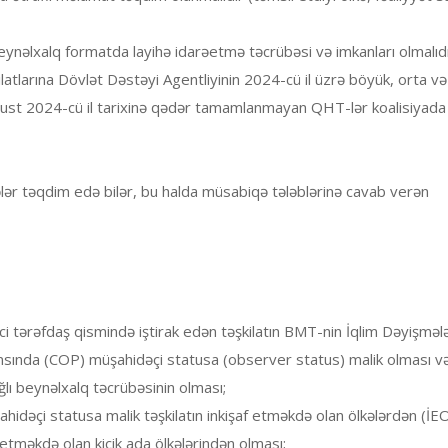
beynəlxalq formatda layihə idarəetmə təcrübəsi və imkanları olmalıdı
larına Dövlət Dəstəyi Agentliyinin 2024-cü il üzrə böyük, orta və 
vqust 2024-cü il tarixinə qədər tamamlanmayan QHT-lər koalisiyada
ər təqdim edə bilər, bu halda müsabiqə tələblərinə cavab verən
ci tərəfdaş qismində iştirak edən təşkilatın BMT-nin İqlim Dəyişmələ
sında (COP) müşahidəçi statusa (observer status) malik olması və
ğlı beynəlxalq təcrübəsinin olması;
hidəçi statusa malik təşkilatın inkişaf etməkdə olan ölkələrdən (İ
f etməkdə olan kiçik ada ölkələrindən olması;