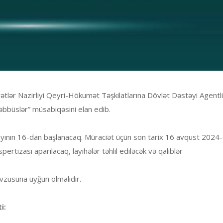
tlər Nazirliyi Qeyri-Hökumət Təşkilatlarına Dövlət Dəstəyi Agentliy
əbbüslər” müsabiqəsini elan edib.
yının 16-dan başlanacaq. Müraciət üçün son tarix 16 avqust 2024-cü
tizası aparılacaq, layihələr təhlil ediləcək və qaliblər
övzusuna uyğun olmalıdır.
i: