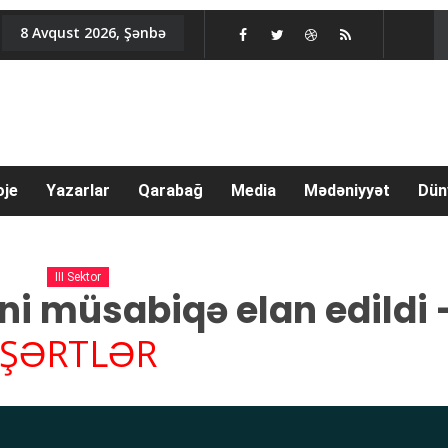
8 Avqust 2026, Şənbə
oje
Yazarlar
Qarabağ
Media
Mədəniyyət
Dün
III Sektor
ni müsabiqə elan edildi 
ŞƏRTLƏR