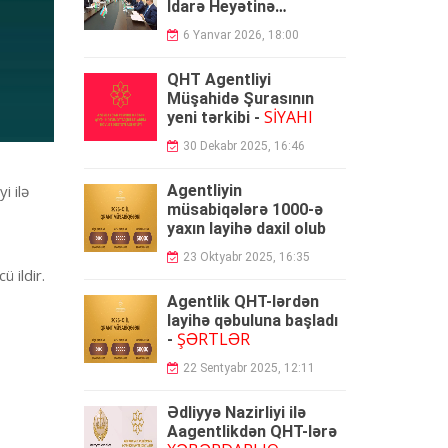
İdarə Heyətinə
SEÇİLDİ
sədr
6 Yanvar 2026, 18:00
QHT Agentliyi
Müşahidə Şurasının
SİYAHI
yeni tərkibi -
30 Dekabr 2025, 16:46
Agentliyin
i ilə
müsabiqələrə 1000-ə
yaxın layihə daxil olub
23 Oktyabr 2025, 16:35
 ildir.
Agentlik QHT-lərdən
layihə qəbuluna başladı
ŞƏRTLƏR
-
22 Sentyabr 2025, 12:11
Ədliyyə Nazirliyi ilə
Aagentlikdən QHT-lərə