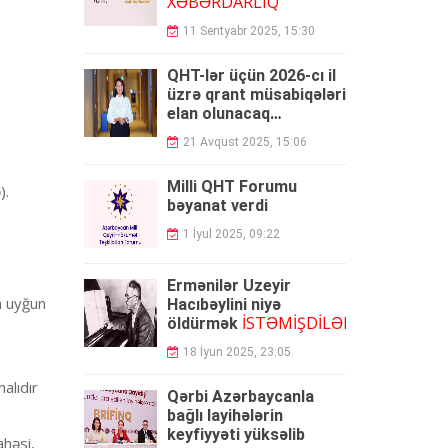
XƏBƏRDARLIQ
11 Sentyabr 2025, 15:30
QHT-lər üçün 2026-cı il
üzrə qrant müsabiqələri
elan olunacaq
AGENTLİK
-
21 Avqust 2025, 15:06
Milli QHT Forumu
).
bəyanat verdi
1 İyul 2025, 09:22
Ermənilər Üzeyir
a uyğun
Hacıbəylini niyə
İSTƏMİŞDİLƏR...
öldürmək
18 İyun 2025, 23:05
alıdır
Qərbi Azərbaycanla
bağlı layihələrin
keyfiyyəti yüksəlib
ahəsi,