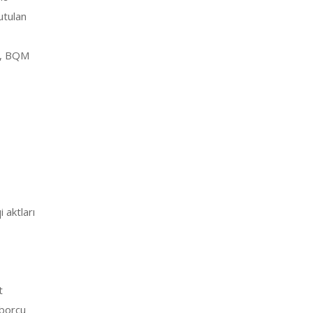
utulan
10, BQM
 aktları
t
 borcu