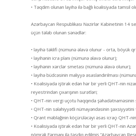
• Təqdim olunan layihə ilə bağlı koalisiyada təmsil
Azərbaycan Respublikası Nazirlər Kabinetinin 14 se
üçün tələb olunan sənədlər:
• layihə təklifi (nümunə əlavə olunur - orta, böyük qr
• layihənin icra planı (nümunə əlavə olunur);
• layihənin xərclər smetası (nümunə əlavə olunur);
• layihə büdcəsinin maliyyə əsaslandırılması (nümunə
• Koalisiyada iştirak edən hər bir yerli QHT-nin n
reyestrindən çıxarışının surətləri;
• QHT-nin vergi uçotu haqqında şəhadətnaməsinin s
• QHT-nin səlahiyyətli nümayəndəsinin şəxsiyyətini
• Qrant məbləğinin köçürüləcəyi əsas icraçı QHT-ni
• Koalisiyada iştirak edən hər bir yerli QHT-nin Azə
nömrəli Fərmanı ilə təsdiq edilmiş “Azərbaycan Resp