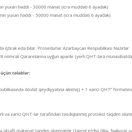
n yuxarı həddi - 30000 manat (icra müddəti 6 ayadək)
in yuxarı həddi - 50000 manat (icra müddəti 6 ayadək)
ə iştirak edə bilər. Prosedurlar Azərbaycan Respublikası Nazirlər
28 nömrəli Qərarınlarına uyğun aparılır (yerli QHT-lərə münasibətdə
üçün tələblər:
ublikasında dövlət qeydiyyatına alınmış) + 1 xarici QHT” formatın
rli və xarici QHT-lər tərəfindən təsdiqlənmiş protokol təqdim olunm
da ətraflı məlumat təqdim olunmalıdır (təmsil etdiyi ölkə, fəaliyyət s