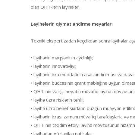
olan QHT-lərin layihələri.
Layihələrin qiymətləndirmə meyarları
Texniki ekspertizadan keçdikdən sonra layihələr aşa
• layihənin məqsədinin aydınlığı;
• layihənin innovativliyi;
• layihənin icra müddətinin əsaslandırılması və davaml
• layihənin büdcəsinin qrant məbləğinə uyğun olması
• QHT-nin və işçi heyətin müvafiq layihə mövzusuna
• layihə üzrə risklərin təhlili;
• layihə üzrə benefisiarların düzgün müəyyən edilmə
• layihənin icrası zamanı müvafiq tərəfdaşlarla və m
• QHT-nin təqdim etdiyi layihə mövzusunun nizam
• layihədən gözlənilən nəticələr.