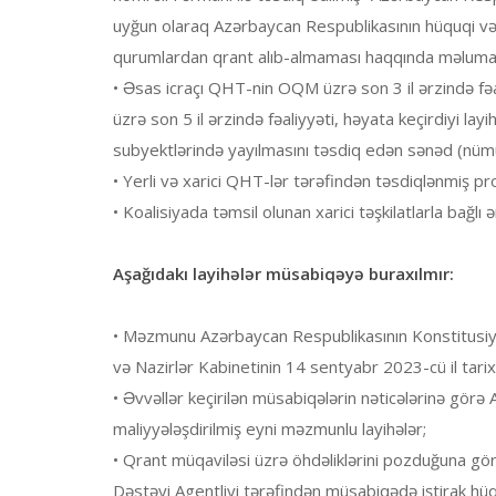
uyğun olaraq Azərbaycan Respublikasının hüquqi və f
qurumlardan qrant alıb-almaması haqqında məlumat
• Əsas icraçı QHT-nin OQM üzrə son 3 il ərzində fəa
üzrə son 5 il ərzində fəaliyyəti, həyata keçirdiyi la
subyektlərində yayılmasını təsdiq edən sənəd (nümu
• Yerli və xarici QHT-lər tərəfindən təsdiqlənmiş p
• Koalisiyada təmsil olunan xarici təşkilatlarla bağlı
Aşağıdakı layihələr müsabiqəyə buraxılmır:
• Məzmunu Azərbaycan Respublikasının Konstitusiyas
və Nazirlər Kabinetinin 14 sentyabr 2023-cü il tarixl
• Əvvəllər keçirilən müsabiqələrin nəticələrinə gör
maliyyələşdirilmiş eyni məzmunlu layihələr;
• Qrant müqaviləsi üzrə öhdəliklərini pozduğuna g
Dəstəyi Agentliyi tərəfindən müsabiqədə iştirak h