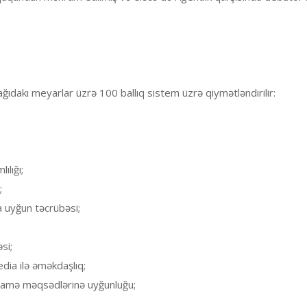
ğıdakı meyarlar üzrə 100 ballıq sistem üzrə qiymətləndirilir:
ılığı;
;
 uyğun təcrübəsi;
si;
edia ilə əməkdaşlıq;
namə məqsədlərinə uyğunluğu;