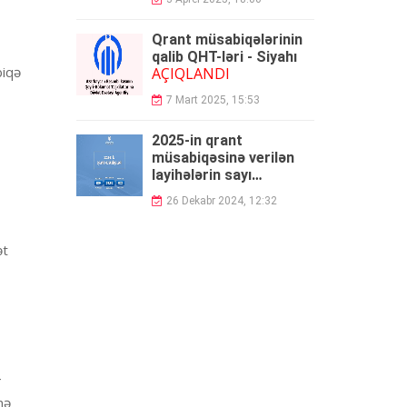
Qrant müsabiqələrinin
qalib QHT-ləri - Siyahı
biqə
AÇIQLANDI
7 Mart 2025, 15:53
2025-in qrant
müsabiqəsinə verilən
layihələrin sayı
açıqlandı
26 Dekabr 2024, 12:32
ət
4
nə