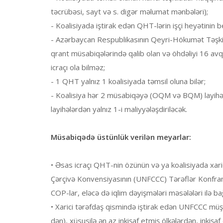
təcrübəsi, sayt və s. digər məlumat mənbələri);
- Koalisiyada iştirak edən QHT-lərin işçi heyətinin 
- Azərbaycan Respublikasının Qeyri-Hökumət Təşkilat
qrant müsabiqələrində qalib olan və öhdəliyi 16 a
icraçı ola bilməz;
- 1 QHT yalnız 1 koalisiyada təmsil oluna bilər;
- Koalisiya hər 2 müsabiqəyə (OQM və BQM) layihəl
layihələrdən yalnız 1-i maliyyələşdiriləcək.
Müsabiqədə üstünlük verilən meyarlar:
• Əsas icraçı QHT-nin özünün və ya koalisiyada xari
Çərçivə Konvensiyasının (UNFCCC) Tərəflər Konfran
COP-lar, eləcə də iqlim dəyişmələri məsələləri ilə ba
• Xarici tərəfdaş qismində iştirak edən UNFCCC müşa
dən), xüsusilə ən az inkişaf etmiş ölkələrdən, inkişa