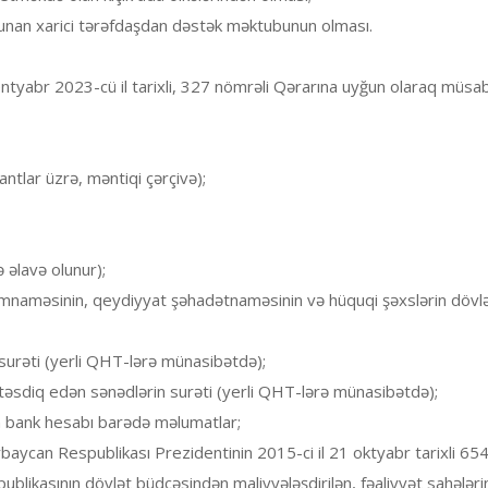
 olunan xarici tərəfdaşdan dəstək məktubunun olması.
ntyabr 2023-cü il tarixli, 327 nömrəli Qərarına uyğun olaraq müsa
antlar üzrə, məntiqi çərçivə);
 əlavə olunur);
izamnaməsinin, qeydiyyat şəhadətnaməsinin və hüquqi şəxslərin dövl
urəti (yerli QHT-lərə münasibətdə);
 təsdiq edən sənədlərin surəti (yerli QHT-lərə münasibətdə);
n bank hesabı barədə məlumatlar;
rbaycan Respublikası Prezidentinin 2015-ci il 21 oktyabr tarixli 65
ublikasının dövlət büdcəsindən maliyyələşdirilən, fəaliyyət sahələri