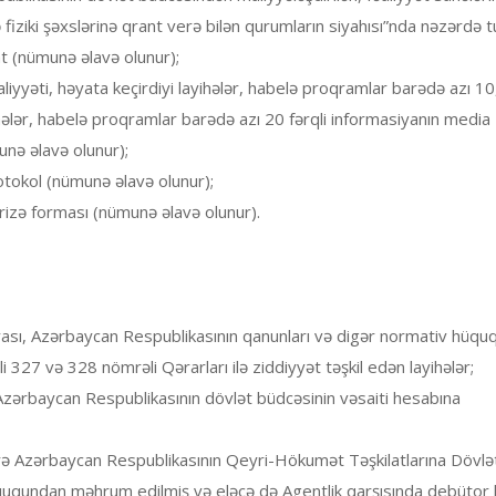
iziki şəxslərinə qrant verə bilən qurumların siyahısı”nda nəzərdə t
 (nümunə əlavə olunur);
liyyəti, həyata keçirdiyi layihələr, habelə proqramlar barədə azı 
yihələr, habelə proqramlar barədə azı 20 fərqli informasiyanın media
nə əlavə olunur);
rotokol (nümunə əlavə olunur);
 ərizə forması (nümunə əlavə olunur).
ı, Azərbaycan Respublikasının qanunları və digər normativ hüquqi
i 327 və 328 nömrəli Qərarları ilə ziddiyyət təşkil edən layihələr;
ə Azərbaycan Respublikasının dövlət büdcəsinin vəsaiti hesabına
örə Azərbaycan Respublikasının Qeyri-Hökumət Təşkilatlarına Dövlə
üququndan məhrum edilmiş və eləcə də Agentlik qarşısında debütor