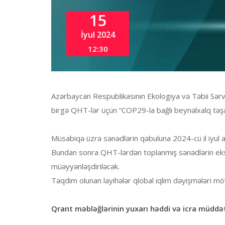
15
İyul 2024
12:30
Azərbaycan Respublikasının Ekologiya və Təbii Sərvə
birgə QHT-lər üçün “COP29-la bağlı beynəlxalq təş
Müsabiqə üzrə sənədlərin qəbuluna 2024-cü il iyul a
Bundan sonra QHT-lərdən toplanmış sənədlərin eksper
müəyyənləşdiriləcək.
Təqdim olunan layihələr qlobal iqlim dəyişmələri m
Qrant məbləğlərinin yuxarı həddi və icra müddət