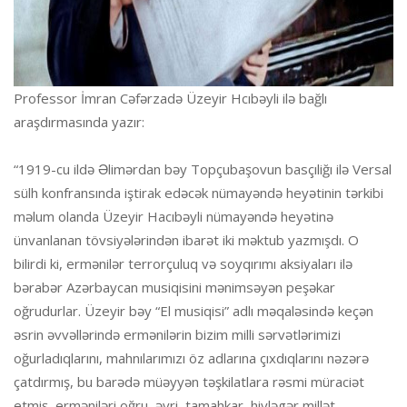
Professor İmran Cəfərzadə Üzeyir Hcıbəyli ilə bağlı
araşdırmasında yazır:
“1919-cu ildə Əlimərdan bəy Topçubaşovun basçıliğı ilə Versal
sülh konfransında iştirak edəcək nümayəndə heyətinin tərkibi
məlum olanda Üzeyir Hacıbəyli nümayəndə heyətinə
ünvanlanan tövsiyələrindən ibarət iki məktub yazmışdı. O
bilirdi ki, ermənilər terrorçuluq və soyqırımı aksiyaları ilə
bərabər Azərbaycan musiqisini mənimsəyən peşəkar
oğrudurlar. Üzeyir bəy “El musiqisi” adlı məqaləsində keçən
əsrin əvvəllərində ermənilərin bizim milli sərvətlərimizi
oğurladıqlarını, mahnılarımızı öz adlarına çıxdıqlarını nəzərə
çatdırmış, bu barədə müəyyən təşkilatlara rəsmi müraciət
etmiş, erməniləri oğru, əyri, tamahkar, hiyləgər millət