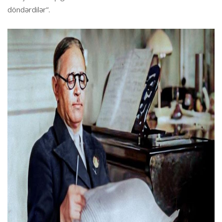
döndərdilər”.