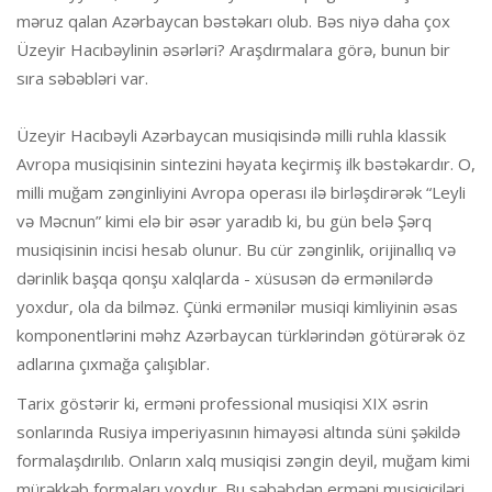
məruz qalan Azərbaycan bəstəkarı olub. Bəs niyə daha çox
Üzeyir Hacıbəylinin əsərləri? Araşdırmalara görə, bunun bir
sıra səbəbləri var.
Üzeyir Hacıbəyli Azərbaycan musiqisində milli ruhla klassik
Avropa musiqisinin sintezini həyata keçirmiş ilk bəstəkardır. O,
milli muğam zənginliyini Avropa operası ilə birləşdirərək “Leyli
və Məcnun” kimi elə bir əsər yaradıb ki, bu gün belə Şərq
musiqisinin incisi hesab olunur. Bu cür zənginlik, orijinallıq və
dərinlik başqa qonşu xalqlarda - xüsusən də ermənilərdə
yoxdur, ola da bilməz. Çünki ermənilər musiqi kimliyinin əsas
komponentlərini məhz Azərbaycan türklərindən götürərək öz
adlarına çıxmağa çalışıblar.
Tarix göstərir ki, erməni professional musiqisi XIX əsrin
sonlarında Rusiya imperiyasının himayəsi altında süni şəkildə
formalaşdırılıb. Onların xalq musiqisi zəngin deyil, muğam kimi
mürəkkəb formaları yoxdur. Bu səbəbdən erməni musiqiçiləri