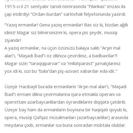
1915-ci il 21 sentyabr tarixli nömrəsində “Filankəs” imzası ilə
çap etdirdiyi “Ordan-burdan” sərlövhəli felyetonunda yazırdı:
“Yazıq ermənilər! Genə yazıq ermənilər! Bəs siz ki, bizdən ağıllı
idiniz! Məgər siz bilmirsinizmi ki, opera pis şeydir, musiqi
ziyandır!
A yazıq ermənilər, nə üçün özünüzü bəlaya salıb “Arşın mal
alan”ı, “Məşədi İbad”ı öz dilinizə çevirdiniz, a bədbəxtlər?!
Məgər sizin “tərəqqipərvər” və “millətpərəst” jurnalçılarınız
yox idi ki, sizi bu “bəla”dan piş-əzvəxt xəbərdar edə idi!..”
Üzeyir Hacıbəyli burada ermənilərin “Arşın mal alan”ı, “Məşədi
İbad”ı erməni dilinə çevirmələrinə işarə etməklə operanı və
operettanı azərbaycanlılardan öyrəndiklərini diqqətə çatdırıb.
Üzeyir bəy həm də ermənilərin boynuna bir həqiqəti qoyub ki,
opera, musiqi Qafqaz müsəlmanları (azərbaycanlılar) arasında
meydana çıxıb, ermənilər isə buna sonradan mübtəla olublar.