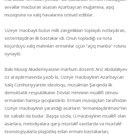
əvvəllər məcburən əsasən Azərbaycan muğamına, aşıq
musiqisinə və xalq havalarına istinad ediblər.
Üzeyir Hacıbəyli bütün milli zənginlikləri toplayıb notlaşdıran,
sistemləşdirən ilk bəstəkar idi. Onun topladığı və nota
köçürdüyü xalq mahnıları ermənilər üçün “açıq mənbə" rolunu
oynayıb.
Bakı Musiqi Akademiyasının mərhum dosenti Ariz Abduləliyev
öz araşdırmasında yazıb ki, Üzeyir Hacıbəylinin Azərbaycan
Xalq Cümhuriyyərinin ideoloqu, müsəlman Şərqində ilk
demoktatik respublikanın Dövlət Himninin müəllifi olması
erməniləri həmişə qıcıqlandırıb. Erməni musiqiçiləri tərəfindən
Üzeyir Hacıbəylinin yaratdığı əsərlərin “erməniləşdirilməsi”nin
bir səbəbi də budur. Başqa sözlə, Ü.Hacıbəylinin müəllifi olan
əsərlərə, melodiyalara qarşı müxtəlif vaxtlarda və müxtəlif
texnologiyalarla plagiatlıq edən erməni bəstəkarları,