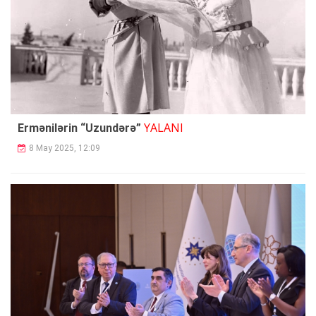
YALANI
Ermənilərin “Uzundərə”
8 May 2025, 12:09