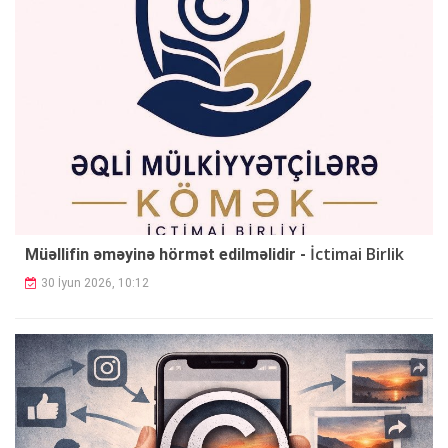
İctimai Birlik
Müəllifin əməyinə hörmət edilməlidir -
30 İyun 2026, 10:12