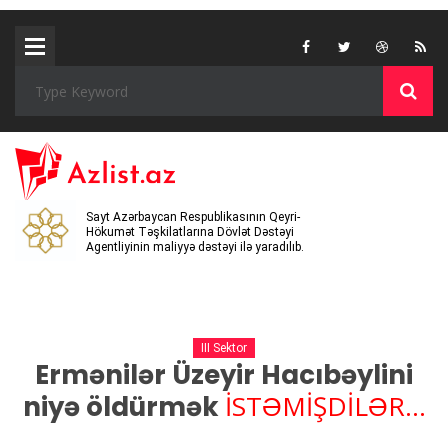
Sayt Azərbaycan Respublikasının Qeyri-
Hökumət Təşkilatlarına Dövlət Dəstəyi
Agentliyinin maliyyə dəstəyi ilə yaradılıb.
III Sektor
Ermənilər Üzeyir Hacıbəylini
İSTƏMİŞDİLƏR...
niyə öldürmək