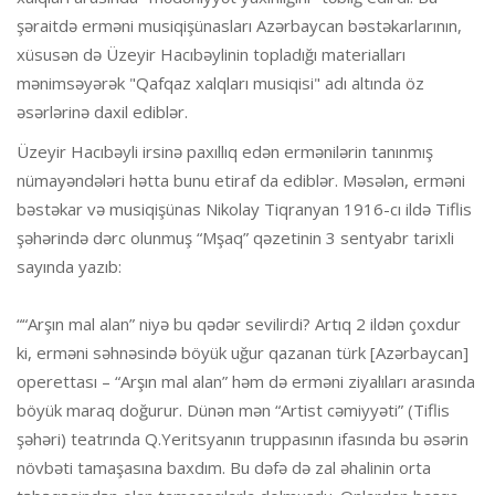
şəraitdə erməni musiqişünasları Azərbaycan bəstəkarlarının,
xüsusən də Üzeyir Hacıbəylinin topladığı materialları
mənimsəyərək "Qafqaz xalqları musiqisi" adı altında öz
əsərlərinə daxil ediblər.
Üzeyir Hacıbəyli irsinə paxıllıq edən ermənilərin tanınmış
nümayəndələri hətta bunu etiraf da ediblər. Məsələn, erməni
bəstəkar və musiqişünas Nikolay Tiqranyan 1916-cı ildə Tiflis
şəhərində dərc olunmuş “Mşaq” qəzetinin 3 sentyabr tarixli
sayında yazıb:
““Arşın mal alan” niyə bu qədər sevilirdi? Artıq 2 ildən çoxdur
ki, erməni səhnəsində böyük uğur qazanan türk [Azərbaycan]
operettası – “Arşın mal alan” həm də erməni ziyalıları arasında
böyük maraq doğurur. Dünən mən “Artist cəmiyyəti” (Tiflis
şəhəri) teatrında Q.Yeritsyanın truppasının ifasında bu əsərin
növbəti tamaşasına baxdım. Bu dəfə də zal əhalinin orta