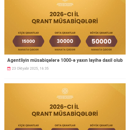
Agentliyin müsabiqələrə 1000-ə yaxın layihə daxil olub
23 Oktyabr 2025, 16:35