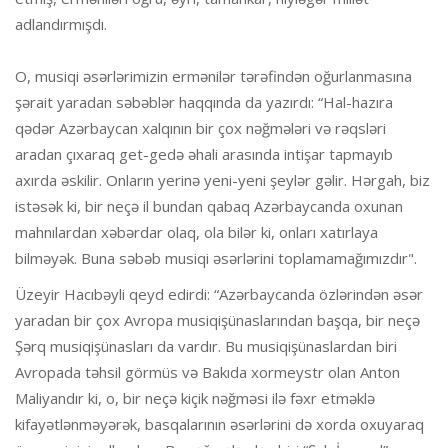
adlandırmışdı.
O, musiqi əsərlərimizin ermənilər tərəfindən oğurlanmasına
şərait yaradan səbəblər haqqında da yazırdı: “Hal-hazıra
qədər Azərbaycan xalqının bir çox nəğmələri və rəqsləri
aradan çıxaraq get-gedə əhali arasında intişar tapmayıb
axırda əskilir. Onların yerinə yeni-yeni şeylər gəlir. Hərgah, biz
istəsək ki, bir neçə il bundan qabaq Azərbaycanda oxunan
mahnılardan xəbərdar olaq, ola bilər ki, onları xatırlaya
bilməyək. Buna səbəb musiqi əsərlərini toplamamağımızdır".
Üzeyir Hacıbəyli qeyd edirdi: “Azərbaycanda özlərindən əsər
yaradan bir çox Avropa musiqişünaslarından başqa, bir neçə
Şərq musiqişünasları da vardır. Bu musiqişünaslardan biri
Avropada təhsil görmüs və Bakıda xormeystr olan Anton
Maliyandır ki, o, bir neçə kiçik nəğməsi ilə fəxr etməklə
kifayətlənməyərək, basqalarının əsərlərini də xorda oxuyaraq