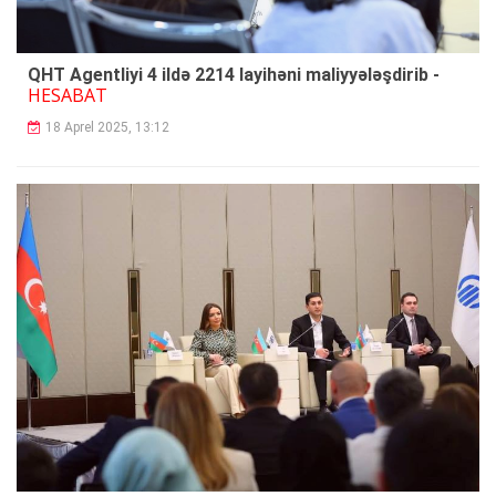
QHT Agentliyi 4 ildə 2214 layihəni maliyyələşdirib -
HESABAT
18 Aprel 2025, 13:12