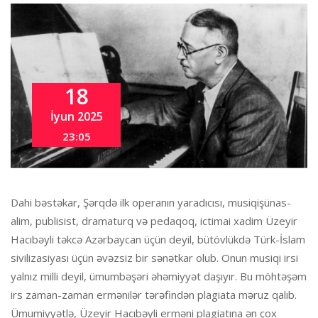
18
İyun 2025
23:05
Dahi bəstəkar, Şərqdə ilk operanın yaradıcısı, musiqişünas-
alim, publisist, dramaturq və pedaqoq, ictimai xadim Üzeyir
Hacıbəyli təkcə Azərbaycan üçün deyil, bütövlükdə Türk-İslam
sivilizasiyası üçün əvəzsiz bir sənətkar olub. Onun musiqi irsi
yalnız milli deyil, ümumbəşəri əhəmiyyət daşıyır. Bu möhtəşəm
irs zaman-zaman ermənilər tərəfindən plagiata məruz qalıb.
Ümumiyyətlə, Üzeyir Hacıbəyli erməni plagiatına ən çox