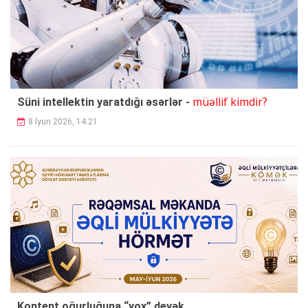
müəllif kimdir?
Süni intellektin yaratdığı əsərlər -
8 İyun 2026, 14:21
Kontent oğurluğuna “yox” deyək