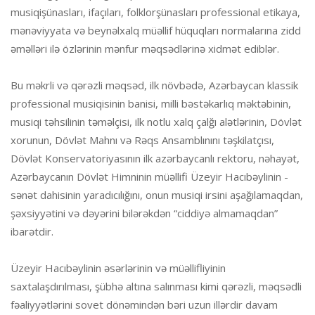
musiqişünasları, ifaçıları, folklorşünasları professional etikaya,
mənəviyyata və beynəlxalq müəllif hüquqları normalarına zidd
əməlləri ilə özlərinin mənfur məqsədlərinə xidmət ediblər.
Bu məkrli və qərəzli məqsəd, ilk növbədə, Azərbaycan klassik
professional musiqisinin banisi, milli bəstəkarlıq məktəbinin,
musiqi təhsilinin təməlçisi, ilk notlu xalq çalğı alətlərinin, Dövlət
xorunun, Dövlət Mahnı və Rəqs Ansamblınını təşkilatçısı,
Dövlət Konservatoriyasının ilk azərbaycanlı rektoru, nəhayət,
Azərbaycanın Dövlət Himninin müəllifi Üzeyir Hacıbəylinin -
sənət dahisinin yaradıcılığını, onun musiqi irsini aşağılamaqdan,
şəxsiyyətini və dəyərini bilərəkdən “ciddiyə almamaqdan”
ibarətdir.
Üzeyir Hacıbəylinin əsərlərinin və müəllifliyinin
saxtalaşdırılması, şübhə altına salınması kimi qərəzli, məqsədli
fəaliyyətlərini sovet dönəmindən bəri uzun illərdir davam