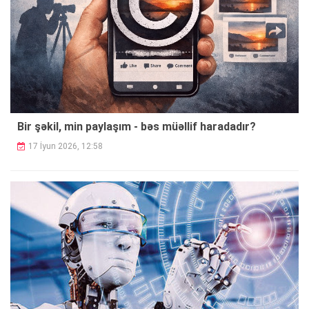
Bir şəkil, min paylaşım - bəs müəllif haradadır?
17 İyun 2026, 12:58