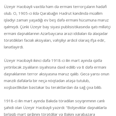
Üzeyir Hacıbəyli vaxtilə həm də erməni terrorçuların hədəfi
olub. O, 1905-ci ildə Qarabağın Hadrut kəndində müəllim
işlədiyi zaman yaşadığı ev beş dəfə erməni hücumuna məruz
qalmışdı. Çünki Üzeyir bəy siyasi publisistikasında qatı millətçi
erməni daşnaklarının Azərbaycana ərazi iddiaları ilə əlaqədar
törətdikləri faciəli aksiyaları, vəhşiliyi ardıcıl olaraq ifşa edir,
lənətləyirdi.
Üzeyir Hacıbəyli ikinci dəfə 1918-ci ilin mart ayında qətlə
yetiriləcək ziyalıların siyahısına daxil edilib və 8 dəfə erməni
daşnaklarının terror aksiyasına məruz qalıb. Gecə yarısı onun
mənzili dəfələrlə bir neçə nöqtədən atəşə tutulub,
xoşbəxtlikdən bəstəkar bu teraktlardan da sağ çıxa bilib.
1918-ci ilin mart ayında Bakıda törədilən soyqırımının canlı
şahidi olan Üzeyir Hacıbəyli yazırdı: “Bolşeviklər daşnaklarla
birləşib mart qırğınını törətdilər və Bakını xarabazara