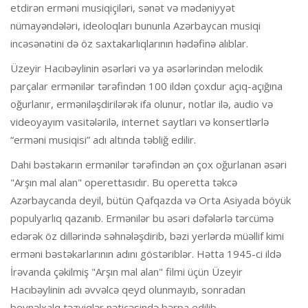
etdirən erməni musiqiçiləri, sənət və mədəniyyət
nümayəndələri, ideoloqları bununla Azərbaycan musiqi
incəsənətini də öz saxtakarlıqlarının hədəfinə alıblar.
Üzeyir Hacıbəylinin əsərləri və ya əsərlərindən melodik
parçalar ermənilər tərəfindən 100 ildən çoxdur açıq-açığına
oğurlanır, erməniləşdirilərək ifa olunur, notlar ilə, audio və
videoyayım vasitələrilə, internet saytları və konsertlərlə
“erməni musiqisi” adı altında təbliğ edilir.
Dahi bəstəkarın ermənilər tərəfindən ən çox oğurlanan əsəri
"Arşın mal alan" operettasıdır. Bu operetta təkcə
Azərbaycanda deyil, bütün Qafqazda və Orta Asiyada böyük
populyarlıq qazanıb. Ermənilər bu əsəri dəfələrlə tərcümə
edərək öz dillərində səhnələşdirib, bəzi yerlərdə müəllif kimi
erməni bəstəkarlarının adını göstəriblər. Hətta 1945-ci ildə
İrəvanda çəkilmiş "Arşın mal alan" filmi üçün Üzeyir
Hacıbəylinin adı əvvəlcə qeyd olunmayıb, sonradan
beynəlxalq təzyiqlər nəticəsində bərpa edilib.