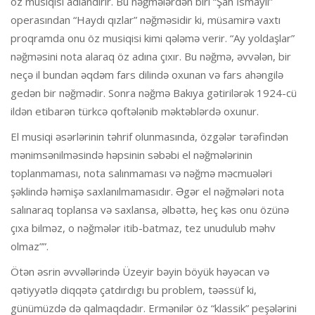
öz musiqisi adlandırır. Bu nəğmələrdən biri “Şah İsmayıl”
operasından “Haydı qızlar” nəğməsidir ki, müsamirə vaxtı
proqramda onu öz musiqisi kimi qələmə verir. “Ay yoldaşlar”
nəğməsini nota alaraq öz adına çıxır. Bu nəğmə, əvvələn, bir
neçə il bundan əqdəm fars dilində oxunan və fars ahəngilə
gedən bir nəğmədir. Sonra nəğmə Bakıya gətirilərək 1924-cü
ildən etibarən türkcə qoftələnib məktəblərdə oxunur.
El musiqi əsərlərinin təhrif olunmasında, özgələr tərəfindən
mənimsənilməsində həpsinin səbəbi el nəğmələrinin
toplanmaması, nota salınmaması və nəğmə məcmuələri
şəklində həmişə saxlanılmamasıdır. Əgər el nəğmələri nota
salınaraq toplansa və saxlansa, əlbəttə, heç kəs onu özünə
çıxa bilməz, o nəğmələr itib-batmaz, tez unudulub məhv
olmaz””.
Ötən əsrin əvvəllərində Üzeyir bəyin böyük həyəcan və
qətiyyətlə diqqətə çatdırdıgı bu problem, təəssüf ki,
günümüzdə də qalmaqdadır. Ermənilər öz “klassik” peşələrini