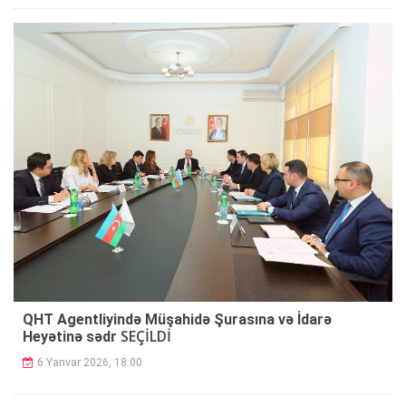
QHT Agentliyində Müşahidə Şurasına və İdarə
SEÇİLDİ
Heyətinə sədr
6 Yanvar 2026, 18:00