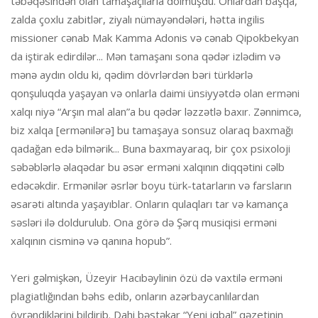
təbəqəsindən olan tamaşaçılarla dolmuşdu. Onlardan başqa,
zalda çoxlu zabitlər, ziyalı nümayəndələri, hətta ingilis
missioner cənab Mak Kamma Adonis və cənab Qipokbekyan
da iştirak edirdilər... Mən tamaşanı sona qədər izlədim və
mənə aydın oldu ki, qədim dövrlərdən bəri türklərlə
qonşuluqda yaşayan və onlarla daimi ünsiyyətdə olan erməni
xalqı niyə “Arşın mal alan”a bu qədər ləzzətlə baxır. Zənnimcə,
biz xalqa [ermənilərə] bu tamaşaya sonsuz olaraq baxmağı
qadağan edə bilmərik... Buna baxmayaraq, bir çox psixoloji
səbəblərlə əlaqədar bu əsər erməni xalqının diqqətini cəlb
edəcəkdir. Ermənilər əsrlər boyu türk-tatarların və farsların
əsarəti altında yaşayıblar. Onların qulaqları tar və kamança
səsləri ilə doldurulub. Ona görə də Şərq musiqisi erməni
xalqının cisminə və qanına hopub”.
Yeri gəlmişkən, Üzeyir Hacıbəylinin özü də vaxtilə erməni
plagiatlığından bəhs edib, onların azərbaycanlılardan
öyrəndiklərini bildirib. Dahi bəstəkar “Yeni iqbal” qəzetinin