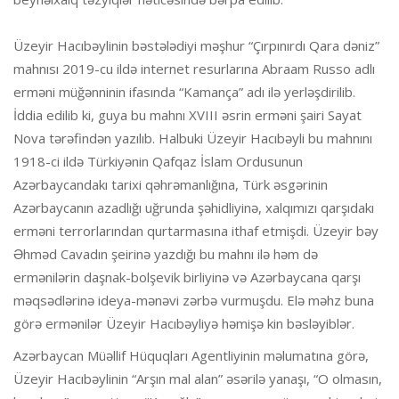
Üzeyir Hacıbəylinin bəstələdiyi məşhur “Çırpınırdı Qara dəniz”
mahnısı 2019-cu ildə internet resurlarına Abraam Russo adlı
erməni müğənninin ifasında “Kamança” adı ilə yerləşdirilib.
İddia edilib ki, guya bu mahnı XVIII əsrin erməni şairi Sayat
Nova tərəfindən yazılıb. Halbuki Üzeyir Hacıbəyli bu mahnını
1918-ci ildə Türkiyənin Qafqaz İslam Ordusunun
Azərbaycandakı tarixi qəhrəmanlığına, Türk əsgərinin
Azərbaycanın azadlığı uğrunda şəhidliyinə, xalqımızı qarşıdakı
erməni terrorlarından qurtarmasına ithaf etmişdi. Üzeyir bəy
Əhməd Cavadın şeirinə yazdığı bu mahnı ilə həm də
ermənilərin daşnak-bolşevik birliyinə və Azərbaycana qarşı
məqsədlərinə ideya-mənəvi zərbə vurmuşdu. Elə məhz buna
görə ermənilər Üzeyir Hacıbəyliyə həmişə kin bəsləyiblər.
Azərbaycan Müəllif Hüquqları Agentliyinin məlumatına görə,
Üzeyir Hacıbəylinin “Arşın mal alan” əsərilə yanaşı, “O olmasın,