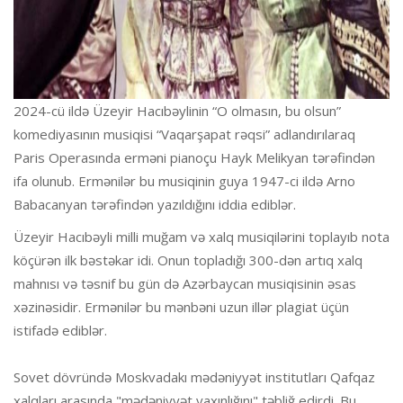
2024-cü ildə Üzeyir Hacıbəylinin “O olmasın, bu olsun”
komediyasının musiqisi “Vaqarşapat rəqsi” adlandırılaraq
Paris Operasında erməni pianoçu Hayk Melikyan tərəfindən
ifa olunub. Ermənilər bu musiqinin guya 1947-ci ildə Arno
Babacanyan tərəfindən yazıldığını iddia ediblər.
Üzeyir Hacıbəyli milli muğam və xalq musiqilərini toplayıb nota
köçürən ilk bəstəkar idi. Onun topladığı 300-dən artıq xalq
mahnısı və təsnif bu gün də Azərbaycan musiqisinin əsas
xəzinəsidir. Ermənilər bu mənbəni uzun illər plagiat üçün
istifadə ediblər.
Sovet dövründə Moskvadakı mədəniyyət institutları Qafqaz
xalqları arasında "mədəniyyət yaxınlığını" təbliğ edirdi. Bu