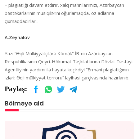
– plagiatlığı davam etdirir, xalq mahnılarımızı, Azərbaycan
bəstəkarlarının musiqilərini oğurlamaqda, öz adlarına
çıxmaqdadırlar...
A.Zeynalov
Yazı “Əqli Mülkiyyətçilərə Kömək” İB-nin Azərbaycan
Respublikasının Qeyri-Hökumət Təşkilatlarına Dövlət Dəstəyi
Agentliyinin yardımı ilə həyata keçirdiyi “Erməni plagiatlığının
izləri: Əqli mülkiyyət terroru” layihəsi çərçivəsində hazırlanıb.
Paylaş:
Bölməyə aid