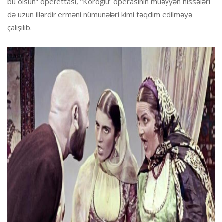
bu olsun” operettası, “Koroğlu” operasının müəyyən hissələri
də uzun illərdir erməni nümunələri kimi təqdim edilməyə
çalışılıb.