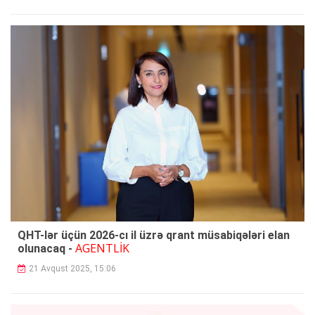
QHT-lər üçün 2026-cı il üzrə qrant müsabiqələri elan
AGENTLİK
olunacaq -
21 Avqust 2025, 15:06