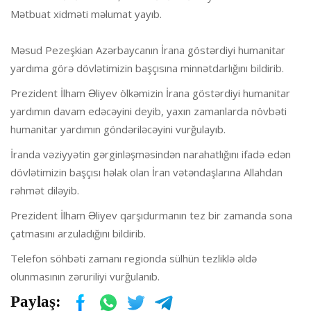
Mətbuat xidməti məlumat yayıb.
Məsud Pezeşkian Azərbaycanın İrana göstərdiyi humanitar
yardıma görə dövlətimizin başçısına minnətdarlığını bildirib.
Prezident İlham Əliyev ölkəmizin İrana göstərdiyi humanitar
yardımın davam edəcəyini deyib, yaxın zamanlarda növbəti
humanitar yardımın göndəriləcəyini vurğulayıb.
İranda vəziyyətin gərginləşməsindən narahatlığını ifadə edən
dövlətimizin başçısı həlak olan İran vətəndaşlarına Allahdan
rəhmət diləyib.
Prezident İlham Əliyev qarşıdurmanın tez bir zamanda sona
çatmasını arzuladığını bildirib.
Telefon söhbəti zamanı regionda sülhün tezliklə əldə
olunmasının zəruriliyi vurğulanıb.
Paylaş: