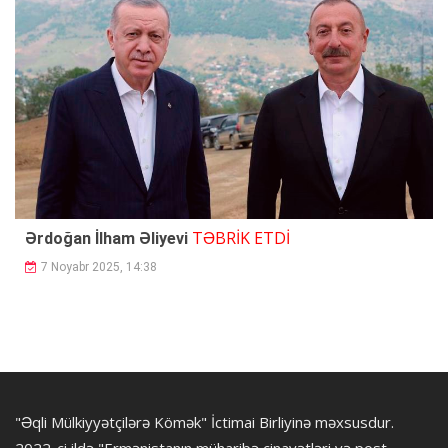
TƏBRİK ETDİ
Ərdoğan İlham Əliyevi
7 Noyabr 2025, 14:38
"Əqli Mülkiyyətçilərə Kömək" İctimai Birliyinə məxsusdur.
2022-ci ildə "Ermənistanın müharibə cinayətləri və post-