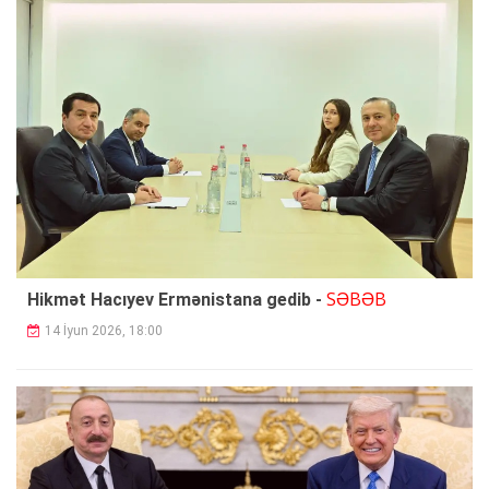
SƏBƏB
Hikmət Hacıyev Ermənistana gedib -
14 İyun 2026, 18:00