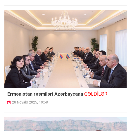
GƏLDİLƏR
Ermənistan rəsmiləri Azərbaycana
28 Noyabr 2025, 19:58