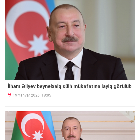
İlham Əliyev beynəlxalq sülh mükafatına layiq görülüb
19 Yanvar 2026, 18:05