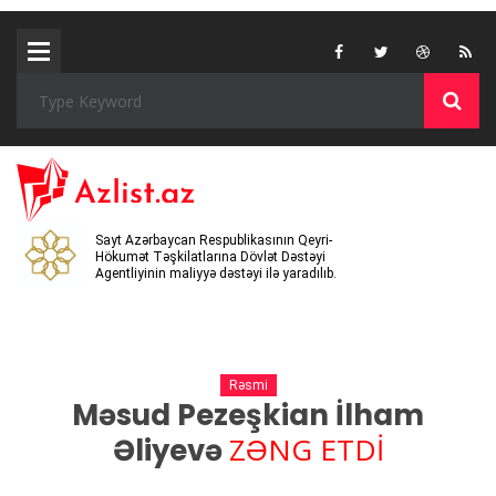
Sayt Azərbaycan Respublikasının Qeyri-
Hökumət Təşkilatlarına Dövlət Dəstəyi
Agentliyinin maliyyə dəstəyi ilə yaradılıb.
Rəsmi
Məsud Pezeşkian İlham
ZƏNG ETDİ
Əliyevə