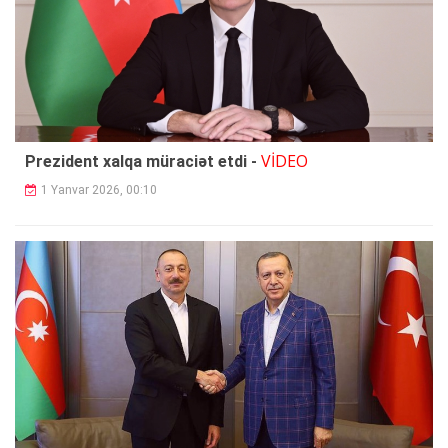
VİDEO
Prezident xalqa müraciət etdi -
1 Yanvar 2026, 00:10