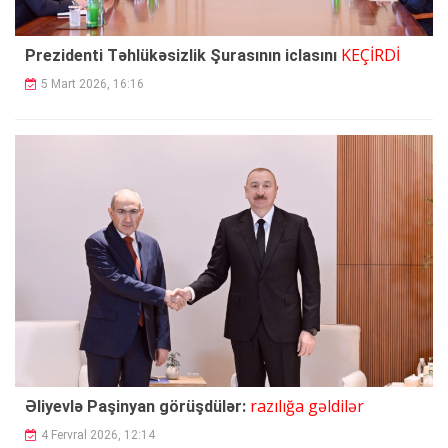
KEÇİRDİ
Prezidenti Təhlükəsizlik Şurasının iclasını
5 Mart 2026, 16:16
razılığa gəldilər
Əliyevlə Paşinyan görüşdülər:
4 Fervral 2026, 12:14