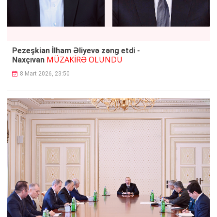
Pezeşkian İlham Əliyevə zəng etdi -
MÜZAKİRƏ OLUNDU
Naxçıvan
8 Mart 2026, 23:50