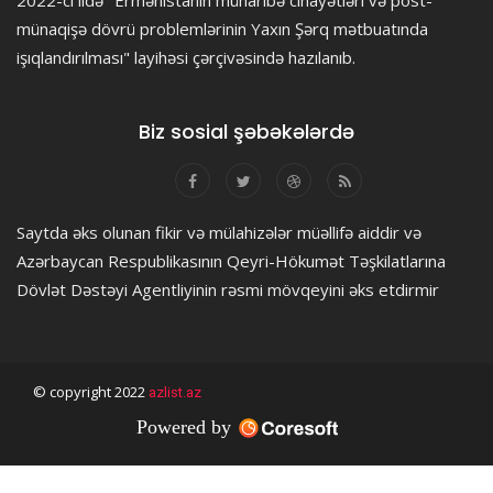
münaqişə dövrü problemlərinin Yaxın Şərq mətbuatında
işıqlandırılması" layihəsi çərçivəsində hazılanıb.
Biz sosial şəbəkələrdə
Saytda əks olunan fikir və mülahizələr müəllifə aiddir və
Azərbaycan Respublikasının Qeyri-Hökumət Təşkilatlarına
Dövlət Dəstəyi Agentliyinin rəsmi mövqeyini əks etdirmir
© copyright 2022
azlist.az