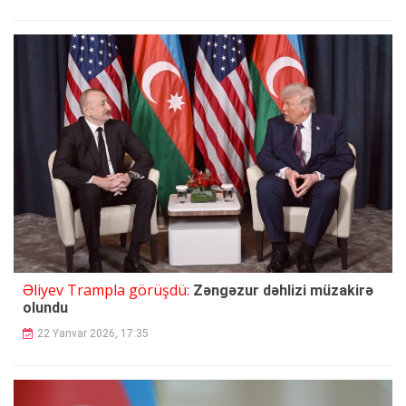
Əliyev Trampla görüşdü:
Zəngəzur dəhlizi müzakirə
olundu
22 Yanvar 2026, 17:35