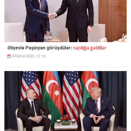
razılığa gəldilər
Əliyevlə Paşinyan görüşdülər:
4 Fervral 2026, 12:14