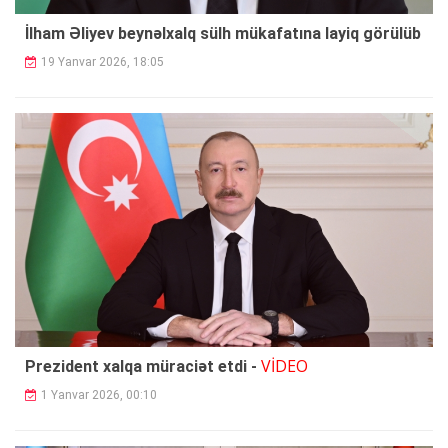
İlham Əliyev beynəlxalq sülh mükafatına layiq görülüb
19 Yanvar 2026, 18:05
VİDEO
Prezident xalqa müraciət etdi -
1 Yanvar 2026, 00:10