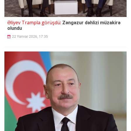
Əliyev Trampla görüşdü:
Zəngəzur dəhlizi müzakirə
olundu
22 Yanvar 2026, 17:35