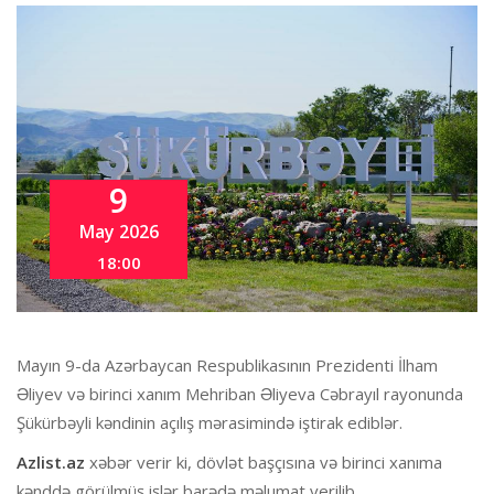
9
May 2026
18:00
Mayın 9-da Azərbaycan Respublikasının Prezidenti İlham
Əliyev və birinci xanım Mehriban Əliyeva Cəbrayıl rayonunda
Şükürbəyli kəndinin açılış mərasimində iştirak ediblər.
Azlist.az
xəbər verir ki, dövlət başçısına və birinci xanıma
kənddə görülmüş işlər barədə məlumat verilib.