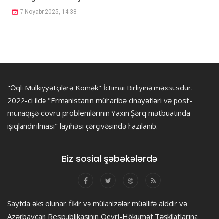
7 Noyabr 2025, 14:38
"Əqli Mülkiyyətçilərə Kömək" İctimai Birliyinə məxsusdur.
2022-ci ildə "Ermənistanın müharibə cinayətləri və post-
münaqişə dövrü problemlərinin Yaxın Şərq mətbuatında
işıqlandırılması" layihəsi çərçivəsində hazılanıb.
Biz sosial şəbəkələrdə
Saytda əks olunan fikir və mülahizələr müəllifə aiddir və
Azərbaycan Respublikasının Qeyri-Hökumət Təşkilatlarına