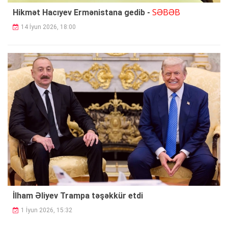
SƏBƏB
Hikmət Hacıyev Ermənistana gedib -
14 İyun 2026, 18:00
İlham Əliyev Trampa təşəkkür etdi
1 İyun 2026, 15:32