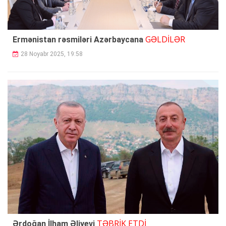
GƏLDİLƏR
Ermənistan rəsmiləri Azərbaycana
28 Noyabr 2025, 19:58
TƏBRİK ETDİ
Ərdoğan İlham Əliyevi