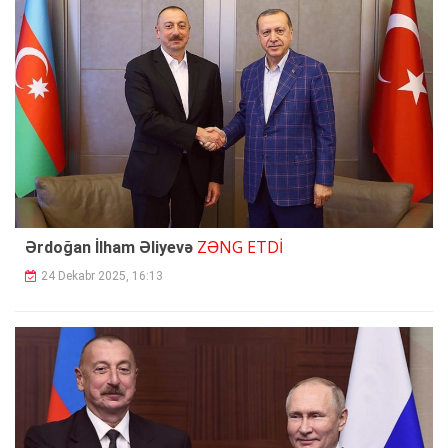
ZƏNG ETDİ
Ərdoğan İlham Əliyevə
24 Dekabr 2025, 16:13