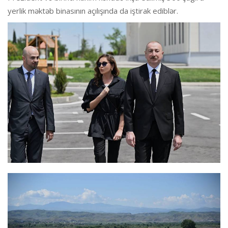
yerlik məktəb binasının açılışında da iştirak ediblər.