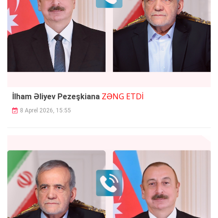
ZƏNG ETDİ
İlham Əliyev Pezeşkiana
8 Aprel 2026, 15:55