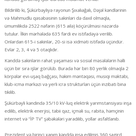
Bildirilib ki, Şükürbəyliyə rayonun Şıxalıağalı, Dəjəl kəndlərinin
və Mahmudlu qəsəbəsinin sakinləri də daxil olmaqla,
ümumilikdə 2522 nəfərin (615 ailə) köçürülməsi nəzərdə
tutulur. İlkin mərhələdə 635 fərdi ev istifadəyə verilib.
Onlardan 615-i sakinlər, 20-si isə xidməti istifadə üçündür.
Evlər 2, 3, 4 və 5 otaqlıdır.
Kənddə sakinlərin rahat yaşaması və sosial məsələlərin həlli
üçün bir sıra işlər görülüb. Burada hər biri 80 yerlik olmaqla 2
körpələr evi-uşaq bağçası, həkim məntəqəsi, musiqi məktəbi,
klub-icma mərkəzi və yerli icra strukturları üçün inzibati bina
tikilib.
Şükürbəyli kəndində 35/10 kV-luq elektrik yarımstansiyası inşa
edilib, elektrik enerjisi, təbii qaz, içməli su, rabitə, həmçinin
internet və “İP TV” şəbəkələri yaradılıb, yollar asfaltlanıb.
Prezident və birinci xanım kənddə inşa edilmiş 360 şagird