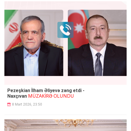
Pezeşkian İlham Əliyevə zəng etdi -
MÜZAKİRƏ OLUNDU
Naxçıvan
8 Mart 2026, 23:50