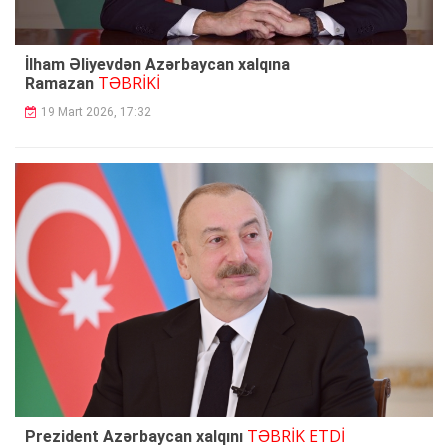
İlham Əliyevdən Azərbaycan xalqına
TƏBRİKİ
Ramazan
19 Mart 2026, 17:32
TƏBRİK ETDİ
Prezident Azərbaycan xalqını