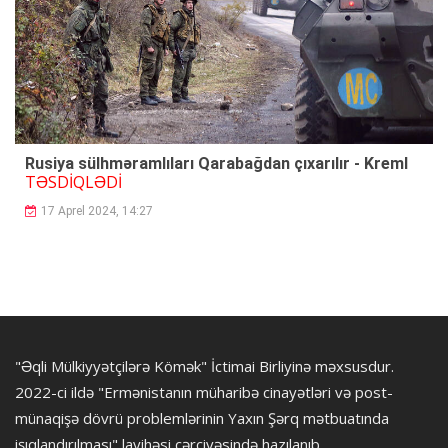
Rusiya sülhməramlıları Qarabağdan çıxarılır - Kreml
TƏSDİQLƏDİ
17 Aprel 2024, 14:27
"Əqli Mülkiyyətçilərə Kömək" İctimai Birliyinə məxsusdur.
2022-ci ildə "Ermənistanın müharibə cinayətləri və post-
münaqişə dövrü problemlərinin Yaxın Şərq mətbuatında
işıqlandırılması" layihəsi çərçivəsində hazılanıb.