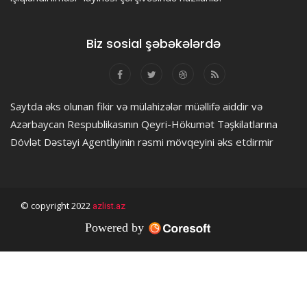
Biz sosial şəbəkələrdə
Saytda əks olunan fikir və mülahizələr müəllifə aiddir və
Azərbaycan Respublikasının Qeyri-Hökumət Təşkilatlarına
Dövlət Dəstəyi Agentliyinin rəsmi mövqeyini əks etdirmir
© copyright 2022
azlist.az