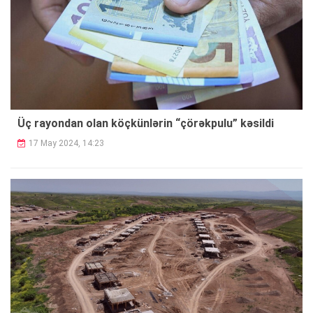
Üç rayondan olan köçkünlərin “çörəkpulu”
kəsildi
17 May 2024, 14:23