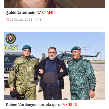
DASTANI
Şəhid Arəstənin
23 Oktyabr 2024, 17:14
VERİLDİ
Ruben Vardanyan barədə qərar