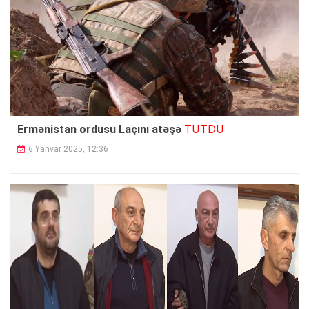
TUTDU
Ermənistan ordusu Laçını atəşə
6 Yanvar 2025, 12:36