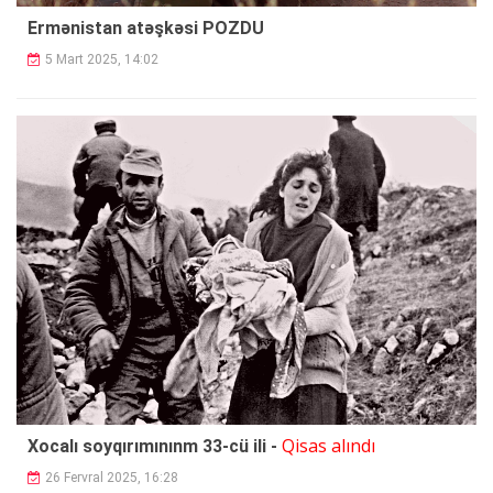
Ermənistan atəşkəsi POZDU
5 Mart 2025, 14:02
Qisas alındı
Xocalı soyqırımınınm 33-cü ili -
26 Fervral 2025, 16:28