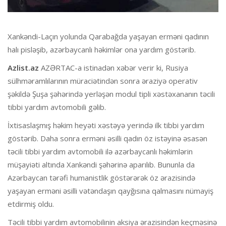
Xankəndi-Laçın yolunda Qarabağda yaşayan erməni qadının
halı pisləşib, azərbaycanlı həkimlər ona yardım göstərib.
Azlist.az
AZƏRTAC-a istinadən xəbər verir ki, Rusiya
sülhməramlılarının müraciətindən sonra əraziyə operativ
şəkildə Şuşa şəhərində yerləşən modul tipli xəstəxananın təcili
tibbi yardım avtomobili gəlib.
İxtisaslaşmış həkim heyəti xəstəyə yerində ilk tibbi yardım
göstərib. Daha sonra erməni əsilli qadın öz istəyinə əsasən
təcili tibbi yardım avtomobili ilə azərbaycanlı həkimlərin
müşayiəti altında Xankəndi şəhərinə aparılıb. Bununla da
Azərbaycan tərəfi humanistlik göstərərək öz ərazisində
yaşayan erməni əsilli vətəndaşın qayğısına qalmasını nümayiş
etdirmiş oldu.
Təcili tibbi yardım avtomobilinin aksiya ərazisindən keçməsinə