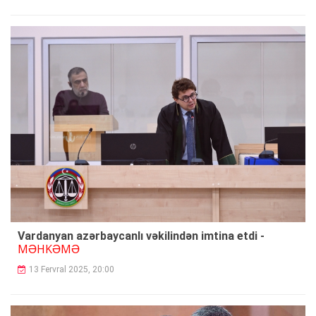
Vardanyan azərbaycanlı vəkilindən imtina etdi -
MƏHKƏMƏ
13 Fervral 2025, 20:00