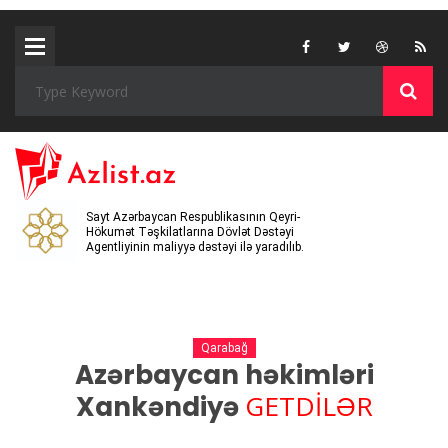
Sayt Azərbaycan Respublikasının Qeyri-
Hökumət Təşkilatlarına Dövlət Dəstəyi
Agentliyinin maliyyə dəstəyi ilə yaradılıb.
Qarabağ
Azərbaycan həkimləri
GETDİLƏR
Xankəndiyə