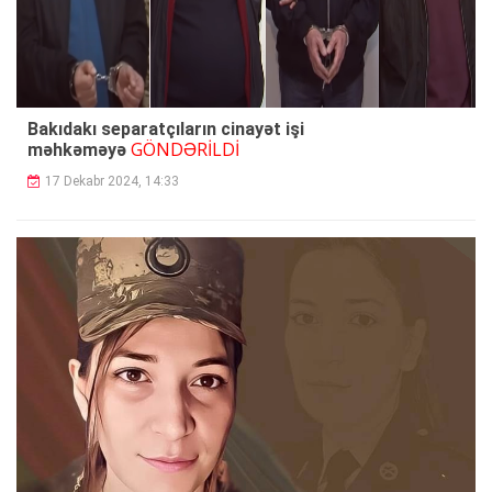
Bakıdakı separatçıların cinayət işi
GÖNDƏRİLDİ
məhkəməyə
17 Dekabr 2024, 14:33