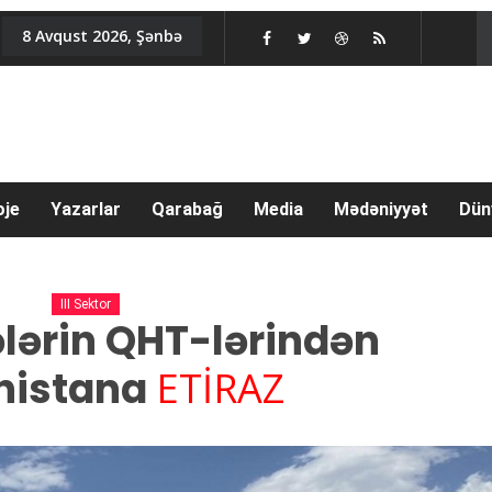
8 Avqust 2026, Şənbə
oje
Yazarlar
Qarabağ
Media
Mədəniyyət
Dün
III Sektor
ələrin QHT-lərindən
nistana
ETİRAZ