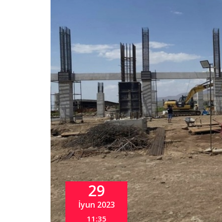
29
İyun 2023
11:35