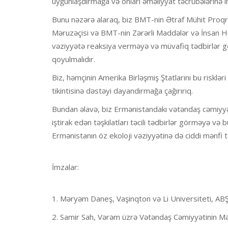
uyğunlaşdırmağa və onları əməliyyat təcrübələrinə i
Bunu nəzərə alaraq, biz BMT-nin Ətraf Mühit Proq
Məruzəçisi və BMT-nin Zərərli Maddələr və İnsan Hü
vəziyyətə reaksiya verməyə və müvafiq tədbirlər g
qoyulmalıdır.
Biz, həmçinin Amerika Birləşmiş Ştatlarını bu riskl
tikintisinə dəstəyi dayandırmağa çağırırıq.
Bundan əlavə, biz Ermənistandakı vətəndaş cəmiyyəti
iştirak edən təşkilatları təcili tədbirlər görməyə və
Ermənistanın öz ekoloji vəziyyətinə də ciddi mənfi 
İmzalar:
1. Məryəm Daneş, Vaşinqton və Li Universiteti, AB
2. Samir Sah, Vərəm üzrə Vətəndaş Cəmiyyətinin Məsl