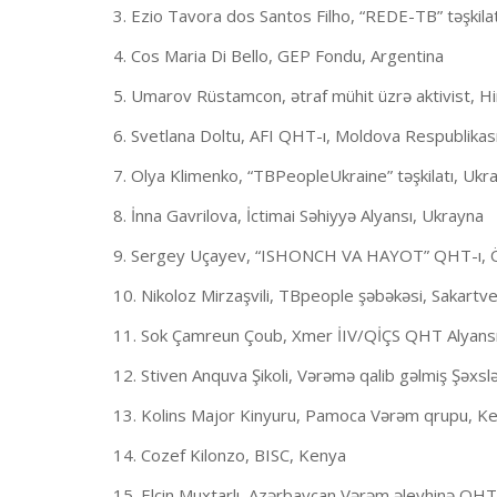
3. Ezio Tavora dos Santos Filho, “REDE-TB” təşkilatı
4. Cos Maria Di Bello, GEP Fondu, Argentina
5. Umarov Rüstamcon, ətraf mühit üzrə aktivist, Hi
6. Svetlana Doltu, AFI QHT-ı, Moldova Respublikas
7. Olya Klimenko, “TBPeopleUkraine” təşkilatı, Ukr
8. İnna Gavrilova, İctimai Səhiyyə Alyansı, Ukrayna
9. Sergey Uçayev, “ISHONCH VA HAYOT” QHT-ı, 
10. Nikoloz Mirzaşvili, TBpeople şəbəkəsi, Sakartv
11. Sok Çamreun Çoub, Xmer İIV/QİÇS QHT Alyan
12. Stiven Anquva Şikoli, Vərəmə qalib gəlmiş Şəxsl
13. Kolins Major Kinyuru, Pamoca Vərəm qrupu, K
14. Cozef Kilonzo, BISC, Kenya
15. Elçin Muxtarlı, Azərbaycan Vərəm əleyhinə QHT 