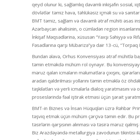
qeyd olunur ki, sağlamlıq davamlı inkişafın sosial, iqt
dövlətlər təmiz hava, təhlükəsiz içməli su və sanitari
BMT təmiz, sağlam və davamlı ətraf mühiti əsas insa
Azərbaycan əhalisinin, o cümlədən region insanları
İnkişaf Məqsədlərinə, xüsusən “Yaxşı Səhiyyə və Rifah”
Fəsadlarına qarşı Mübarizə”yə dair 13-cü, “Torpaq 
Bundan əlavə, Orhus Konvensiyası ətraf mühitlə bağl
təmin etməkdə mühüm rol oynayır. Bu konvensiyaya i
məruz qalan icmaların məlumatlara çıxışını, qərarlar
aradan qaldırılması yollarını təmin etməklə öz öhdəl
təşkilatları və yerli icmalarla dialoq yaratmasını və
proseslərində fəal iştirak etməsi üçün şərait yaratma
BMT-in Biznes və İnsan Hüquqları üzrə Rəhbər Prinsi
təşviq etmək üçün mühüm çərçivə təmin edir. Bu prin
təsirlərin qarşısının alınması və təsirə məruz qalmış 
Biz Arazdəyəndə metallurgiya zavodunun tikintisi ilə 