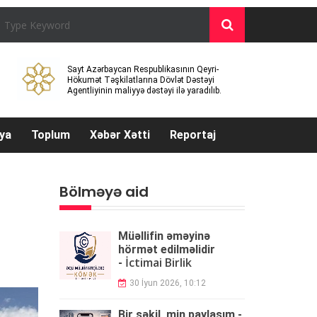
Sayt Azərbaycan Respublikasının Qeyri-
Hökumət Təşkilatlarına Dövlət Dəstəyi
Agentliyinin maliyyə dəstəyi ilə yaradılıb.
ya
Toplum
Xəbər Xətti
Reportaj
Bölməyə aid
Müəllifin əməyinə
hörmət edilməlidir
İctimai Birlik
-
30 İyun 2026, 10:12
Bir şəkil, min paylaşım -