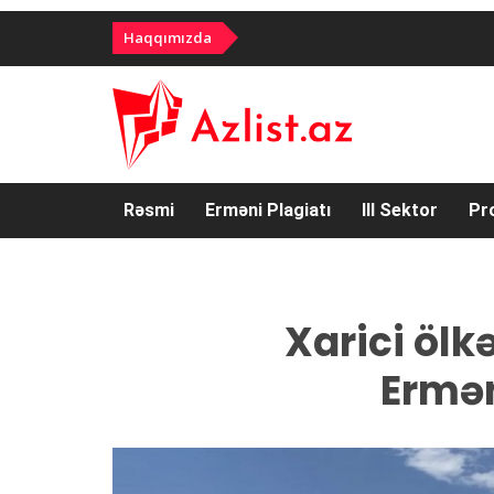
Haqqımızda
Rəsmi
Erməni Plagiatı
III Sektor
Pr
Xarici ölk
Ermə