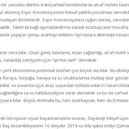
 bir zavodun tikintisi transsərhəd kontekstlərdə ətraf mühitə təsir
əbul olunmuş Espo Konvensiyasının kobud şəkildə pozulması demək
zalayan dövlətlərdir. Espo Konvensiyasına uyğun olaraq, zavodun
malıdır. Tikinti ilə bağlı qiymətləndirmə sənədi Azərbaycanın müvafiq
ərazidə yaşayan qonşu azərbaycanlıların rəyi nəzərə alınmaqla nəzər
rər verə bilər. Onun geniş təsirlərini, insan sağlamlığı, ətraf mühit 
bu, vətəndaş cəmiyyəti üçün “qırmızı xətt” deməkdir.
n yerli ekosistemə potensial təsirləri çox böyük ola bilər. Bu ekoloji
və floraya, torpağa, havaya və su strukturlarına mütləq təsir göstər
anlılar və suvarma üçün Araz suyundan istifadə edən iri təsərrüfatl
n sağlamlığına və su təhlükəsizliyinə zərər deməkdir və bu da sərhəd
ib çıxara bilər. Böyük ehtimalla bu, həm Azərbaycan, həm də Ermənis
əli Görüşünün siyasi bəyannaməsinə əsasən, Dayanıqlı İnkişaf üçü
in Baş Assambleyasının 10 oktyabr 2019-cu ildə qəbul etdiyi Qət