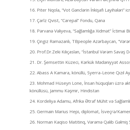
16. Piter Nqola, “Vot Gənclərin İnkişafı Layihələri” i
17. Çarlz Qvist, “Carepal” Fondu, Qana
18. Pərvanə Vəliyeva, “Sağlamlığa Xidmət” İctimai Bi
19. Çingiz Ramazanlı, TBpeople Azərbaycan, “Vərəms
20. Prof.Dr.Zeki Kılıçaslan, “İstanbul Vərəm Savaş D
21. Dr. Şemsettin Küzeci, Kərkük Mədəniyyət Assosi
22. Abass A Kamara, könüllü, Syerra-Leone Qızıl A
23. Mohmad Hüseyn Lone, İnsan hüquqları üzrə akti
könüllüsü, Jammu Kəşmir, Hindistan
24. Kordeliya Adamu, Afrika Ətraf Mühit və Sağlamlı
25. Germain Marius Hepi, diplomat, İsveçrə/Kamer
26. Norman Kaqiso Matitinq, Vərəmə Qalib Gəlmiş 