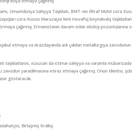
nteqrasiya etməyə çağırırıq.
ramı, Ümumdünya Səhiyyə Təşkilatı, BMT-nin Ətraf Mühit üzrə Xüsu
quqları üzrə Xüsusi Məruzəçisi kimi müvafiq beynəlxalq təşkilatlar
örməyə çağırırıq. Ermənistanın davam edən ekoloji pozuntularına 
əri qəbul etməyə və Arazdəyəndə adı çəkilən metallurgiya zavodunun
 təşkilatlarını, xüsusən də ictimai səhiyyə və vərəmlə mübarizədə 
 bu zavodun yaradılmasına etiraz etməyə çağırırıq. Onun tikintisi, şüb
təsir göstərəcək.
Ş
əhətçisi, Birləşmiş Krallıq