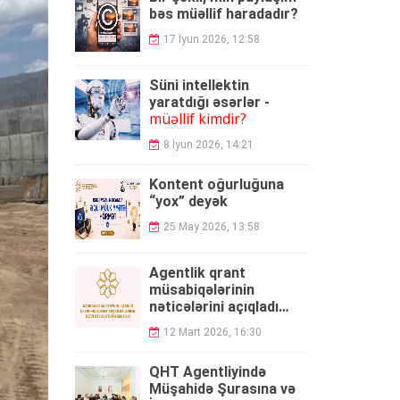
bəs müəllif haradadır?
17 İyun 2026, 12:58
Süni intellektin
yaratdığı əsərlər -
müəllif kimdir?
8 İyun 2026, 14:21
Kontent oğurluğuna
“yox” deyək
25 May 2026, 13:58
Agentlik qrant
müsabiqələrinin
nəticələrini açıqladı
QALİBLƏR
-
12 Mart 2026, 16:30
QHT Agentliyində
Müşahidə Şurasına və