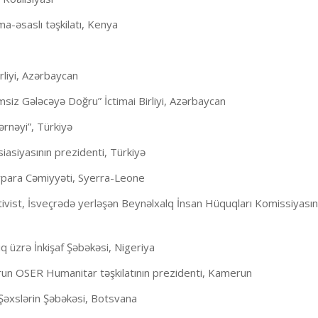
cma-əsaslı təşkilatı, Kenya
rliyi, Azərbaycan
iz Gələcəyə Doğru” İctimai Birliyi, Azərbaycan
ərnəyi”, Türkiyə
asiyasının prezidenti, Türkiyə
ypara Cəmiyyəti, Syerra-Leone
vist, İsveçrədə yerləşən Beynəlxalq İnsan Hüquqları Komissiyasın
q üzrə İnkişaf Şəbəkəsi, Nigeriya
un OSER Humanitar təşkilatının prezidenti, Kamerun
Şəxslərin Şəbəkəsi, Botsvana