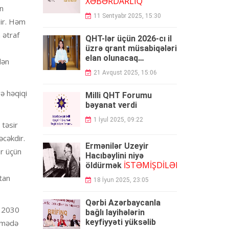
XƏBƏRDARLIQ
in
11 Sentyabr 2025, 15:30
dir. Həm
 ətraf
QHT-lər üçün 2026-cı il
üzrə qrant müsabiqələri
elan olunacaq
dən
AGENTLİK
-
21 Avqust 2025, 15:06
və həqiqi
Milli QHT Forumu
bəyanat verdi
1 İyul 2025, 09:22
 təsir
əcəkdir.
Ermənilər Üzeyir
ar üçün
Hacıbəylini niyə
İSTƏMİŞDİLƏR...
öldürmək
tan
18 İyun 2025, 23:05
Qərbi Azərbaycanla
n 2030
bağlı layihələrin
keyfiyyəti yüksəlib
namədə