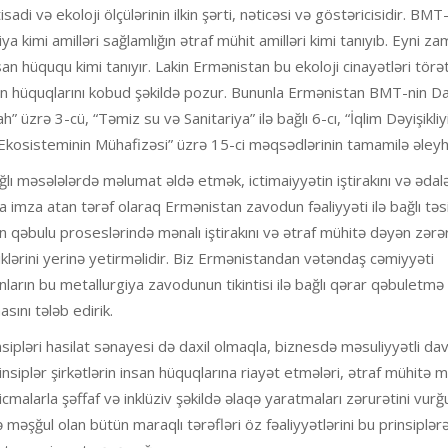
isadi və ekoloji ölçülərinin ilkin şərti, nəticəsi və göstəricisidir. BM
ya kimi amilləri sağlamlığın ətraf mühit amilləri kimi tanıyıb. Eyni z
n hüququ kimi tanıyır. Lakin Ermənistan bu ekoloji cinayətləri tör
nın hüquqlarını kobud şəkildə pozur. Bununla Ermənistan BMT-nin Da
 üzrə 3-cü, “Təmiz su və Sanitariya” ilə bağlı 6-cı, “İqlim Dəyişikliy
Ekosisteminin Mühafizəsi” üzrə 15-ci məqsədlərinin tamamilə əleyh
ı məsələlərdə məlumat əldə etmək, ictimaiyyətin iştirakını və ədalə
mza atan tərəf olaraq Ermənistan zavodun fəaliyyəti ilə bağlı təs
ın qəbulu proseslərində mənalı iştirakını və ətraf mühitə dəyən zərə
iklərini yerinə yetirməlidir. Biz Ermənistandan vətəndaş cəmiyyəti
 onların bu metallurgiya zavodunun tikintisi ilə bağlı qərar qəbuletmə
sını tələb edirik.
pləri hasilat sənayesi də daxil olmaqla, biznesdə məsuliyyətli dav
siplər şirkətlərin insan hüquqlarına riayət etmələri, ətraf mühitə m
icmalarla şəffaf və inklüziv şəkildə əlaqə yaratmaları zərurətini vurğu
məşğul olan bütün maraqlı tərəfləri öz fəaliyyətlərini bu prinsiplər