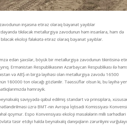
 zavodunun inşasına etiraz olaraq bəyanat yayıblar
Arazdəyəndə tikiləcək metallurgiya zavodunun həm insanlara, həm də
 biləcək ekoloji fəlakətə etiraz olaraq bəyanat yayıblar.
 imza edən şəxslər, böyük bir metallurgiya zavodunun tikintisinə eti
yayırıq. Ermənistan Respublikasının Azərbaycan Respublikası ilə hə
nistan və ABŞ-ın birgə layihəsi olan metallurgiya zavodu 16500
nün 180000 ton olacağı gözlənilir. Təəssüflər olsun ki, bu layihə yen
atlıqlarımızda həmrəyik.
beynəlxalq səviyyədə qəbul edilmiş standart və prinsiplərə, xüsusə
ətləndirilməsi üzrə BMT-nin Avropa İqtisadi Komissiyası Konvens
həl qoymur. Espo Konvensiyası ekoloji məsələlərin milli sərhədləri 
lətə təsir etdiyi halda beynəlxalq danışıqların zəruriliyini vurğulayı