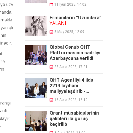
T-yə üzv
11 İyun 2025, 14:02
amanda,
Ermənilərin “Uzundərə”
ətməklə
YALANI
yanıqlı
8 May 2025, 12:09
inin
inədir.
Qlobal Cənub QHT
Platformasının sədrliyi
ti
Azərbaycana verildi
irə
28 Aprel 2025, 17:21
rin
QHT Agentliyi 4 ildə
2214 layihəni
maliyyələşdirib -
HESABAT
18 Aprel 2025, 13:12
ranışı
ənfi
Qrant müsabiqələrinin
layır.
qalibləri ilə görüş
keçirilib
ə
3 Aprel 2025, 18:00