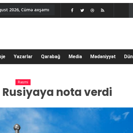
qust 2026, Cümə axşamı
oje
Yazarlar
Qarabağ
Media
Mədəniyyət
Dün
Rəsmi
Rusiyaya nota verdi