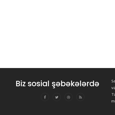
Biz sosial şəbəkələrdə
Sa
v
Tə
m