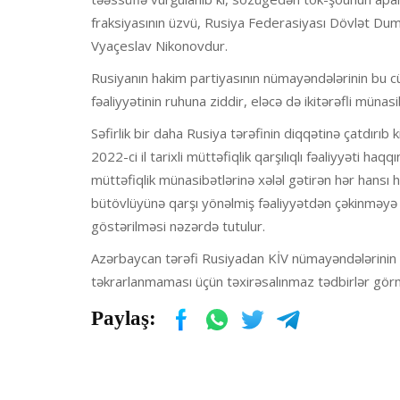
fraksiyasının üzvü, Rusiya Federasiyası Dövlət Duma
Vyaçeslav Nikonovdur.
Rusiyanın hakim partiyasının nümayəndələrinin bu cür
fəaliyyətinin ruhuna ziddir, eləcə də ikitərəfli müna
Səfirlik bir daha Rusiya tərəfinin diqqətinə çatdırıb
2022-ci il tarixli müttəfiqlik qarşılıqlı fəaliyyəti 
müttəfiqlik münasibətlərinə xələl gətirən hər hansı h
bütövlüyünə qarşı yönəlmiş fəaliyyətdən çəkinməyə 
göstərilməsi nəzərdə tutulur.
Azərbaycan tərəfi Rusiyadan KİV nümayəndələrinin t
təkrarlanmaması üçün təxirəsalınmaz tədbirlər görm
Paylaş: