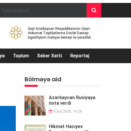
Sayt Azərbaycan Respublikasının Qeyri-
Hökumət Təşkilatlarına Dövlət Dəstəyi
Agentliyinin maliyyə dəstəyi ilə yaradılıb.
ya
Toplum
Xəbər Xətti
Reportaj
Bölməyə aid
Azərbaycan Rusiyaya
nota verdi
6 İyul 2026, 16:28
Hikmət Hacıyev