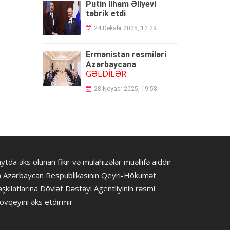
Putin İlham Əliyevi
təbrik etdi
24 Dekabr 2025, 12:29
Ermənistan rəsmiləri
Azərbaycana
GƏLDİLƏR
28 Noyabr 2025, 19:58
ytda əks olunan fikir və mülahizələr müəllifə aiddir
ə Azərbaycan Respublikasının Qeyri-Hökumət
şkilatlarına Dövlət Dəstəyi Agentliyinin rəsmi
övqeyini əks etdirmir