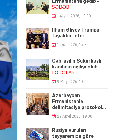
Ermənistana gedib -
SƏBƏB
14 İyun 2026, 18:00
İlham Əliyev Trampa
təşəkkür etdi
1 İyun 2026, 15:32
Cəbrayılın Şükürbəyli
kəndinin açılışı olub -
FOTOLAR
9 May 2026, 18:00
Azərbaycan
Ermənistanla
delimitasiya protokolu
umzaladı
29 Aprel 2026, 19:00
Rusiya vurulan
təyyarəmizə görə