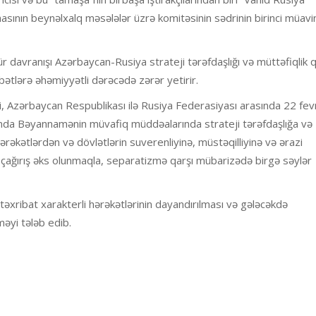
sının beynəlxalq məsələlər üzrə komitəsinin sədrinin birinci müavi
 davranışı Azərbaycan-Rusiya strateji tərəfdaşlığı və müttəfiqlik qa
sibətlərə əhəmiyyətli dərəcədə zərər yetirir.
 ki, Azərbaycan Respublikası ilə Rusiya Federasiyası arasında 22 fev
haqqında Bəyannamənin müvafiq müddəalarında strateji tərəfdaşlığa və
ərəkətlərdən və dövlətlərin suverenliyinə, müstəqilliyinə və ərazi
çağırış əks olunmaqla, separatizmə qarşı mübarizədə birgə səylər
əxribat xarakterli hərəkətlərinin dayandırılması və gələcəkdə
əyi tələb edib.