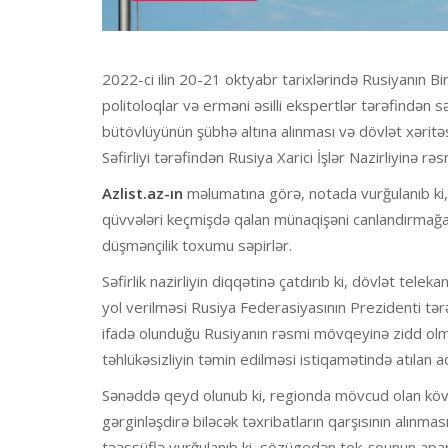
2022-ci ilin 20-21 oktyabr tarixlərində Rusiyanın Bir
politoloqlar və erməni əsilli ekspertlər tərəfindən s
bütövlüyünün şübhə altına alınması və dövlət xəritəs
Səfirliyi tərəfindən Rusiya Xarici İşlər Nazirliyinə rə
Azlist.az-ın
məlumatına görə, notada vurğulanıb ki, v
qüvvələri keçmişdə qalan münaqişəni canlandırmağa t
düşmənçilik toxumu səpirlər.
Səfirlik nazirliyin diqqətinə çatdırıb ki, dövlət tele
yol verilməsi Rusiya Federasiyasının Prezidenti tər
ifadə olunduğu Rusiyanın rəsmi mövqeyinə zidd olma
təhlükəsizliyin təmin edilməsi istiqamətində atılan a
Sənəddə qeyd olunub ki, regionda mövcud olan kövrə
gərginləşdirə biləcək təxribatların qarşısının alın
təəssüflə vurğulanıb ki, sözügedən tok-şounun aparıc