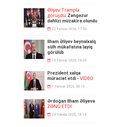
Əliyev Trampla
görüşdü:
Zəngəzur
dəhlizi müzakirə olundu
22 Yanvar 2026, 17:35
İlham Əliyev beynəlxalq
sülh mükafatına layiq
görülüb
19 Yanvar 2026, 18:05
Prezident xalqa
VİDEO
müraciət etdi -
1 Yanvar 2026, 00:10
Ərdoğan İlham Əliyevə
ZƏNG ETDİ
24 Dekabr 2025, 16:13