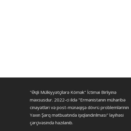
"Əqli Mülkiyyətçilərə Kömək" İctimai Birliyinə
məxsusdur. 2022-ci ildə "Ermənistanın müharibə
cinayətləri və post-münaqişə dövrü problemlərinin
Yaxın Şərq mətbuatında işıqlandırılması" layihəsi
çərçivəsində hazılanıb.