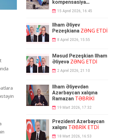
kompensasiya
ödəyəcək
15 Aprel 2026, 16:45
İlham Əliyev
ZƏNG ETDİ
Pezeşkiana
8 Aprel 2026, 15:55
Məsud Pezeşkian İlham
t
ZƏNG ETDİ
Əliyevə
sında
2 Aprel 2026, 21:10
İlham Əliyevdən
batlara
Azərbaycan xalqına
əstəyin
TƏBRİKİ
Ramazan
19 Mart 2026, 17:32
Prezident Azərbaycan
a
TƏBRİK ETDİ
xalqını
nin
18 Mart 2026, 16:53