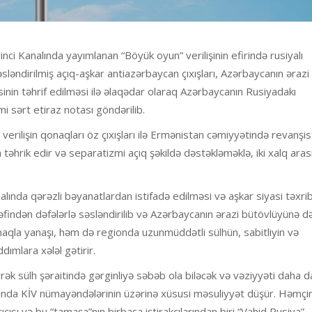
inci Kanalında yayımlanan “Böyük oyun” verilişinin efirində rusiyalı
əsləndirilmiş açıq-aşkar antiazərbaycan çıxışları, Azərbaycanın ərazi
inin təhrif edilməsi ilə əlaqədar olaraq Azərbaycanın Rusiyadakı
smi sərt etiraz notası göndərilib.
erilişin qonaqları öz çıxışları ilə Ermənistan cəmiyyətində revanşis
əhrik edir və separatizmi açıq şəkildə dəstəkləməklə, iki xalq ara
kanalında qərəzli bəyanatlardan istifadə edilməsi və aşkar siyasi təxri
əfindən dəfələrlə səsləndirilib və Azərbaycanın ərazi bütövlüyünə d
qla yanaşı, həm də regionda uzunmüddətli sülhün, sabitliyin və
ddımlara xələl gətirir.
k sülh şəraitində gərginliyə səbəb ola biləcək və vəziyyəti daha d
masında KİV nümayəndələrinin üzərinə xüsusi məsuliyyət düşür. Həmçi
ısı və bu “tamaşa”nın birbaşa iştirakçılarından biri “Vahid Rusiya”