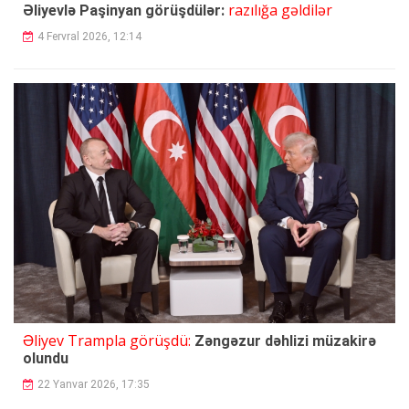
razılığa gəldilər
Əliyevlə Paşinyan görüşdülər:
4 Fervral 2026, 12:14
Əliyev Trampla görüşdü:
Zəngəzur dəhlizi müzakirə
olundu
22 Yanvar 2026, 17:35