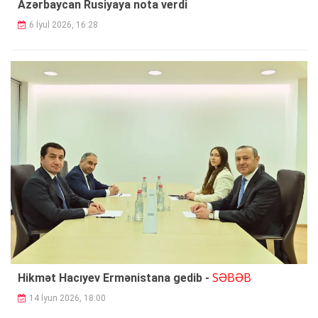
Azərbaycan Rusiyaya nota verdi
6 İyul 2026, 16:28
SƏBƏB
Hikmət Hacıyev Ermənistana gedib -
14 İyun 2026, 18:00