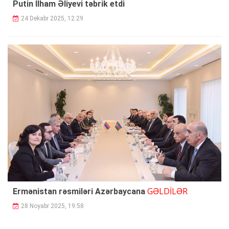
Putin İlham Əliyevi təbrik etdi
24 Dekabr 2025, 12:29
GƏLDİLƏR
Ermənistan rəsmiləri Azərbaycana
28 Noyabr 2025, 19:58