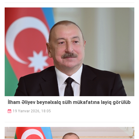
İlham Əliyev beynəlxalq sülh mükafatına layiq görülüb
19 Yanvar 2026, 18:05