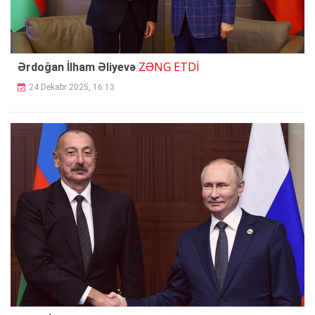
ZƏNG ETDİ
Ərdoğan İlham Əliyevə
24 Dekabr 2025, 16:13