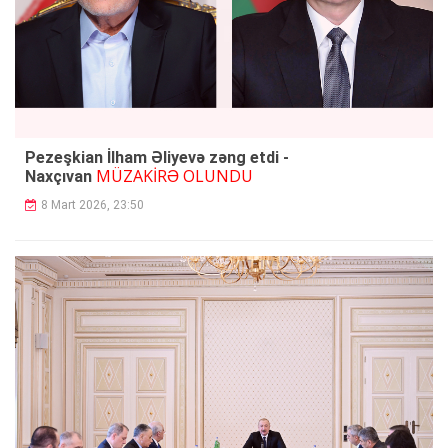
Pezeşkian İlham Əliyevə zəng etdi -
MÜZAKİRƏ OLUNDU
Naxçıvan
8 Mart 2026, 23:50