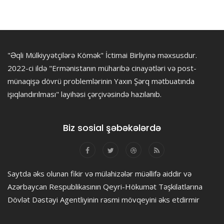
"Əqli Mülkiyyətçilərə Kömək" İctimai Birliyinə məxsusdur.
2022-ci ildə "Ermənistanın müharibə cinayətləri və post-
münaqişə dövrü problemlərinin Yaxın Şərq mətbuatında
işıqlandırılması" layihəsi çərçivəsində hazılanıb.
Biz sosial şəbəkələrdə
Saytda əks olunan fikir və mülahizələr müəllifə aiddir və
Azərbaycan Respublikasının Qeyri-Hökumət Təşkilatlarına
Dövlət Dəstəyi Agentliyinin rəsmi mövqeyini əks etdirmir