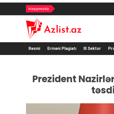
Haqqımızda
Rəsmi
Erməni Plagiatı
III Sektor
Pr
Prezident Nazirlər
təsd