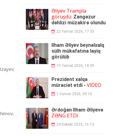
Əliyev Trampla
görüşdü:
Zəngəzur
dəhlizi müzakirə olundu
22 Yanvar 2026, 17:35
İlham Əliyev beynəlxalq
sülh mükafatına layiq
görülüb
19 Yanvar 2026, 18:05
 Rzayev;
Prezident xalqa
VİDEO
müraciət etdi -
1 Yanvar 2026, 00:10
Ərdoğan İlham Əliyevə
ahimov;
ZƏNG ETDİ
24 Dekabr 2025, 16:13