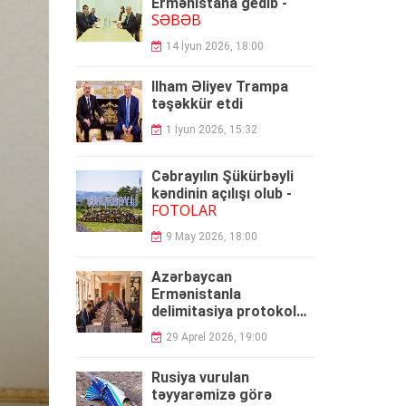
Ermənistana gedib -
SƏBƏB
14 İyun 2026, 18:00
İlham Əliyev Trampa
təşəkkür etdi
1 İyun 2026, 15:32
Cəbrayılın Şükürbəyli
kəndinin açılışı olub -
FOTOLAR
9 May 2026, 18:00
Azərbaycan
Ermənistanla
delimitasiya protokolu
umzaladı
29 Aprel 2026, 19:00
Rusiya vurulan
təyyarəmizə görə