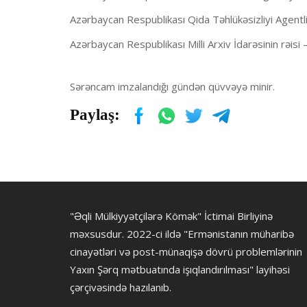
Azərbaycan Respublikası Qida Təhlükəsizliyi Agentliy
Azərbaycan Respublikası Milli Arxiv İdarəsinin rəisi 
Sərəncam imzalandığı gündən qüvvəyə minir.
Paylaş:
"Əqli Mülkiyyətçilərə Kömək" İctimai Birliyinə
məxsusdur. 2022-ci ildə "Ermənistanın müharibə
cinayətləri və post-münaqişə dövrü problemlərinin
Yaxın Şərq mətbuatında işıqlandırılması" layihəsi
çərçivəsində hazılanıb.