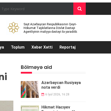
Sayt Azərbaycan Respublikasının Qeyri-
Hökumət Təşkilatlarına Dövlət Dəstəyi
Agentliyinin maliyyə dəstəyi ilə yaradılıb.
ya
Toplum
Xəbər Xətti
Reportaj
Bölməyə aid
ni
Azərbaycan Rusiyaya
nota verdi
6 İyul 2026, 16:28
Hikmət Hacıyev