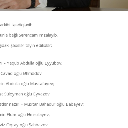
rkibi təsdiqlənib.
unla bağlı Sərəncam imzalayıb.
akı şəxslər təyin ediliblər:
ini – Yaqub Abdulla oğlu Eyyubov;
li Cavad oğlu Əhmədov;
hin Abdulla oğlu Mustafayev;
ayət Süleyman oğlu Eyvazov;
ətlər naziri – Muxtar Bahadur oğlu Babayev;
min Eldar oğlu Əmrullayev;
rviz Oqtay oğlu Şahbazov;