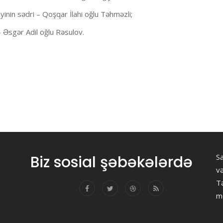
inin sədri – Qoşqar İlahi oğlu Təhməzli;
– Əsgər Adil oğlu Rəsulov.
Biz sosial şəbəkələrdə
Sa
v
Tə
m