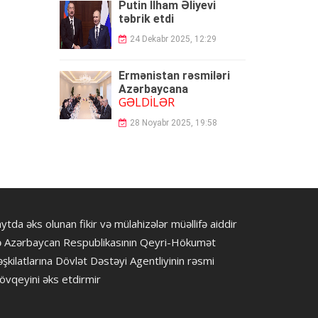
Putin İlham Əliyevi
təbrik etdi
24 Dekabr 2025, 12:29
Ermənistan rəsmiləri
Azərbaycana
GƏLDİLƏR
28 Noyabr 2025, 19:58
ytda əks olunan fikir və mülahizələr müəllifə aiddir
ə Azərbaycan Respublikasının Qeyri-Hökumət
şkilatlarına Dövlət Dəstəyi Agentliyinin rəsmi
övqeyini əks etdirmir