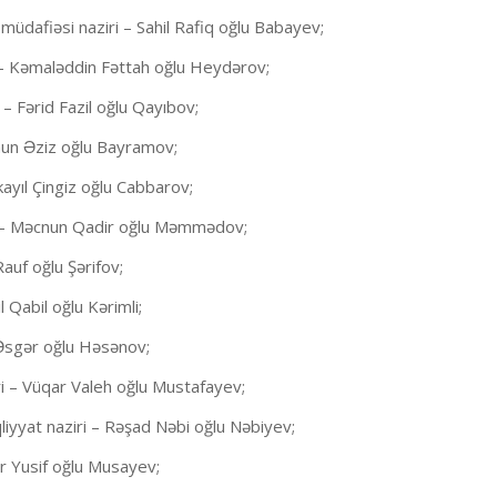
müdafiəsi naziri – Sahil Rafiq oğlu Babayev;
i – Kəmaləddin Fəttah oğlu Heydərov;
– Fərid Fazil oğlu Qayıbov;
yhun Əziz oğlu Bayramov;
kayıl Çingiz oğlu Cabbarov;
ri – Məcnun Qadir oğlu Məmmədov;
auf oğlu Şərifov;
 Qabil oğlu Kərimli;
 Əsgər oğlu Həsənov;
i – Vüqar Valeh oğlu Mustafayev;
liyyat naziri – Rəşad Nəbi oğlu Nəbiyev;
r Yusif oğlu Musayev;