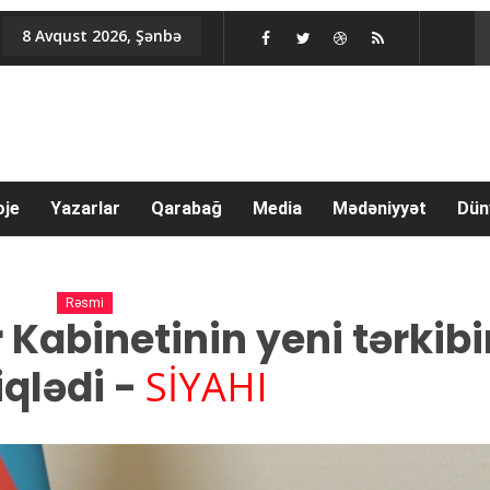
8 Avqust 2026, Şənbə
oje
Yazarlar
Qarabağ
Media
Mədəniyyət
Dün
Rəsmi
 Kabinetinin yeni tərkibi
iqlədi -
SİYAHI