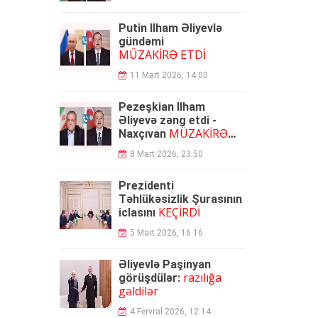
Putin İlham Əliyevlə
gündəmi
MÜZAKİRƏ ETDİ
11 Mart 2026, 14:00
Pezeşkian İlham
Əliyevə zəng etdi -
MÜZAKİRƏ
Naxçıvan
OLUNDU
8 Mart 2026, 23:50
Prezidenti
Təhlükəsizlik Şurasının
KEÇİRDİ
iclasını
5 Mart 2026, 16:16
Əliyevlə Paşinyan
razılığa
görüşdülər:
gəldilər
4 Fervral 2026, 12:14