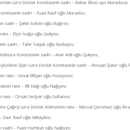
emləri üzrə Dövlət Komitəsinin sədri – Bahar Əvəz qızı Muradova;
Komitəsinin sədri – Fuad Rauf oğlu Muradov;
 sədri – Şahin Soltan oğlu Bağırov;
isi – Elçin İsağa oğlu Quliyev;
inin sədri – Tahir Yaqub oğlu Budaqov;
ektura Komitəsinin sədri – Anar Adil oğlu Quliyev;
künlərin İşləri üzrə Dövlət Komitəsinin sədri – Rövşən Şükür oğlu
in rəisi – Vüsal Əfqan oğlu Hüseynov;
inin rəisi – Əli Nağı oğlu Nağıyev;
 rəisi – Orxan Sedyar oğlu Sultanov;
tə Çağırış üzrə Dövlət Xidmətinin rəisi – Mürsəl Qorxmaz oğlu İbr
– Zaur Rauf oğlu Mikayılov;
n sədri – Fuad Hümbət oğlu Nağıyev;