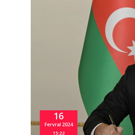
16
Fervral 2024
15:22