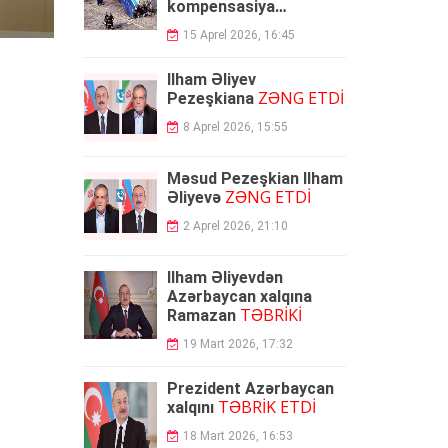
kompensasiya
ödəyəcək
15 Aprel 2026, 16:45
İlham Əliyev
ZƏNG ETDİ
Pezeşkiana
8 Aprel 2026, 15:55
Məsud Pezeşkian İlham
ZƏNG ETDİ
Əliyevə
2 Aprel 2026, 21:10
İlham Əliyevdən
Azərbaycan xalqına
TƏBRİKİ
Ramazan
19 Mart 2026, 17:32
Prezident Azərbaycan
TƏBRİK ETDİ
xalqını
18 Mart 2026, 16:53