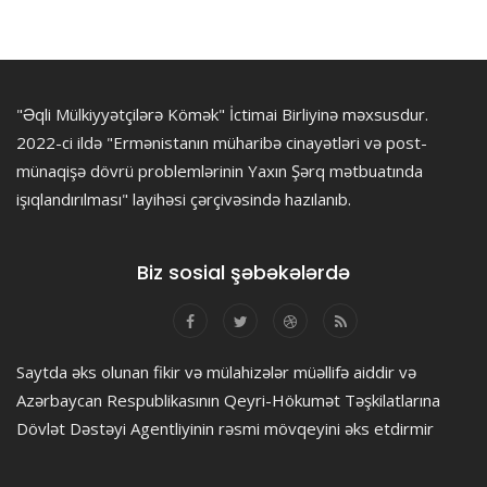
"Əqli Mülkiyyətçilərə Kömək" İctimai Birliyinə məxsusdur.
2022-ci ildə "Ermənistanın müharibə cinayətləri və post-
münaqişə dövrü problemlərinin Yaxın Şərq mətbuatında
işıqlandırılması" layihəsi çərçivəsində hazılanıb.
Biz sosial şəbəkələrdə
Saytda əks olunan fikir və mülahizələr müəllifə aiddir və
Azərbaycan Respublikasının Qeyri-Hökumət Təşkilatlarına
Dövlət Dəstəyi Agentliyinin rəsmi mövqeyini əks etdirmir