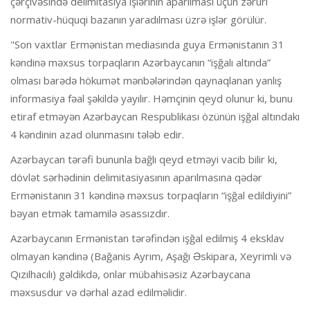
çərçivəsində delimitasiya işlərinin aparılması üçün zəruri
normativ-hüquqi bazanın yaradılması üzrə işlər görülür.
"Son vaxtlar Ermənistan mediasında guya Ermənistanın 31
kəndinə məxsus torpaqların Azərbaycanın “işğalı altında”
olması barədə hökumət mənbələrindən qaynaqlanan yanlış
informasiya fəal şəkildə yayılır. Həmçinin qeyd olunur ki, bunu
etiraf etməyən Azərbaycan Respublikası özünün işğal altındakı
4 kəndinin azad olunmasını tələb edir.
Azərbaycan tərəfi bununla bağlı qeyd etməyi vacib bilir ki,
dövlət sərhədinin delimitasiyasının aparılmasına qədər
Ermənistanın 31 kəndinə məxsus torpaqların “işğal edildiyini”
bəyan etmək tamamilə əsassızdır.
Azərbaycanın Ermənistan tərəfindən işğal edilmiş 4 eksklav
olmayan kəndinə (Bağanis Ayrım, Aşağı Əskipara, Xeyrimli və
Qızılhacılı) gəldikdə, onlar mübahisəsiz Azərbaycana
məxsusdur və dərhal azad edilməlidir.