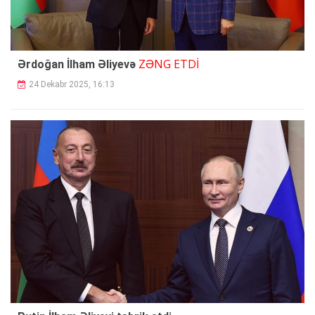
ZƏNG ETDİ
Ərdoğan İlham Əliyevə
24 Dekabr 2025, 16:13