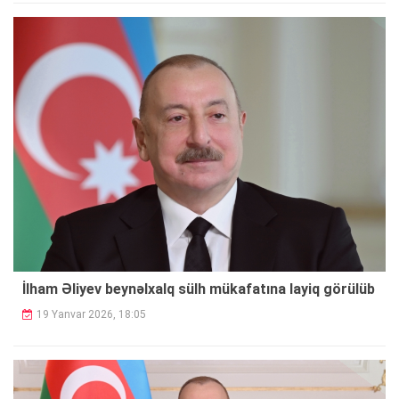
İlham Əliyev beynəlxalq sülh mükafatına layiq görülüb
19 Yanvar 2026, 18:05