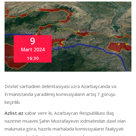
9
Mart 2024
16:30
Dövlət sərhədinin delimitasiyası üzrə Azərbaycanda və
Ermənistanda yaradılmış komissiyaların artıq 7 görüşü
keçirilib.
Azlist
.az
xəbər verir ki, Azərbaycan Respublikası Baş
nazirinin müavini Şahin Mustafayevin xidmətindən daxil olan
məlumata görə, hazırkı mərhələdə komissiyaların fəaliyyəti