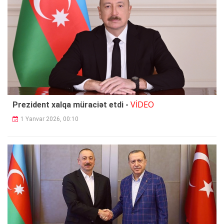
VİDEO
Prezident xalqa müraciət etdi -
1 Yanvar 2026, 00:10