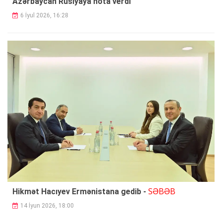
Azərbaycan Rusiyaya nota verdi
6 İyul 2026, 16:28
SƏBƏB
Hikmət Hacıyev Ermənistana gedib -
14 İyun 2026, 18:00