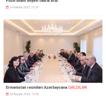
Putin İlham Əliyevi təbrik etdi
24 Dekabr 2025, 12:29
GƏLDİLƏR
Ermənistan rəsmiləri Azərbaycana
28 Noyabr 2025, 19:58