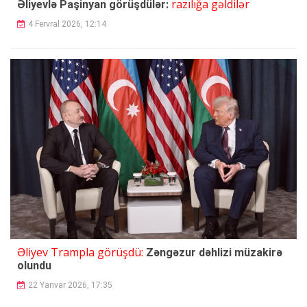
razılığa gəldilər
Əliyevlə Paşinyan görüşdülər:
4 Fervral 2026, 12:14
Əliyev Trampla görüşdü:
Zəngəzur dəhlizi müzakirə
olundu
22 Yanvar 2026, 17:35