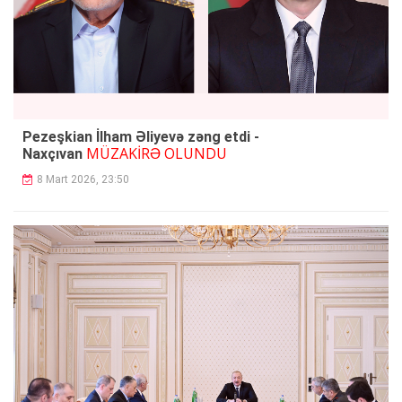
Pezeşkian İlham Əliyevə zəng etdi -
MÜZAKİRƏ OLUNDU
Naxçıvan
8 Mart 2026, 23:50