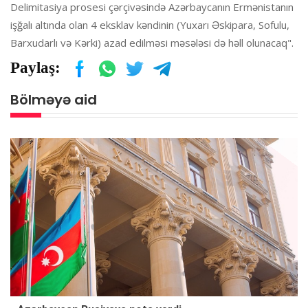
Delimitasiya prosesi çərçivəsində Azərbaycanın Ermənistanın
işğalı altında olan 4 eksklav kəndinin (Yuxarı Əskipara, Sofulu,
Barxudarlı və Kərki) azad edilməsi məsələsi də həll olunacaq".
Paylaş:
Bölməyə aid