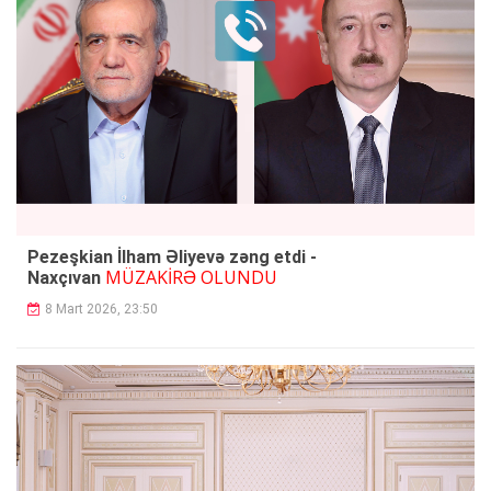
Pezeşkian İlham Əliyevə zəng etdi -
MÜZAKİRƏ OLUNDU
Naxçıvan
8 Mart 2026, 23:50