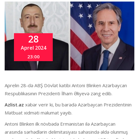
28
Aprel 2024
23:00
Aprelin 28-də ABŞ Dövlət katibi Antoni Blinken Azərbaycan
Respublikasının Prezidenti İlham Əliyevə zəng edib.
Azlist
.az
xəbər verir ki, bu barədə Azərbaycan Prezidentinin
Mətbuat xidməti məlumat yayıb.
Antoni Blinken ilk növbədə Ermənistan ilə Azərbaycan
arasında sərhədlərin delimitasiyası sahəsində əldə olunmuş