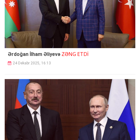
ZƏNG ETDİ
Ərdoğan İlham Əliyevə
24 Dekabr 2025, 16:13