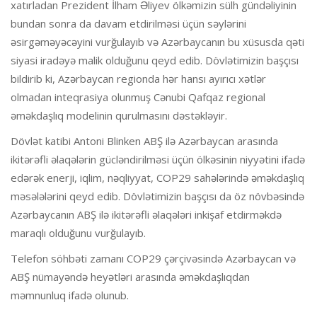
xatırladan Prezident İlham Əliyev ölkəmizin sülh gündəliyinin
bundan sonra da davam etdirilməsi üçün səylərini
əsirgəməyəcəyini vurğulayıb və Azərbaycanın bu xüsusda qəti
siyasi iradəyə malik olduğunu qeyd edib. Dövlətimizin başçısı
bildirib ki, Azərbaycan regionda hər hansı ayırıcı xətlər
olmadan inteqrasiya olunmuş Cənubi Qafqaz regional
əməkdaşlıq modelinin qurulmasını dəstəkləyir.
Dövlət katibi Antoni Blinken ABŞ ilə Azərbaycan arasında
ikitərəfli əlaqələrin gücləndirilməsi üçün ölkəsinin niyyətini ifadə
edərək enerji, iqlim, nəqliyyat, COP29 sahələrində əməkdaşlıq
məsələlərini qeyd edib. Dövlətimizin başçısı da öz növbəsində
Azərbaycanın ABŞ ilə ikitərəfli əlaqələri inkişaf etdirməkdə
maraqlı olduğunu vurğulayıb.
Telefon söhbəti zamanı COP29 çərçivəsində Azərbaycan və
ABŞ nümayəndə heyətləri arasında əməkdaşlıqdan
məmnunluq ifadə olunub.