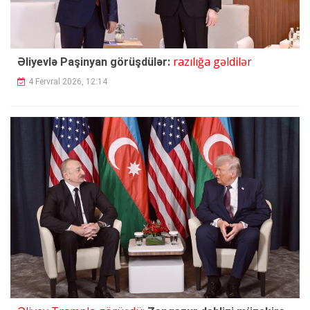
razılığa gəldilər
Əliyevlə Paşinyan görüşdülər:
4 Fervral 2026, 12:14