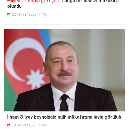
Əliyev Trampla görüşdü:
Zəngəzur dəhlizi müzakirə
olundu
22 Yanvar 2026, 17:35
İlham Əliyev beynəlxalq sülh mükafatına layiq görülüb
19 Yanvar 2026, 18:05