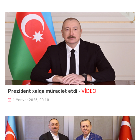
VİDEO
Prezident xalqa müraciət etdi -
1 Yanvar 2026, 00:10