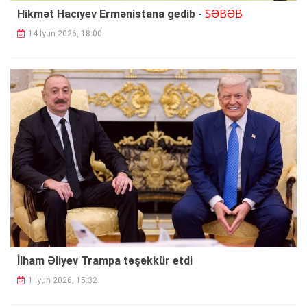
SƏBƏB
Hikmət Hacıyev Ermənistana gedib -
14 İyun 2026, 18:00
İlham Əliyev Trampa təşəkkür etdi
1 İyun 2026, 15:32