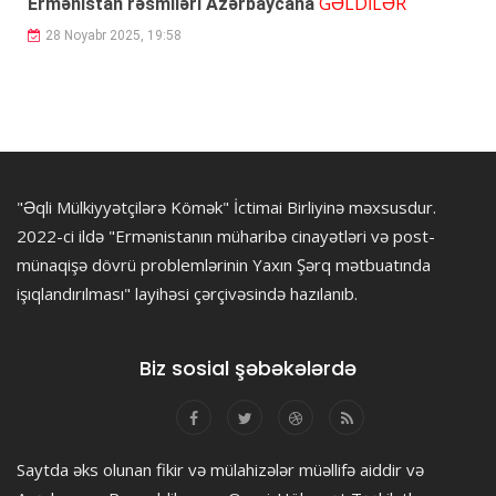
GƏLDİLƏR
Ermənistan rəsmiləri Azərbaycana
28 Noyabr 2025, 19:58
"Əqli Mülkiyyətçilərə Kömək" İctimai Birliyinə məxsusdur.
2022-ci ildə "Ermənistanın müharibə cinayətləri və post-
münaqişə dövrü problemlərinin Yaxın Şərq mətbuatında
işıqlandırılması" layihəsi çərçivəsində hazılanıb.
Biz sosial şəbəkələrdə
Saytda əks olunan fikir və mülahizələr müəllifə aiddir və