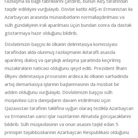
razılaşma ilə bağlı təbriklərini çatdırıb, bunun ABŞ tərəfindən
təqdir edildiyini vurğulayıb. Dövlət katibi ABŞ-ın Ermənistan ilə
Azərbaycan arasında münasibətlərin normallaşdırılması və
sülh gündəliyinin irəli aparılması üçün bundan sonra da dəstək
göstərməyə hazır olduğunu bildirib.
Dövlətimizin başçısı iki ölkənin delimitasıya komissiyası
tərəfindən əldə olunmuş razılaşmanın ikitərəfli əsasda
aparılmış dialoq və qarşılıqlı anlaşma şəraitində keçirilmiş
müzakirələrin nəticəsi olduğunu qeyd edib. Prezident İlham
Əliyev delimitasiya prosesinin ardınca iki ölkənin sərhədində
artıq demarkasiya işlərinin başlanmasının da müsbət bir
addım olduğunu vurğulayıb. Dövlətimizin başçısı sülh
müqaviləsi üzrə danışıqların davam etdirilməsi üçün
Qazaxıstan tərəfinin təklifinə uyğun olaraq tezliklə Azərbaycan
və Ermənistan xarici işlər nazirlərinin Almatıda görüşəcəklərini
bildirib. Sülh müqaviləsinin və onun əsasını təşkil edən 5
prinsipin təşəbbüskarının Azərbaycan Respublikası olduğunu