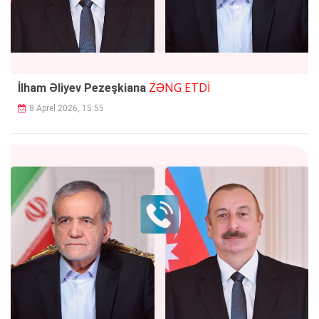
ZƏNG ETDİ
İlham Əliyev Pezeşkiana
8 Aprel 2026, 15:55