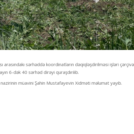
 arasındakı sərhəddə koordinatların dəqiqləşdirilməsi işləri çərçiv
yın 6-dək 40 sərhəd dirəyi quraşdırılıb.
 nazirinin müavini Şahin Mustafayevin Xidməti məlumat yayıb.