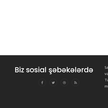
Biz sosial şəbəkələrdə
Sa
v
Tə
m