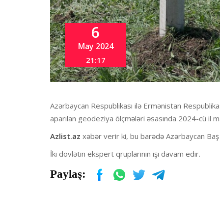
6
May 2024
21:17
Azərbaycan Respublikası ilə Ermənistan Respublikası
aparılan geodeziya ölçmələri əsasında 2024-cü il ma
Azlist.az
xəbər verir ki, bu barədə Azərbaycan Baş
İki dövlətin ekspert qruplarının işi davam edir.
Paylaş: