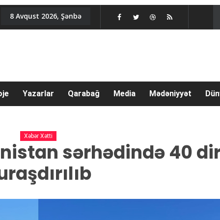
8 Avqust 2026, Şənbə
oje
Yazarlar
Qarabağ
Media
Mədəniyyət
Dün
Xəbər Xətti
istan sərhədində 40 di
uraşdırılıb