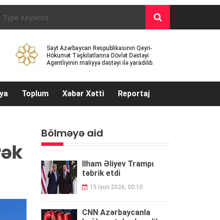
Sayt Azərbaycan Respublikasının Qeyri-
Hökumət Təşkilatlarına Dövlət Dəstəyi
Agentliyinin maliyyə dəstəyi ilə yaradılıb.
ya
Toplum
Xəbər Xətti
Reportaj
Bölməyə aid
rək
İlham Əliyev Trampı
təbrik etdi
15 İyun 2026, 00:10
CNN Azərbaycanla