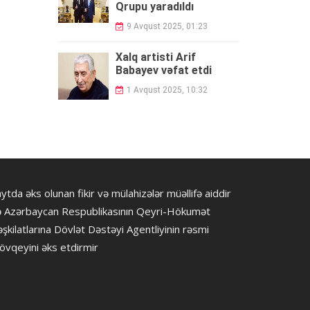
Qrupu yaradıldı
9 Avqust 2025, 01:23
Xalq artisti Arif
Babayev vəfat etdi
1 Avqust 2025, 10:32
ytda əks olunan fikir və mülahizələr müəllifə aiddir
ə Azərbaycan Respublikasının Qeyri-Hökumət
şkilatlarına Dövlət Dəstəyi Agentliyinin rəsmi
övqeyini əks etdirmir