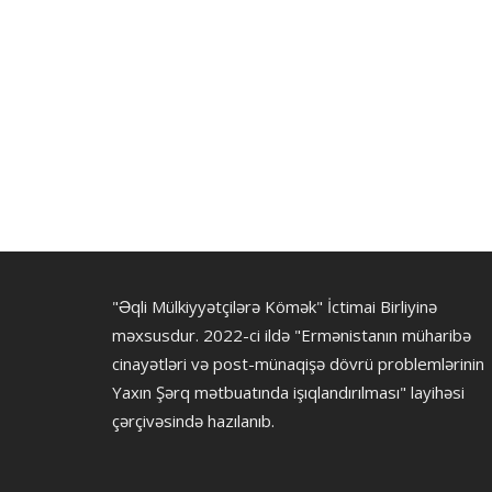
"Əqli Mülkiyyətçilərə Kömək" İctimai Birliyinə
məxsusdur. 2022-ci ildə "Ermənistanın müharibə
cinayətləri və post-münaqişə dövrü problemlərinin
Yaxın Şərq mətbuatında işıqlandırılması" layihəsi
çərçivəsində hazılanıb.