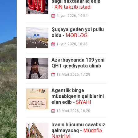
bağlı saxtakarlıq edib
XİN təkzib istədi
-
5 İyun 2026, 14:54
Şuşaya gedən yol pullu
MƏBLƏĞ
oldu -
1 İyun 2026, 16:38
Azərbaycanda 109 yeni
QHT qeydiyyata alınıb
13 Mart 2026, 17:29
Agentlik birgə
müsabiqənin qaliblərini
SİYAHI
elan edib -
13 Mart 2026, 16:20
İranın hücumu cavabsız
Müdafiə
qalmayacaq -
Nazirliyi