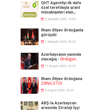
QHT Agentliyi ilk dəfə
özəl tərəfdaşla qrant
müsabiqələri elan
edəcək
3 Sentyabr 2025, 15:09
İlham Əliyev Ərdoğanla
görüşdü
1 Sentyabr 2025, 09:24
Azərbaycanın yanında
Ərdoğan
olacağıq -
11 Avqust 2025, 23:10
İlham Əliyev Ərdoğana
ZƏNG ETDİ
9 Avqust 2025, 18:23
ABŞ-la Azərbaycan
arasında Strateji İşçi