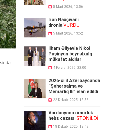
5 Mart 2026, 13:56
İran Naxçıvanı
VURDU
dronla
5 Mart 2026, 13:52
İlham Əliyevlə Nikol
Paşinyan beynəlxalq
mükafat aldılar
əsində
4 Fervral 2026, 22:00
2026-cı il Azərbaycanda
“Şəhərsalma və
Memarlıq İli” elan edildi
22 Dekabr 2025, 13:56
Vardanyana ömürlük
İSTƏNİLDİ
həbs cəzası
18 Dekabr 2025, 13:49