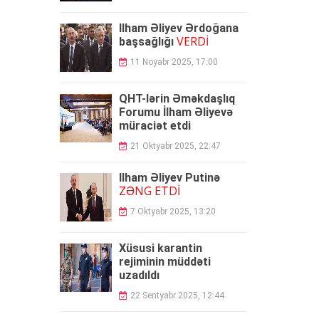
İlham Əliyev Ərdoğana
VERDİ
başsağlığı
11 Noyabr 2025, 17:00
QHT-lərin Əməkdaşlıq
Forumu İlham Əliyevə
müraciət etdi
21 Oktyabr 2025, 22:47
İlham Əliyev Putinə
ZƏNG ETDİ
7 Oktyabr 2025, 13:20
Xüsusi karantin
rejiminin müddəti
uzadıldı
22 Sentyabr 2025, 12:44