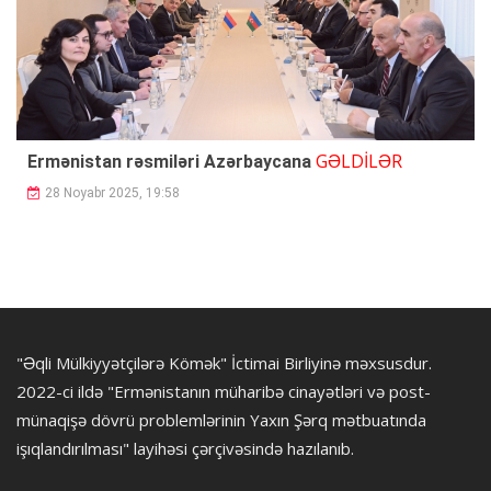
GƏLDİLƏR
Ermənistan rəsmiləri Azərbaycana
28 Noyabr 2025, 19:58
"Əqli Mülkiyyətçilərə Kömək" İctimai Birliyinə məxsusdur.
2022-ci ildə "Ermənistanın müharibə cinayətləri və post-
münaqişə dövrü problemlərinin Yaxın Şərq mətbuatında
işıqlandırılması" layihəsi çərçivəsində hazılanıb.