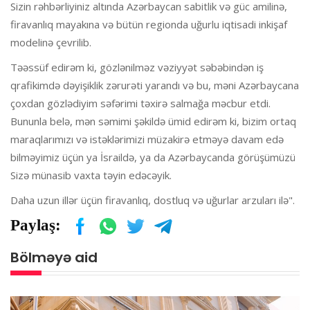
Sizin rəhbərliyiniz altında Azərbaycan sabitlik və güc amilinə,
firavanlıq mayakına və bütün regionda uğurlu iqtisadi inkişaf
modelinə çevrilib.
Təəssüf edirəm ki, gözlənilməz vəziyyət səbəbindən iş
qrafikimdə dəyişiklik zərurəti yarandı və bu, məni Azərbaycana
çoxdan gözlədiyim səfərimi təxirə salmağa məcbur etdi.
Bununla belə, mən səmimi şəkildə ümid edirəm ki, bizim ortaq
maraqlarımızı və istəklərimizi müzakirə etməyə davam edə
bilməyimiz üçün ya İsraildə, ya da Azərbaycanda görüşümüzü
Sizə münasib vaxta təyin edəcəyik.
Daha uzun illər üçün firavanlıq, dostluq və uğurlar arzuları ilə".
Paylaş:
Bölməyə aid