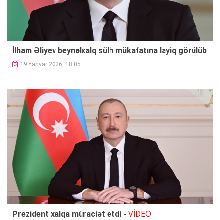
İlham Əliyev beynəlxalq sülh mükafatına layiq görülüb
19 Yanvar 2026, 18:05
VİDEO
Prezident xalqa müraciət etdi -