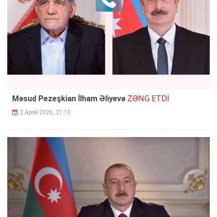
ZƏNG ETDİ
Məsud Pezeşkian İlham Əliyevə
2 Aprel 2026, 21:10