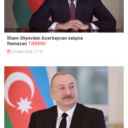
İlham Əliyevdən Azərbaycan xalqına
TƏBRİKİ
Ramazan
19 Mart 2026, 17:32