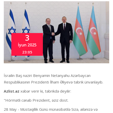
3
İyun 2025
23:05
İsrailin Baş naziri Benyamin Netanyahu Azərbaycan
Respublikasının Prezidenti İlham Əliyevə təbrik ünvanlayıb.
Azlist.az
xəbər verir ki, təbrikdə deyilir:
"Hörmətli cənab Prezident, əziz dost.
28 May - Müstəqillik Günü münasibətilə Sizə, ailənizə və