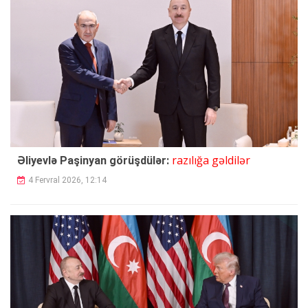
razılığa gəldilər
Əliyevlə Paşinyan görüşdülər:
4 Fervral 2026, 12:14