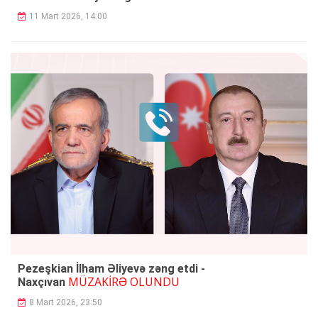
11 Mart 2026, 14:00
Pezeşkian İlham Əliyevə zəng etdi -
MÜZAKİRƏ OLUNDU
Naxçıvan
8 Mart 2026, 23:50