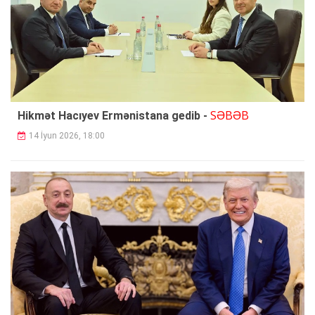
SƏBƏB
Hikmət Hacıyev Ermənistana gedib -
14 İyun 2026, 18:00