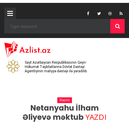
Sayt Azərbaycan Respublikasının Qeyri-
Hökumət Təşkilatlarına Dövlət Dəstəyi
Agentliyinin maliyyə dəstəyi ilə yaradılıb.
Rəsmi
Netanyahu İlham
YAZDI
Əliyevə məktub