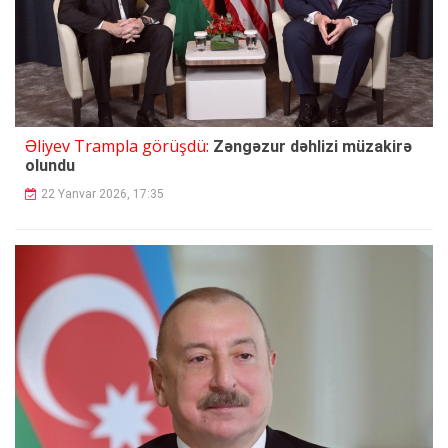
Əliyev Trampla görüşdü:
Zəngəzur dəhlizi müzakirə
olundu
22 Yanvar 2026, 17:35