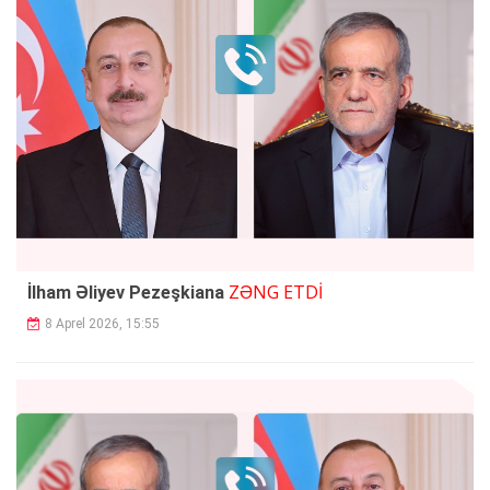
ZƏNG ETDİ
İlham Əliyev Pezeşkiana
8 Aprel 2026, 15:55