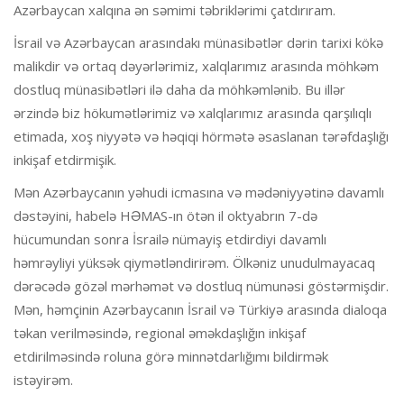
Azərbaycan xalqına ən səmimi təbriklərimi çatdırıram.
İsrail və Azərbaycan arasındakı münasibətlər dərin tarixi kökə
malikdir və ortaq dəyərlərimiz, xalqlarımız arasında möhkəm
dostluq münasibətləri ilə daha da möhkəmlənib. Bu illər
ərzində biz hökumətlərimiz və xalqlarımız arasında qarşılıqlı
etimada, xoş niyyətə və həqiqi hörmətə əsaslanan tərəfdaşlığı
inkişaf etdirmişik.
Mən Azərbaycanın yəhudi icmasına və mədəniyyətinə davamlı
dəstəyini, habelə HƏMAS-ın ötən il oktyabrın 7-də
hücumundan sonra İsrailə nümayiş etdirdiyi davamlı
həmrəyliyi yüksək qiymətləndirirəm. Ölkəniz unudulmayacaq
dərəcədə gözəl mərhəmət və dostluq nümunəsi göstərmişdir.
Mən, həmçinin Azərbaycanın İsrail və Türkiyə arasında dialoqa
təkan verilməsində, regional əməkdaşlığın inkişaf
etdirilməsində roluna görə minnətdarlığımı bildirmək
istəyirəm.