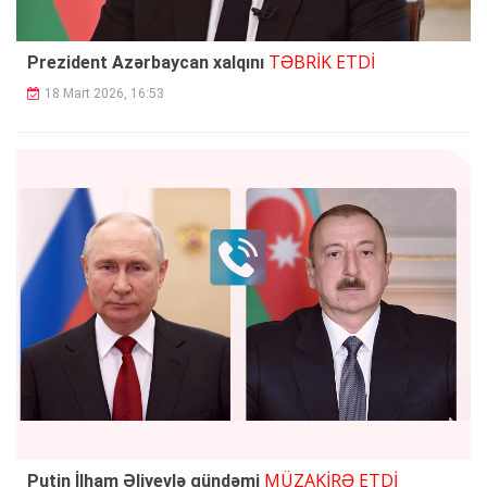
TƏBRİK ETDİ
Prezident Azərbaycan xalqını
18 Mart 2026, 16:53
MÜZAKİRƏ ETDİ
Putin İlham Əliyevlə gündəmi