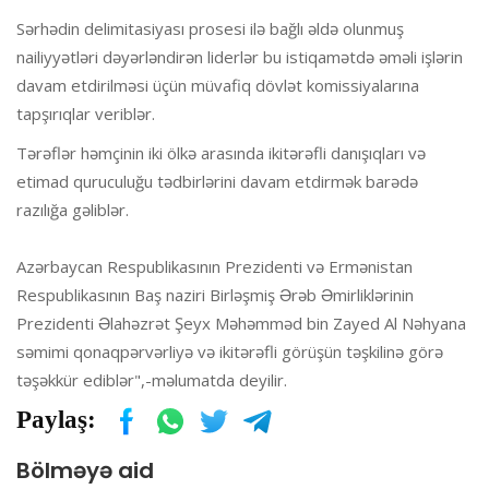
Sərhədin delimitasiyası prosesi ilə bağlı əldə olunmuş
nailiyyətləri dəyərləndirən liderlər bu istiqamətdə əməli işlərin
davam etdirilməsi üçün müvafiq dövlət komissiyalarına
tapşırıqlar veriblər.
Tərəflər həmçinin iki ölkə arasında ikitərəfli danışıqları və
etimad quruculuğu tədbirlərini davam etdirmək barədə
razılığa gəliblər.
Azərbaycan Respublikasının Prezidenti və Ermənistan
Respublikasının Baş naziri Birləşmiş Ərəb Əmirliklərinin
Prezidenti Əlahəzrət Şeyx Məhəmməd bin Zayed Al Nəhyana
səmimi qonaqpərvərliyə və ikitərəfli görüşün təşkilinə görə
təşəkkür ediblər",-məlumatda deyilir.
Paylaş:
Bölməyə aid