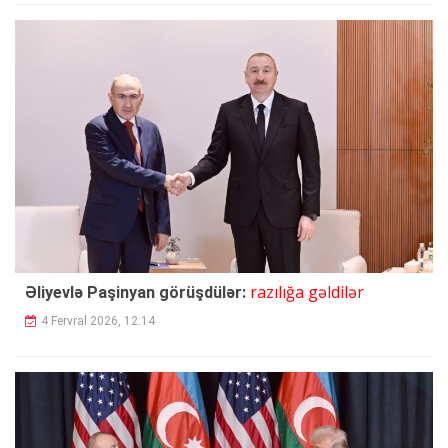
razılığa gəldilər
Əliyevlə Paşinyan görüşdülər:
4 Fervral 2026, 12:14