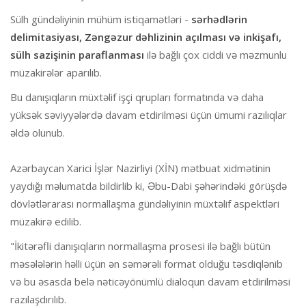
Sülh gündəliyinin mühüm istiqamətləri -
sərhədlərin
delimitasiyası, Zəngəzur dəhlizinin açılması və inkişafı,
sülh sazişinin paraflanması
ilə bağlı çox ciddi və məzmunlu
müzakirələr aparılıb.
Bu danışıqların müxtəlif işçi qrupları formatında və daha
yüksək səviyyələrdə davam etdirilməsi üçün ümumi razılıqlar
əldə olunub.
Azərbaycan Xarici İşlər Nazirliyi (XİN) mətbuat xidmətinin
yaydığı məlumatda bildirlib ki, Əbu-Dabi şəhərindəki görüşdə
dövlətlərarası normallaşma gündəliyinin müxtəlif aspektləri
müzakirə edilib.
"İkitərəfli danışıqların normallaşma prosesi ilə bağlı bütün
məsələlərin həlli üçün ən səmərəli format olduğu təsdiqlənib
və bu əsasda belə nəticəyönümlü dialoqun davam etdirilməsi
razılaşdırılıb.