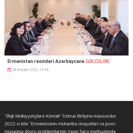
GƏLDİLƏR
Ermənistan rəsmiləri Azərbaycana
28 Noyabr 2025, 19:58
"Əqli Mülkiyyətçilərə Kömək" İctimai Birliyinə məxsusdur.
2022-ci ildə "Ermənistanın müharibə cinayətləri və post-
münaqişə dövrü problemlərinin Yaxın Şərq mətbuatında