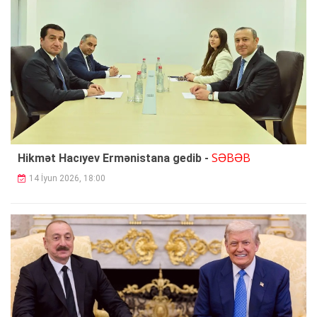
SƏBƏB
Hikmət Hacıyev Ermənistana gedib -
14 İyun 2026, 18:00