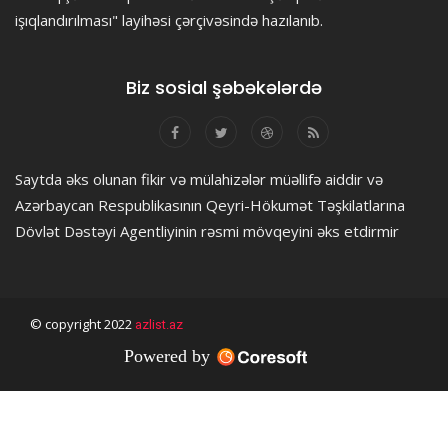
işıqlandırılması" layihəsi çərçivəsində hazılanıb.
Biz sosial şəbəkələrdə
Saytda əks olunan fikir və mülahizələr müəllifə aiddir və
Azərbaycan Respublikasının Qeyri-Hökumət Təşkilatlarına
Dövlət Dəstəyi Agentliyinin rəsmi mövqeyini əks etdirmir
© copyright 2022
azlist.az