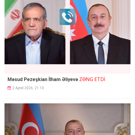
ZƏNG ETDİ
Məsud Pezeşkian İlham Əliyevə
2 Aprel 2026, 21:10