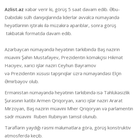
Azlist.az
xəbər verir ki, görüş 5 saat davam edib. Əbu-
Dabidəki sülh danışıqlarında liderlər əvvəlcə nümayəndə
heyətlərinin iştirakı ilə müzakirə aparıblar, sonra görüş
təkbətək formatda davam edib.
Azərbaycan nümayəndə heyətinin tərkibində Baş nazirin
müavini Şahin Mustafayev, Prezidentin köməkçisi Hikmət
Hacıyev, xarici işlər naziri Ceyhun Bayramov
və Prezidentin xüsusi tapşırıqlar üzrə nümayəndəsi Elçin
Əmirbəyov olub.
Ermənistan nümayəndə heyətinin tərkibində isə Təhlükəsizlik
Şurasının katibi Armen Qriqoryan, xarici işlər naziri Ararat
Mirzoyan, Baş nazirin müavini Mher Qriqoryan və parlamentin
sədr müavini Ruben Rubinyan təmsil olunub.
Tərəflərin yaydığı rəsmi məlumatlara görə, görüş konstruktiv
atmosferdə keçib.