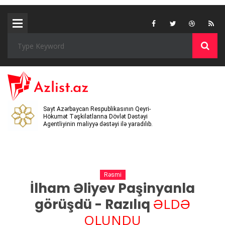
Sayt Azərbaycan Respublikasının Qeyri-
Hökumət Təşkilatlarına Dövlət Dəstəyi
Agentliyinin maliyyə dəstəyi ilə yaradılıb.
Rəsmi
İlham Əliyev Paşinyanla
ƏLDƏ
görüşdü - Razılıq
OLUNDU