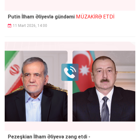
MÜZAKİRƏ ETDİ
Putin İlham Əliyevlə gündəmi
11 Mart 2026, 14:00
Pezeşkian İlham Əliyevə zəng etdi -