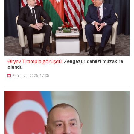
Əliyev Trampla görüşdü:
Zəngəzur dəhlizi müzakirə
olundu
22 Yanvar 2026, 17:35