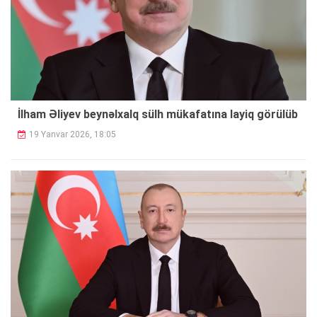
İlham Əliyev beynəlxalq sülh mükafatına layiq görülüb
19 Yanvar 2026, 18:05