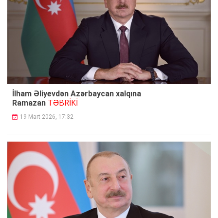
İlham Əliyevdən Azərbaycan xalqına
TƏBRİKİ
Ramazan
19 Mart 2026, 17:32