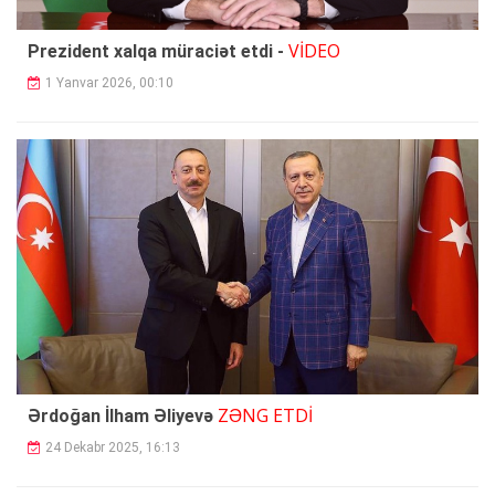
VİDEO
Prezident xalqa müraciət etdi -
1 Yanvar 2026, 00:10
ZƏNG ETDİ
Ərdoğan İlham Əliyevə
24 Dekabr 2025, 16:13