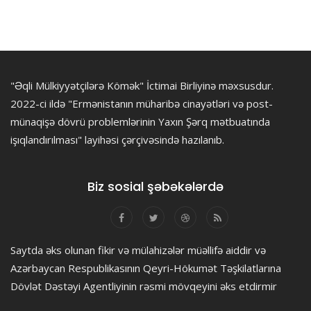
"Əqli Mülkiyyətçilərə Kömək" İctimai Birliyinə məxsusdur.
2022-ci ildə "Ermənistanın müharibə cinayətləri və post-
münaqişə dövrü problemlərinin Yaxın Şərq mətbuatında
işıqlandırılması" layihəsi çərçivəsində hazılanıb.
Biz sosial şəbəkələrdə
Saytda əks olunan fikir və mülahizələr müəllifə aiddir və
Azərbaycan Respublikasının Qeyri-Hökumət Təşkilatlarına
Dövlət Dəstəyi Agentliyinin rəsmi mövqeyini əks etdirmir