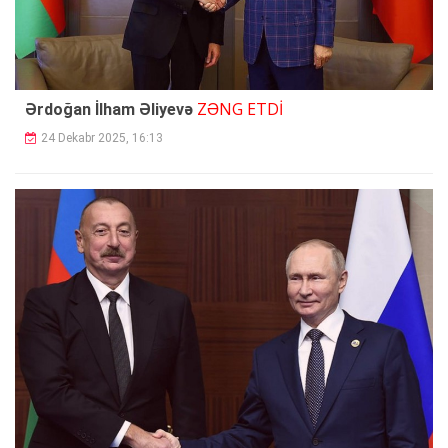
ZƏNG ETDİ
Ərdoğan İlham Əliyevə
24 Dekabr 2025, 16:13