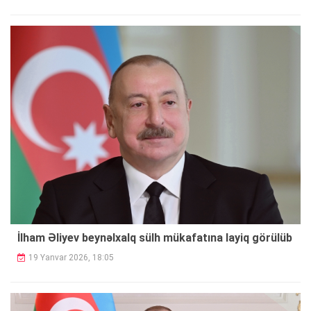
İlham Əliyev beynəlxalq sülh mükafatına layiq görülüb
19 Yanvar 2026, 18:05