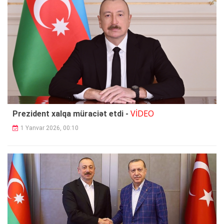
VİDEO
Prezident xalqa müraciət etdi -
1 Yanvar 2026, 00:10