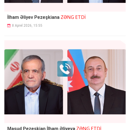
ZƏNG ETDİ
İlham Əliyev Pezeşkiana
8 Aprel 2026, 15:55
ZƏNG ETDİ
Məsud Pezeşkian İlham Əliyevə