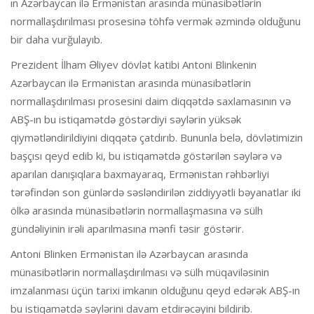
ın Azərbaycan ilə Ermənistan arasında münasibətlərin
normallaşdırılması prosesinə töhfə vermək əzmində olduğunu
bir daha vurğulayıb.
Prezident İlham Əliyev dövlət katibi Antoni Blinkenin
Azərbaycan ilə Ermənistan arasında münasibətlərin
normallaşdırılması prosesini daim diqqətdə saxlamasının və
ABŞ-ın bu istiqamətdə göstərdiyi səylərin yüksək
qiymətləndirildiyini diqqətə çatdırıb. Bununla belə, dövlətimizin
başçısı qeyd edib ki, bu istiqamətdə göstərilən səylərə və
aparılan danışıqlara baxmayaraq, Ermənistan rəhbərliyi
tərəfindən son günlərdə səsləndirilən ziddiyyətli bəyanatlar iki
ölkə arasında münasibətlərin normallaşmasına və sülh
gündəliyinin irəli aparılmasına mənfi təsir göstərir.
Antoni Blinken Ermənistan ilə Azərbaycan arasında
münasibətlərin normallaşdırılması və sülh müqaviləsinin
imzalanması üçün tarixi imkanın olduğunu qeyd edərək ABŞ-ın
bu istiqamətdə səylərini davam etdirəcəyini bildirib.