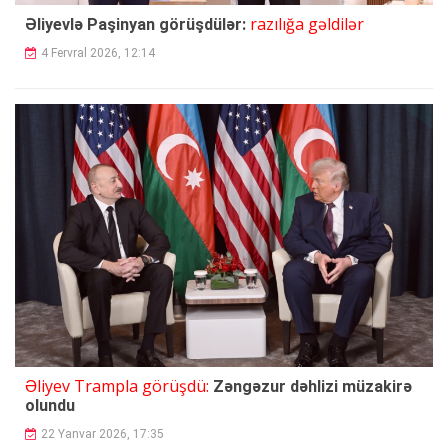
razılığa gəldilər
Əliyevlə Paşinyan görüşdülər:
4 Fervral 2026, 12:14
Əliyev Trampla görüşdü:
Zəngəzur dəhlizi müzakirə
olundu
22 Yanvar 2026, 17:35