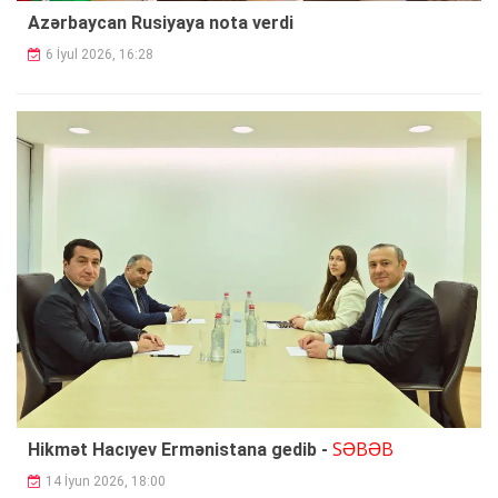
Azərbaycan Rusiyaya nota verdi
6 İyul 2026, 16:28
SƏBƏB
Hikmət Hacıyev Ermənistana gedib -
14 İyun 2026, 18:00