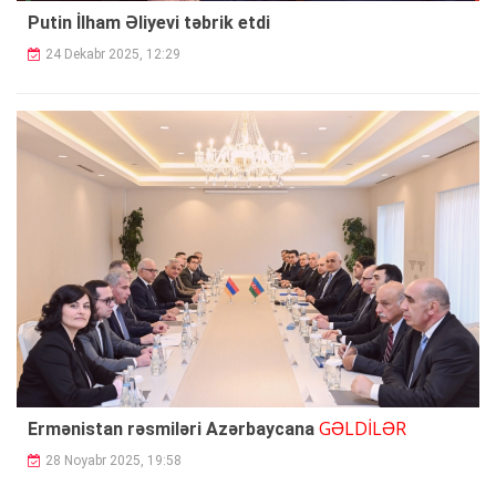
Putin İlham Əliyevi təbrik etdi
24 Dekabr 2025, 12:29
GƏLDİLƏR
Ermənistan rəsmiləri Azərbaycana
28 Noyabr 2025, 19:58