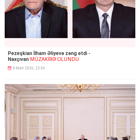
Pezeşkian İlham Əliyevə zəng etdi -
MÜZAKİRƏ OLUNDU
Naxçıvan
8 Mart 2026, 23:50