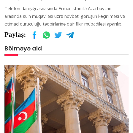
Telefon danışığı əsnasında Ermənistan ilə Azərbaycan
arasında sülh müqaviləsi üzrə növbəti görüşün keçirilməsi və
etimad quruculuğu tədbirlərinə dair fikir mübadiləsi aparılıb.
Paylaş:
Bölməyə aid