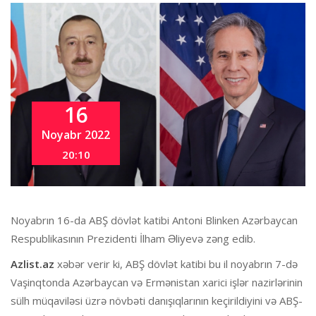
16
Noyabr 2022
20:10
Noyabrın 16-da ABŞ dövlət katibi Antoni Blinken Azərbaycan
Respublikasının Prezidenti İlham Əliyevə zəng edib.
Azlist.az
xəbər verir ki, ABŞ dövlət katibi bu il noyabrın 7-də
Vaşinqtonda Azərbaycan və Ermənistan xarici işlər nazirlərinin
sülh müqaviləsi üzrə növbəti danışıqlarının keçirildiyini və ABŞ-