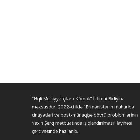
"Əqli Mülkiyyətçilərə Kömək" İctimai Birliyinə
məxsusdur. 2022-ci ildə "Ermənistanın müharibə
cinayətləri və post-münaqişə dövrü problemlərinin
Yaxın Şərq mətbuatında işıqlandırılması" layihəsi
çərçivəsində hazılanıb.