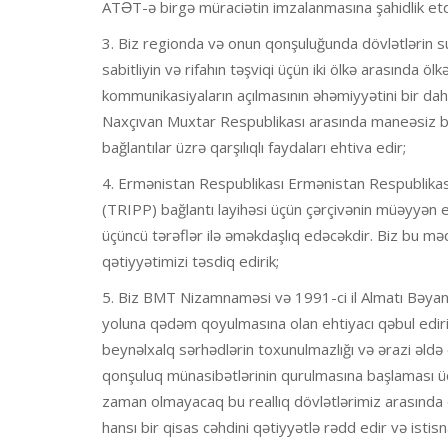
ATƏT-ə birgə müraciətin imzalanmasına şahidlik etdik
3. Biz regionda və onun qonşuluğunda dövlətlərin su
sabitliyin və rifahın təşviqi üçün iki ölkə arasında öl
kommunikasiyaların açılmasının əhəmiyyətini bir da
Naxçıvan Muxtar Respublikası arasında maneəsiz ba
bağlantılar üzrə qarşılıqlı faydaları ehtiva edir;
4. Ermənistan Respublikası Ermənistan Respublikas
(TRIPP) bağlantı layihəsi üçün çərçivənin müəyyən e
üçüncü tərəflər ilə əməkdaşlıq edəcəkdir. Biz bu 
qətiyyətimizi təsdiq edirik;
5. Biz BMT Nizamnaməsi və 1991-ci il Almatı Bəyan
yoluna qədəm qoyulmasına olan ehtiyacı qəbul ediri
beynəlxalq sərhədlərin toxunulmazlığı və ərazi əldə
qonşuluq münasibətlərinin qurulmasına başlaması üç
zaman olmayacaq bu reallıq dövlətlərimiz arasında d
hansı bir qisas cəhdini qətiyyətlə rədd edir və istisn