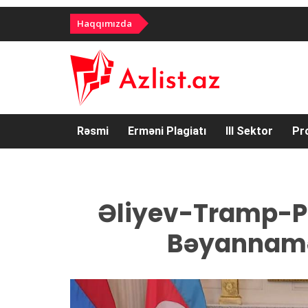
Haqqımızda
Rəsmi
Erməni Plagiatı
III Sektor
Pr
Əliyev-Tramp-P
Bəyannamə