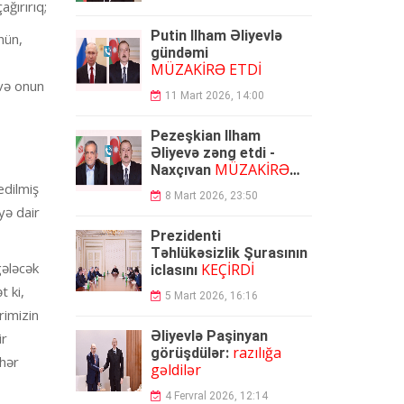
ğırırıq;
Putin İlham Əliyevlə
hün,
gündəmi
MÜZAKİRƏ ETDİ
 və onun
11 Mart 2026, 14:00
Pezeşkian İlham
Əliyevə zəng etdi -
MÜZAKİRƏ
Naxçıvan
OLUNDU
edilmiş
8 Mart 2026, 23:50
yə dair
Prezidenti
Təhlükəsizlik Şurasının
gələcək
KEÇİRDİ
iclasını
 ki,
5 Mart 2026, 16:16
rimizin
Əliyevlə Paşinyan
ir
razılığa
görüşdülər:
 hər
gəldilər
4 Fervral 2026, 12:14