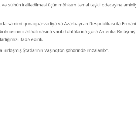
 və sülhün irəlilədilməsi üçün möhkəm təməl təşkil edəcəyinə əminli
əsində səmimi qonaqpərvərliyə və Azərbaycan Respublikası ilə Ermən
dırılmasının irəlilədilməsinə vacib töhfələrinə görə Amerika Birləşmiş
lığımızı ifadə edirik.
Birləşmiş Ştatlarının Vaşinqton şəhərində imzalanıb".