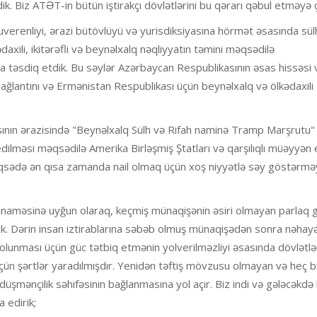
. Biz ATƏT-in bütün iştirakçı dövlətlərini bu qərarı qəbul etməyə ça
verenliyi, ərazi bütövlüyü və yurisdiksiyasına hörmət əsasında sül
kədaxili, ikitərəfli və beynəlxalq nəqliyyatın təmini məqsədilə
ha təsdiq etdik. Bu səylər Azərbaycan Respublikasının əsas hissəsi
ğlantını və Ermənistan Respublikası üçün beynəlxalq və ölkədaxili
ının ərazisində "Beynəlxalq Sülh və Rifah naminə Tramp Marşrutu"
dilməsi məqsədilə Amerika Birləşmiş Ştatları və qarşılıqlı müəyyən 
məqsədə ən qısa zamanda nail olmaq üçün xoş niyyətlə səy göstərmə
naməsinə uyğun olaraq, keçmiş münaqişənin əsiri olmayan parlaq 
k. Dərin insan iztirablarına səbəb olmuş münaqişədən sonra nəhayət
 olunması üçün güc tətbiq etmənin yolverilməzliyi əsasında dövlətlə
ün şərtlər yaradılmışdır. Yenidən təftiş mövzusu olmayan və heç b
üşmənçilik səhifəsinin bağlanmasına yol açır. Biz indi və gələcəkdə
a edirik;