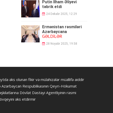
Putin İlham Əliyevi
təbrik etdi
24 Dekabr 2025, 12:29
Ermənistan rəsmiləri
Azərbaycana
GƏLDİLƏR
28 Noyabr 2025, 19:58
ytda əks olunan fikir və mülahizələr müəllifə aiddir
ə Azərbaycan Respublikasının Qeyri-Hökumət
şkilatlarına Dövlət Dəstəyi Agentliyinin rəsmi
övqeyini əks etdirmir