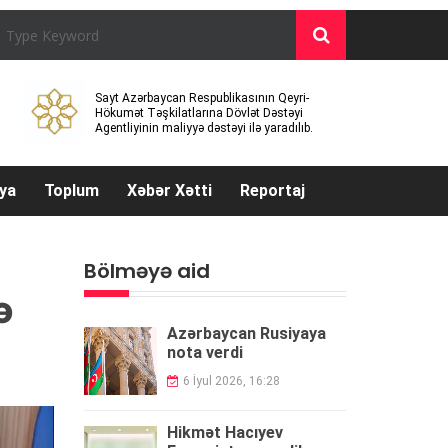
Sayt Azərbaycan Respublikasının Qeyri-
Hökumət Təşkilatlarına Dövlət Dəstəyi
Agentliyinin maliyyə dəstəyi ilə yaradılıb.
ya
Toplum
Xəbər Xətti
Reportaj
Bölməyə aid
ə
Azərbaycan Rusiyaya
nota verdi
6 İyul 2026, 16:28
Hikmət Hacıyev