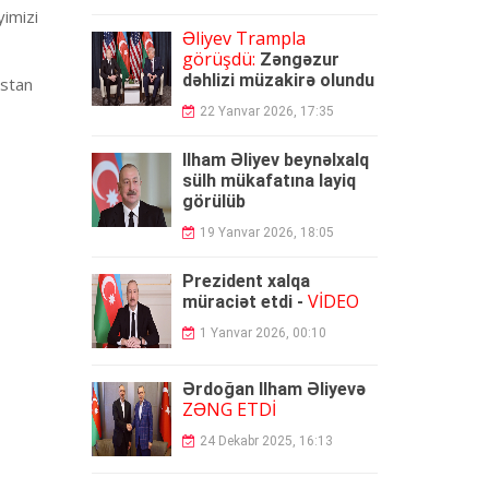
yimizi
Əliyev Trampla
görüşdü:
Zəngəzur
dəhlizi müzakirə olundu
istan
22 Yanvar 2026, 17:35
İlham Əliyev beynəlxalq
sülh mükafatına layiq
görülüb
19 Yanvar 2026, 18:05
Prezident xalqa
VİDEO
müraciət etdi -
1 Yanvar 2026, 00:10
Ərdoğan İlham Əliyevə
ZƏNG ETDİ
24 Dekabr 2025, 16:13