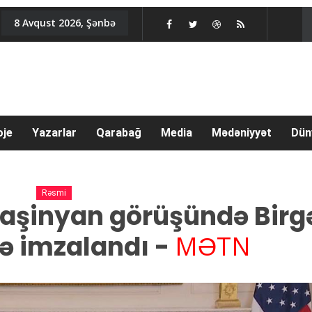
8 Avqust 2026, Şənbə
oje
Yazarlar
Qarabağ
Media
Mədəniyyət
Dün
Rəsmi
aşinyan görüşündə Birg
 imzalandı -
MƏTN