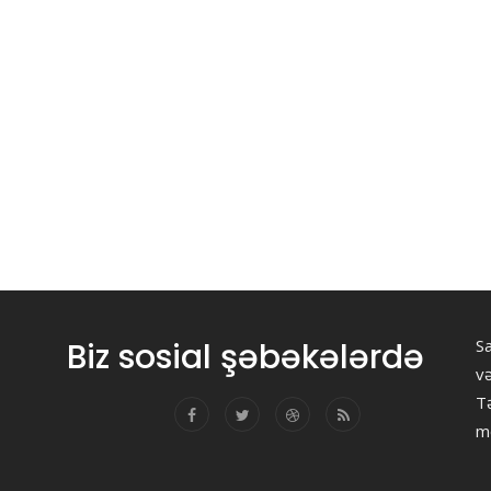
Biz sosial şəbəkələrdə
Sa
v
Tə
m