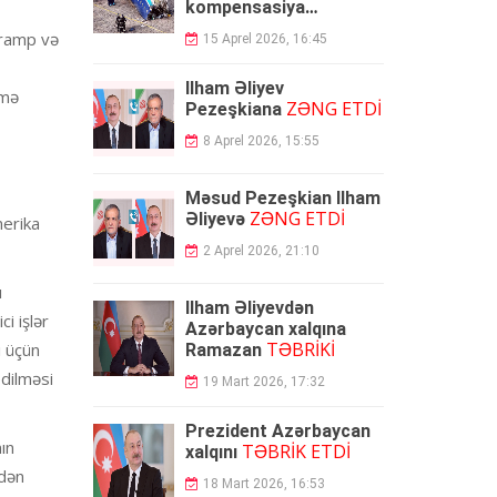
kompensasiya
ödəyəcək
Tramp və
15 Aprel 2026, 16:45
İlham Əliyev
amə
ZƏNG ETDİ
Pezeşkiana
8 Aprel 2026, 15:55
Məsud Pezeşkian İlham
ZƏNG ETDİ
Əliyevə
merika
2 Aprel 2026, 21:10
ı
İlham Əliyevdən
i işlər
Azərbaycan xalqına
TƏBRİKİ
ı üçün
Ramazan
edilməsi
19 Mart 2026, 17:32
Prezident Azərbaycan
ın
TƏBRİK ETDİ
xalqını
ndən
18 Mart 2026, 16:53