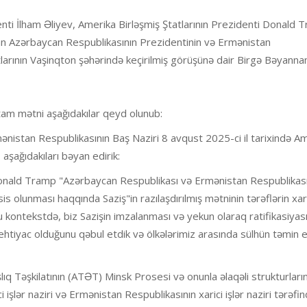
ti İlham Əliyev, Amerika Birləşmiş Ştatlarının Prezidenti Donald 
yan Azərbaycan Respublikasının Prezidentinin və Ermənistan
tlarının Vaşinqton şəhərində keçirilmiş görüşünə dair Birgə Bəyann
tam mətni aşağıdakılar qeyd olunub:
ənistan Respublikasının Baş Naziri 8 avqust 2025-ci il tarixində A
aşağıdakıları bəyan edirik:
i Donald Tramp "Azərbaycan Respublikası və Ermənistan Respublikas
s olunması haqqında Saziş"in razılaşdırılmış mətninin tərəflərin xaric
Bu kontekstdə, biz Sazişin imzalanması və yekun olaraq ratifikasiyas
ehtiyac olduğunu qəbul etdik və ölkələrimiz arasında sülhün təmin 
ıq Təşkilatının (ATƏT) Minsk Prosesi və onunla əlaqəli strukturların
şlər naziri və Ermənistan Respublikasının xarici işlər naziri tərəfi