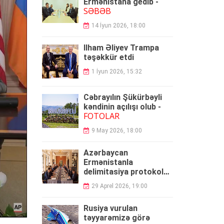
Ermənistana gedib -
SƏBƏB
14 İyun 2026, 18:00
İlham Əliyev Trampa
təşəkkür etdi
1 İyun 2026, 15:32
Cəbrayılın Şükürbəyli
kəndinin açılışı olub -
FOTOLAR
9 May 2026, 18:00
Azərbaycan
Ermənistanla
delimitasiya protokolu
umzaladı
29 Aprel 2026, 19:00
Rusiya vurulan
təyyarəmizə görə