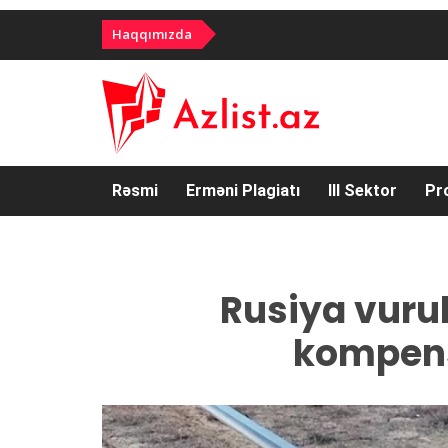
Haqqımızda
Rəsmi
Erməni Plagiatı
III Sektor
Pr
Rusiya vuru
kompen