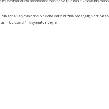
 münasibətlərinin möhkəmlənməsinə və iki ölkənin xalqlarının məna
 ailələrinə və yaxınlarına bir daha dərin hüznlə başsağlığı verir və f
cısını bölüşürük",-bəyanatda deyilir.