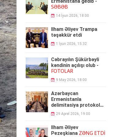
Ermənistana gedib -
SƏBƏB
14 İyun 2026, 18:00
İlham Əliyev Trampa
təşəkkür etdi
1 İyun 2026, 15:32
Cəbrayılın Şükürbəyli
kəndinin açılışı olub -
FOTOLAR
9 May 2026, 18:00
Azərbaycan
Ermənistanla
delimitasiya protokolu
umzaladı
29 Aprel 2026, 19:00
İlham Əliyev
ZƏNG ETDİ
Pezeşkiana