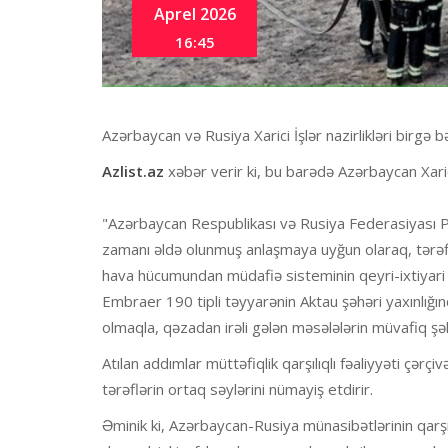
Aprel 2026
16:45
Azərbaycan və Rusiya Xarici İşlər nazirlikləri birgə 
Azlist.az
xəbər verir ki, bu barədə Azərbaycan Xarici
"Azərbaycan Respublikası və Rusiya Federasiyası Pr
zamanı əldə olunmuş anlaşmaya uyğun olaraq, tərəf
hava hücumundan müdafiə sisteminin qeyri-ixtiyari 
Embraer 190 tipli təyyarənin Aktau şəhəri yaxınlığ
olmaqla, qəzadan irəli gələn məsələlərin müvafiq şəkil
Atılan addımlar müttəfiqlik qarşılıqlı fəaliyyəti çərç
tərəflərin ortaq səylərini nümayiş etdirir.
Əminik ki, Azərbaycan-Rusiya münasibətlərinin qarşı