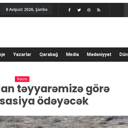
8 Avqust 2026, Şənbə
oje
Yazarlar
Qarabağ
Media
Mədəniyyət
Dün
Rəsmi
lan təyyarəmizə görə
sasiya ödəyəcək