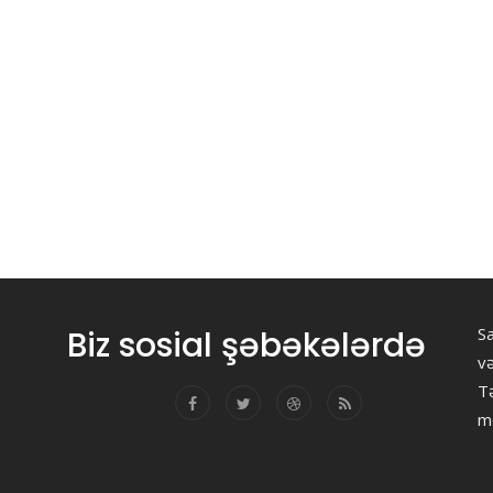
Biz sosial şəbəkələrdə
Sa
v
Tə
m