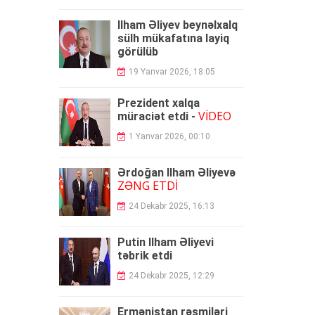
İlham Əliyev beynəlxalq
sülh mükafatına layiq
görülüb
19 Yanvar 2026, 18:05
Prezident xalqa
VİDEO
müraciət etdi -
1 Yanvar 2026, 00:10
Ərdoğan İlham Əliyevə
ZƏNG ETDİ
24 Dekabr 2025, 16:13
Putin İlham Əliyevi
təbrik etdi
24 Dekabr 2025, 12:29
Ermənistan rəsmiləri