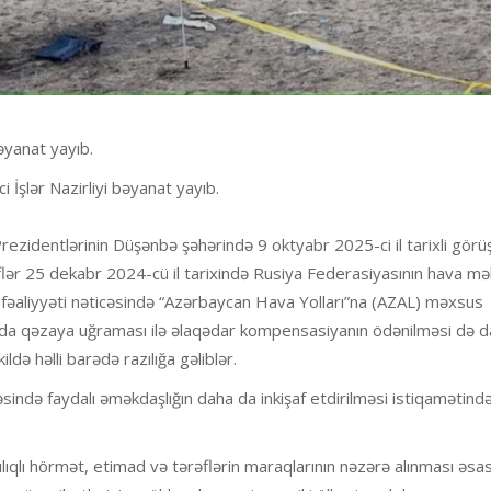
bəyanat yayıb.
 İşlər Nazirliyi bəyanat yayıb.
ezidentlərinin Düşənbə şəhərində 9 oktyabr 2025-ci il tarixli görü
lər 25 dekabr 2024-cü il tarixində Rusiya Federasiyasının hava m
fəaliyyəti nəticəsində “Azərbaycan Hava Yolları”na (AZAL) məxsus
ında qəzaya uğraması ilə əlaqədar kompensasiyanın ödənilməsi də da
də həlli barədə razılığa gəliblər.
ivəsində faydalı əməkdaşlığın daha da inkişaf etdirilməsi istiqamətind
lıqlı hörmət, etimad və tərəflərin maraqlarının nəzərə alınması əsa