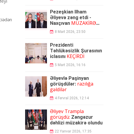
feyi
Pezeşkian İlham
Əliyevə zəng etdi -
aciədən
MÜZAKİRƏ
Naxçıvan
OLUNDU
8 Mart 2026, 23:50
Prezidenti
Təhlükəsizlik Şurasının
KEÇİRDİ
iclasını
5 Mart 2026, 16:16
Əliyevlə Paşinyan
razılığa
görüşdülər:
gəldilər
4 Fervral 2026, 12:14
Əliyev Trampla
görüşdü:
Zəngəzur
dəhlizi müzakirə olundu
22 Yanvar 2026, 17:35