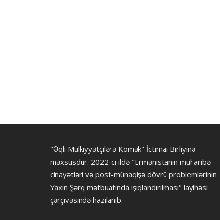
"Əqli Mülkiyyətçilərə Kömək" İctimai Birliyinə
məxsusdur. 2022-ci ildə "Ermənistanın müharibə
cinayətləri və post-münaqişə dövrü problemlərinin
Yaxın Şərq mətbuatında işıqlandırılması" layihəsi
çərçivəsində hazılanıb.