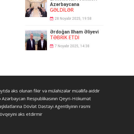
Azərbaycana
GƏLDİLƏR
28 Noyabr 2025, 19:58
Ərdoğan İlham Əliyevi
TƏBRİK ETDİ
7 Noyabr 2025, 14:38
ytda əks olunan fikir və mülahizələr müəllifə aiddir
ə Azərbaycan Respublikasının Qeyri-Hökumət
şkilatlarına Dövlət Dəstəyi Agentliyinin rəsmi
övqeyini əks etdirmir