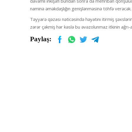
davamlı inkişafı bundan sonra da mehriban qonşuluq
naminə əməkdaşlığın genişlənməsinə töhfə verəcək.
Təyyarə qəzası nəticəsində həyatını itirmiş şəxslərin
zərər çəkmiş hər kəslə bu əvəzolunmaz itkinin ağrı-a
Paylaş: