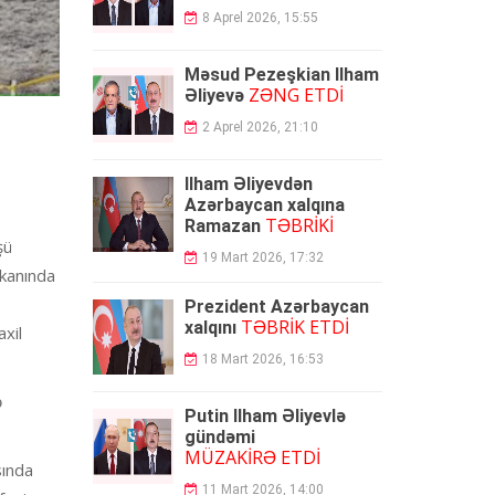
8 Aprel 2026, 15:55
Məsud Pezeşkian İlham
ZƏNG ETDİ
Əliyevə
2 Aprel 2026, 21:10
İlham Əliyevdən
Azərbaycan xalqına
TƏBRİKİ
Ramazan
şü
19 Mart 2026, 17:32
əkanında
Prezident Azərbaycan
TƏBRİK ETDİ
xalqını
xil
18 Mart 2026, 16:53
ə
Putin İlham Əliyevlə
gündəmi
MÜZAKİRƏ ETDİ
sında
11 Mart 2026, 14:00