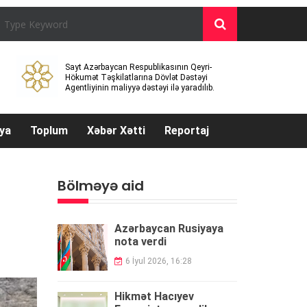
Sayt Azərbaycan Respublikasının Qeyri-
Hökumət Təşkilatlarına Dövlət Dəstəyi
Agentliyinin maliyyə dəstəyi ilə yaradılıb.
ya
Toplum
Xəbər Xətti
Reportaj
Bölməyə aid
Azərbaycan Rusiyaya
nota verdi
6 İyul 2026, 16:28
Hikmət Hacıyev