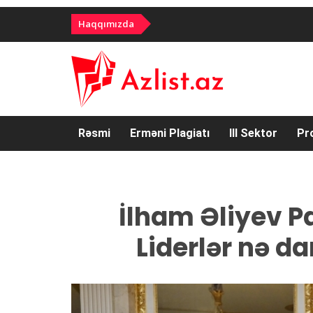
Haqqımızda
Rəsmi
Erməni Plagiatı
III Sektor
Pr
İlham Əliyev P
Liderlər nə dan