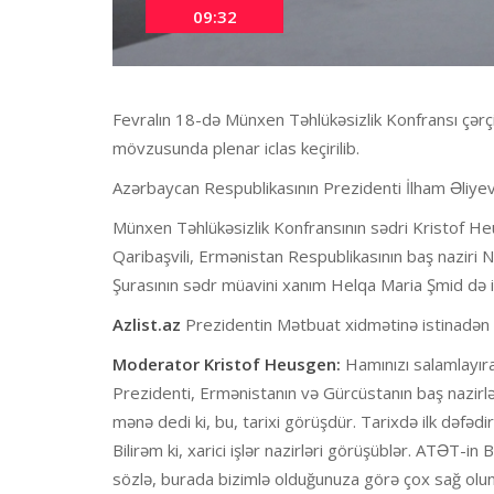
09:32
Fevralın 18-də Münxen Təhlükəsizlik Konfransı çərç
mövzusunda plenar iclas keçirilib.
Azərbaycan Respublikasının Prezidenti İlham Əliyev 
Münxen Təhlükəsizlik Konfransının sədri Kristof Heu
Qaribaşvili, Ermənistan Respublikasının baş naziri 
Şurasının sədr müavini xanım Helqa Maria Şmid də iş
Azlist.az
Prezidentin Mətbuat xidmətinə istinadən ic
Moderator Kristof Heusgen:
Hamınızı salamlayı
Prezidenti, Ermənistanın və Gürcüstanın baş nazirlə
mənə dedi ki, bu, tarixi görüşdür. Tarixdə ilk dəfədir 
Bilirəm ki, xarici işlər nazirləri görüşüblər. ATƏT-in 
sözlə, burada bizimlə olduğunuza görə çox sağ olu