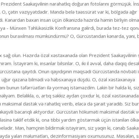
an Prezident Saakaşvilinin narahatlıq doğuran fotolarını görmüşük. İns
. O, çətin vəziyyətdədir. Məndə belə təəssürat var ki, bölgədə ağır
tdi. Kənardan baxan insan üçün ölkənizdə hazırda həmin birliyin olma
raya - Münxen Təhlükəsizlik Konfransına gəlirdi, burada tez-tez qo
ə onun buraxılması mümkündürmü? O, Gürcüstandan kənarda, yəni, 
ox sağ olun. Hazırda özəl xəstəxanada olan Prezident Saakaşvilinin 
m. İstəyirəm ki, insanlar bilsinlər. O, iki il əvvəl, daha dəqiq desək,
ürcüstana qayıtdı. Onun qayıdışının məqsədi Gürcüstanda növbəti i
O, uğur qazana bilmədi və həbsxanaya düşdü. O, özəl xəstəxanaya
yanı bunun təfərrüatları ilə yormaq istəməzdim. Lakin bir halda ki, si
iyəm. Beləliklə, o, artıq səkkiz aydan çoxdur ki, özəl xəstəxanadad
maksimal dəstək və rahatlıq verib, eləcə də şərait yaradıb. Siz bu
aakaşvili bacarıqlı aktyordur. Gürcüstan hökuməti maksimal dəstək 
əsinə təklif etdik ki, ona tibbi yardım göstərmək üçün istənilən ölkə
elədir. Mən, həmçinin bildirmək istəyirəm, siz yəqin ki, cənab Saakaş
ox sayda yalan məlumatları, dezinformasiyanı oxumusunuz. Məsələn, si