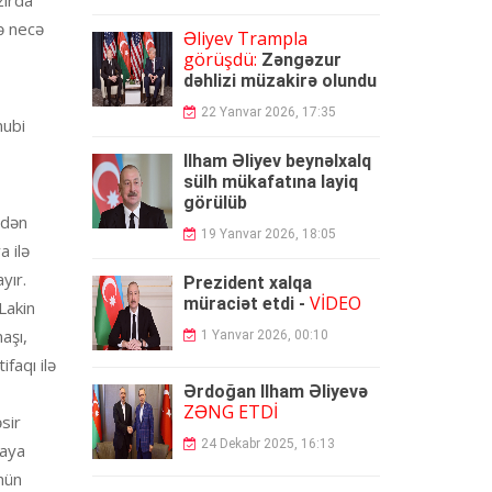
ə necə
Əliyev Trampla
görüşdü:
Zəngəzur
dəhlizi müzakirə olundu
22 Yanvar 2026, 17:35
nubi
İlham Əliyev beynəlxalq
sülh mükafatına layiq
görülüb
ndən
19 Yanvar 2026, 18:05
a ilə
yır.
Prezident xalqa
VİDEO
müraciət etdi -
Lakin
aşı,
1 Yanvar 2026, 00:10
faqı ilə
Ərdoğan İlham Əliyevə
ZƏNG ETDİ
sir
24 Dekabr 2025, 16:13
naya
hün