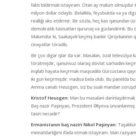
faktı bildirmək istəyirəm. Ötən ay məlum olmuşdur 
milyon dollar ödəyib. Beləliklə, feysbukda və ya dig
reallığı əks etdirmir. Bir sözlə, heç kəs qanundan 
demokratik təsisatları qururuq və gücləndiririk. Bu
Məlumdur ki, Saakaşvili keçmiş bankir Qirqvlianinin
cinayətlər törədib.
Bir çox digər işlər də var. Məsələn, özəl televiziya k
törətmişdir, qanunsuz olaraq dövlət sərhədini keç
inqilab həyata keçirmək məqsədilə Gürcüstana qayı
iki gün keçirmişdir. Hadisə belə olub. Bu paneldə b
Amma cənab Heusgen, siz bu sualı məndən soruşd
Kristof Heusgen:
Mən bu məsələni dərinləşdirmək 
Baş nazir Paşinyan, Prezident Əliyevə ünvanlanmış 
təsiri necədir?
Ermənistanın baş naziri Nikol Paşinyan:
Təşəkkür 
minnətdarlığımı ifadə etmək istəyirəm. Mən razıyam, o