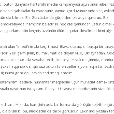
ki, bütün dünyada hərtərəfli media kampaniyası üçün onun ailəsi rə
ər sosial şəbəkələrdə eşitdiyiniz, yaxud gördüyünüz videolar, əslind
üstün ola bilməz. Biz Gürcüstanda güclü demokratiya qururuq. Biz
 demokratiyada, həmçinin belədir ki, heç kəs qanundan üstün olmalı d
 qətli, parlamentin keçmiş üzvünün ölümə qədər döyülməsi kimi ağır
analı olan “İmedi”nin ələ keçirilməsi. Əlavə olaraq, o, başqa bir cinay
mişdir. Yeri gəlmişkən, bu məlumatı da deyim ki, o, Ukraynadan, O
tmaq üçün bərə ilə səyahət edib, konteyner yük maşınında, dondu
u şəxs haqqında danışıb sizi bütün təfərrüatlarla yormaq istəməzdi
uğunuza görə onu cavablandırmaq istədim.
istəmirəm, sadəcə, humanitar məqsədlər üçün müraciət etmək istə
suala qayıtmaq istəyirəm. Rusiya-Ukrayna müharibəsinin sizin ölkə
edirəm. Mən də, həmçinin belə bir formatda görüşün təşkilinə görə
la bilsin ki, bu, həqiqətən də tarixi görüşdür. Lakin indi yazılan tar