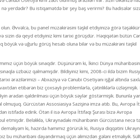
ı nə yerdədir? Bu istiqamətdə bir şey baş verirmi? Bu hadisələr siz
olun. Əvvəlcə, bu panel müzakirəsini təşkil etdiyinizə görə təşəkkür
 sizin də qeyd etdiyiniz kimi tarixi görüşdür. Həqiqətən bütün Cə
ıq böyük və uğurlu görüş hesab oluna bilər və bu müzakirəni təşkil
amımız üçün böyük sınaqdır. Düşünürəm ki, İkinci Dünya müharibəsi
aqla üzbəüz qalmamışdır. Bildiyiniz kimi, 2008-ci ildə bizim Rusiy
xi ərazilərimizi – Abxaziya və Cənubi Osetiyanı işğal altında saxla
axtdan etibarən biz çoxsaylı problemlərlə, çətinliklərlə üzləşmişik. 
liyin aradan qaldırılması üçün böyük səylər göstərmişik. Bununla yan
l olmuşuq. Gürcüstan Assosiasiya Sazişinə imza atıb. Bu, Avropa İtti
dən istifadə edirik. Ötən il isə Avropa İttifaqı Şurası bizə Avropa
əbul etmişdir. Beləliklə, Ukraynadakı müharibənin Gürcüstana necə tə
q deməliyəm ki, hazırda hamımız görürük ki, Rusiya diqqətini Ukray
biz bu müharibəni dayandırmaq üçün əlimizdən gələni etməliyik. Sül