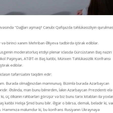
ivəsində "Dağları aşmaq? Cənubi Qafqazda təhlükəsizliyin qurulmas
və birinci xanım Mehriban Əliyeva tədbirdə iştirak ediblər.
sgenin moderatorluq etdiyi plenar iclasda Gürcüstanın Baş naziri İ
Nikol Paşinyan, ATƏT-in Baş katibi, Münxen Təhlükəsizlik Konfransı
tirak ediblər.
lasın təfərrüatını təqdim edir:
ram. Burada olmağınızdan məmnunuq. Bizimlə burada Azərbaycan
ridir. Əslində, mən bunu bilmirdim, lakin Azərbaycan Prezidenti elə 
ki, üç ölkənin rəhbərləri görüşür və biz bunu tarix kitabları ilə yoxla
Baş katibi Helqa Şmid bunu bilir. Əgər o bilirsə, deməli, belədir ki, var
n. Hamımıza məlumdur ki, bu konfrans Rusiyanın Ukraynaya