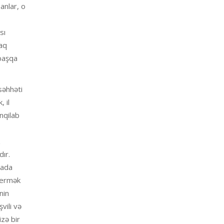
anlar, o
sı
naq
başqa
səhhəti
 il
nqilab
z
ır.
rada
vermək
nin
vili və
zə bir