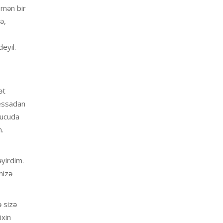
smən bir
ə,
eyil.
ət
dessadan
rucuda
m.
yirdim.
nizə
 sizə
ixin