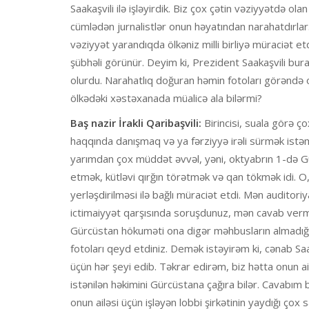
Saakaşvili ilə işləyirdik. Biz çox çətin vəziyyətdə ol
cümlədən jurnalistlər onun həyatından narahatdırlar
vəziyyət yarandıqda ölkəniz milli birliyə müraciət e
şübhəli görünür. Deyim ki, Prezident Saakaşvili bu
olurdu. Narahatlıq doğuran həmin fotoları görənd
ölkədəki xəstəxanada müalicə ala bilərmi?
Baş nazir İrakli Qaribaşvili:
Birincisi, suala görə ç
haqqında danışmaq və ya fərziyyə irəli sürmək istəmirə
yarımdan çox müddət əvvəl, yəni, oktyabrın 1-də G
etmək, kütləvi qırğın törətmək və qan tökmək idi. 
yerləşdirilməsi ilə bağlı müraciət etdi. Mən auditori
ictimaiyyət qarşısında soruşdunuz, mən cavab verməl
Gürcüstan hökuməti ona digər məhbusların almadığı 
fotoları qeyd etdiniz. Demək istəyirəm ki, cənab S
üçün hər şeyi edib. Təkrar edirəm, biz hətta onun ail
istənilən həkimini Gürcüstana çağıra bilər. Cavabım b
onun ailəsi üçün işləyən lobbi şirkətinin yaydığı ç