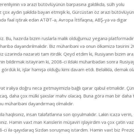
renliyinin və ərazi bütövlüyünün bərpasına gəldikdə, sülh yolu
iz çox aydın şəkildə bəyan etmişik ki, Gürcüstan öz ərazi bütövlüyü
ində fəal iştirak edən ATƏT-ə, Avropa İttifaqına, ABŞ-yə və digər
iz. Bu, hazırda bizim ruslarla malik olduğumuz yeganə platformadır
ribə dayandırılmalıdır. Biz müharibəni və onun ölkəmizə təsirini 2
miz üzərində nəzarəti tam itirdik. Qeyd etdim ki, Rusiyanın bizim əra
in bildirmək istəyirəm ki, 2008-ci ildəki müharibədən sonra Rusiya
 gördük ki, işlər həmişə olduğu kimi davam etdi. Beləliklə, demək ola
t irəliyə doğru necə getməyimizlə bağlı qərar qəbul etməlidir. Çün
caq, daha çox mülki şəxslər məhv olacaq. Buna görə mən bir daha 
u müharibəni dayandırmaq olmalıdır.
ə haqlısınız, insan tələfatlarına son qoyulmalıdır. Lakin icazə verin,
ladınız. Həmin vaxt mən Kanslerin müşaviri işləyirdim və çox çətin vəz
-ci ilə qayıdaraq Sizdən soruşmaq istərdim. Həmin vaxt biz Prezi