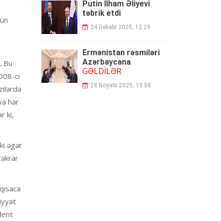
Putin İlham Əliyevi
təbrik etdi
nün
24 Dekabr 2025, 12:29
Ermənistan rəsmiləri
Azərbaycana
. Bu
GƏLDİLƏR
008-ci
28 Noyabr 2025, 19:58
zilərdə
ya hər
r ki,
ki əgər
təkrar
 qısaca
iyyət
dent