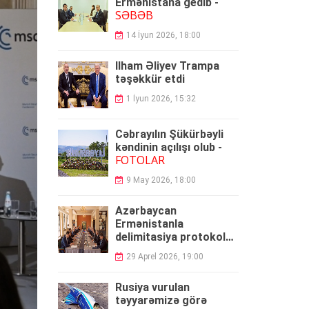
Ermənistana gedib -
SƏBƏB
14 İyun 2026, 18:00
İlham Əliyev Trampa
təşəkkür etdi
1 İyun 2026, 15:32
Cəbrayılın Şükürbəyli
kəndinin açılışı olub -
FOTOLAR
9 May 2026, 18:00
Azərbaycan
Ermənistanla
delimitasiya protokolu
umzaladı
29 Aprel 2026, 19:00
Rusiya vurulan
təyyarəmizə görə