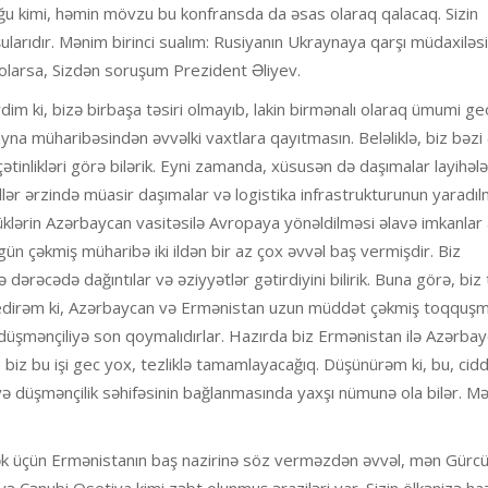
duğu kimi, həmin mövzu bu konfransda da əsas olaraq qalacaq. Sizin
nşularıdır. Mənim birinci sualım: Rusiyanın Ukraynaya qarşı müdaxiləsi
 olarsa, Sizdən soruşum Prezident Əliyev.
im ki, bizə birbaşa təsiri olmayıb, lakin birmənalı olaraq ümumi ge
yna müharibəsindən əvvəlki vaxtlara qayıtmasın. Beləliklə, biz bəzi
tinlikləri görə bilərik. Eyni zamanda, xüsusən də daşımalar layihələ
llər ərzində müasir daşımalar və logistika infrastrukturunun yaradı
üklərin Azərbaycan vasitəsilə Avropaya yönəldilməsi əlavə imkanlar a
gün çəkmiş müharibə iki ildən bir az çox əvvəl baş vermişdir. Biz
dərəcədə dağıntılar və əziyyətlər gətirdiyini bilirik. Buna görə, biz t
b edirəm ki, Azərbaycan və Ermənistan uzun müddət çəkmiş toqquş
 düşmənçiliyə son qoymalıdırlar. Hazırda biz Ermənistan ilə Azərba
i, biz bu işi gec yox, tezliklə tamamlayacağıq. Düşünürəm ki, bu, ciddi
si və düşmənçilik səhifəsinin bağlanmasında yaxşı nümunə ola bilər. M
k üçün Ermənistanın baş nazirinə söz verməzdən əvvəl, mən Gürc
 Cənubi Osetiya kimi zəbt olunmuş əraziləri var. Sizin ölkənizə ha