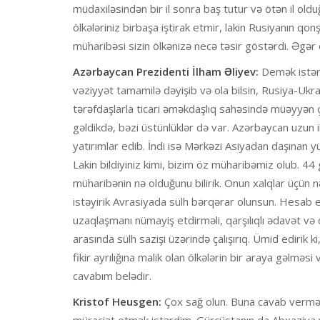
müdaxiləsindən bir il sonra baş tutur və ötən il ol
ölkələriniz birbaşa iştirak etmir, lakin Rusiyanın qo
müharibəsi sizin ölkənizə necə təsir göstərdi. Əgər
Azərbaycan Prezidenti İlham Əliyev:
Demək istərd
vəziyyət tamamilə dəyişib və ola bilsin, Rusiya-Ukra
tərəfdaşlarla ticari əməkdaşlıq sahəsində müəyyən çə
gəldikdə, bəzi üstünlüklər də var. Azərbaycan uzun i
yatırımlar edib. İndi isə Mərkəzi Asiyadan daşınan y
Lakin bildiyiniz kimi, bizim öz müharibəmiz olub. 44 
müharibənin nə olduğunu bilirik. Onun xalqlar üçün nə 
istəyirik Avrasiyada sülh bərqərar olunsun. Hesa
uzaqlaşmanı nümayiş etdirməli, qarşılıqlı ədavət və
arasında sülh sazişi üzərində çalışırıq. Ümid edirik k
fikir ayrılığına malik olan ölkələrin bir araya gəlmə
cavabım belədir.
Kristof Heusgen:
Çox sağ olun. Buna cavab vermə
müraciət etmək istərdim. Gürcüstanın da Abxaziya və