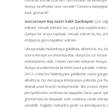
Rusiya tərəfindən təsir necədir? Cenevrə danışıqlar
təsir göstərdi?
Gürcüstanın Baş naziri İrakli Qaribaşvili:
Çox sağ 
edirəm. Hesab edirəm, bu, çox yaxşı təşəbbüsdür və
Qafqaz bir araya toplaşıb. Hesab edirəm ki, bu, art
etdiyinizə görə təşəkkür edirəm.
Ukraynadakı müharibəyə gəldikdə, əlbəttə ki, bu, h
sonra Avropa və ümumiyyətlə, dünya bu cür böyük sın
müharibəmiz olub. Həmin vaxtdan etibarən Rusiya tari
Rusiya ərazilərimizdə iki hərbi baza yaradıb. Həmin v
2012-ci ildə biz hakimiyyətə gəldikdən sonra gərgin
əlbəttə ki, biz Avropaya inteqrasiya yolunda çox fəa
əhatəli azad ticarət razılaşmasıdır. Biz vizasız rejim
perspektivinin verilməsi ilə əlaqədar tarixi qərar q
göstərməsi ilə əlaqədar sizin sualınıza cavab olara
yönəldib. Dağıdıcı müharibə gedir və deməliyəm ki, 