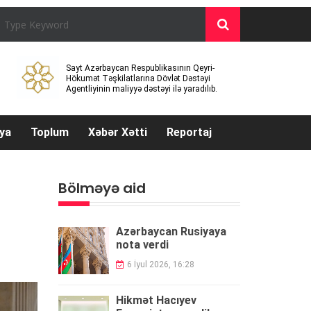
Sayt Azərbaycan Respublikasının Qeyri-
Hökumət Təşkilatlarına Dövlət Dəstəyi
Agentliyinin maliyyə dəstəyi ilə yaradılıb.
ya
Toplum
Xəbər Xətti
Reportaj
Bölməyə aid
Azərbaycan Rusiyaya
nota verdi
6 İyul 2026, 16:28
Hikmət Hacıyev