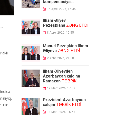
kompensasiya
ödəyəcək
15 Aprel 2026, 16:45
İlham Əliyev
ZƏNG ETDİ
Pezeşkiana
ı"
8 Aprel 2026, 15:55
Məsud Pezeşkian İlham
ZƏNG ETDİ
Əliyevə
rakli
2 Aprel 2026, 21:10
İlham Əliyevdən
Azərbaycan xalqına
TƏBRİKİ
Ramazan
19 Mart 2026, 17:32
indicə
malıyıq.
Prezident Azərbaycan
TƏBRİK ETDİ
. Bir
xalqını
18 Mart 2026, 16:53