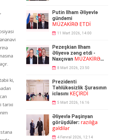
,
Putin İlham Əliyevlə
gündəmi
MÜZAKİRƏ ETDİ
osiyasi
11 Mart 2026, 14:00
 ənənəvi
Pezeşkian İlham
rinə
Əliyevə zəng etdi -
lmasına
MÜZAKİRƏ
Naxçıvan
çır.
OLUNDU
8 Mart 2026, 23:50
əbii ki,
Prezidenti
Təhlükəsizlik Şurasının
madan
KEÇİRDİ
iclasını
ycan
5 Mart 2026, 16:16
 tarixi
ənim
Əliyevlə Paşinyan
razılığa
görüşdülər:
gəldilər
üstana
4 Fervral 2026, 12:14
zırda