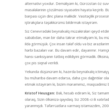
alternativi yoxdur. Deməliyəm ki, Gürcüstan öz suve
məsələlərinin çözülməsi siyasətini həyata keçirib. B
bərpası üçün dinc plana malikdir. Vasitəçilik proses
iştirakçılara təşəkkürümü bildirmək istəyirəm.
Siz Cenevrədəki beynəlxalq müzakirələri qeyd etdin
səbəbdən, mən bir daha təkrar etməliyəm ki, bu müha
ildə görmüşük. Çox insan tələf oldu və biz əraziləri
hərbi bazaları var. Bu davam edir, dayanmır. Həmçin
hansı sanksiyanın tətbiq edildiyini görmədik. Əksinə,
çox pis siqnal verildi.
Yekunda düşünürəm ki, hazırda beynəlxalq ictimaiyyə
bu müharibə davam edərsə, daha çox dağıntılar ola
etmək istəyirəm ki, bizim məramımız, məqsədimiz b
Kristof Heusgen:
Bəli, hesab edirəm ki, Siz tamamil
olaraq, Sizin ölkənizə qayıdaq. Siz 2008-ci ili xatır
yaranmışdı. Təfərrüatlara varmaq istəməzdim, 2008