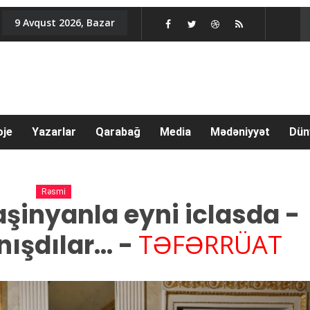
9 Avqust 2026, Bazar
oje
Yazarlar
Qarabağ
Media
Mədəniyyət
Dün
Rəsmi
aşinyanla eyni iclasda -
ışdılar... -
TƏFƏRRÜAT