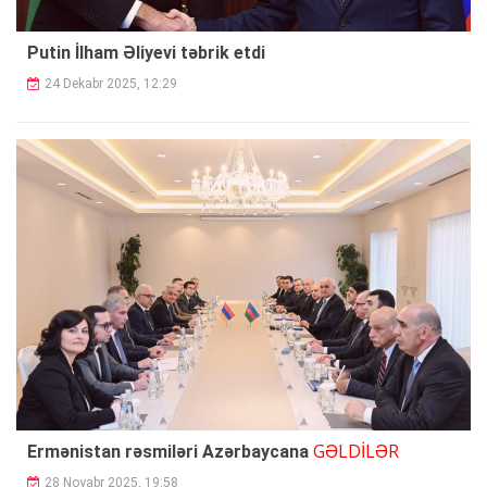
Putin İlham Əliyevi təbrik etdi
24 Dekabr 2025, 12:29
GƏLDİLƏR
Ermənistan rəsmiləri Azərbaycana
28 Noyabr 2025, 19:58