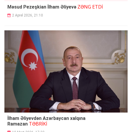
ZƏNG ETDİ
Məsud Pezeşkian İlham Əliyevə
2 Aprel 2026, 21:10
İlham Əliyevdən Azərbaycan xalqına
TƏBRİKİ
Ramazan