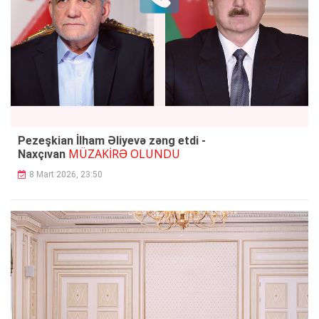
Pezeşkian İlham Əliyevə zəng etdi -
MÜZAKİRƏ OLUNDU
Naxçıvan
8 Mart 2026, 23:50