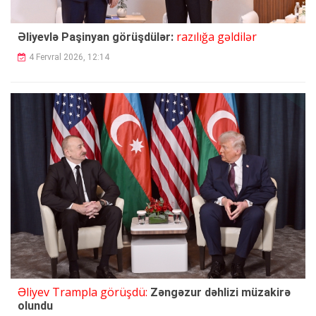
razılığa gəldilər
Əliyevlə Paşinyan görüşdülər:
4 Fervral 2026, 12:14
Əliyev Trampla görüşdü:
Zəngəzur dəhlizi müzakirə
olundu