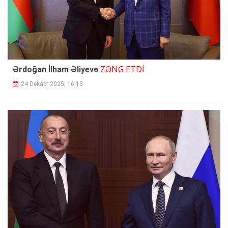
ZƏNG ETDİ
Ərdoğan İlham Əliyevə
24 Dekabr 2025, 16:13