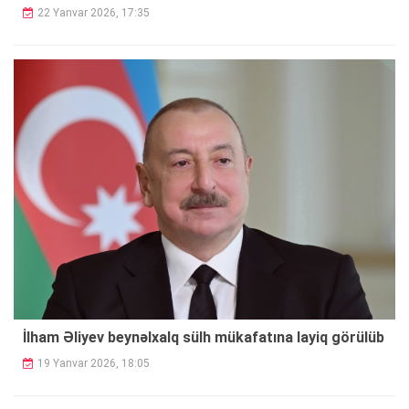
22 Yanvar 2026, 17:35
İlham Əliyev beynəlxalq sülh mükafatına layiq görülüb
19 Yanvar 2026, 18:05