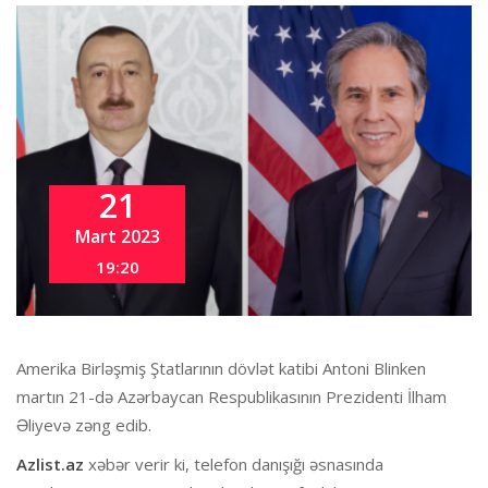
21
Mart 2023
19:20
Amerika Birləşmiş Ştatlarının dövlət katibi Antoni Blinken
martın 21-də Azərbaycan Respublikasının Prezidenti İlham
Əliyevə zəng edib.
Azlist.az
xəbər verir ki, telefon danışığı əsnasında