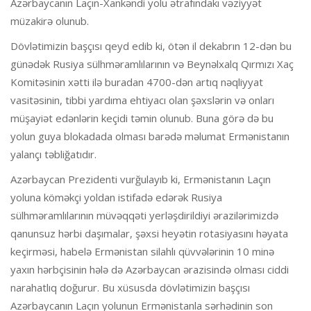
Azərbaycanın Laçın-Xankəndi yolu ətrafındakı vəziyyət
müzakirə olunub.
Dövlətimizin başçısı qeyd edib ki, ötən il dekabrın 12-dən bu
günədək Rusiya sülhməramlılarının və Beynəlxalq Qırmızı Xaç
Komitəsinin xətti ilə buradan 4700-dən artıq nəqliyyat
vasitəsinin, tibbi yardıma ehtiyacı olan şəxslərin və onları
müşayiət edənlərin keçidi təmin olunub. Buna görə də bu
yolun guya blokadada olması barədə məlumat Ermənistanın
yalançı təbliğatıdır.
Azərbaycan Prezidenti vurğulayıb ki, Ermənistanın Laçın
yoluna köməkçi yoldan istifadə edərək Rusiya
sülhməramlılarının müvəqqəti yerləşdirildiyi ərazilərimizdə
qanunsuz hərbi daşımalar, şəxsi heyətin rotasiyasını həyata
keçirməsi, habelə Ermənistan silahlı qüvvələrinin 10 minə
yaxın hərbçisinin hələ də Azərbaycan ərazisində olması ciddi
narahatlıq doğurur. Bu xüsusda dövlətimizin başçısı
Azərbaycanın Laçın yolunun Ermənistanla sərhədinin son