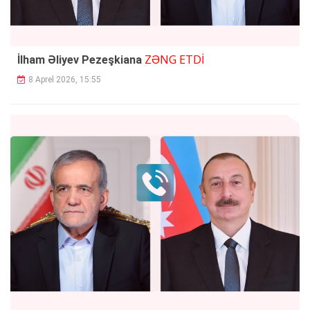
ZƏNG ETDİ
İlham Əliyev Pezeşkiana
8 Aprel 2026, 15:55