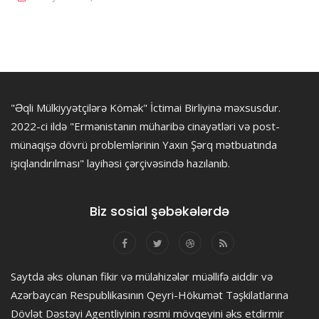
"Əqli Mülkiyyətçilərə Kömək" İctimai Birliyinə məxsusdur.
2022-ci ildə "Ermənistanın müharibə cinayətləri və post-
münaqişə dövrü problemlərinin Yaxın Şərq mətbuatında
işıqlandırılması" layihəsi çərçivəsində hazılanıb.
Biz sosial şəbəkələrdə
Saytda əks olunan fikir və mülahizələr müəllifə aiddir və
Azərbaycan Respublikasının Qeyri-Hökumət Təşkilatlarına
Dövlət Dəstəyi Agentliyinin rəsmi mövqeyini əks etdirmir