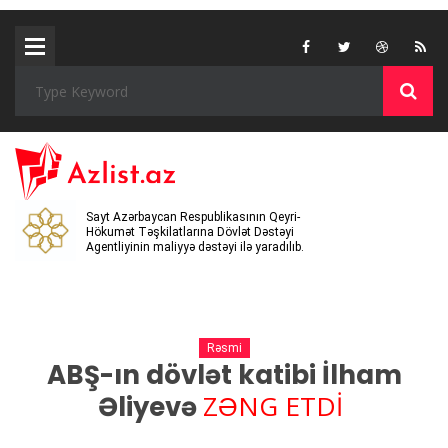
Sayt Azərbaycan Respublikasının Qeyri-
Hökumət Təşkilatlarına Dövlət Dəstəyi
Agentliyinin maliyyə dəstəyi ilə yaradılıb.
Rəsmi
ABŞ-ın dövlət katibi
İlham
ZƏNG ETDİ
Əliyevə