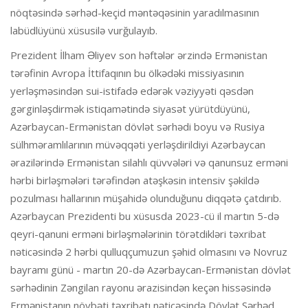
nöqtəsində sərhəd-keçid məntəqəsinin yaradılmasının
labüdlüyünü xüsusilə vurğulayıb.
Prezident İlham Əliyev son həftələr ərzində Ermənistan
tərəfinin Avropa İttifaqının bu ölkədəki missiyasının
yerləşməsindən sui-istifadə edərək vəziyyəti qəsdən
gərginləşdirmək istiqamətində siyasət yürütdüyünü,
Azərbaycan-Ermənistan dövlət sərhədi boyu və Rusiya
sülhməramlılarının müvəqqəti yerləşdirildiyi Azərbaycan
ərazilərində Ermənistan silahlı qüvvələri və qanunsuz erməni
hərbi birləşmələri tərəfindən atəşkəsin intensiv şəkildə
pozulması hallarının müşahidə olunduğunu diqqətə çatdırıb.
Azərbaycan Prezidenti bu xüsusda 2023-cü il martın 5-də
qeyri-qanuni erməni birləşmələrinin törətdikləri təxribat
nəticəsində 2 hərbi qulluqçumuzun şəhid olmasını və Novruz
bayramı günü - martın 20-də Azərbaycan-Ermənistan dövlət
sərhədinin Zəngilan rayonu ərazisindən keçən hissəsində
Ermənistanın növbəti təxribatı nəticəsində Dövlət Sərhəd