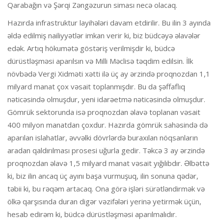
Qarabağın və Şərqi Zəngəzurun siması necə olacaq.
Hazırda infrastruktur layihələri davam etdirilir. Bu ilin 3 ayında
əldə edilmiş nailiyyətlər imkan verir ki, biz büdcəyə əlavələr
edək. Artıq hökumətə göstəriş verilmişdir ki, büdcə
dürüstləşməsi aparılsın və Milli Məclisə təqdim edilsin. İlk
növbədə Vergi Xidməti xətti ilə üç ay ərzində proqnozdan 1,1
milyard manat çox vəsait toplanmışdır. Bu da şəffaflıq
nəticəsində olmuşdur, yeni idarəetmə nəticəsində olmuşdur.
Gömrük sektorunda isə proqnozdan əlavə toplanan vəsait
400 milyon manatdan çoxdur. Hazırda gömrük sahəsində də
aparılan islahatlar, əvvəlki dövrlərdə buraxılan nöqsanların
aradan qaldırılması prosesi uğurla gedir. Təkcə 3 ay ərzində
proqnozdan əlavə 1,5 milyard manat vəsait yığılıbdır. Əlbəttə
ki, biz ilin ancaq üç ayını başa vurmuşuq, ilin sonuna qədər,
təbii ki, bu rəqəm artacaq. Ona görə işləri sürətləndirmək və
ölkə qarşısında duran digər vəzifələri yerinə yetirmək üçün,
hesab edirəm ki, büdcə dürüstləşməsi aparılmalıdır.