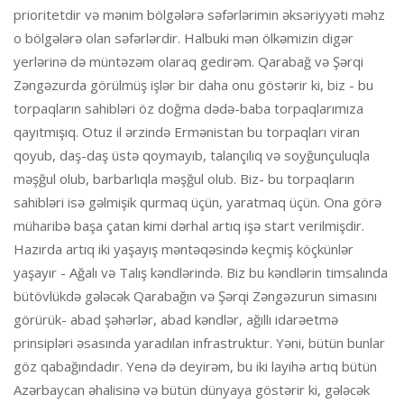
prioritetdir və mənim bölgələrə səfərlərimin əksəriyyəti məhz
o bölgələrə olan səfərlərdir. Halbuki mən ölkəmizin digər
yerlərinə də müntəzəm olaraq gedirəm. Qarabağ və Şərqi
Zəngəzurda görülmüş işlər bir daha onu göstərir ki, biz - bu
torpaqların sahibləri öz doğma dədə-baba torpaqlarımıza
qayıtmışıq. Otuz il ərzində Ermənistan bu torpaqları viran
qoyub, daş-daş üstə qoymayıb, talançılıq və soyğunçuluqla
məşğul olub, barbarlıqla məşğul olub. Biz- bu torpaqların
sahibləri isə gəlmişik qurmaq üçün, yaratmaq üçün. Ona görə
müharibə başa çatan kimi dərhal artıq işə start verilmişdir.
Hazırda artıq iki yaşayış məntəqəsində keçmiş köçkünlər
yaşayır - Ağalı və Talış kəndlərində. Biz bu kəndlərin timsalında
bütövlükdə gələcək Qarabağın və Şərqi Zəngəzurun simasını
görürük- abad şəhərlər, abad kəndlər, ağıllı idarəetmə
prinsipləri əsasında yaradılan infrastruktur. Yəni, bütün bunlar
göz qabağındadır. Yenə də deyirəm, bu iki layihə artıq bütün
Azərbaycan əhalisinə və bütün dünyaya göstərir ki, gələcək