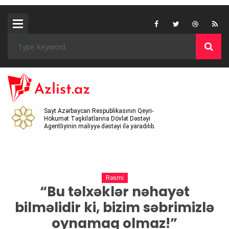
Sayt Azərbaycan Respublikasının Qeyri-
Hökumət Təşkilatlarına Dövlət Dəstəyi
Agentliyinin maliyyə dəstəyi ilə yaradılıb.
Rəsmi
“Bu təlxəklər nəhayət
bilməlidir ki, bizim səbrimizlə
oynamaq olmaz!”