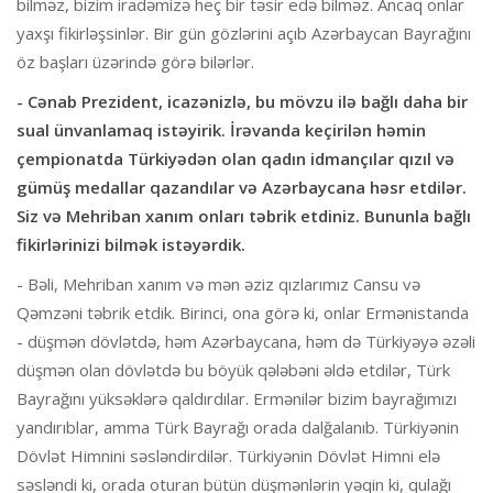
bilməz, bizim iradəmizə heç bir təsir edə bilməz. Ancaq onlar
yaxşı fikirləşsinlər. Bir gün gözlərini açıb Azərbaycan Bayrağını
öz başları üzərində görə bilərlər.
- Cənab Prezident, icazənizlə, bu mövzu ilə bağlı daha bir
sual ünvanlamaq istəyirik. İrəvanda keçirilən həmin
çempionatda Türkiyədən olan qadın idmançılar qızıl və
gümüş medallar qazandılar və Azərbaycana həsr etdilər.
Siz və Mehriban xanım onları təbrik etdiniz. Bununla bağlı
fikirlərinizi bilmək istəyərdik.
- Bəli, Mehriban xanım və mən əziz qızlarımız Cansu və
Qəmzəni təbrik etdik. Birinci, ona görə ki, onlar Ermənistanda
- düşmən dövlətdə, həm Azərbaycana, həm də Türkiyəyə əzəli
düşmən olan dövlətdə bu böyük qələbəni əldə etdilər, Türk
Bayrağını yüksəklərə qaldırdılar. Ermənilər bizim bayrağımızı
yandırıblar, amma Türk Bayrağı orada dalğalanıb. Türkiyənin
Dövlət Himnini səsləndirdilər. Türkiyənin Dövlət Himni elə
səsləndi ki, orada oturan bütün düşmənlərin yəqin ki, qulağı