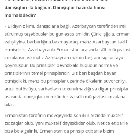
danışıqları ilə bağlıdır. Danışıqlar hazırda hansı
mərhələdədir?
- Bildiyiniz kimi, danışıqlarla bağlı, Azərbaycan tərəfindən irəli
sürülmüş təşəbbüslər bu gün əsas amildir. Çünki işğala, erməni
vəhşiliyinə, barbarlığına baxmayaraq, məhz Azərbaycan təklif
etmişdir ki, Azərbaycanla Ermənistan arasında sülh müqaviləsi
imzalansın və məhz Azərbaycan məlum beş prinsipi ortaya
qoymuşdur. Bu prinsiplər beynəlxalq hüququn norma və
prinsiplərinin təməl prinsipləridir. Biz bəri başdan bəyan
etmişdik ki, məhz bu prinsiplər üzərində ölkələrin suverenliyi,
ərazi bütövlüyü, sərhədlərin toxunulmazlığı və digər prinsiplər
əsasında danışıqlar mümkündür və sülh müqaviləsi imzalana
bilər.
Ermənistan tərəfinin mövqeyində son iki il ərzində müxtəlif
ziqzaqlar olub, yəni müxtəlif dəyişikliklər olub. Nəticə etibarilə
bizə belə gəlir ki, Ermənistan da prinsip etibarilə bizim