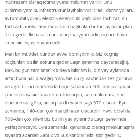
müntəzəm olaraq ictimaiyyətə məlumat verilir. Onu
bildirməliyəm ki, infrastruktur layihələrinin icrası, dəmir yolları,
avtomobil yolları, elektrik enerjisi ilə bağlı olan təchizat, su
təchizatı, meliorativ tədbirlərlə bağlı olan bütün layihələr plan
üzrə gedir. İki hava limanı artıq fəaliyyətdədir, üçüncü hava
limanının inşası davam edir.
Mən bir müddət bundan əvvəl demişdim ki, biz keçmiş
köçkünləri bu ilin sonuna qədər Laçın şəhərinə qaytaracağıq.
Bax, bu gün tam əminliklə deyə bilərəm ki, biz yay aylarında
artıq buna nail olacağıq. Yəni, biz bu işi vaxtından tez görürük
və əgər birinci mərhələdə Laçın şəhərində 400-dən bir qədər
çox evin inşasını nəzərdə tuturduqsa, son məlumata, son
planlarımıza görə, ancaq fərdi evlərin sayı 570 olacaq. Eyni
zamanda, 140-dan çox mənzil hazır olacaqdır. Yəni, beləliklə,
700-dən çox ailəni biz bu ilin yay aylarında Laçın şəhərində
yerləşdirəcəyik. Eyni zamanda, qanunsuz olaraq məskunlaşma
siyasəti aparılan Zabux və Sus kəndlərində işlər gedir. O