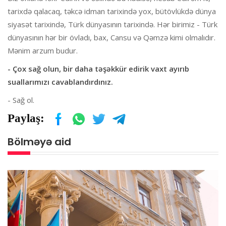
tarixdə qalacaq, təkcə idman tarixində yox, bütövlükdə dünya
siyasət tarixində, Türk dünyasının tarixində. Hər birimiz - Türk
dünyasının hər bir övladı, bax, Cansu və Qəmzə kimi olmalıdır.
Mənim arzum budur.
- Çox sağ olun, bir daha təşəkkür edirik vaxt ayırıb
suallarımızı cavablandırdınız.
- Sağ ol.
Paylaş:
Bölməyə aid