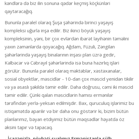
kəndlərə də biz ilin sonuna qədər keçmiş köçkünləri
qaytaracağıq.
Bununla paralel olaraq Şuşa şəhərində birinci yaşayış
kompleksi uğurla inşa edilir. Biz ikinci böyük yaşayış
kompleksinin, yəni, bir çox evlərdən ibarət layihənin təməlini
yaxın zamanlarda qoyacağıq. Ağdam, Füzuli, Zəngilan
şəhərlərində yaşayış binalarının inşası plan üzrə gedir,
Kəlbəcər və Cəbrayıl şəhərlərində isə buna hazırlıq işləri
görülür. Bununla paralel olaraq məktəblər, xəstəxanalar,
sosial obyektlər, məscidlər - 10-dan çox məscid yenidən tikilir
və ya əsaslı şəkildə təmir edilir. Daha doğrusu, cəmi iki məscid
təmir edilir. Çünki qalan məscidlərin hamısı ermənilər
tərəfindən yerlə-yeksan edilmişdir. Bax, quruculuq işlərimiz bu
istiqamətdə aparılır və bir daha onu göstərir ki, bizim bütün
planlarımız, bəyan etdiyimiz bütün məqsədlər həyatda öz
əksini tapır və tapacaq.
- İcazənizlə, növbəti sualımız Ermənistanla sülh