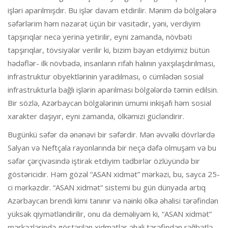
işləri aparılmışdır. Bu işlər davam etdirilir. Mənim də bölgələrə
səfərlərim həm nəzarət üçün bir vasitədir, yəni, verdiyim
tapşırıqlar necə yerinə yetirilir, eyni zamanda, növbəti
tapşırıqlar, tövsiyələr verilir ki, bizim bəyan etdiyimiz bütün
hədəflər- ilk növbədə, insanların rifah halının yaxşılaşdırılması,
infrastruktur obyektlərinin yaradılması, o cümlədən sosial
infrastrukturla bağlı işlərin aparılması bölgələrdə təmin edilsin.
Bir sözlə, Azərbaycan bölgələrinin ümumi inkişafı həm sosial
xarakter daşıyır, eyni zamanda, ölkəmizi gücləndirir.
Bugünkü səfər də ənənəvi bir səfərdir. Mən əvvəlki dövrlərdə
Salyan və Neftçala rayonlarında bir neçə dəfə olmuşam və bu
səfər çərçivəsində iştirak etdiyim tədbirlər özlüyündə bir
göstəricidir. Həm gözəl “ASAN xidmət” mərkəzi, bu, sayca 25-
ci mərkəzdir. “ASAN xidmət” sistemi bu gün dünyada artıq
Azərbaycan brendi kimi tanınır və nəinki ölkə əhalisi tərəfindən
yüksək qiymətləndirilir, onu da deməliyəm ki, “ASAN xidmət”
mərkəzlərində göstərilən xidmətlər əhali tərəfindən rəğbətlə