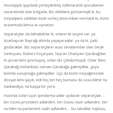
müvəqqəti qaydada yerləşdirilmiş sülhməramlı qüvvələrinin
nəzarətində olan bölgədə. Biz dəfələrlə göstərmişik ki, bu
torpaqların sahibləri bizik və heç kimə imkan vermərik ki, bizim
ərazimizdə kimsə at oynatsın.
Separatçılar da bilməlidirlər ki, onların iki seçimi var: ya
Azərbaycan Bayrağı altında yaşayacaqlar, ya da ki, çıxıb
gedəcəklər. Biz separatçıların əsas simalarından olan Serjik
Sarkisyanı, Robert Koçaryanı, Seyran Ohanyanı Qarabağdan
iti qovan kimi qovmuşuq, onları diz çökdürmüşük. Onlar İkinci
Qarabağ müharibəsi zamanı Qarabağa gəlmişdilər, guya
bizimlə vuruşmağa gəlmişdilər. Üçü də bizim torpağımızdan
dovşan kimi qaçdı, indi heç biri heç burnunu da soxa bilmir nə
Xankəndiyə, nə başqa bir yerə.
Hazırda özləri üçün qondarma adlar uyduran separatçılar, -
biri özünü prezident adlandırır, biri özünü nazir adlandırır, biri
nə bilim nə parlament sədri adlandırır, - bu təlxəklər toplusu,