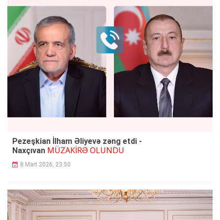
Pezeşkian İlham Əliyevə zəng etdi -
MÜZAKİRƏ OLUNDU
Naxçıvan
8 Mart 2026, 23:50