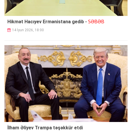
SƏBƏB
Hikmət Hacıyev Ermənistana gedib -
14 İyun 2026, 18:00
İlham Əliyev Trampa təşəkkür etdi