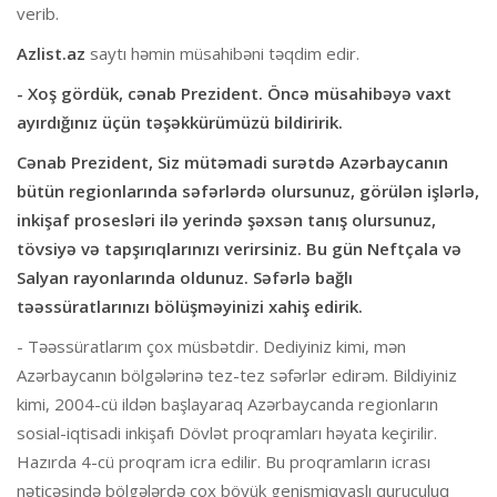
verib.
Azlist.az
saytı həmin müsahibəni təqdim edir.
- Xoş gördük, cənab Prezident. Öncə müsahibəyə vaxt
ayırdığınız üçün təşəkkürümüzü bildiririk.
Cənab Prezident, Siz mütəmadi surətdə Azərbaycanın
bütün regionlarında səfərlərdə olursunuz, görülən işlərlə,
inkişaf prosesləri ilə yerində şəxsən tanış olursunuz,
tövsiyə və tapşırıqlarınızı verirsiniz. Bu gün Neftçala və
Salyan rayonlarında oldunuz. Səfərlə bağlı
təəssüratlarınızı bölüşməyinizi xahiş edirik.
- Təəssüratlarım çox müsbətdir. Dediyiniz kimi, mən
Azərbaycanın bölgələrinə tez-tez səfərlər edirəm. Bildiyiniz
kimi, 2004-cü ildən başlayaraq Azərbaycanda regionların
sosial-iqtisadi inkişafı Dövlət proqramları həyata keçirilir.
Hazırda 4-cü proqram icra edilir. Bu proqramların icrası
nəticəsində bölgələrdə çox böyük genişmiqyaslı quruculuq