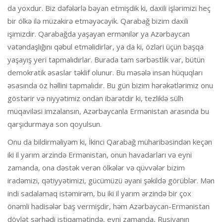
da yoxdur. Biz dəfələrlə bəyan etmişdik ki, daxili işlərimizi heç
bir ölkə ilə müzakirə etməyəcəyik. Qarabağ bizim daxili
işimizdir. Qarabağda yaşayan ermənilər ya Azərbaycan
vətəndaşlığını qəbul etməlidirlər, ya da ki, özləri üçün başqa
yaşayış yeri tapmalıdırlar. Burada tam sərbəstlik var, bütün
demokratik əsaslar təklif olunur. Bu məsələ insan hüquqları
əsasında öz həllini tapmalıdır. Bu gün bizim hərəkətlərimiz onu
göstərir və niyyətimiz ondan ibarətdir ki, tezliklə sülh
müqaviləsi imzalansın, Azərbaycanla Ermənistan arasında bu
qarşıdurmaya son qoyulsun.
Onu da bildirməliyəm ki, İkinci Qarabağ müharibəsindən keçən
iki il yarım ərzində Ermənistan, onun havadarları və eyni
zamanda, ona dəstək verən ölkələr və qüvvələr bizim
iradəmizi, qətiyyətimizi, gücümüzü əyani şəkildə görüblər. Mən
indi sadalamaq istəmirəm, bu iki il yarım ərzində bir çox
önəmli hadisələr baş vermişdir, həm Azərbaycan-Ermənistan
dövlət sərhədi istiqamətində, eyni zamanda, Rusiyanın