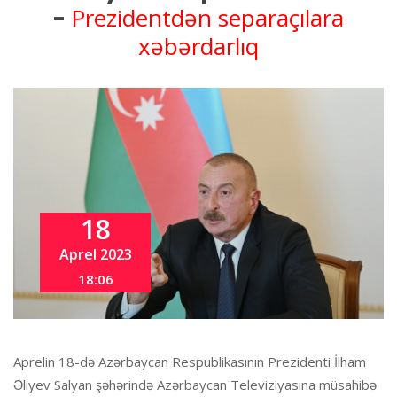
Prezidentdən separaçılara
-
xəbərdarlıq
18
Aprel 2023
18:06
Aprelin 18-də Azərbaycan Respublikasının Prezidenti İlham
Əliyev Salyan şəhərində Azərbaycan Televiziyasına müsahibə