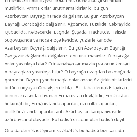
müəllifidir. Amma onlar unutmamalıdırlar ki, bu gün
Azərbaycan Bayrağı harada dalğalanır. Bu gün Azərbaycan
Bayrağı Qarabağda dalğalanır. Ağdamda, Füzulidə, Cəbrayılda,
Qubadlıda, Kəlbəcərdə, Laçında, Şuşada, Hadrutda, Talışda,
Suqovuşanda və neçə-neçə kənddə, yüzlərlə kənddə
Azərbaycan Bayrağı dalğalanır. Bu gün Azərbaycan Bayrağı
Zəngəzur dağlarında dalğalanır, onu unutmasınlar. O bayrağa
onlar yaxınlaşa bilər? O insanabənzər məxluq və onun kimiləri
o bayraqlara yaxınlaşa bilər? O bayrağa uzaqdan baxmağa da
qorxarlar. Bayraq yandırmaqla onlar ancaq öz çirkin xislətlərini
bütün dünyaya nümayiş etdiriblər. Bir daha demək istəyirəm,
bunun arxasında dayanan Ermənistan dövlətidir, Ermənistan
hökumətidir, Ermənistanda aparılan, uzun illər aparılan,
onilliklər ərzində aparılan anti-Azərbaycan kampaniyasıdır,
azərbaycanofobiyadır. Bu hadisə sıradan olan hadisə deyil.
Onu da demək istəyirəm ki, əlbəttə, bu hadisə bizi sarsıda