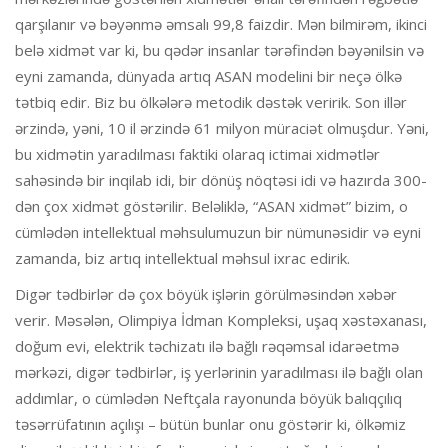
qarşılanır və bəyənmə əmsalı 99,8 faizdir. Mən bilmirəm, ikinci
belə xidmət var ki, bu qədər insanlar tərəfindən bəyənilsin və
eyni zamanda, dünyada artıq ASAN modelini bir neçə ölkə
tətbiq edir. Biz bu ölkələrə metodik dəstək veririk. Son illər
ərzində, yəni, 10 il ərzində 61 milyon müraciət olmuşdur. Yəni,
bu xidmətin yaradılması faktiki olaraq ictimai xidmətlər
sahəsində bir inqilab idi, bir dönüş nöqtəsi idi və hazırda 300-
dən çox xidmət göstərilir. Beləliklə, “ASAN xidmət” bizim, o
cümlədən intellektual məhsulumuzun bir nümunəsidir və eyni
zamanda, biz artıq intellektual məhsul ixrac edirik.
Digər tədbirlər də çox böyük işlərin görülməsindən xəbər
verir. Məsələn, Olimpiya İdman Kompleksi, uşaq xəstəxanası,
doğum evi, elektrik təchizatı ilə bağlı rəqəmsal idarəetmə
mərkəzi, digər tədbirlər, iş yerlərinin yaradılması ilə bağlı olan
addımlar, o cümlədən Neftçala rayonunda böyük balıqçılıq
təsərrüfatının açılışı – bütün bunlar onu göstərir ki, ölkəmiz