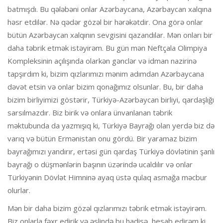
batmışdı. Bu qələbəni onlar Azərbaycana, Azərbaycan xalqına
həsr etdilər. Nə qədər gözəl bir hərəkətdir. Ona görə onlar
bütün Azərbaycan xalqının sevgisini qazandılar. Mən onları bir
daha təbrik etmək istəyirəm. Bu gün mən Neftçala Olimpiya
Kompleksinin açılışında olarkən gənclər və idman nazirinə
tapşırdım ki, bizim qızlarımızı mənim adımdan Azərbaycana
dəvət etsin və onlar bizim qonağımız olsunlar. Bu, bir daha
bizim birliyimizi göstərir, Türkiyə-Azərbaycan birliyi, qardaşlığı
sarsılmazdır. Biz birik və onlara ünvanlanan təbrik
məktubunda da yazmışıq ki, Türkiyə Bayrağı olan yerdə biz də
varıq və bütün Ermənistan onu gördü. Bir yaramaz bizim
bayrağımızı yandırır, ertəsi gün qardaş Türkiyə dövlətinin şanlı
bayrağı o düşmənlərin başının üzərində ucaldılır və onlar
Türkiyənin Dövlət Himninə ayaq üstə qulaq asmağa məcbur
olurlar.
Mən bir daha bizim gözəl qızlarımızı təbrik etmək istəyirəm.
Biz onlarla fəxr edirik və əslində bu hadisə, hesab edirəm ki,