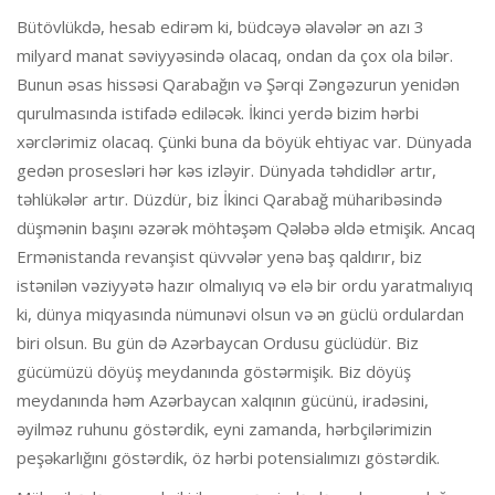
Bütövlükdə, hesab edirəm ki, büdcəyə əlavələr ən azı 3
milyard manat səviyyəsində olacaq, ondan da çox ola bilər.
Bunun əsas hissəsi Qarabağın və Şərqi Zəngəzurun yenidən
qurulmasında istifadə ediləcək. İkinci yerdə bizim hərbi
xərclərimiz olacaq. Çünki buna da böyük ehtiyac var. Dünyada
gedən prosesləri hər kəs izləyir. Dünyada təhdidlər artır,
təhlükələr artır. Düzdür, biz İkinci Qarabağ müharibəsində
düşmənin başını əzərək möhtəşəm Qələbə əldə etmişik. Ancaq
Ermənistanda revanşist qüvvələr yenə baş qaldırır, biz
istənilən vəziyyətə hazır olmalıyıq və elə bir ordu yaratmalıyıq
ki, dünya miqyasında nümunəvi olsun və ən güclü ordulardan
biri olsun. Bu gün də Azərbaycan Ordusu güclüdür. Biz
gücümüzü döyüş meydanında göstərmişik. Biz döyüş
meydanında həm Azərbaycan xalqının gücünü, iradəsini,
əyilməz ruhunu göstərdik, eyni zamanda, hərbçilərimizin
peşəkarlığını göstərdik, öz hərbi potensialımızı göstərdik.