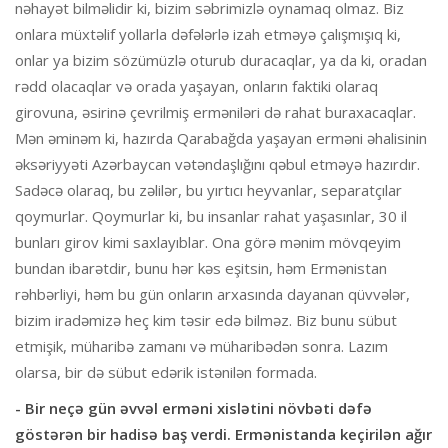
nəhayət bilməlidir ki, bizim səbrimizlə oynamaq olmaz. Biz
onlara müxtəlif yollarla dəfələrlə izah etməyə çalışmışıq ki,
onlar ya bizim sözümüzlə oturub duracaqlar, ya da ki, oradan
rədd olacaqlar və orada yaşayan, onların faktiki olaraq
girovuna, əsirinə çevrilmiş erməniləri də rahat buraxacaqlar.
Mən əminəm ki, hazırda Qarabağda yaşayan erməni əhalisinin
əksəriyyəti Azərbaycan vətəndaşlığını qəbul etməyə hazırdır.
Sadəcə olaraq, bu zəlilər, bu yırtıcı heyvanlar, separatçılar
qoymurlar. Qoymurlar ki, bu insanlar rahat yaşasınlar, 30 il
bunları girov kimi saxlayıblar. Ona görə mənim mövqeyim
bundan ibarətdir, bunu hər kəs eşitsin, həm Ermənistan
rəhbərliyi, həm bu gün onların arxasında dayanan qüvvələr,
bizim iradəmizə heç kim təsir edə bilməz. Biz bunu sübut
etmişik, müharibə zamanı və müharibədən sonra. Lazım
olarsa, bir də sübut edərik istənilən formada.
- Bir neçə gün əvvəl erməni xislətini növbəti dəfə
göstərən bir hadisə baş verdi. Ermənistanda keçirilən ağır