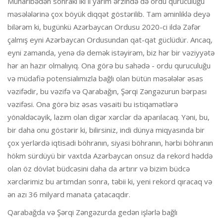
Müharibədən sonrakı iki il yarım ərzində də ordu quruculuğu
məsələlərinə çox böyük diqqət göstərilib. Tam əminliklə deyə
bilərəm ki, bugünkü Azərbaycan Ordusu 2020-ci ildə Zəfər
çalmış eyni Azərbaycan Ordusundan qat-qat güclüdür. Ancaq,
eyni zamanda, yenə də demək istəyirəm, biz hər bir vəziyyətə
hər an hazır olmalıyıq. Ona görə bu sahədə - ordu quruculuğu
və müdafiə potensialımızla bağlı olan bütün məsələlər əsas
vəzifədir, bu vəzifə və Qarabağın, Şərqi Zəngəzurun bərpası
vəzifəsi. Ona görə biz əsas vəsaiti bu istiqamətlərə
yönəldəcəyik, lazım olan digər xərclər də aparılacaq. Yəni, bu,
bir daha onu göstərir ki, bilirsiniz, indi dünya miqyasında bir
çox yerlərdə iqtisadi böhranın, siyasi böhranın, hərbi böhranın
hökm sürdüyü bir vaxtda Azərbaycan onsuz da rekord həddə
olan öz dövlət büdcəsini daha da artırır və bizim büdcə
xərclərimiz bu artımdan sonra, təbii ki, yeni rekord qıracaq və
ən azı 36 milyard manata çatacaqdır.
Qarabağda və Şərqi Zəngəzurda gedən işlərlə bağlı