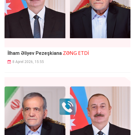
ZƏNG ETDİ
İlham Əliyev Pezeşkiana
8 Aprel 2026, 15:55