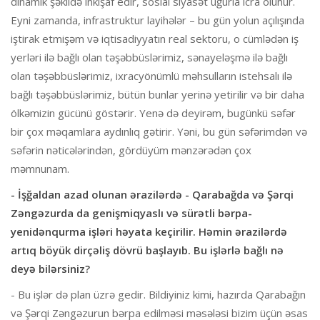
dinamik şəkildə inkişaf edir, sosial siyasət uğurla icra olunur.
Eyni zamanda, infrastruktur layihələr – bu gün yolun açılışında
iştirak etmişəm və iqtisadiyyatın real sektoru, o cümlədən iş
yerləri ilə bağlı olan təşəbbüslərimiz, sənayeləşmə ilə bağlı
olan təşəbbüslərimiz, ixracyönümlü məhsulların istehsalı ilə
bağlı təşəbbüslərimiz, bütün bunlar yerinə yetirilir və bir daha
ölkəmizin gücünü göstərir. Yenə də deyirəm, bugünkü səfər
bir çox məqamlara aydınlıq gətirir. Yəni, bu gün səfərimdən və
səfərin nəticələrindən, gördüyüm mənzərədən çox
məmnunam.
- İşğaldan azad olunan ərazilərdə - Qarabağda və Şərqi
Zəngəzurda da genişmiqyaslı və sürətli bərpa-
yenidənqurma işləri həyata keçirilir. Həmin ərazilərdə
artıq böyük dirçəliş dövrü başlayıb. Bu işlərlə bağlı nə
deyə bilərsiniz?
- Bu işlər də plan üzrə gedir. Bildiyiniz kimi, hazırda Qarabağın
və Şərqi Zəngəzurun bərpa edilməsi məsələsi bizim üçün əsas