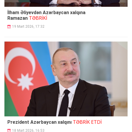
İlham Əliyevdən Azərbaycan xalqına
TƏBRİKİ
Ramazan
19 Mart 2026, 17:32
TƏBRİK ETDİ
Prezident Azərbaycan xalqını
18 Mart 2026, 16:53