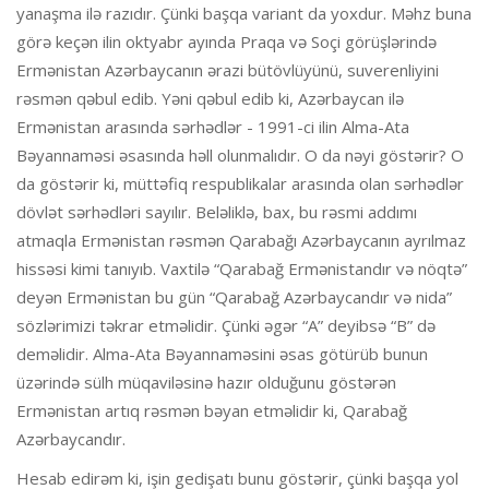
yanaşma ilə razıdır. Çünki başqa variant da yoxdur. Məhz buna
görə keçən ilin oktyabr ayında Praqa və Soçi görüşlərində
Ermənistan Azərbaycanın ərazi bütövlüyünü, suverenliyini
rəsmən qəbul edib. Yəni qəbul edib ki, Azərbaycan ilə
Ermənistan arasında sərhədlər - 1991-ci ilin Alma-Ata
Bəyannaməsi əsasında həll olunmalıdır. O da nəyi göstərir? O
da göstərir ki, müttəfiq respublikalar arasında olan sərhədlər
dövlət sərhədləri sayılır. Beləliklə, bax, bu rəsmi addımı
atmaqla Ermənistan rəsmən Qarabağı Azərbaycanın ayrılmaz
hissəsi kimi tanıyıb. Vaxtilə “Qarabağ Ermənistandır və nöqtə”
deyən Ermənistan bu gün “Qarabağ Azərbaycandır və nida”
sözlərimizi təkrar etməlidir. Çünki əgər “A” deyibsə “B” də
deməlidir. Alma-Ata Bəyannaməsini əsas götürüb bunun
üzərində sülh müqaviləsinə hazır olduğunu göstərən
Ermənistan artıq rəsmən bəyan etməlidir ki, Qarabağ
Azərbaycandır.
Hesab edirəm ki, işin gedişatı bunu göstərir, çünki başqa yol