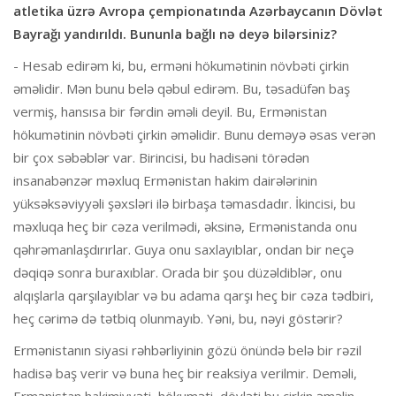
atletika üzrə Avropa çempionatında Azərbaycanın Dövlət
Bayrağı yandırıldı. Bununla bağlı nə deyə bilərsiniz?
- Hesab edirəm ki, bu, erməni hökumətinin növbəti çirkin
əməlidir. Mən bunu belə qəbul edirəm. Bu, təsadüfən baş
vermiş, hansısa bir fərdin əməli deyil. Bu, Ermənistan
hökumətinin növbəti çirkin əməlidir. Bunu deməyə əsas verən
bir çox səbəblər var. Birincisi, bu hadisəni törədən
insanabənzər məxluq Ermənistan hakim dairələrinin
yüksəksəviyyəli şəxsləri ilə birbaşa təmasdadır. İkincisi, bu
məxluqa heç bir cəza verilmədi, əksinə, Ermənistanda onu
qəhrəmanlaşdırırlar. Guya onu saxlayıblar, ondan bir neçə
dəqiqə sonra buraxıblar. Orada bir şou düzəldiblər, onu
alqışlarla qarşılayıblar və bu adama qarşı heç bir cəza tədbiri,
heç cərimə də tətbiq olunmayıb. Yəni, bu, nəyi göstərir?
Ermənistanın siyasi rəhbərliyinin gözü önündə belə bir rəzil
hadisə baş verir və buna heç bir reaksiya verilmir. Deməli,
Ermənistan hakimiyyəti, hökuməti, dövləti bu çirkin əməlin