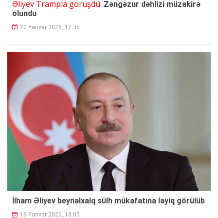
Əliyev Trampla görüşdü:
Zəngəzur dəhlizi müzakirə
olundu
22 Yanvar 2026, 17:35
İlham Əliyev beynəlxalq sülh mükafatına layiq görülüb
19 Yanvar 2026, 18:05