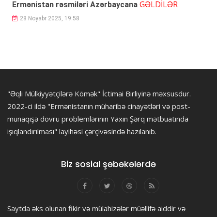
GƏLDİLƏR
Ermənistan rəsmiləri Azərbaycana
28 Noyabr 2025, 19:58
"Əqli Mülkiyyətçilərə Kömək" İctimai Birliyinə məxsusdur.
2022-ci ildə "Ermənistanın müharibə cinayətləri və post-
münaqişə dövrü problemlərinin Yaxın Şərq mətbuatında
işıqlandırılması" layihəsi çərçivəsində hazılanıb.
Biz sosial şəbəkələrdə
Saytda əks olunan fikir və mülahizələr müəllifə aiddir və