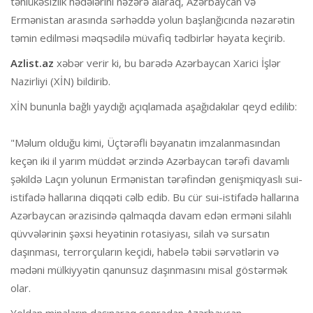
təhlükəsizlik hədələrini nəzərə alaraq, Azərbaycan və
Ermənistan arasında sərhəddə yolun başlanğıcında nəzarətin
təmin edilməsi məqsədilə müvafiq tədbirlər həyata keçirib.
Azlist.az
xəbər verir ki, bu barədə Azərbaycan Xarici İşlər
Nazirliyi (XİN) bildirib.
XİN bununla bağlı yaydığı açıqlamada aşağıdakılar qeyd edilib:
"Məlum olduğu kimi, Üçtərəfli bəyanatın imzalanmasından
keçən iki il yarım müddət ərzində Azərbaycan tərəfi davamlı
şəkildə Laçın yolunun Ermənistan tərəfindən genişmiqyaslı sui-
istifadə hallarına diqqəti cəlb edib. Bu cür sui-istifadə hallarına
Azərbaycan ərazisində qalmaqda davam edən erməni silahlı
qüvvələrinin şəxsi heyətinin rotasiyası, silah və sursatın
daşınması, terrorçuların keçidi, habelə təbii sərvətlərin və
mədəni mülkiyyətin qanunsuz daşınmasını misal göstərmək
olar.