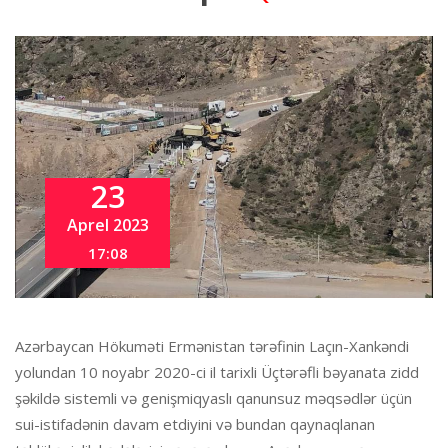
23
Aprel 2023
17:08
Azərbaycan Hökuməti Ermənistan tərəfinin Laçın-Xankəndi
yolundan 10 noyabr 2020-ci il tarixli Üçtərəfli bəyanata zidd
şəkildə sistemli və genişmiqyaslı qanunsuz məqsədlər üçün
sui-istifadənin davam etdiyini və bundan qaynaqlanan