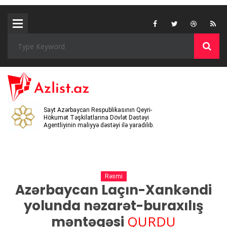
Sayt Azərbaycan Respublikasının Qeyri-
Hökumət Təşkilatlarına Dövlət Dəstəyi
Agentliyinin maliyyə dəstəyi ilə yaradılıb.
Rəsmi
Azərbaycan Laçın-Xankəndi
yolunda nəzarət-buraxılış
QURDU
məntəqəsi