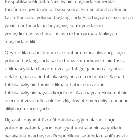
Respublikası Müdafiə Nazirliyinin müşahidə kameraları
tərəfindən qeydə alınıb. Daha sonra, Ermənistan tərəfindən
Laçın-Xankəndi yolunun başlanğıcında Azərbaycan ərazisinə ən
yaxın məntəqədə hərbi yaşayış konteynerlərinin
yerləşdirilməsi və hərbi infrastruktur qurmaq fəaliyyəti
müşahidə edilib.
Qeyd edilən təhdidlər və təxribatlar nəzərə alınaraq, Laçın
yolunun başlanğıcında sərhəd-nəzarət mexanizminin təsis
edilməsi yoldan hərəkət üzrə şəffaflığı, qanunun aliliyini və
beləliklə, hərəkətin təhlükəsizliyini təmin edəcəkdir. Sərhəd
təhlükəsizliyinin təmin edilməsi, habelə hərəkətin
təhlükəsizliyinin həyata keçirilməsi Azərbaycan Hökumətinin
preroqativi və milli təhlükəsizlik, dövlət suverenliyi, qanunun
aliliyi üçün zəruri şərtdir.
Üçtərəfli bəyanat üzrə öhdəliklərə uyğun olaraq, Laçın
yolundan vətəndaşların, nəqliyyat vasitələrinin və yüklərin
hərəkətinə Azərbaycan Respublikası tərəfindən təhlükəsizlik