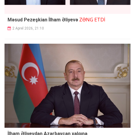
ZƏNG ETDİ
Məsud Pezeşkian İlham Əliyevə
2 Aprel 2026, 21:10
İlham Əliyevdən Azərbaycan xalqına