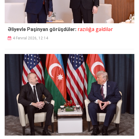
razılığa gəldilər
Əliyevlə Paşinyan görüşdülər:
4 Fervral 2026, 12:14