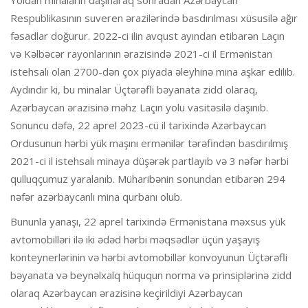
Yoldan minaların daşınaraq sonradan Azərbaycan
Respublikasının suveren ərazilərində basdırılması xüsusilə ağır
fəsadlar doğurur. 2022-ci ilin avqust ayından etibarən Laçın
və Kəlbəcər rayonlarının ərazisində 2021-ci il Ermənistan
istehsalı olan 2700-dən çox piyada əleyhinə mina aşkar edilib.
Aydındır ki, bu minalar Üçtərəfli bəyanata zidd olaraq,
Azərbaycan ərazisinə məhz Laçın yolu vasitəsilə daşınıb.
Sonuncu dəfə, 22 aprel 2023-cü il tarixində Azərbaycan
Ordusunun hərbi yük maşını ermənilər tərəfindən basdırılmış
2021-ci il istehsalı minaya düşərək partlayıb və 3 nəfər hərbi
qulluqçumuz yaralanıb. Müharibənin sonundan etibarən 294
nəfər azərbaycanlı mina qurbanı olub.
Bununla yanaşı, 22 aprel tarixində Ermənistana məxsus yük
avtomobilləri ilə iki ədəd hərbi məqsədlər üçün yaşayış
konteynerlərinin və hərbi avtomobillər konvoyunun Üçtərəfli
bəyanata və beynəlxalq hüququn norma və prinsiplərinə zidd
olaraq Azərbaycan ərazisinə keçirildiyi Azərbaycan