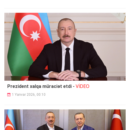
VİDEO
Prezident xalqa müraciət etdi -
1 Yanvar 2026, 00:10