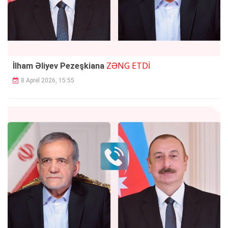
ZƏNG ETDİ
İlham Əliyev Pezeşkiana
8 Aprel 2026, 15:55