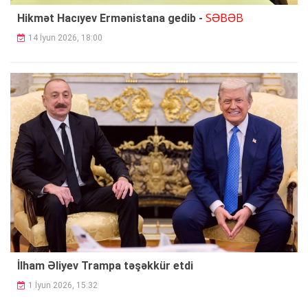
SƏBƏB
Hikmət Hacıyev Ermənistana gedib -
14 İyun 2026, 18:00
İlham Əliyev Trampa təşəkkür etdi
1 İyun 2026, 15:32