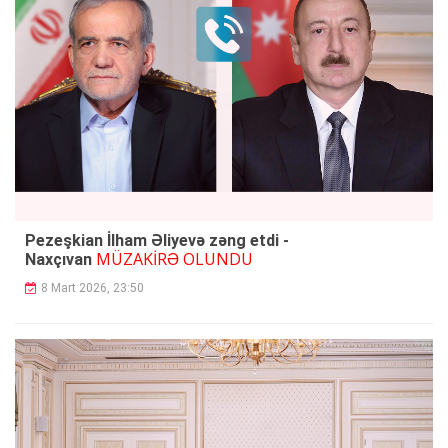
Pezeşkian İlham Əliyevə zəng etdi -
MÜZAKİRƏ OLUNDU
Naxçıvan
8 Mart 2026, 23:50