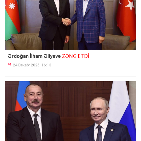
ZƏNG ETDİ
Ərdoğan İlham Əliyevə
24 Dekabr 2025, 16:13