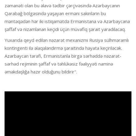
zəmanəti olan bu əlavə tədbir çərçivəsində Azərbaycanın
Qarabağ bölgəsində yaşayan erməni sakinlərin bu
məntəqədən hər iki istiqamətdə Ermənistana və Azərbaycana
şəffaf və nizamlanan keçidi üçün müvafiq şərait yaradılacaq.
Yuxarıda qeyd edilən nəzarət mexanizmi Rusiya sülhməramlı
kontingenti ilə əlaqələndirmə şəraitində həyata keçiriləcək.
Azərbaycan tərəfi, Ermənistanla birgə sərhəddə nəzarət-
sərhəd rejiminin şəffaf və təhlükəsiz fəaliyyəti naminə
əməkdaşlığa hazır olduğunu bildirir".