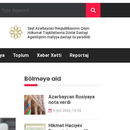
Sayt Azərbaycan Respublikasının Qeyri-
Hökumət Təşkilatlarına Dövlət Dəstəyi
Agentliyinin maliyyə dəstəyi ilə yaradılıb.
ya
Toplum
Xəbər Xətti
Reportaj
Bölməyə aid
Azərbaycan Rusiyaya
nota verdi
6 İyul 2026, 16:28
Hikmət Hacıyev