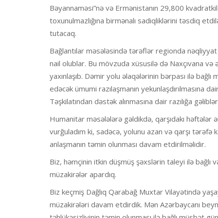
Bəyannaməsi”nə və Ermənistanın 29,800 kvadratkil
toxunulmazlığına birmənalı sadiqliklərini təsdiq etdil
tutacaq.
Bağlantılar məsələsində tərəflər regionda nəqliyyat 
nail olublar. Bu mövzuda xüsusilə də Naxçıvana və 
yaxınlaşıb. Dəmir yolu əlaqələrinin bərpası ilə bağlı 
edəcək ümumi razılaşmanın yekunlaşdırılmasına dai
Təşkilatından dəstək alınmasına dair razılığa gəliblər
Humanitar məsələlərə gəldikdə, qarşıdakı həftələr 
vurğuladım ki, sadəcə, yolunu azan və qarşı tərəfə k
anlaşmanın təmin olunması davam etdirilməlidir.
Biz, həmçinin itkin düşmüş şəxslərin taleyi ilə bağlı v
müzakirələr apardıq.
Biz keçmiş Dağlıq Qarabağ Muxtar Vilayətində yaşaya
müzakirələri davam etdirdik. Mən Azərbaycanı beynə
təhlükəsizliyinin təmin olunması ilə bağlı müsbət gü