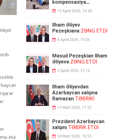
kompensasiya
ödəyəcək
15 Aprel 2026, 16:45
İlham Əliyev
 Mişel
ZƏNG ETDİ
Pezeşkiana
8 Aprel 2026, 15:55
erib.
Məsud Pezeşkian İlham
ZƏNG ETDİ
Əliyevə
2 Aprel 2026, 21:10
üsseldə
ərbaycan
İlham Əliyevdən
Azərbaycan xalqına
ərqərar
TƏBRİKİ
Ramazan
ri
19 Mart 2026, 17:32
Prezident Azərbaycan
TƏBRİK ETDİ
xalqını
in
Alma-Ata
18 Mart 2026, 16:53