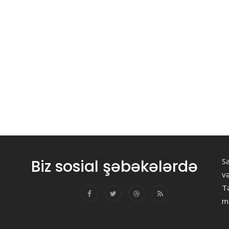
Biz sosial şəbəkələrdə
Sa
v
Tə
m