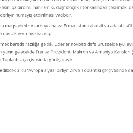
sini qaldırdım. İnanıram ki, düşmənçilik ritorikasından çəkinmək, qar
derliyin nümayiş etdirilməsi vacibdir.
ganə məqsədimiz Azərbaycana və Ermənistana əhatəli və ədalətli sülh
ə dəstək verməyə hazırıq.
ək barədə razılığa gəldik. Liderlər növbəti dəfə Brüsseldə iyul ay
ən yaxın gələcəkdə Fransa Prezidenti Makron və Almaniya Kansleri Şo
və Toplantısı çərçivəsində görüşəcəyik.
diləcək 3-cü “Avropa siyasi birliyi” Zirvə Toplantısı çərçivəsində da