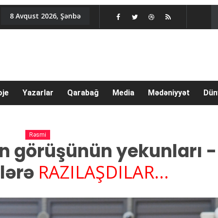
8 Avqust 2026, Şənbə
oje
Yazarlar
Qarabağ
Media
Mədəniyyət
Dün
Rəsmi
n görüşünün yekunları -
ələrə
RAZILAŞDILAR...