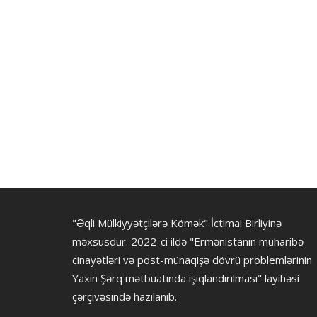
"Əqli Mülkiyyətçilərə Kömək" İctimai Birliyinə
məxsusdur. 2022-ci ildə "Ermənistanın müharibə
cinayətləri və post-münaqişə dövrü problemlərinin
Yaxın Şərq mətbuatında işıqlandırılması" layihəsi
çərçivəsində hazılanıb.