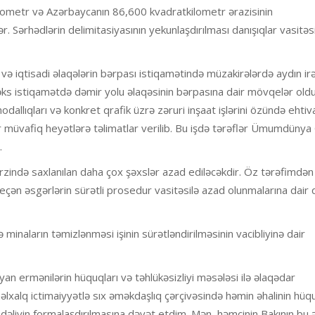
ometr və Azərbaycanın 86,600 kvadratkilometr ərazisinin
ər. Sərhədlərin delimitasiyasının yekunlaşdırılması danışıqlar vasitəs
və iqtisadi əlaqələrin bərpası istiqamətində müzakirələrdə aydın irəl
əks istiqamətdə dəmir yolu əlaqəsinin bərpasına dair mövqelər old
modallıqları və konkret qrafik üzrə zəruri inşaat işlərini özündə ehtiv
r müvafiq heyətlərə təlimatlar verilib. Bu işdə tərəflər Ümumdüny
.
ərzində saxlanılan daha çox şəxslər azad ediləcəkdir. Öz tərəfimdən
eçən əsgərlərin sürətli prosedur vasitəsilə azad olunmalarına dair qa
ə minaların təmizlənməsi işinin sürətləndirilməsinin vacibliyinə dair
n ermənilərin hüquqları və təhlükəsizliyi məsələsi ilə əlaqədar
lxalq ictimaiyyətlə sıx əməkdaşlıq çərçivəsində həmin əhalinin hüq
ndəliyin formalaşdırılmasına dəvət etdim. Mən, həmçinin Bakının bu əh