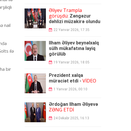
şılıqlı
Əliyev Trampla
görüşdü:
Zəngəzur
dəhlizi müzakirə olundu
ə nail
22 Yanvar 2026, 17:35
İlham Əliyev beynəlxalq
ında
sülh mükafatına layiq
lts ilə
görülüb
19 Yanvar 2026, 18:05
ha bir
Prezident xalqa
VİDEO
müraciət etdi -
1 Yanvar 2026, 00:10
Ərdoğan İlham Əliyevə
ZƏNG ETDİ
24 Dekabr 2025, 16:13