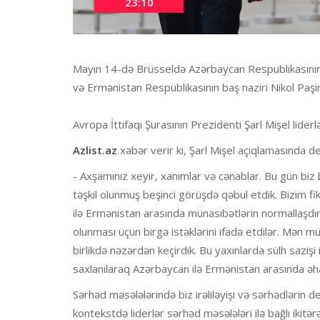
23:10
Mayın 14-də Brüsseldə Azərbaycan Respublikasının P
və Ermənistan Respublikasının baş naziri Nikol Paşin
Avropa İttifaqı Şurasının Prezidenti Şarl Mişel lide
Azlist.az
xəbər verir ki, Şarl Mişel açıqlamasında de
- Axşamınız xeyir, xanımlar və cənablar. Bu gün bi
təşkil olunmuş beşinci görüşdə qəbul etdik. Bizim f
ilə Ermənistan arasında münasibətlərin normallaşdı
olunması üçün birgə istəklərini ifadə etdilər. Mən m
birlikdə nəzərdən keçirdik. Bu yaxınlarda sülh saziş
saxlanılaraq Azərbaycan ilə Ermənistan arasında əhat
Sərhəd məsələlərində biz irəliləyişi və sərhədlərin d
kontekstdə liderlər sərhəd məsələləri ilə bağlı ikitərə