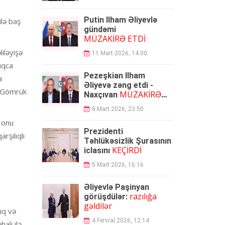
Putin İlham Əliyevlə
ilə baş
gündəmi
MÜZAKİRƏ ETDİ
iləyişə
11 Mart 2026, 14:00
uqca
Pezeşkian İlham
a
Əliyevə zəng etdi -
a Gömrük
MÜZAKİRƏ
Naxçıvan
OLUNDU
8 Mart 2026, 23:50
 onu
Prezidenti
rşılıqlı
Təhlükəsizlik Şurasının
KEÇİRDİ
iclasını
5 Mart 2026, 16:16
Əliyevlə Paşinyan
razılığa
görüşdülər:
gəldilər
uq və
4 Fervral 2026, 12:14
ali ilə