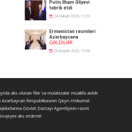
Putin İlham Əliyevi
təbrik etdi
24 Dekabr 2025, 12:29
Ermənistan rəsmiləri
Azərbaycana
GƏLDİLƏR
28 Noyabr 2025, 19:58
ytda əks olunan fikir və mülahizələr müəllifə aiddir
ə Azərbaycan Respublikasının Qeyri-Hökumət
şkilatlarına Dövlət Dəstəyi Agentliyinin rəsmi
övqeyini əks etdirmir