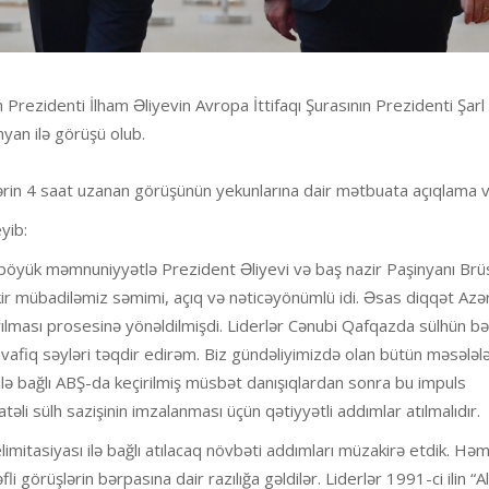
rezidenti İlham Əliyevin Avropa İttifaqı Şurasının Prezidenti Şarl
yan ilə görüşü olub.
rlərin 4 saat uzanan görüşünün yekunlarına dair mətbuata açıqlama v
yib:
z böyük məmnuniyyətlə Prezident Əliyevi və baş nazir Paşinyanı Br
ikir mübadiləmiz səmimi, açıq və nəticəyönümlü idi. Əsas diqqət Az
rılması prosesinə yönəldilmişdi. Liderlər Cənubi Qafqazda sülhün b
üvafiq səyləri təqdir edirəm. Biz gündəliyimizdə olan bütün məsələlə
i ilə bağlı ABŞ-da keçirilmiş müsbət danışıqlardan sonra bu impuls
əli sülh sazişinin imzalanması üçün qətiyyətli addımlar atılmalıdır.
elimitasiyası ilə bağlı atılacaq növbəti addımları müzakirə etdik. Həm
fli görüşlərin bərpasına dair razılığa gəldilər. Liderlər 1991-ci ilin “