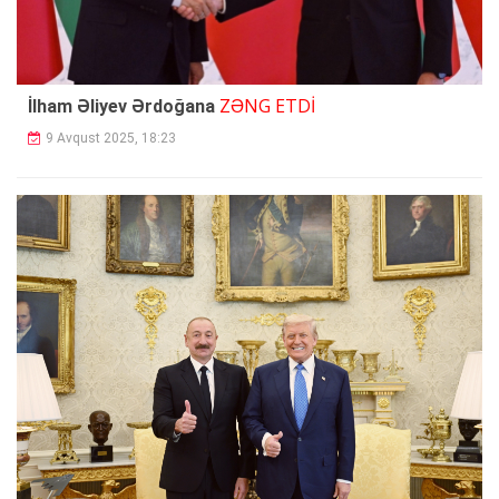
ZƏNG ETDİ
İlham Əliyev Ərdoğana
9 Avqust 2025, 18:23