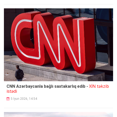
XİN təkzib
CNN Azərbaycanla bağlı saxtakarlıq edib -
istədi
5 İyun 2026, 14:54