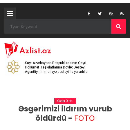
Sayt Azərbaycan Respublikasının Qeyri-
Hökumət Təşkilatlarına Dövlət Dəstəyi
Agentliyinin maliyyə dəstəyi ilə yaradılıb.
Xəbər Xətti
Əsgərimizi ildırım vurub
FOTO
öldürdü -