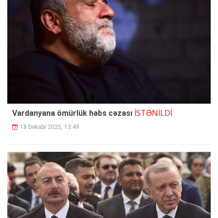
İSTƏNİLDİ
Vardanyana ömürlük həbs cəzası
18 Dekabr 2025, 13:49