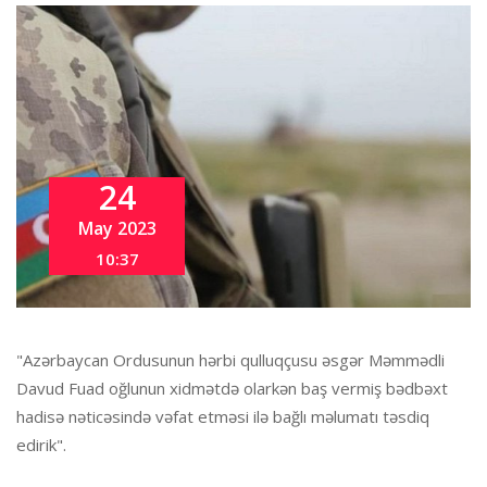
24
May 2023
10:37
"Azərbaycan Ordusunun hərbi qulluqçusu əsgər Məmmədli
Davud Fuad oğlunun xidmətdə olarkən baş vermiş bədbəxt
hadisə nəticəsində vəfat etməsi ilə bağlı məlumatı təsdiq
edirik".