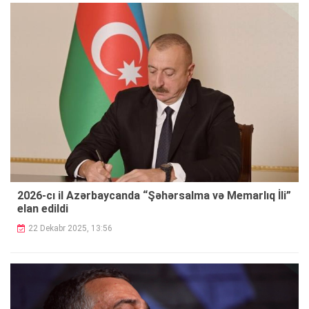
2026-cı il Azərbaycanda “Şəhərsalma və Memarlıq İli”
elan edildi
22 Dekabr 2025, 13:56