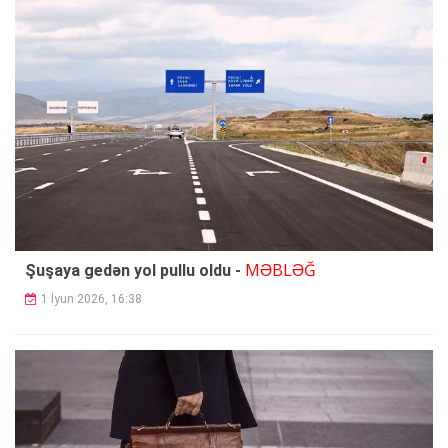
MƏBLƏĞ
Şuşaya gedən yol pullu oldu -
1 İyun 2026, 16:38