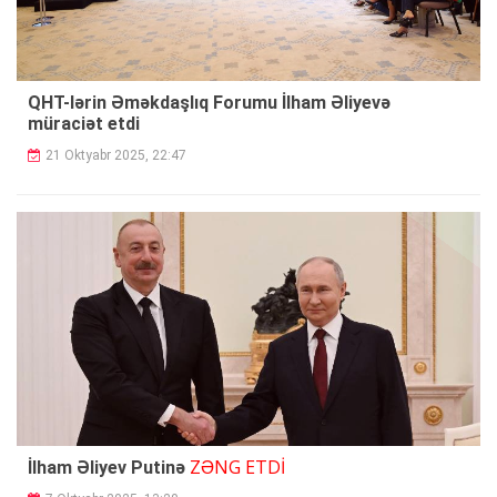
QHT-lərin Əməkdaşlıq Forumu İlham Əliyevə
müraciət etdi
21 Oktyabr 2025, 22:47
ZƏNG ETDİ
İlham Əliyev Putinə