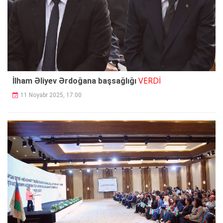
VERDİ
İlham Əliyev Ərdoğana başsağlığı
11 Noyabr 2025, 17:00