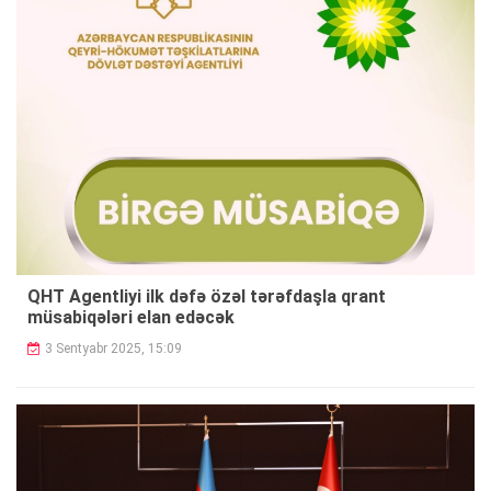
QHT Agentliyi ilk dəfə özəl tərəfdaşla qrant
müsabiqələri elan edəcək
3 Sentyabr 2025, 15:09