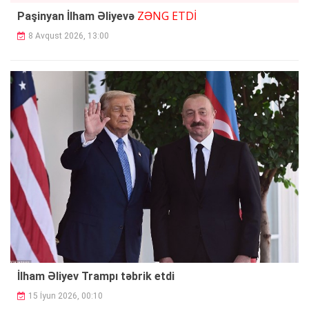
ZƏNG ETDİ
Paşinyan İlham Əliyevə
8 Avqust 2026, 13:00
İlham Əliyev Trampı təbrik etdi
15 İyun 2026, 00:10