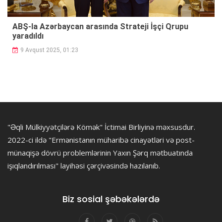
ABŞ-la Azərbaycan arasında Strateji İşçi Qrupu
yaradıldı
9 Avqust 2025, 01:23
"Əqli Mülkiyyətçilərə Kömək" İctimai Birliyinə məxsusdur.
2022-ci ildə "Ermənistanın müharibə cinayətləri və post-
münaqişə dövrü problemlərinin Yaxın Şərq mətbuatında
işıqlandırılması" layihəsi çərçivəsində hazılanıb.
Biz sosial şəbəkələrdə