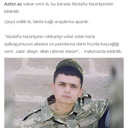
Azlist.az
xəbər verir ki, bu barədə Müdafiə Nazirliyindən
bildirilib.
Qeyd edilib ki, faktla bağlı araşdırma aparılır.
"Müdafiə Nazirliyinin rəhbərliyi vəfat edən hərbi
qulluqçumuzun ailəsinə və yaxınlarına dərin hüznlə başsağlığı
verir, səbir diləyir. Allah rəhmət eləsin!", - məlumatda bildirilib.