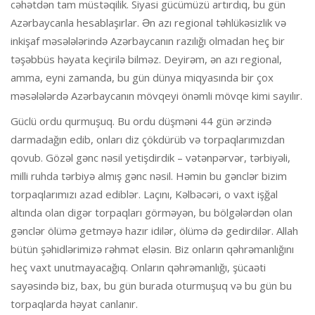
cəhətdən tam müstəqilik. Siyasi gücümüzü artırdıq, bu gün
Azərbaycanla hesablaşırlar. Ən azı regional təhlükəsizlik və
inkişaf məsələlərində Azərbaycanın razılığı olmadan heç bir
təşəbbüs həyata keçirilə bilməz. Deyirəm, ən azı regional,
amma, eyni zamanda, bu gün dünya miqyasında bir çox
məsələlərdə Azərbaycanın mövqeyi önəmli mövqe kimi sayılır.
Güclü ordu qurmuşuq. Bu ordu düşməni 44 gün ərzində
darmadağın edib, onları diz çökdürüb və torpaqlarımızdan
qovub. Gözəl gənc nəsil yetişdirdik – vətənpərvər, tərbiyəli,
milli ruhda tərbiyə almış gənc nəsil. Həmin bu gənclər bizim
torpaqlarımızı azad ediblər. Laçını, Kəlbəcəri, o vaxt işğal
altında olan digər torpaqları görməyən, bu bölgələrdən olan
gənclər ölümə getməyə hazır idilər, ölümə də gedirdilər. Allah
bütün şəhidlərimizə rəhmət eləsin. Biz onların qəhrəmanlığını
heç vaxt unutmayacağıq. Onların qəhrəmanlığı, şücaəti
sayəsində biz, bax, bu gün burada oturmuşuq və bu gün bu
torpaqlarda həyat canlanır.