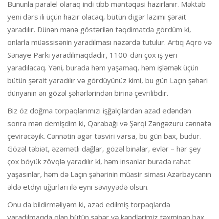
Bununla paralel olaraq indi tibb məntəqəsi hazırlanır. Məktəb
yeni dərs ili üçün hazır olacaq, bütün digər lazımi şərait
yaradılır. Dünən mənə göstərilən təqdimatda gördüm ki,
onlarla müəssisənin yaradılması nəzərdə tutulur. Artıq Aqro və
Sənaye Parkı yaradılmaqdadır, 1100-dən çox iş yeri
yaradılacaq. Yəni, burada həm yaşamaq, həm işləmək üçün
bütün şərait yaradılır və gördüyünüz kimi, bu gün Laçın şəhəri
dünyanın ən gözəl şəhərlərindən birinə çevrilibdir.
Biz öz doğma torpaqlarımızı işğalçılardan azad edəndən
sonra mən demişdim ki, Qarabağı və Şərqi Zəngəzuru cənnətə
çevirəcəyik. Cənnətin əgər təsviri varsa, bu gün bax, budur.
Gözəl təbiət, əzəmətli dağlar, gözəl binalar, evlər – hər şey
çox böyük zövqlə yaradılır ki, həm insanlar burada rahat
yaşasınlar, həm də Laçın şəhərinin müasir siması Azərbaycanın
əldə etdiyi uğurları ilə eyni səviyyədə olsun.
Onu da bildirməliyəm ki, azad edilmiş torpaqlarda
yaradılmaqda olan bütün şəhər və kəndlərimiz təxminən bax