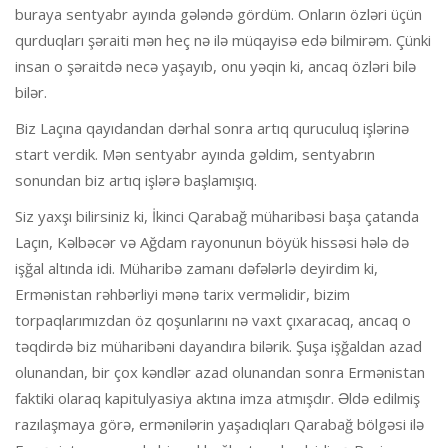
buraya sentyabr ayında gələndə gördüm. Onların özləri üçün
qurduqları şəraiti mən heç nə ilə müqayisə edə bilmirəm. Çünki
insan o şəraitdə necə yaşayıb, onu yəqin ki, ancaq özləri bilə
bilər.
Biz Laçına qayıdandan dərhal sonra artıq quruculuq işlərinə
start verdik. Mən sentyabr ayında gəldim, sentyabrın
sonundan biz artıq işlərə başlamışıq.
Siz yaxşı bilirsiniz ki, İkinci Qarabağ müharibəsi başa çatanda
Laçın, Kəlbəcər və Ağdam rayonunun böyük hissəsi hələ də
işğal altında idi. Müharibə zamanı dəfələrlə deyirdim ki,
Ermənistan rəhbərliyi mənə tarix verməlidir, bizim
torpaqlarımızdan öz qoşunlarını nə vaxt çıxaracaq, ancaq o
təqdirdə biz müharibəni dayandıra bilərik. Şuşa işğaldan azad
olunandan, bir çox kəndlər azad olunandan sonra Ermənistan
faktiki olaraq kapitulyasiya aktına imza atmışdır. Əldə edilmiş
razılaşmaya görə, ermənilərin yaşadıqları Qarabağ bölgəsi ilə