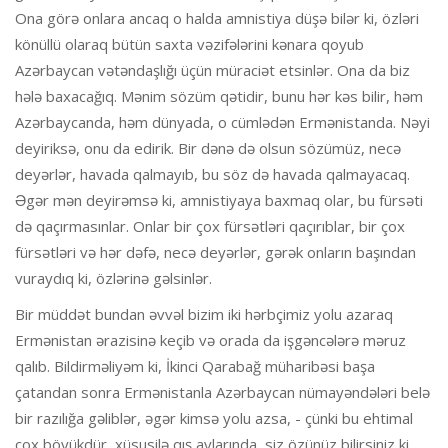
Ona görə onlara ancaq o halda amnistiya düşə bilər ki, özləri
könüllü olaraq bütün saxta vəzifələrini kənara qoyub
Azərbaycan vətəndaşlığı üçün müraciət etsinlər. Ona da biz
hələ baxacağıq. Mənim sözüm qətidir, bunu hər kəs bilir, həm
Azərbaycanda, həm dünyada, o cümlədən Ermənistanda. Nəyi
deyiriksə, onu da edirik. Bir dənə də olsun sözümüz, necə
deyərlər, havada qalmayıb, bu söz də havada qalmayacaq.
Əgər mən deyirəmsə ki, amnistiyaya baxmaq olar, bu fürsəti
də qaçırmasınlar. Onlar bir çox fürsətləri qaçırıblar, bir çox
fürsətləri və hər dəfə, necə deyərlər, gərək onların başından
vuraydıq ki, özlərinə gəlsinlər.
Bir müddət bundan əvvəl bizim iki hərbçimiz yolu azaraq
Ermənistan ərazisinə keçib və orada da işgəncələrə məruz
qalıb. Bildirməliyəm ki, İkinci Qarabağ müharibəsi başa
çatandan sonra Ermənistanla Azərbaycan nümayəndələri belə
bir razılığa gəliblər, əgər kimsə yolu azsa, - çünki bu ehtimal
çox böyükdür, xüsusilə qış aylarında, siz özünüz bilirsiniz ki,