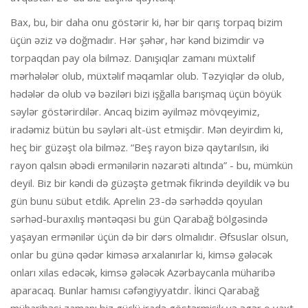
Bax, bu, bir daha onu göstərir ki, hər bir qarış torpaq bizim
üçün əziz və doğmadır. Hər şəhər, hər kənd bizimdir və
torpaqdan pay ola bilməz. Danışıqlar zamanı müxtəlif
mərhələlər olub, müxtəlif məqamlar olub. Təzyiqlər də olub,
hədələr də olub və bəziləri bizi işğalla barışmaq üçün böyük
səylər göstərirdilər. Ancaq bizim əyilməz mövqeyimiz,
iradəmiz bütün bu səyləri alt-üst etmişdir. Mən deyirdim ki,
heç bir güzəşt ola bilməz. “Beş rayon bizə qaytarılsın, iki
rayon qalsın əbədi ermənilərin nəzarəti altında” - bu, mümkün
deyil. Biz bir kəndi də güzəştə getmək fikrində deyildik və bu
gün bunu sübut etdik. Aprelin 23-də sərhəddə qoyulan
sərhəd-buraxılış məntəqəsi bu gün Qarabağ bölgəsində
yaşayan ermənilər üçün də bir dərs olmalıdır. Əfsuslar olsun,
onlar bu günə qədər kiməsə arxalanırlar ki, kimsə gələcək
onları xilas edəcək, kimsə gələcək Azərbaycanla müharibə
aparacaq. Bunlar hamısı cəfəngiyyatdır. İkinci Qarabağ