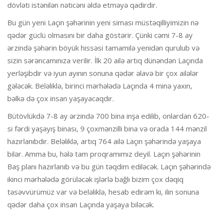
dövləti istənilən nəticəni əldə etməyə qadirdir.
Bu gün yeni Laçın şəhərinin yeni siması müstəqilliyimizin nə
qədər güclü olmasını bir daha göstərir. Çünki cəmi 7-8 ay
ərzində şəhərin böyük hissəsi tamamilə yenidən qurulub və
sizin sərəncamınıza verilir. İlk 20 ailə artıq dünəndən Laçında
yerləşibdir və iyun ayının sonuna qədər əlavə bir çox ailələr
gələcək. Beləliklə, birinci mərhələdə Laçında 4 minə yaxın,
bəlkə də çox insan yaşayacaqdır.
Bütövlükdə 7-8 ay ərzində 700 bina inşa edilib, onlardan 620-
si fərdi yaşayış binası, 9 çoxmənzilli bina və orada 144 mənzil
hazırlanıbdır. Beləliklə, artıq 764 ailə Laçın şəhərində yaşaya
bilər. Amma bu, hələ tam proqramımız deyil. Laçın şəhərinin
Baş planı hazırlanıb və bu gün təqdim ediləcək. Laçın şəhərində
ikinci mərhələdə görüləcək işlərlə bağlı bizim çox dəqiq
təsəvvürümüz var və beləliklə, hesab edirəm ki, ilin sonuna
qədər daha çox insan Laçında yaşaya biləcək.