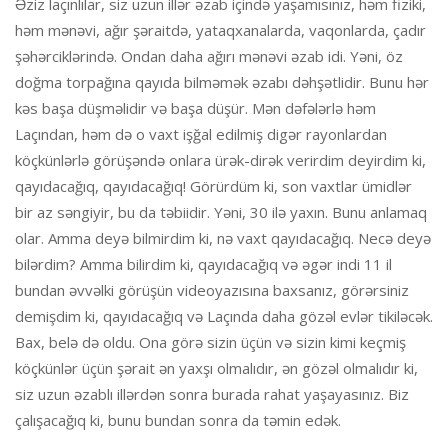
Əziz laçınlılar, siz uzun illər əzab içində yaşamısınız, həm fiziki,
həm mənəvi, ağır şəraitdə, yataqxanalarda, vaqonlarda, çadır
şəhərciklərində. Ondan daha ağırı mənəvi əzab idi. Yəni, öz
doğma torpağına qayıda bilməmək əzabı dəhşətlidir. Bunu hər
kəs başa düşməlidir və başa düşür. Mən dəfələrlə həm
Laçından, həm də o vaxt işğal edilmiş digər rayonlardan
köçkünlərlə görüşəndə onlara ürək-dirək verirdim deyirdim ki,
qayıdacağıq, qayıdacağıq! Görürdüm ki, son vaxtlar ümidlər
bir az səngiyir, bu da təbiidir. Yəni, 30 ilə yaxın. Bunu anlamaq
olar. Amma deyə bilmirdim ki, nə vaxt qayıdacağıq. Necə deyə
bilərdim? Amma bilirdim ki, qayıdacağıq və əgər indi 11 il
bundan əvvəlki görüşün videoyazısına baxsanız, görərsiniz
demişdim ki, qayıdacağıq və Laçında daha gözəl evlər tikiləcək.
Bax, belə də oldu. Ona görə sizin üçün və sizin kimi keçmiş
köçkünlər üçün şərait ən yaxşı olmalıdır, ən gözəl olmalıdır ki,
siz uzun əzablı illərdən sonra burada rahat yaşayasınız. Biz
çalışacağıq ki, bunu bundan sonra da təmin edək.