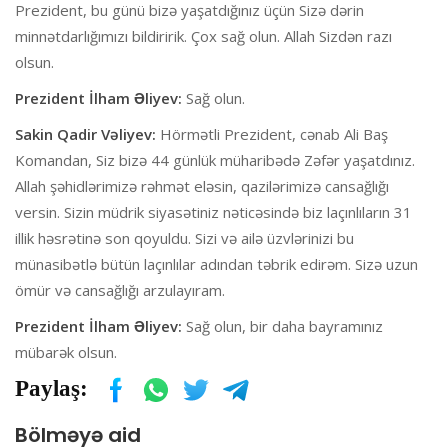
Prezident, bu günü bizə yaşatdığınız üçün Sizə dərin
minnətdarlığımızı bildiririk. Çox sağ olun. Allah Sizdən razı
olsun.
Prezident İlham Əliyev:
Sağ olun.
Sakin Qadir Vəliyev:
Hörmətli Prezident, cənab Ali Baş
Komandan, Siz bizə 44 günlük müharibədə Zəfər yaşatdınız.
Allah şəhidlərimizə rəhmət eləsin, qazilərimizə cansağlığı
versin. Sizin müdrik siyasətiniz nəticəsində biz laçınlıların 31
illik həsrətinə son qoyuldu. Sizi və ailə üzvlərinizi bu
münasibətlə bütün laçınlılar adından təbrik edirəm. Sizə uzun
ömür və cansağlığı arzulayıram.
Prezident İlham Əliyev:
Sağ olun, bir daha bayramınız
mübarək olsun.
Paylaş:
Bölməyə aid