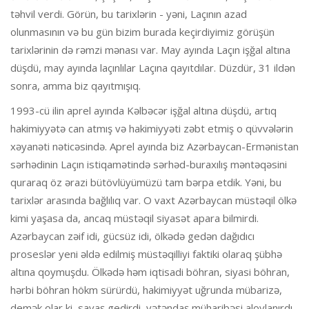
təhvil verdi. Görün, bu tarixlərin - yəni, Laçının azad
olunmasının və bu gün bizim burada keçirdiyimiz görüşün
tarixlərinin də rəmzi mənası var. May ayında Laçın işğal altına
düşdü, may ayında laçınlılar Laçına qayıtdılar. Düzdür, 31 ildən
sonra, amma biz qayıtmışıq.
1993-cü ilin aprel ayında Kəlbəcər işğal altına düşdü, artıq
hakimiyyətə can atmış və hakimiyyəti zəbt etmiş o qüvvələrin
xəyanəti nəticəsində. Aprel ayında biz Azərbaycan-Ermənistan
sərhədinin Laçın istiqamətində sərhəd-buraxılış məntəqəsini
quraraq öz ərazi bütövlüyümüzü tam bərpa etdik. Yəni, bu
tarixlər arasında bağlılıq var. O vaxt Azərbaycan müstəqil ölkə
kimi yaşasa da, ancaq müstəqil siyasət apara bilmirdi.
Azərbaycan zəif idi, gücsüz idi, ölkədə gedən dağıdıcı
proseslər yeni əldə edilmiş müstəqilliyi faktiki olaraq şübhə
altına qoymuşdu. Ölkədə həm iqtisadi böhran, siyasi böhran,
hərbi böhran hökm sürürdü, hakimiyyət uğrunda mübarizə,
demək olar ki, savaş gedirdi, vətəndaş müharibəsi alovlanırdı.