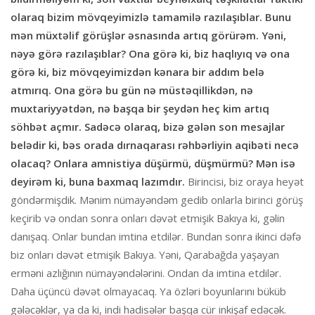
olaraq bizim mövqeyimizlə tamamilə razılaşıblar. Bunu
mən müxtəlif görüşlər əsnasında artıq görürəm. Yəni,
nəyə görə razılaşıblar? Ona görə ki, biz haqlıyıq və ona
görə ki, biz mövqeyimizdən kənara bir addım belə
atmırıq. Ona görə bu gün nə müstəqillikdən, nə
muxtariyyətdən, nə başqa bir şeydən heç kim artıq
söhbət açmır. Sadəcə olaraq, bizə gələn son mesajlar
belədir ki, bəs orada dırnaqarası rəhbərliyin aqibəti necə
olacaq? Onlara amnistiya düşürmü, düşmürmü? Mən isə
deyirəm ki, buna baxmaq lazımdır.
Birincisi, biz oraya heyət
göndərmişdik. Mənim nümayəndəm gedib onlarla birinci görüş
keçirib və ondan sonra onları dəvət etmişik Bakıya ki, gəlin
danışaq. Onlar bundan imtina etdilər. Bundan sonra ikinci dəfə
biz onları dəvət etmişik Bakıya. Yəni, Qarabağda yaşayan
erməni azlığının nümayəndələrini. Ondan da imtina etdilər.
Daha üçüncü dəvət olmayacaq. Ya özləri boyunlarını büküb
gələcəklər, ya da ki, indi hadisələr başqa cür inkişaf edəcək.