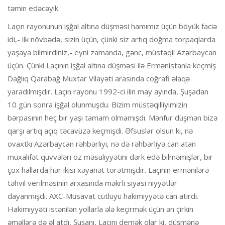
təmin edəcəyik.
Laçın rayonunun işğal altına düşməsi hamımız üçün böyük faciə
idi,- ilk növbədə, sizin üçün, çünki siz artıq doğma torpaqlarda
yaşaya bilmirdiniz,- eyni zamanda, gənc, müstəqil Azərbaycan
üçün. Çünki Laçının işğal altına düşməsi ilə Ermənistanla keçmiş
Dağlıq Qarabağ Muxtar Vilayəti arasında coğrafi əlaqə
yaradılmışdır. Laçın rayonu 1992-ci ilin may ayında, Şuşadan
10 gün sonra işğal olunmuşdu. Bizim müstəqilliyimizin
bərpasının heç bir yaşı tamam olmamışdı. Mənfur düşmən bizə
qarşı artıq açıq təcavüzə keçmişdi. Əfsuslar olsun ki, nə
ovaxtkı Azərbaycan rəhbərliyi, nə də rəhbərliyə can atan
müxalifət qüvvələri öz məsuliyyətini dərk edə bilməmişlər, bir
çox hallarda hər ikisi xəyanət törətmişdir. Laçının ermənilərə
təhvil verilməsinin arxasında məkrli siyasi niyyətlər
dayanmışdı. AXC-Müsavat cütlüyü hakimiyyətə can atırdı.
Hakimiyyəti istənilən yollarla ələ keçirmək üçün ən çirkin
əməllərə də əl atdı, Şuşanı, Laçını demək olar ki, düşmənə