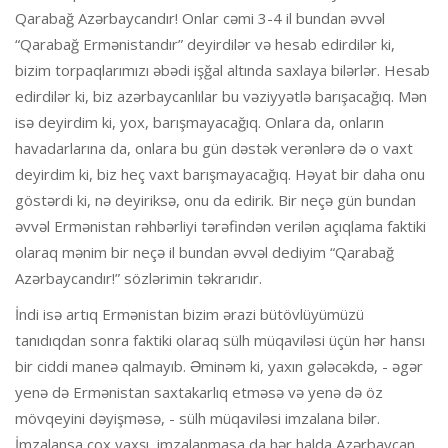
Qarabağ Azərbaycandır! Onlar cəmi 3-4 il bundan əvvəl
“Qarabağ Ermənistandır” deyirdilər və hesab edirdilər ki,
bizim torpaqlarımızı əbədi işğal altında saxlaya bilərlər. Hesab
edirdilər ki, biz azərbaycanlılar bu vəziyyətlə barışacağıq. Mən
isə deyirdim ki, yox, barışmayacağıq. Onlara da, onların
havadarlarına da, onlara bu gün dəstək verənlərə də o vaxt
deyirdim ki, biz heç vaxt barışmayacağıq. Həyat bir daha onu
göstərdi ki, nə deyiriksə, onu da edirik. Bir neçə gün bundan
əvvəl Ermənistan rəhbərliyi tərəfindən verilən açıqlama faktiki
olaraq mənim bir neçə il bundan əvvəl dediyim “Qarabağ
Azərbaycandır!” sözlərimin təkrarıdır.
İndi isə artıq Ermənistan bizim ərazi bütövlüyümüzü
tanıdıqdan sonra faktiki olaraq sülh müqaviləsi üçün hər hansı
bir ciddi maneə qalmayıb. Əminəm ki, yaxın gələcəkdə, - əgər
yenə də Ermənistan saxtakarlıq etməsə və yenə də öz
mövqeyini dəyişməsə, - sülh müqaviləsi imzalana bilər.
İmzalansa çox yaxşı, imzalanmasa da hər halda Azərbaycan