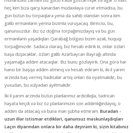
müharibəsi zamanı biz güclü iradə göstərmişik və əgər o vaxt
heç kim bizə qarşı kənardan müdaxiləyə cürət etmədisə, bu
gün bütün bu torpaqlara yenə də sahib olandan sonra kim
gəlib ermənilərin yerinə bizimlə vuruşacaq. Birincisi, bu,
qanunsuzdur. Biz öz doğma torpağımızdayıq və bu gün
ermənilərin yaşadıqları Qarabağ bölgəsi bizim əzəli, hüquqi
torpağımızdır. Sadəcə olaraq, biz hesab edirik ki, onlar özləri
başa düşəcəklər, özləri gəlib Azərbaycan Bayrağı altında
yaşamağa addım atacaqlar. Biz bunu gözləyirik. Ona görə hər
hansı bir başqa addım atmırıq və hesab edirəm ki, iki il yarım
ərzində baş vermiş hadisələr artıq onları da oyatmalıdır, bu
yuxudan, bu xülyadan ayıltmalıdır.
İki il yarım ərzində bütün planlarımız ardıcıllıqla, tədricən
həyata keçdi və biz öz planlarımızın son addımlığındayıq, o
addım da atılacaq və buna mən şübhə etmirəm.
Buradan -
uzun illər istismar etdikləri, qanunsuz məskunlaşdıqları
Laçın diyarından onlara bir daha deyirəm ki, sizin kitabınız