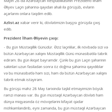
Mayın 28-də Azərbaycan Respublikasının Prezidenti İlham
Əliyev Laçın şəhərinə qayıdan əhali ilə görüşüb, evlərin
açarlarını onlara təqdim edib.
Azlist.az
xəbər verir ki, dövlətimizin başçısı görüşdə çıxış
edib.
Prezident İlham Əliyevin
çıxışı
:
- Bu gün Müstəqillik Günüdür. Əziz laçınlılar, ilk növbədə sizi və
bütün Azərbaycan xalqını Müstəqillik Günü münasibətilə təbrik
edirəm. Bu gün ikiqat bayramdır. Çünki bu gün Laçın şəhərinin
sakinləri uzun fasilədən sonra öz doğma şəhərinə qayıdıblar
və bu münasibətlə həm sizi, həm də bütün Azərbaycan xalqını
təbrik etmək istəyirəm.
Bu görüşü məhz 28 May tarixində təşkil etməyimizin böyük
rəmzi mənası var. Bu gün müstəqil Azərbaycan dövləti həm
dünya miqyasında öz mövqelərini kifayət qədər
möhkəmləndirib, eyni zamanda, bu gün müstəqil Azərbaycan