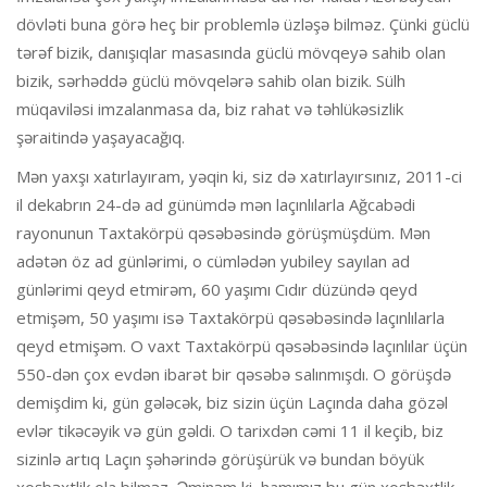
dövləti buna görə heç bir problemlə üzləşə bilməz. Çünki güclü
tərəf bizik, danışıqlar masasında güclü mövqeyə sahib olan
bizik, sərhəddə güclü mövqelərə sahib olan bizik. Sülh
müqaviləsi imzalanmasa da, biz rahat və təhlükəsizlik
şəraitində yaşayacağıq.
Mən yaxşı xatırlayıram, yəqin ki, siz də xatırlayırsınız, 2011-ci
il dekabrın 24-də ad günümdə mən laçınlılarla Ağcabədi
rayonunun Taxtakörpü qəsəbəsində görüşmüşdüm. Mən
adətən öz ad günlərimi, o cümlədən yubiley sayılan ad
günlərimi qeyd etmirəm, 60 yaşımı Cıdır düzündə qeyd
etmişəm, 50 yaşımı isə Taxtakörpü qəsəbəsində laçınlılarla
qeyd etmişəm. O vaxt Taxtakörpü qəsəbəsində laçınlılar üçün
550-dən çox evdən ibarət bir qəsəbə salınmışdı. O görüşdə
demişdim ki, gün gələcək, biz sizin üçün Laçında daha gözəl
evlər tikəcəyik və gün gəldi. O tarixdən cəmi 11 il keçib, biz
sizinlə artıq Laçın şəhərində görüşürük və bundan böyük