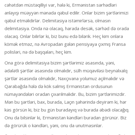
cəhətdən müstəqilliyi var, hələ ki, Ermənistan sərhədləri
anlayışı müəyyən mənada qəbul edilir. Onlar bizim şərtlərimizi
qəbul etməlidirlər. Delimitasiya istəmirlərsə, olmasın
delimitasiya. Onda nə olacaq, harada desək, sərhəd də orada
olacaq. Onlar bilirlər ki, biz bunu edə bilərik. Heç kim onlara
kömək etməz, nə Avropadan gələn pensiyaya çıxmış Fransa
polisləri, nə də başqaları, heç kim.
Ona görə delimitasiya bizim şərtlərimiz əsasında, yəni,
ədalətli şərtlər əsasında olmalıdır, sülh müqaviləsi beynəlxalq
şərtlər əsasında olmalıdır, Naxçıvana yolumuz açılmalıdır və
Qarabağda hələ də kök salmış Ermənistan ordusunun
nümayəndələri oradan çıxarılmalıdır. Bu, bizim şərtlərimizdir.
Mən bu şərtləri, bax, burada, Laçın şəhərində deyirəm ki, hər
kəs görsün ki, biz bu gün buradayıq və burada əbədi olacağıq.
Onu da bilsinlər ki, Ermənistan kəndləri buradan görünür. Biz
də görürük o kəndləri, yəni, onu da unutmasınlar.