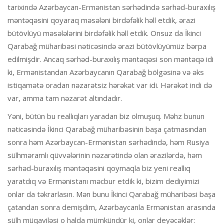
tarixində Azərbaycan-Ermənistan sərhədində sərhəd-buraxılış
məntəqəsini qoyaraq məsələni birdəfəlik həll etdik, ərazi
bütövlüyü məsələlərini birdəfəlik həll etdik. Onsuz da İkinci
Qarabağ müharibəsi nəticəsində ərazi bütövlüyümüz bərpa
edilmişdir. Ancaq sərhəd-buraxılış məntəqəsi son məntəqə idi
ki, Ermənistandan Azərbaycanın Qarabağ bölgəsinə və əks
istiqamətə oradan nəzarətsiz hərəkət var idi. Hərəkət indi də
var, amma tam nəzarət altındadır.
Yəni, bütün bu reallıqları yaradan biz olmuşuq. Məhz bunun
nəticəsində İkinci Qarabağ müharibəsinin başa çatmasından
sonra həm Azərbaycan-Ermənistan sərhədində, həm Rusiya
sülhməramlı qüvvələrinin nəzarətində olan ərazilərdə, həm
sərhəd-buraxılış məntəqəsini qoymaqla biz yeni reallıq
yaratdıq və Ermənistanı məcbur etdik ki, bizim dediyimizi
onlar da təkrarlasın. Mən bunu İkinci Qarabağ müharibəsi başa
çatandan sonra demişdim, Azərbaycanla Ermənistan arasında
sülh müqaviləsi o halda mümkündür ki, onlar deyəcəklər: