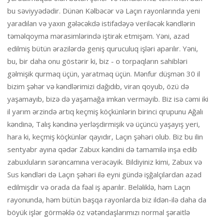
bu səviyyədədir. Dünən Kəlbəcər və Laçın rayonlarında yeni
yaradılan və yaxın gələcəkdə istifadəyə veriləcək kəndlərin
təməlqoyma mərasimlərində iştirak etmişəm. Yəni, azad
edilmiş bütün ərazilərdə geniş quruculuq işləri aparılır. Yəni,
bu, bir daha onu göstərir ki, biz - o torpaqların sahibləri
gəlmişik qurmaq üçün, yaratmaq üçün. Mənfur düşmən 30 il
bizim şəhər və kəndlərimizi dağıdıb, viran qoyub, özü də
yaşamayıb, bizə də yaşamağa imkan verməyib. Biz isə cəmi iki
il yarım ərzində artıq keçmiş köçkünlərin birinci qrupunu Ağalı
kəndinə, Talış kəndinə yerləşdirmişik və üçüncü yaşayış yeri,
hara ki, keçmiş köçkünlər qayıdır, Laçın şəhəri olub. Biz bu ilin
sentyabr ayına qədər Zabux kəndini də tamamilə inşa edib
zabuxluların sərəncamına verəcəyik. Bildiyiniz kimi, Zabux və
Sus kəndləri də Laçın şəhəri ilə eyni gündə işğalçılardan azad
edilmişdir və orada da fəal iş aparılır. Beləliklə, həm Laçın
rayonunda, həm bütün başqa rayonlarda biz ildən-ilə daha da
böyük işlər görməklə öz vətəndaşlarımızı normal şəraitlə