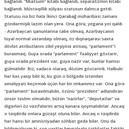
bağlandı. “Miatsum” kitabı bağlandı, separatizmin kitabı
bağlandı. Müstəqillik xülyası statusun dalınca getdi.
Statusu isə biz hələ İkinci Qarabağ müharibəsi zamanı
göndərmişik lazım olan yerə. Ona görə, yeganə yol qalıb
- Azərbaycan qanunlarına tabe olmaq, Azərbaycanın
loyal normal vətəndaşı olmaq, öz dıqnaqarası saxta
dövlət atributlarını zibil yeşiyinə atmaq, “parlament”i
buraxmaq. Guya orada “parlament” fəaliyyət göstərir,
guya orada prezident var, guya nazir var, bunlar hamısı
gülməlidir. Biz, sadəcə olaraq, dözüm göstəririk. Halbuki
hər kəs yaxşı bilir ki, bu gün o bölgədə istənilən
əməliyyatı keçirmək üçün hər bir imkanımız var. Ona görə
“parlament” buraxılmalıdır, özünü “prezident” adlandıran
ünsür təslim olmalıdır, bütün “nazirlər”, “deputatlar” və
digərləri öz vəzifələrini artıq kənara qoymalıdırlar. Ancaq
o təqdirdə onlara güzəşt oluna bilər. Ancaq o təqdirdə
hər hansı bir amnistiyadan söhbət gedə bilər. Onu da
bildirməliyəm ki, son vaxtlar beynəlxalq təşkilatlar faktiki