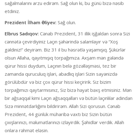
sağalmalarını arzu edirəm. Sağ olun ki, bu günü bizə nəsib
etdiniz.
Prezident İlham Əliyev:
Sağ olun.
Elbrus Sadıqov:
Cənab Prezident, 31 illik işğaldan sonra Sizi
cənnətə çevirdiyiniz Laçın şəhərində salamlayır və “Xoş
gəldiniz!” deyirəm. Biz 31 il bu həsrətlə yaşamışıq. Şükürlər
olsun Allaha, qayıtmışıq torpağımıza. Axşam mən gələndə
qürur hissi duydum, Laçının belə gözəlləşməsi, tez bir
zamanda quruculuq işləri, abadlıq işləri Sizin sayənizdə
görülübdür və biz çox qürur hissi keçiririk. Siz bizim
torpağımızı qaytarmısınız, Siz bizə həyat bəxş etmisiniz. Mən
bir ağsaqqal kimi Laçın ağsaqqalları və bütün laçınlılar adından
Sizə minnətdarlığımı bildirirəm. Allah Sizi qorusun. Cənab
Prezident, 44 günlük müharibə vaxtı biz Sizin bütün
çıxışlarınızı, məlumatlarınızı izləyirdik. Şəhidlər verdik. Allah
onlara rəhmət eləsin.