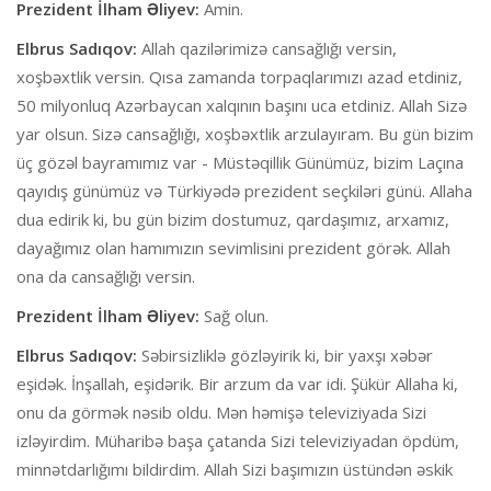
Prezident İlham Əliyev:
Amin.
Elbrus Sadıqov:
Allah qazilərimizə cansağlığı versin,
xoşbəxtlik versin. Qısa zamanda torpaqlarımızı azad etdiniz,
50 milyonluq Azərbaycan xalqının başını uca etdiniz. Allah Sizə
yar olsun. Sizə cansağlığı, xoşbəxtlik arzulayıram. Bu gün bizim
üç gözəl bayramımız var - Müstəqillik Günümüz, bizim Laçına
qayıdış günümüz və Türkiyədə prezident seçkiləri günü. Allaha
dua edirik ki, bu gün bizim dostumuz, qardaşımız, arxamız,
dayağımız olan hamımızın sevimlisini prezident görək. Allah
ona da cansağlığı versin.
Prezident İlham Əliyev:
Sağ olun.
Elbrus Sadıqov:
Səbirsizliklə gözləyirik ki, bir yaxşı xəbər
eşidək. İnşallah, eşidərik. Bir arzum da var idi. Şükür Allaha ki,
onu da görmək nəsib oldu. Mən həmişə televiziyada Sizi
izləyirdim. Müharibə başa çatanda Sizi televiziyadan öpdüm,
minnətdarlığımı bildirdim. Allah Sizi başımızın üstündən əskik