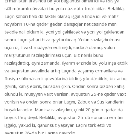
Ermənistan arasında bir yol bağlantısı olmalı idi və Rusiya
sülhməramlı qüvvələri bu yola nəzarət etməli idilər. Beləliklə,
Laçın şəhəri hələ də faktiki olaraq işğal altında idi və məhz
noyabrın 10-na qədər gedən danışıqlar nəticəsində mən
təkidlə nail oldum ki, yeni yol çəkiləcək və yeni yol çəkiləndən
sonra Laçın şəhəri bizə qaytarılacaq. Yolun razılaşdırılması
üçün üç il vaxt müəyyən edilmişdi, sadəcə olaraq, yolun
marşrutunun razılaşdırılması üçün. Biz nəinki bunu
razılaşdırdıq, eyni zamanda, ilyarım ərzində bu yolu inşa etdik
və avqustun əvvəlində artıq Laçında yaşamış ermənilərə və
Rusiya sülhməramlı qüvvələrinə bildiriş göndərdik ki, biz artıq
gəlirik, xahiş edirik, buradan çıxın. Ondan sonra bizdən xahiş
olundu ki, müəyyən vaxt verilsin, avqustun 25-nə qədər vaxt
verilsin və ondan sonra onlar Laçını, Zabux və Sus kəndlərini
boşaldacaqlar. Mən isə razılaşdım, çünki 20 gün o qədər də
böyük fərq deyil. Beləliklə, avqustun 25-də sonuncu erməni
işğalçı, yaxud ki, qanunsuz yaşayan Laçını tərk etdi və
avqustun 26-da biz Laçına qayıtdıq.