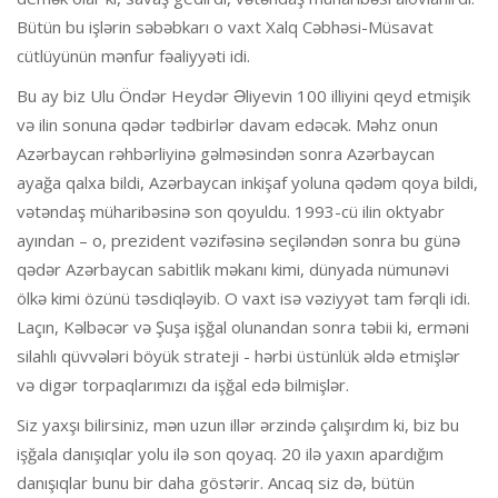
Bütün bu işlərin səbəbkarı o vaxt Xalq Cəbhəsi-Müsavat
cütlüyünün mənfur fəaliyyəti idi.
Bu ay biz Ulu Öndər Heydər Əliyevin 100 illiyini qeyd etmişik
və ilin sonuna qədər tədbirlər davam edəcək. Məhz onun
Azərbaycan rəhbərliyinə gəlməsindən sonra Azərbaycan
ayağa qalxa bildi, Azərbaycan inkişaf yoluna qədəm qoya bildi,
vətəndaş müharibəsinə son qoyuldu. 1993-cü ilin oktyabr
ayından – o, prezident vəzifəsinə seçiləndən sonra bu günə
qədər Azərbaycan sabitlik məkanı kimi, dünyada nümunəvi
ölkə kimi özünü təsdiqləyib. O vaxt isə vəziyyət tam fərqli idi.
Laçın, Kəlbəcər və Şuşa işğal olunandan sonra təbii ki, erməni
silahlı qüvvələri böyük strateji - hərbi üstünlük əldə etmişlər
və digər torpaqlarımızı da işğal edə bilmişlər.
Siz yaxşı bilirsiniz, mən uzun illər ərzində çalışırdım ki, biz bu
işğala danışıqlar yolu ilə son qoyaq. 20 ilə yaxın apardığım
danışıqlar bunu bir daha göstərir. Ancaq siz də, bütün