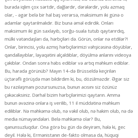
burada iqlim çox sərtdir, dağlardır, dərələrdir, yolu azmaq
olar, - əgər belə bir hal baş verərsə, maksimum iki günə o
adamlar qaytarılmalıdır. Biz buna əməl edirdik. Onları
maksimum iki gün saxlayıb, sorğu-suala tutub qaytarırdıq,
mülki vətəndaşları da, hərbçiləri də. Görün, onlar nə etdilər?!
Onlar, birincisi, yolu azmış hərbçilərimizi vəhşicəsinə döyüblər,
qandallayıblar, ləyaqətini alçaldıblar, döyülmə anlarını videoya
çəkiblər. Ondan sonra həbs ediblər və artıq məhkum ediblər.
Bu, harada görünüb? Mayın 14-də Brüsseldə keçirilən
üçtərəfli görüşdə mən bildirdim ki, bu, dözülməzdir. Əgər siz
bu razılaşmanı pozursunuzsa, bunun acısını siz özünüz
çəkəcəksiniz. Dərhal bizim hərbçilərimizi qaytarın. Amma
bunun əvəzinə onlara iş verilib, 11 il müddətinə məhkum
ediliblər. Nə məhkəmə olub, nə vəkil olub, nə hakim olub, nə də
media nümayəndələri. Belə məhkəmə olar? Bu,
qanunsuzluqdur. Ona görə bu gün də deyirəm, hələ ki, gec
deyil. Hələ ki, Ermənistanın de-fakto olmasa da, hüquqi