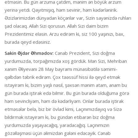
etməsin. Bu gün arzuma çatdım, mənim ən böyük arzum
yerinə yetdi. Qayıtmışıq, həm sevinir, həm kədərlənirik.
Əzizlərimizdən dünyadan köçənlər var, Sizin sayənizdə ruhları
şad olacaq. Allah Sizi qorusun. Allah Sizi daim bizim
Prezidentimiz eləsin. Arzu edirəm ki, siz 100 yaşınızı, bax,
burada qeyd edəsiniz.
Sakin Əjdər Əhmədov:
Cənab Prezident, Sizi doğma
yurdumuzda, torpağımızda xoş gördük. Mən Sizi, Mehriban
xanım Əliyevanı 28 May bayramı münasibətilə səmimi-
qəlbdən təbrik edirəm. Çox təəssüf hissi ilə qeyd etmək
istəyirəm ki, bizim yaşlı nəsil, şəxsən mənim atam, anam bu
gün burada iştirak edə bilmir. Bu gün burada olduğuma görə
həm sevincliyəm, həm də kədərliyəm. Onlar burada iştirak
etməsələr belə, biz bir övlad kimi, Laçınımızdayıq və Sizə
bildirmək istəyirəm ki, bu gündən etibarən biz doğma
yurdumuzda yaşayacağıq, yaradacağıq. Laçınımızın
gözəlləşməsi üçün əlimizdən gələni edəcəyik. Cənab