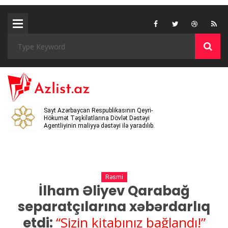
Sayt Azərbaycan Respublikasının Qeyri-
Hökumət Təşkilatlarına Dövlət Dəstəyi
Agentliyinin maliyyə dəstəyi ilə yaradılıb.
Rəsmi
İlham Əliyev Qarabağ
separatçılarına xəbərdarlıq
“Sizin kitabınız bağlandı!”
etdi: