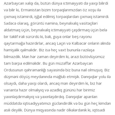
Azərbaycan xalqı da, bütün dünya ictimaiyyəti də yaxşı bilirdi
və bilir ki, Ermənistan bizim torpaqlarımızdan öz xoşu ilə
çıxmaq istəmirdi, işğal edilmiş torpaqlardan çıxmaq istəmirdi.
Sadəcə olaraq, görüntü naminə, beynəlxalq vasitəçiləri
aldatmaq üçün, beynəlxalq ictimaiyyəti çaşdırmaq üçün belə
bir təklif irəli sürürdü ki, bəli, guya onlar beş rayonu
qaytarmağa hazırdırlar, ancaq Laçın və Kəlbəcər onların əlində
həmişəlik qalmalıdır. Biz isə heç vaxt bununla razılaşa
bilməzdik. Mən hər zaman deyirdim ki, ərazi bütövlüyümüz
tam bərpa edilməlidir. Bu gün müzəffər Azərbaycan
Ordusunun qəhrəmanlığı sayəsində biz buna nail olmuşuq. Biz
düşməni döyüş meydanında məğlub etmişik. Danışıqlar yolu ilə
olsaydı, daha yaxşı olardı, ancaq mən deyirdim ki, biz hər
varianta hazır olmalıyıq və azadlıq gününü hər birimiz
yaxınlaşdırmalıyıq və yaxınlaşdırdıq. Danışıqlar aparılan
müddətdə iqtisadiyyatımızı gücləndirdik və bu gün heç kimdən
asılı deyilik. Dünya miqyasında nadir ölkələrdənik ki, iqtisadi