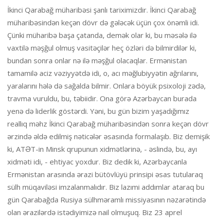
İkinci Qarabağ müharibəsi şanlı tariximizdir. İkinci Qarabağ
müharibəsindən keçən dövr də gələcək üçün çox önəmli idi.
Çünki müharibə başa çatanda, demək olar ki, bu məsələ ilə
vaxtilə məşğul olmuş vasitəçilər heç özləri də bilmirdilər ki,
bundan sonra onlar nə ilə məşğul olacaqlar. Ermənistan
tamamilə aciz vəziyyətdə idi, o, acı məğlubiyyətin ağrılarını,
yaralarını hələ də sağalda bilmir. Onlara böyük psixoloji zədə,
travma vuruldu, bu, təbiidir. Ona görə Azərbaycan burada
yenə də liderlik göstərdi. Yəni, bu gün bizim yaşadığımız
reallıq məhz İkinci Qarabağ müharibəsindən sonra keçən dövr
ərzində əldə edilmiş nəticələr əsasında formalaşıb. Biz demişik
ki, ATƏT-in Minsk qrupunun xidmətlərinə, - əslində, bu, ayı
xidməti idi, - ehtiyac yoxdur. Biz dedik ki, Azərbaycanla
Ermənistan arasında ərazi bütövlüyü prinsipi əsas tutularaq
sülh müqaviləsi imzalanmalıdır. Biz lazımi addımlar ataraq bu
gün Qarabağda Rusiya sülhməramlı missiyasının nəzarətində
olan ərazilərdə istədiyimizə nail olmuşuq. Biz 23 aprel