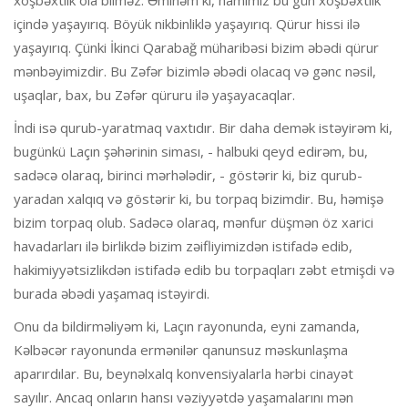
xoşbəxtlik ola bilməz. Əminəm ki, hamımız bu gün xoşbəxtlik
içində yaşayırıq. Böyük nikbinliklə yaşayırıq. Qürur hissi ilə
yaşayırıq. Çünki İkinci Qarabağ müharibəsi bizim əbədi qürur
mənbəyimizdir. Bu Zəfər bizimlə əbədi olacaq və gənc nəsil,
uşaqlar, bax, bu Zəfər qüruru ilə yaşayacaqlar.
İndi isə qurub-yaratmaq vaxtıdır. Bir daha demək istəyirəm ki,
bugünkü Laçın şəhərinin siması, - halbuki qeyd edirəm, bu,
sadəcə olaraq, birinci mərhələdir, - göstərir ki, biz qurub-
yaradan xalqıq və göstərir ki, bu torpaq bizimdir. Bu, həmişə
bizim torpaq olub. Sadəcə olaraq, mənfur düşmən öz xarici
havadarları ilə birlikdə bizim zəifliyimizdən istifadə edib,
hakimiyyətsizlikdən istifadə edib bu torpaqları zəbt etmişdi və
burada əbədi yaşamaq istəyirdi.
Onu da bildirməliyəm ki, Laçın rayonunda, eyni zamanda,
Kəlbəcər rayonunda ermənilər qanunsuz məskunlaşma
aparırdılar. Bu, beynəlxalq konvensiyalarla hərbi cinayət
sayılır. Ancaq onların hansı vəziyyətdə yaşamalarını mən