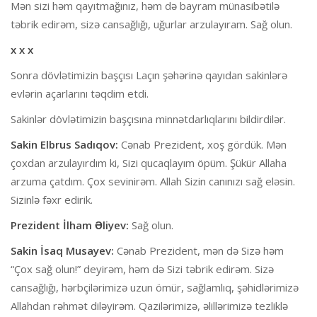
Mən sizi həm qayıtmağınız, həm də bayram münasibətilə
təbrik edirəm, sizə cansağlığı, uğurlar arzulayıram. Sağ olun.
x x x
Sonra dövlətimizin başçısı Laçın şəhərinə qayıdan sakinlərə
evlərin açarlarını təqdim etdi.
Sakinlər dövlətimizin başçısına minnətdarlıqlarını bildirdilər.
Sakin Elbrus Sadıqov:
Cənab Prezident, xoş gördük. Mən
çoxdan arzulayırdım ki, Sizi qucaqlayım öpüm. Şükür Allaha
arzuma çatdım. Çox sevinirəm. Allah Sizin canınızı sağ eləsin.
Sizinlə fəxr edirik.
Prezident İlham Əliyev:
Sağ olun.
Sakin İsaq Musayev:
Cənab Prezident, mən də Sizə həm
“Çox sağ olun!” deyirəm, həm də Sizi təbrik edirəm. Sizə
cansağlığı, hərbçilərimizə uzun ömür, sağlamlıq, şəhidlərimizə
Allahdan rəhmət diləyirəm. Qazilərimizə, əlillərimizə tezliklə