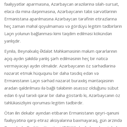
fəaliyyətlər aparmasına, Azərbaycan ərazilərinə silah-sursat,
eləcə də mina daşınmasına, Azərbaycanın təbii sərvətlərinin
Ermənistana aparılmasına Azərbaycan tərəfinin etirazlarına
heç zaman məhəl qoyulmaması və gördüyü legitim tədbirlərin
Laçın yolunun bağlanması kimi təqdim edilməsi kökündən
yanlışdır.
Eynilə, Beynəlxalq Ədalət Məhkəməsinin məlum qərarlarının
açıq-aydın şəkildə yanlış şərh edilməsinin heç bir nəticə
verməyəcəyi aydın olmalıdır. Azərbaycanın öz sərhədlərinə
nəzarət etmək hüququnu bir daha təsdiq edən və
Ermənistanın Laçın sərhəd nəzarət buraxılış məntəqəsinin
aradan qaldırılması ilə bağlı tələbinin əsassız olduğunu sübut
edən 6 iyul tarixli qərar bir daha göstərib ki, Azərbaycanın öz
təhlükəsizliyini qoruması legitim tədbirdir.
Ötən ilin dekabr ayından etibarən Ermənistanın qeyri-qanuni
fəaliyyətinə qarşı etiraz aksiyalarına baxmayaraq, gün ərzində