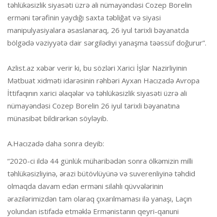
təhlükəsizlik siyasəti üzrə ali nümayəndəsi Cozep Borelin
erməni tərəfinin yaydığı saxta təbliğat və siyasi
manipulyasiyalara əsaslanaraq, 26 iyul tarixli bəyanatda
bölgədə vəziyyətə dair sərgilədiyi yanaşma təəssüf doğurur”.
Azlist.az xəbər verir ki, bu sözləri Xarici İşlər Nazirliyinin
Mətbuat xidməti idarəsinin rəhbəri Ayxan Hacızadə Avropa
İttifaqının xarici əlaqələr və təhlükəsizlik siyasəti üzrə ali
nümayəndəsi Cozep Borelin 26 iyul tarixli bəyanatına
münasibət bildirərkən söyləyib.
A.Hacızadə daha sonra deyib:
“2020-ci ildə 44 günlük müharibədən sonra ölkəmizin milli
təhlükəsizliyinə, ərazi bütövlüyünə və suverenliyinə təhdid
olmaqda davam edən erməni silahlı qüvvələrinin
ərazilərimizdən tam olaraq çıxarılmaması ilə yanaşı, Laçın
yolundan istifadə etməklə Ermənistanın qeyri-qanuni