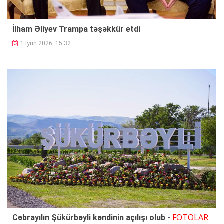
İlham Əliyev Trampa təşəkkür etdi
1 İyun 2026, 15:32
FOTOLAR
Cəbrayılın Şükürbəyli kəndinin açılışı olub -