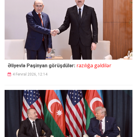
razılığa gəldilər
Əliyevlə Paşinyan görüşdülər:
4 Fervral 2026, 12:14