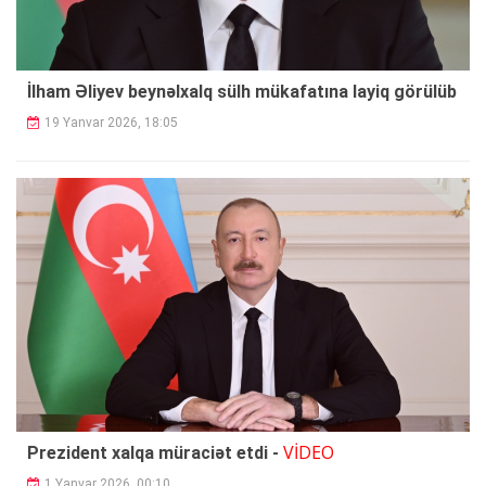
İlham Əliyev beynəlxalq sülh mükafatına layiq görülüb
19 Yanvar 2026, 18:05
VİDEO
Prezident xalqa müraciət etdi -
1 Yanvar 2026, 00:10