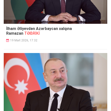
İlham Əliyevdən Azərbaycan xalqına
TƏBRİKİ
Ramazan
19 Mart 2026, 17:32