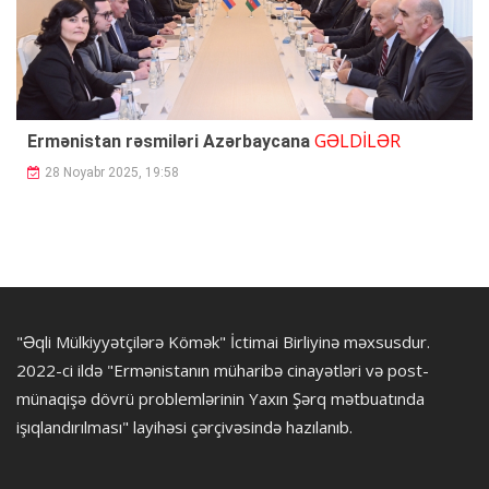
GƏLDİLƏR
Ermənistan rəsmiləri Azərbaycana
28 Noyabr 2025, 19:58
"Əqli Mülkiyyətçilərə Kömək" İctimai Birliyinə məxsusdur.
2022-ci ildə "Ermənistanın müharibə cinayətləri və post-
münaqişə dövrü problemlərinin Yaxın Şərq mətbuatında
işıqlandırılması" layihəsi çərçivəsində hazılanıb.