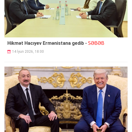
SƏBƏB
Hikmət Hacıyev Ermənistana gedib -
14 İyun 2026, 18:00