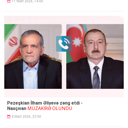
11 Mart 2026, 14:00
Pezeşkian İlham Əliyevə zəng etdi -
MÜZAKİRƏ OLUNDU
Naxçıvan
8 Mart 2026, 23:50