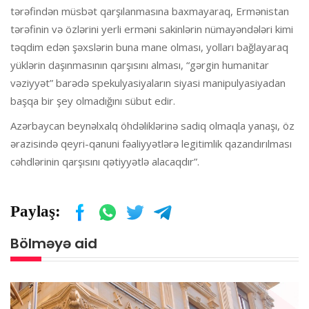
tərəfindən müsbət qarşılanmasına baxmayaraq, Ermənistan
tərəfinin və özlərini yerli erməni sakinlərin nümayəndələri kimi
təqdim edən şəxslərin buna mane olması, yolları bağlayaraq
yüklərin daşınmasının qarşısını alması, “gərgin humanitar
vəziyyət” barədə spekulyasiyaların siyasi manipulyasiyadan
başqa bir şey olmadığını sübut edir.
Azərbaycan beynəlxalq öhdəliklərinə sadiq olmaqla yanaşı, öz
ərazisində qeyri-qanuni fəaliyyətlərə legitimlik qazandırılması
cəhdlərinin qarşısını qətiyyətlə alacaqdır”.
Paylaş:
Bölməyə aid