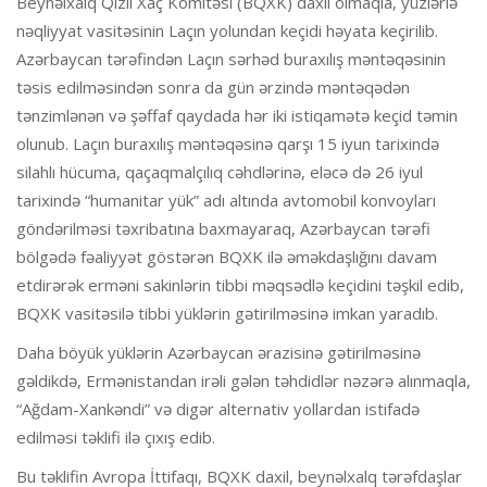
Beynəlxalq Qızıl Xaç Komitəsi (BQXK) daxil olmaqla, yüzlərlə
nəqliyyat vasitəsinin Laçın yolundan keçidi həyata keçirilib.
Azərbaycan tərəfindən Laçın sərhəd buraxılış məntəqəsinin
təsis edilməsindən sonra da gün ərzində məntəqədən
tənzimlənən və şəffaf qaydada hər iki istiqamətə keçid təmin
olunub. Laçın buraxılış məntəqəsinə qarşı 15 iyun tarixində
silahlı hücuma, qaçaqmalçılıq cəhdlərinə, eləcə də 26 iyul
tarixində “humanitar yük” adı altında avtomobil konvoyları
göndərilməsi təxribatına baxmayaraq, Azərbaycan tərəfi
bölgədə fəaliyyət göstərən BQXK ilə əməkdaşlığını davam
etdirərək erməni sakinlərin tibbi məqsədlə keçidini təşkil edib,
BQXK vasitəsilə tibbi yüklərin gətirilməsinə imkan yaradıb.
Daha böyük yüklərin Azərbaycan ərazisinə gətirilməsinə
gəldikdə, Ermənistandan irəli gələn təhdidlər nəzərə alınmaqla,
“Ağdam-Xankəndi” və digər alternativ yollardan istifadə
edilməsi təklifi ilə çıxış edib.
Bu təklifin Avropa İttifaqı, BQXK daxil, beynəlxalq tərəfdaşlar