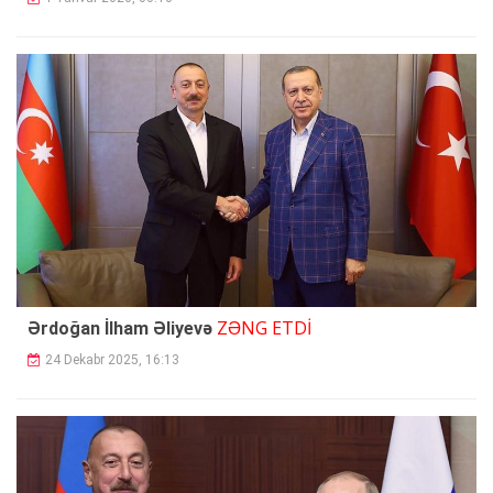
ZƏNG ETDİ
Ərdoğan İlham Əliyevə
24 Dekabr 2025, 16:13