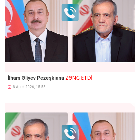
ZƏNG ETDİ
İlham Əliyev Pezeşkiana
8 Aprel 2026, 15:55