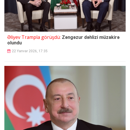
Əliyev Trampla görüşdü:
Zəngəzur dəhlizi müzakirə
olundu
22 Yanvar 2026, 17:35