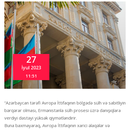
27
İyul 2023
11:51
“Azərbaycan tərəfi Avropa İttifaqının bölgədə sülh və sabitliyin
bərqərar olması, Ermənistanla sülh prosesi üzrə danışıqlara
verdiyi dəstəyi yüksək qiymətləndirir.
Buna baxmayaraq, Avropa İttifaqının xarici əlaqələr və