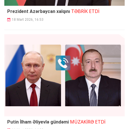
TƏBRİK ETDİ
Prezident Azərbaycan xalqını
18 Mart 2026, 16:53
MÜZAKİRƏ ETDİ
Putin İlham Əliyevlə gündəmi