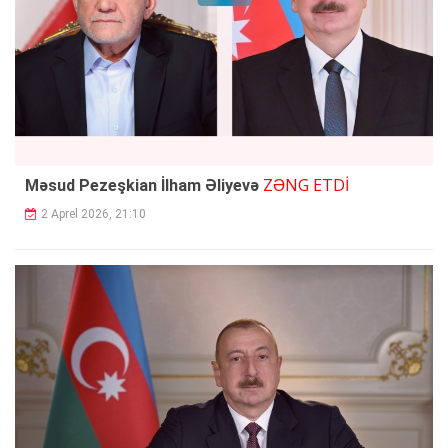
ZƏNG ETDİ
Məsud Pezeşkian İlham Əliyevə
2 Aprel 2026, 21:10