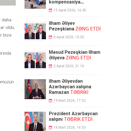
kompensasiya
ödəyəcək
15 Aprel 2026, 16:45
r daha
İlham Əliyev
ar oldu.
ZƏNG ETDİ
Pezeşkiana
r bizə
8 Aprel 2026, 15:55
Məsud Pezeşkian İlham
irində
ZƏNG ETDİ
Əliyevə
2 Aprel 2026, 21:10
İlham Əliyevdən
yümüzün
Azərbaycan xalqına
TƏBRİKİ
Ramazan
19 Mart 2026, 17:32
Prezident Azərbaycan
TƏBRİK ETDİ
xalqını
18 Mart 2026, 16:53