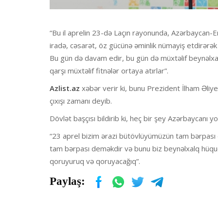
“Bu il aprelin 23-də Laçın rayonunda, Azərbaycan-
iradə, cəsarət, öz gücünə əminlik nümayiş etdirərək
Bu gün də davam edir, bu gün də müxtəlif beynəlxal
qarşı müxtəlif fitnələr ortaya atırlar”.
Azlist.az
xəbər verir ki, bunu Prezident İlham Əliye
çıxışı zamanı deyib.
Dövlət başçısı bildirib ki, heç bir şey Azərbaycanı
“23 aprel bizim ərazi bütövlüyümüzün tam bərpası
tam bərpası deməkdir və bunu biz beynəlxalq hüquq 
qoruyuruq və qoruyacağıq”.
Paylaş: