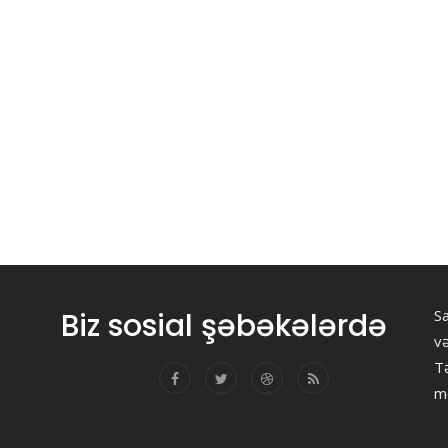
Biz sosial şəbəkələrdə
Sa
v
Tə
m