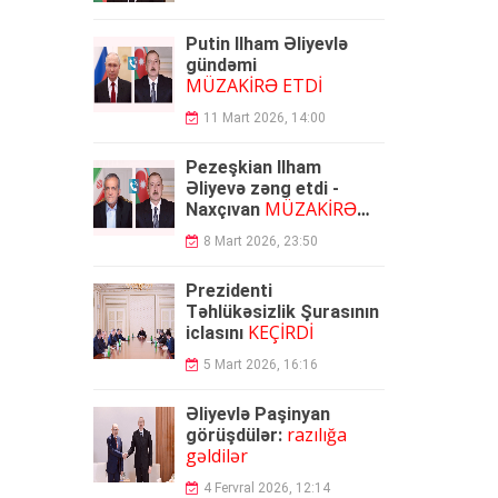
Putin İlham Əliyevlə
gündəmi
MÜZAKİRƏ ETDİ
11 Mart 2026, 14:00
Pezeşkian İlham
Əliyevə zəng etdi -
MÜZAKİRƏ
Naxçıvan
OLUNDU
8 Mart 2026, 23:50
Prezidenti
Təhlükəsizlik Şurasının
KEÇİRDİ
iclasını
5 Mart 2026, 16:16
Əliyevlə Paşinyan
razılığa
görüşdülər:
gəldilər
4 Fervral 2026, 12:14