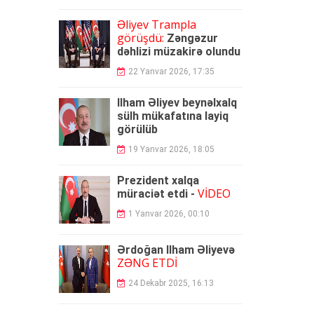
Əliyev Trampla
görüşdü:
Zəngəzur
dəhlizi müzakirə olundu
22 Yanvar 2026, 17:35
İlham Əliyev beynəlxalq
sülh mükafatına layiq
görülüb
19 Yanvar 2026, 18:05
Prezident xalqa
VİDEO
müraciət etdi -
1 Yanvar 2026, 00:10
Ərdoğan İlham Əliyevə
ZƏNG ETDİ
24 Dekabr 2025, 16:13