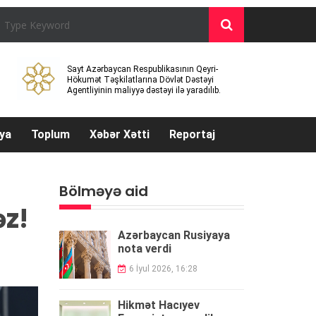
Sayt Azərbaycan Respublikasının Qeyri-
Hökumət Təşkilatlarına Dövlət Dəstəyi
Agentliyinin maliyyə dəstəyi ilə yaradılıb.
ya
Toplum
Xəbər Xətti
Reportaj
Bölməyə aid
əz!
Azərbaycan Rusiyaya
nota verdi
6 İyul 2026, 16:28
Hikmət Hacıyev