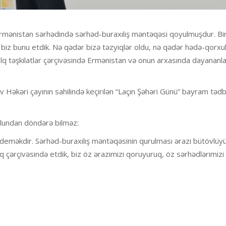
Ermənistan sərhədində sərhəd-buraxılış məntəqəsi qoyulmuşdur. Bi
 biz bunu etdik. Nə qədər bizə təzyiqlər oldu, nə qədər hədə-qorxul
q təşkilatlar çərçivəsində Ermənistan və onun arxasında dayananla
v Həkəri çayının sahilində keçirilən “Laçın Şəhəri Günü” bayram tədb
 yolundan döndərə bilməz:
 deməkdir. Sərhəd-buraxılış məntəqəsinin qurulması ərazi bütövlü
çərçivəsində etdik, biz öz ərazimizi qoruyuruq, öz sərhədlərimizi