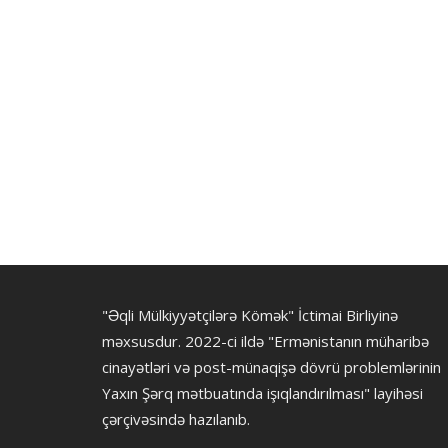
"Əqli Mülkiyyətçilərə Kömək" İctimai Birliyinə
məxsusdur. 2022-ci ildə "Ermənistanın müharibə
cinayətləri və post-münaqişə dövrü problemlərinin
Yaxın Şərq mətbuatında işıqlandırılması" layihəsi
çərçivəsində hazılanıb.