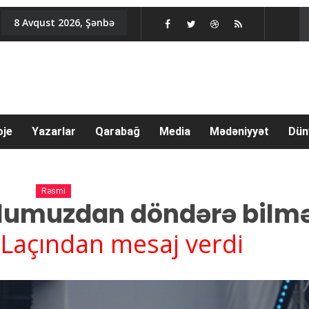
8 Avqust 2026, Şənbə
oje
Yazarlar
Qarabağ
Media
Mədəniyyət
Dün
Rəsmi
yolumuzdan döndərə bilm
 Laçından mesaj verdi