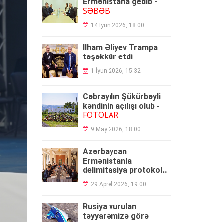
Ermənistana gedib -
SƏBƏB
14 İyun 2026, 18:00
İlham Əliyev Trampa
təşəkkür etdi
1 İyun 2026, 15:32
Cəbrayılın Şükürbəyli
kəndinin açılışı olub -
FOTOLAR
9 May 2026, 18:00
Azərbaycan
Ermənistanla
delimitasiya protokolu
umzaladı
29 Aprel 2026, 19:00
Rusiya vurulan
təyyarəmizə görə