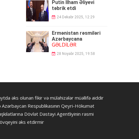
Putin İlham Əliyevi
təbrik etdi
24 Dekabr 2025, 12:29
Ermənistan rəsmiləri
Azərbaycana
GƏLDİLƏR
28 Noyabr 2025, 19:58
ytda əks olunan fikir və mülahizələr müəllifə aiddir
ə Azərbaycan Respublikasının Qeyri-Hökumət
şkilatlarına Dövlət Dəstəyi Agentliyinin rəsmi
övqeyini əks etdirmir