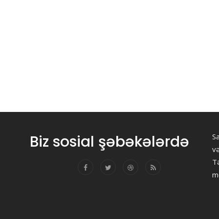
Biz sosial şəbəkələrdə
Sa
v
Tə
m