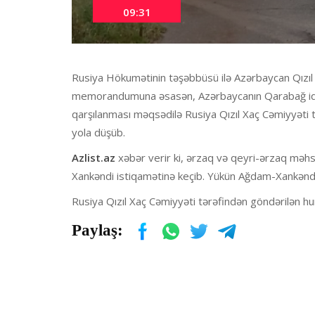
09:31
Rusiya Hökumətinin təşəbbüsü ilə Azərbaycan Qızıl 
memorandumuna əsasən, Azərbaycanın Qarabağ iqtis
qarşılanması məqsədilə Rusiya Qızıl Xaç Cəmiyyəti
yola düşüb.
Azlist.az
xəbər verir ki, ərzaq və qeyri-ərzaq məhs
Xankəndi istiqamətinə keçib. Yükün Ağdam-Xankəndi
Rusiya Qızıl Xaç Cəmiyyəti tərəfindən göndərilən h
Paylaş: