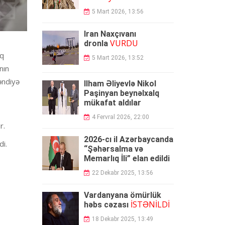
5 Mart 2026, 13:56
İran Naxçıvanı
VURDU
dronla
ıq
5 Mart 2026, 13:52
nın
əndiyə
İlham Əliyevlə Nikol
Paşinyan beynəlxalq
mükafat aldılar
4 Fervral 2026, 22:00
r.
2026-cı il Azərbaycanda
di.
“Şəhərsalma və
Memarlıq İli” elan edildi
22 Dekabr 2025, 13:56
Vardanyana ömürlük
İSTƏNİLDİ
həbs cəzası
18 Dekabr 2025, 13:49