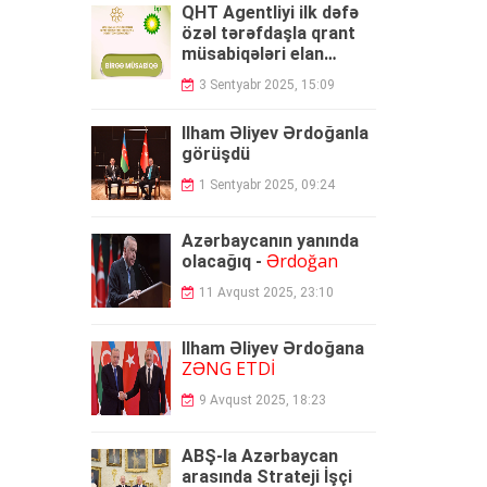
QHT Agentliyi ilk dəfə
özəl tərəfdaşla qrant
müsabiqələri elan
edəcək
3 Sentyabr 2025, 15:09
İlham Əliyev Ərdoğanla
görüşdü
1 Sentyabr 2025, 09:24
Azərbaycanın yanında
Ərdoğan
olacağıq -
11 Avqust 2025, 23:10
İlham Əliyev Ərdoğana
ZƏNG ETDİ
9 Avqust 2025, 18:23
ABŞ-la Azərbaycan
arasında Strateji İşçi