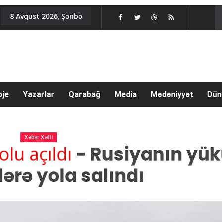
8 Avqust 2026, Şənbə
oje
Yazarlar
Qarabağ
Media
Mədəniyyət
Dün
Xəbər Xətti
lu açıldı
- Rusiyanın yü
ərə yola salındı