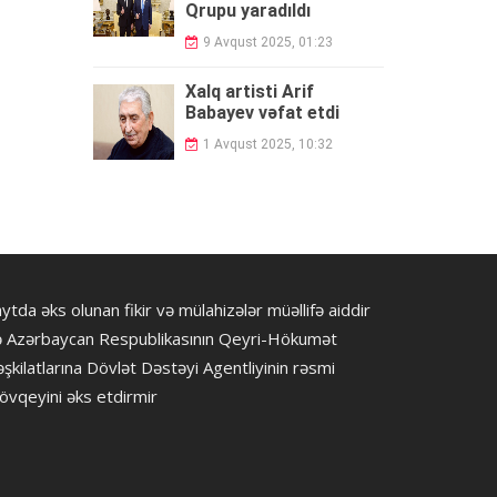
Qrupu yaradıldı
9 Avqust 2025, 01:23
Xalq artisti Arif
Babayev vəfat etdi
1 Avqust 2025, 10:32
ytda əks olunan fikir və mülahizələr müəllifə aiddir
ə Azərbaycan Respublikasının Qeyri-Hökumət
şkilatlarına Dövlət Dəstəyi Agentliyinin rəsmi
övqeyini əks etdirmir