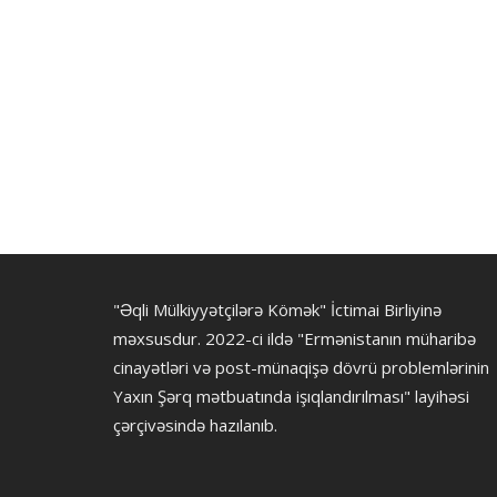
"Əqli Mülkiyyətçilərə Kömək" İctimai Birliyinə
məxsusdur. 2022-ci ildə "Ermənistanın müharibə
cinayətləri və post-münaqişə dövrü problemlərinin
Yaxın Şərq mətbuatında işıqlandırılması" layihəsi
çərçivəsində hazılanıb.