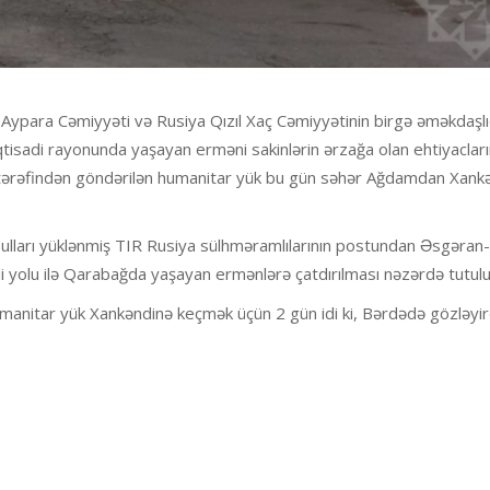
Aypara Cəmiyyəti və Rusiya Qızıl Xaç Cəmiyyətinin birgə əməkdaşl
adi rayonunda yaşayan erməni sakinlərin ərzağa olan ehtiyacları
 tərəfindən göndərilən humanitar yük bu gün səhər Ağdamdan Xank
ulları yüklənmiş TIR Rusiya sülhməramlılarının postundan Əsgəran-
 yolu ilə Qarabağda yaşayan ermənlərə çatdırılması nəzərdə tutulu
umanitar yük Xankəndinə keçmək üçün 2 gün idi ki, Bərdədə gözləyir