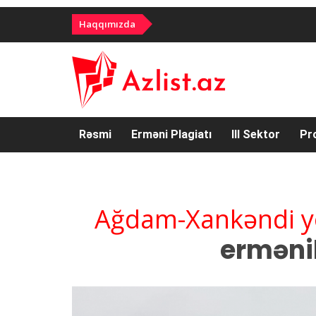
Haqqımızda
Rəsmi
Erməni Plagiatı
III Sektor
Pr
Ağdam-Xankəndi yo
ermənil