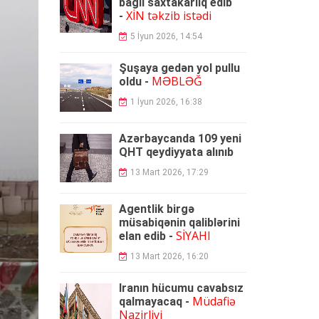
bağlı saxtakarlıq edib
XİN təkzib istədi
-
5 İyun 2026, 14:54
Şuşaya gedən yol pullu
MƏBLƏĞ
oldu -
1 İyun 2026, 16:38
Azərbaycanda 109 yeni
QHT qeydiyyata alınıb
13 Mart 2026, 17:29
Agentlik birgə
müsabiqənin qaliblərini
SİYAHI
elan edib -
13 Mart 2026, 16:20
İranın hücumu cavabsız
Müdafiə
qalmayacaq -
Nazirliyi