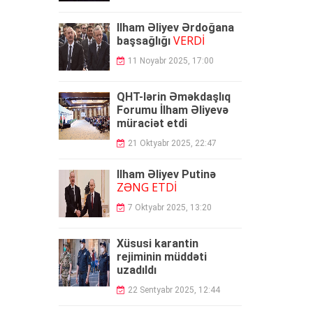
İlham Əliyev Ərdoğana
VERDİ
başsağlığı
11 Noyabr 2025, 17:00
QHT-lərin Əməkdaşlıq
Forumu İlham Əliyevə
müraciət etdi
21 Oktyabr 2025, 22:47
İlham Əliyev Putinə
ZƏNG ETDİ
7 Oktyabr 2025, 13:20
Xüsusi karantin
rejiminin müddəti
uzadıldı
22 Sentyabr 2025, 12:44