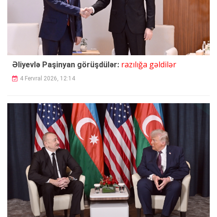
razılığa gəldilər
Əliyevlə Paşinyan görüşdülər:
4 Fervral 2026, 12:14