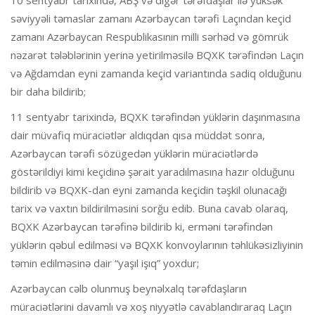
səviyyəli təmaslar zamanı Azərbaycan tərəfi Laçından keçid
zamanı Azərbaycan Respublikasının milli sərhəd və gömrük
nəzarət tələblərinin yerinə yetirilməsilə BQXK tərəfindən Laçın
və Ağdamdan eyni zamanda keçid variantında sadiq olduğunu
bir daha bildirib;
11 sentyabr tarixində, BQXK tərəfindən yüklərin daşınmasına
dair müvafiq müraciətlər aldıqdan qısa müddət sonra,
Azərbaycan tərəfi sözügedən yüklərin müraciətlərdə
göstərildiyi kimi keçidinə şərait yaradılmasına hazır olduğunu
bildirib və BQXK-dan eyni zamanda keçidin təşkil olunacağı
tarix və vaxtın bildirilməsini sorğu edib. Buna cavab olaraq,
BQXK Azərbaycan tərəfinə bildirib ki, erməni tərəfindən
yüklərin qəbul edilməsi və BQXK konvoylarının təhlükəsizliyinin
təmin edilməsinə dair “yaşıl işıq” yoxdur;
Azərbaycan cəlb olunmuş beynəlxalq tərəfdaşların
müraciətlərini davamlı və xoş niyyətlə cavablandıraraq Laçın