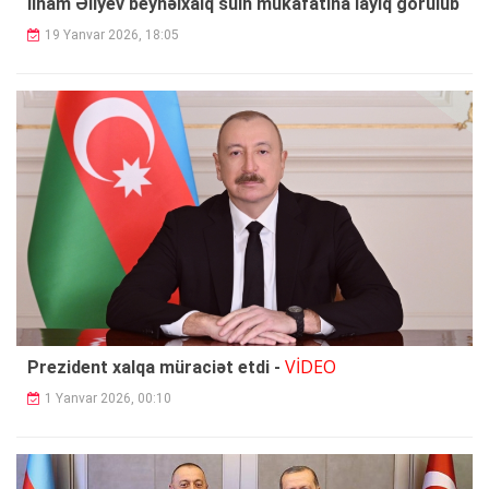
İlham Əliyev beynəlxalq sülh mükafatına layiq görülüb
19 Yanvar 2026, 18:05
VİDEO
Prezident xalqa müraciət etdi -
1 Yanvar 2026, 00:10