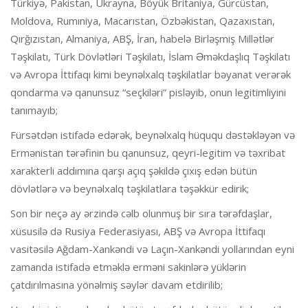
Türkiyə, Pakistan, Ukrayna, Böyük Britaniya, Gürcüstan,
Moldova, Rumıniya, Macarıstan, Özbəkistan, Qazaxıstan,
Qırğızıstan, Almaniya, ABŞ, İran, habelə Birləşmiş Millətlər
Təşkilatı, Türk Dövlətləri Təşkilatı, İslam Əməkdaşlıq Təşkilatı
və Avropa İttifaqı kimi beynəlxalq təşkilatlar bəyanat verərək
qondarma və qanunsuz “seçkiləri” pisləyib, onun legitimliyini
tanımayıb;
Fürsətdən istifadə edərək, beynəlxalq hüququ dəstəkləyən və
Ermənistan tərəfinin bu qanunsuz, qeyri-legitim və təxribat
xarakterli addımına qarşı açıq şəkildə çıxış edən bütün
dövlətlərə və beynəlxalq təşkilatlara təşəkkür edirik;
Son bir neçə ay ərzində cəlb olunmuş bir sıra tərəfdaşlar,
xüsusilə də Rusiya Federasiyası, ABŞ və Avropa İttifaqı
vasitəsilə Ağdam-Xankəndi və Laçın-Xankəndi yollarından eyni
zamanda istifadə etməklə erməni sakinlərə yüklərin
çatdırılmasına yönəlmiş səylər davam etdirilib;