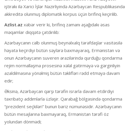
iştirakı ilə Xarici İşlər Nazirliyində Azərbaycan Respublikasında
akkreditə olunmuş diplomatik korpus üçün brifinq keçirilib.
Azlist.az
xəbər verir ki, brifinq zamanı aşağıdakı əsas
məqamlar diqqətə çatdırılıb:
Azərbaycanın cəlb olunmuş beynəlxalq tərəfdaşlar vasitəsilə
həyata keçirdiyi bütün səylərə baxmayaraq, Ermənistan və
onun Azərbaycanın suveren ərazilərində qurduğu qondarma
rejim normallaşma prosesinə xələl gətirməyə və gərginliyin
azaldılmasına yönəlmiş bütün təklifləri rədd etməyə davam
edir;
Əksinə, Azərbaycan qarşı tərəfin israrla davam etdirdiyi
təxribatçı addımlarla üzləşir. Qarabağ bölgəsində qondarma
“prezident seçkiləri” bunun bariz nümunəsidir. Azərbaycanın
bütün mesajlarına baxmayaraq, Ermənistan tərəfi öz
yolundan dönmədi;