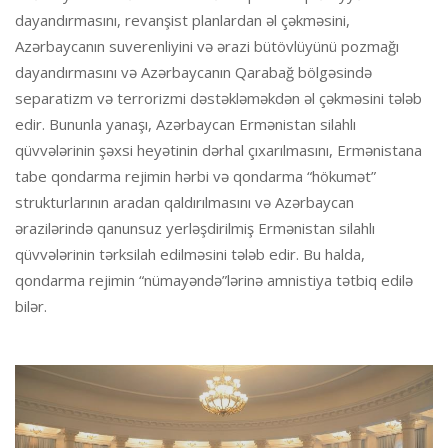
dayandırmasını, revanşist planlardan əl çəkməsini,
Azərbaycanın suverenliyini və ərazi bütövlüyünü pozmağı
dayandırmasını və Azərbaycanın Qarabağ bölgəsində
separatizm və terrorizmi dəstəkləməkdən əl çəkməsini tələb
edir. Bununla yanaşı, Azərbaycan Ermənistan silahlı
qüvvələrinin şəxsi heyətinin dərhal çıxarılmasını, Ermənistana
tabe qondarma rejimin hərbi və qondarma “hökumət”
strukturlarının aradan qaldırılmasını və Azərbaycan
ərazilərində qanunsuz yerləşdirilmiş Ermənistan silahlı
qüvvələrinin tərksilah edilməsini tələb edir. Bu halda,
qondarma rejimin “nümayəndə”lərinə amnistiya tətbiq edilə
bilər.