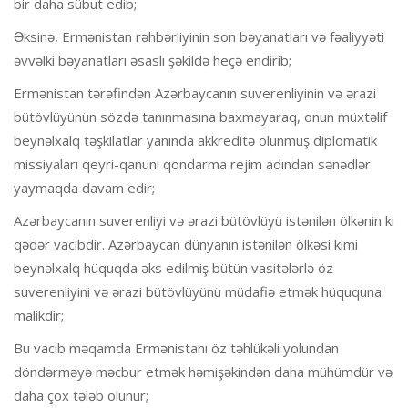
bir daha sübut edib;
Əksinə, Ermənistan rəhbərliyinin son bəyanatları və fəaliyyəti
əvvəlki bəyanatları əsaslı şəkildə heçə endirib;
Ermənistan tərəfindən Azərbaycanın suverenliyinin və ərazi
bütövlüyünün sözdə tanınmasına baxmayaraq, onun müxtəlif
beynəlxalq təşkilatlar yanında akkreditə olunmuş diplomatik
missiyaları qeyri-qanuni qondarma rejim adından sənədlər
yaymaqda davam edir;
Azərbaycanın suverenliyi və ərazi bütövlüyü istənilən ölkənin ki
qədər vacibdir. Azərbaycan dünyanın istənilən ölkəsi kimi
beynəlxalq hüquqda əks edilmiş bütün vasitələrlə öz
suverenliyini və ərazi bütövlüyünü müdafiə etmək hüququna
malikdir;
Bu vacib məqamda Ermənistanı öz təhlükəli yolundan
döndərməyə məcbur etmək həmişəkindən daha mühümdür və
daha çox tələb olunur;