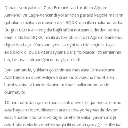
Dünən, sentyabrın 17-də Ermənistan tərəfinin Ağdam-
Xankəndi və Laçın-Xankəndi yollarından paralel keçidlə malların
qəbuluna razılıq verməsinə dair BQXK-dan ilkin məlumat aldıq.
Bu gün BQXK-nın keçidlə bağlı şifahi notasını aldıqdan sonra
saat 7-də biz BQXK-nın iki avtomobilinin biri Ağdam-Xankəndi,
digəri isə Laçın-Xankəndi yolu ilə eyni vaxtda keçidini təşkil
edə bildik ki, bu da Azərbaycana qarşı “blokada” ittihamlarının
heç bir əsası olmadığını nümayiş etdirdi.
Eyni zamanda, yüklərin çatdırılması məsələsi Ermənistanın
Azərbaycanın suverenliyi və ərazi bütövlüyünü hədəf alan
hərbi və siyasi təxribatlarının artması hallarından təcrid
olunmayıb;
10 min nəfərdən çox erməni silahlı qüvvələri qanunsuz olaraq
Azərbaycan Respublikasının ərazisində yerləşməkdə davam
edir. Yüzdən çox tank və digər zirehli texnika, yaylım atəşli
raket sistemləridə daxil olmaqla iki yüzdən çox ağır artilleriya