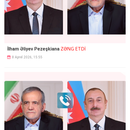
ZƏNG ETDİ
İlham Əliyev Pezeşkiana
8 Aprel 2026, 15:55