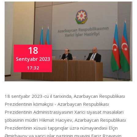
18
Sentyabr 2023
17:32
18 sentyabr 2023-cü il tarixində, Azərbaycan Respublikası
Prezidentinin köməkçisi - Azərbaycan Respublikası
Prezidentinin Administrasiyasının Xarici siyasət məsələləri
şöbəsinin müdiri Hikmət Hacıyev, Azərbaycan Respublikası
Prezidentinin xüsusi tapşırıqlar üzrə nümayəndəsi Elçin
Əmirbəyov və xarici işlər nazirinin muavini Fariz Rzayevin