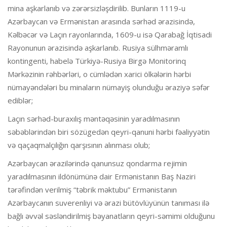
mina aşkarlanıb və zərərsizləşdirilib. Bunların 1119-u
Azərbaycan və Ermənistan arasında sərhəd ərazisində,
Kəlbəcər və Laçın rayonlarında, 1609-u isə Qarabağ İqtisadi
Rayonunun ərazisində aşkarlanıb. Rusiya sülhməramlı
kontingenti, habelə Türkiyə-Rusiya Birgə Monitorinq
Mərkəzinin rəhbərləri, o cümlədən xarici ölkələrin hərbi
nümayəndələri bu minaların nümayiş olunduğu əraziyə səfər
ediblər;
Laçın sərhəd-buraxılış məntəqəsinin yaradılmasının
səbəblərindən biri sözügedən qeyri-qanuni hərbi fəaliyyətin
və qaçaqmalçılığın qarşısının alınması olub;
Azərbaycan ərazilərində qanunsuz qondarma rejimin
yaradılmasının ildönümünə dair Ermənistanın Baş Naziri
tərəfindən verilmiş “təbrik məktubu” Ermənistanın
Azərbaycanın suverenliyi və ərazi bütövlüyünün tanıması ilə
bağlı əvvəl səsləndirilmiş bəyanatların qeyri-səmimi olduğunu