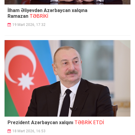
İlham Əliyevdən Azərbaycan xalqına
TƏBRİKİ
Ramazan
19 Mart 2026, 17:32
TƏBRİK ETDİ
Prezident Azərbaycan xalqını
18 Mart 2026, 16:53