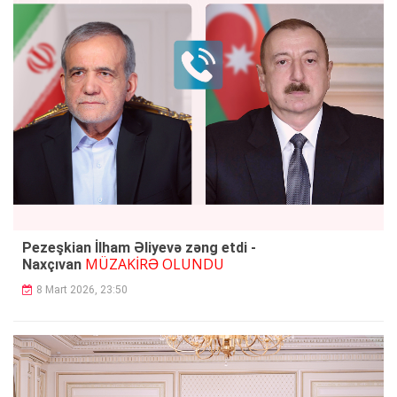
Pezeşkian İlham Əliyevə zəng etdi -
MÜZAKİRƏ OLUNDU
Naxçıvan
8 Mart 2026, 23:50