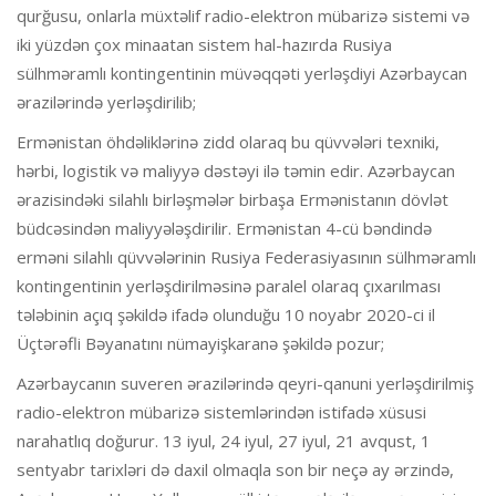
qurğusu, onlarla müxtəlif radio-elektron mübarizə sistemi və
iki yüzdən çox minaatan sistem hal-hazırda Rusiya
sülhməramlı kontingentinin müvəqqəti yerləşdiyi Azərbaycan
ərazilərində yerləşdirilib;
Ermənistan öhdəliklərinə zidd olaraq bu qüvvələri texniki,
hərbi, logistik və maliyyə dəstəyi ilə təmin edir. Azərbaycan
ərazisindəki silahlı birləşmələr birbaşa Ermənistanın dövlət
büdcəsindən maliyyələşdirilir. Ermənistan 4-cü bəndində
erməni silahlı qüvvələrinin Rusiya Federasiyasının sülhməramlı
kontingentinin yerləşdirilməsinə paralel olaraq çıxarılması
tələbinin açıq şəkildə ifadə olunduğu 10 noyabr 2020-ci il
Üçtərəfli Bəyanatını nümayişkaranə şəkildə pozur;
Azərbaycanın suveren ərazilərində qeyri-qanuni yerləşdirilmiş
radio-elektron mübarizə sistemlərindən istifadə xüsusi
narahatlıq doğurur. 13 iyul, 24 iyul, 27 iyul, 21 avqust, 1
sentyabr tarixləri də daxil olmaqla son bir neçə ay ərzində,