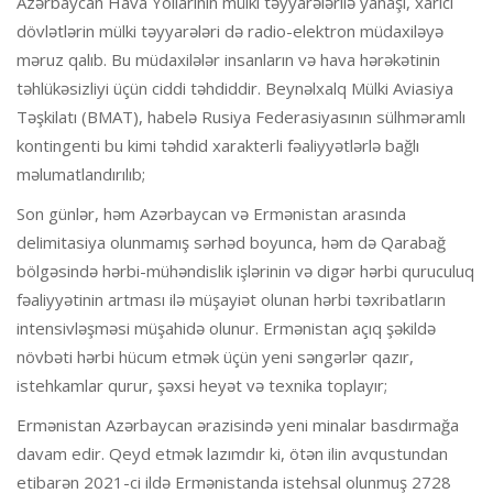
Azərbaycan Hava Yollarının mülki təyyarələrilə yanaşı, xarici
dövlətlərin mülki təyyarələri də radio-elektron müdaxiləyə
məruz qalıb. Bu müdaxilələr insanların və hava hərəkətinin
təhlükəsizliyi üçün ciddi təhdiddir. Beynəlxalq Mülki Aviasiya
Təşkilatı (BMAT), habelə Rusiya Federasiyasının sülhməramlı
kontingenti bu kimi təhdid xarakterli fəaliyyətlərlə bağlı
məlumatlandırılıb;
Son günlər, həm Azərbaycan və Ermənistan arasında
delimitasiya olunmamış sərhəd boyunca, həm də Qarabağ
bölgəsində hərbi-mühəndislik işlərinin və digər hərbi quruculuq
fəaliyyətinin artması ilə müşayiət olunan hərbi təxribatların
intensivləşməsi müşahidə olunur. Ermənistan açıq şəkildə
növbəti hərbi hücum etmək üçün yeni səngərlər qazır,
istehkamlar qurur, şəxsi heyət və texnika toplayır;
Ermənistan Azərbaycan ərazisində yeni minalar basdırmağa
davam edir. Qeyd etmək lazımdır ki, ötən ilin avqustundan
etibarən 2021-ci ildə Ermənistanda istehsal olunmuş 2728