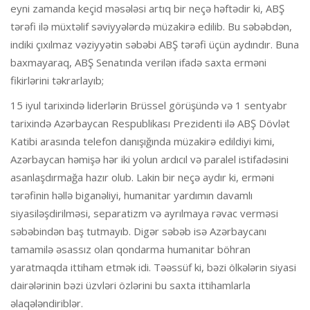
eyni zamanda keçid məsələsi artıq bir neçə həftədir ki, ABŞ
tərəfi ilə müxtəlif səviyyələrdə müzakirə edilib. Bu səbəbdən,
indiki çıxılmaz vəziyyətin səbəbi ABŞ tərəfi üçün aydındır. Buna
baxmayaraq, ABŞ Senatında verilən ifadə saxta erməni
fikirlərini təkrarlayıb;
15 iyul tarixində liderlərin Brüssel görüşündə və 1 sentyabr
tarixində Azərbaycan Respublikası Prezidenti ilə ABŞ Dövlət
Katibi arasında telefon danışığında müzakirə edildiyi kimi,
Azərbaycan həmişə hər iki yolun ardıcıl və paralel istifadəsini
asanlaşdırmağa hazır olub. Lakin bir neçə aydır ki, erməni
tərəfinin həllə biganəliyi, humanitar yardımın davamlı
siyasiləşdirilməsi, separatizm və ayrılmaya rəvac verməsi
səbəbindən baş tutmayıb. Digər səbəb isə Azərbaycanı
tamamilə əsassız olan qondarma humanitar böhran
yaratmaqda ittiham etmək idi. Təəssüf ki, bəzi ölkələrin siyasi
dairələrinin bəzi üzvləri özlərini bu saxta ittihamlarla
əlaqələndiriblər.