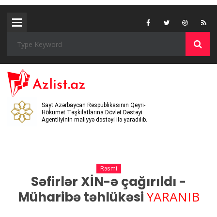
Sayt Azərbaycan Respublikasının Qeyri-
Hökumət Təşkilatlarına Dövlət Dəstəyi
Agentliyinin maliyyə dəstəyi ilə yaradılıb.
Rəsmi
Səfirlər XİN-ə çağırıldı -
YARANIB
Müharibə təhlükəsi