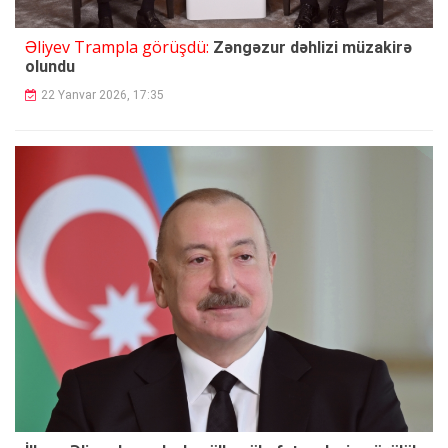
Əliyev Trampla görüşdü:
Zəngəzur dəhlizi müzakirə
olundu
22 Yanvar 2026, 17:35