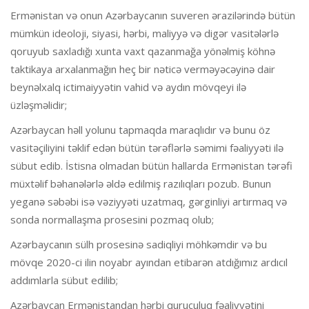
Ermənistan və onun Azərbaycanın suveren ərazilərində bütün
mümkün ideoloji, siyasi, hərbi, maliyyə və digər vasitələrlə
qoruyub saxladığı xunta vaxt qazanmağa yönəlmiş köhnə
taktikaya arxalanmağın heç bir nəticə verməyəcəyinə dair
beynəlxalq ictimaiyyətin vahid və aydın mövqeyi ilə
üzləşməlidir;
Azərbaycan həll yolunu tapmaqda maraqlıdır və bunu öz
vasitəçiliyini təklif edən bütün tərəflərlə səmimi fəaliyyəti ilə
sübut edib. İstisna olmadan bütün hallarda Ermənistan tərəfi
müxtəlif bəhanələrlə əldə edilmiş razılıqları pozub. Bunun
yeganə səbəbi isə vəziyyəti uzatmaq, gərginliyi artırmaq və
sonda normallaşma prosesini pozmaq olub;
Azərbaycanın sülh prosesinə sadiqliyi möhkəmdir və bu
mövqe 2020-ci ilin noyabr ayından etibarən atdığımız ardıcıl
addımlarla sübut edilib;
Azərbaycan Ermənistandan hərbi quruculuq fəaliyyətini