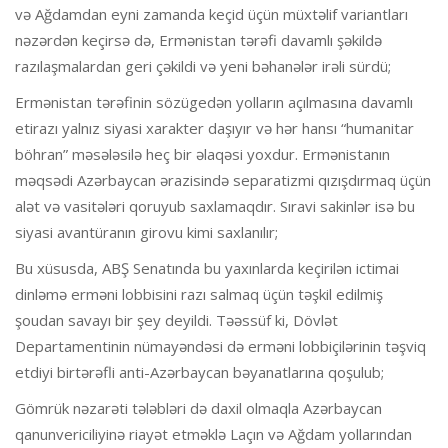
və Ağdamdan eyni zamanda keçid üçün müxtəlif variantları
nəzərdən keçirsə də, Ermənistan tərəfi davamlı şəkildə
razılaşmalardan geri çəkildi və yeni bəhanələr irəli sürdü;
Ermənistan tərəfinin sözügedən yolların açılmasına davamlı
etirazı yalnız siyasi xarakter daşıyır və hər hansı “humanitar
böhran” məsələsilə heç bir əlaqəsi yoxdur. Ermənistanın
məqsədi Azərbaycan ərazisində separatizmi qızışdırmaq üçün
alət və vasitələri qoruyub saxlamaqdır. Sıravi sakinlər isə bu
siyasi avantüranın girovu kimi saxlanılır;
Bu xüsusda, ABŞ Senatında bu yaxınlarda keçirilən ictimai
dinləmə erməni lobbisini razı salmaq üçün təşkil edilmiş
şoudan savayı bir şey deyildi. Təəssüf ki, Dövlət
Departamentinin nümayəndəsi də erməni lobbiçilərinin təşviq
etdiyi birtərəfli anti-Azərbaycan bəyanatlarına qoşulub;
Gömrük nəzarəti tələbləri də daxil olmaqla Azərbaycan
qanunvericiliyinə riayət etməklə Laçın və Ağdam yollarından