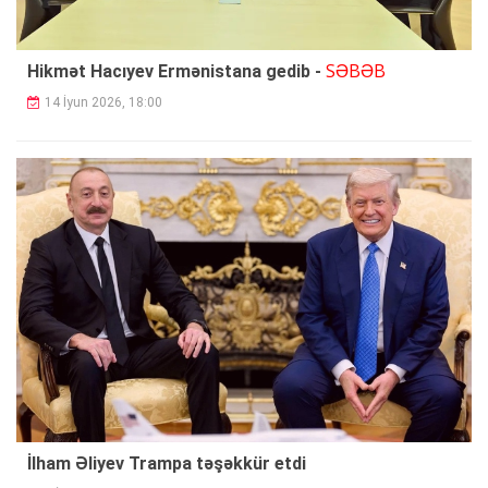
SƏBƏB
Hikmət Hacıyev Ermənistana gedib -
14 İyun 2026, 18:00
İlham Əliyev Trampa təşəkkür etdi