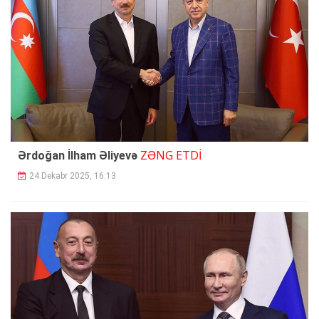
ZƏNG ETDİ
Ərdoğan İlham Əliyevə
24 Dekabr 2025, 16:13