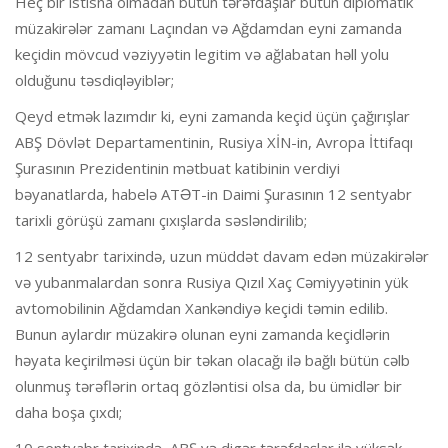
Heç bir istisna olmadan bütün tərəfdaşlar bütün diplomatik
müzakirələr zamanı Laçından və Ağdamdan eyni zamanda
keçidin mövcud vəziyyətin legitim və ağlabatan həll yolu
olduğunu təsdiqləyiblər;
Qeyd etmək lazımdır ki, eyni zamanda keçid üçün çağırışlar
ABŞ Dövlət Departamentinin, Rusiya XİN-in, Avropa İttifaqı
Şurasının Prezidentinin mətbuat katibinin verdiyi
bəyanatlarda, habelə ATƏT-in Daimi Şurasının 12 sentyabr
tarixli görüşü zamanı çıxışlarda səsləndirilib;
12 sentyabr tarixində, uzun müddət davam edən müzakirələr
və yubanmalardan sonra Rusiya Qızıl Xaç Cəmiyyətinin yük
avtomobilinin Ağdamdan Xankəndiyə keçidi təmin edilib.
Bunun aylardır müzakirə olunan eyni zamanda keçidlərin
həyata keçirilməsi üçün bir təkan olacağı ilə bağlı bütün cəlb
olunmuş tərəflərin ortaq gözləntisi olsa da, bu ümidlər bir
daha boşa çıxdı;
10 sentyabr tarixində, ABŞ və digər tərəfdaşlar ilə yüksək