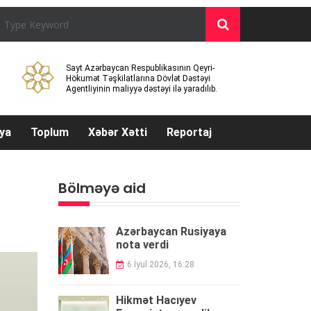
Sayt Azərbaycan Respublikasının Qeyri-
Hökumət Təşkilatlarına Dövlət Dəstəyi
Agentliyinin maliyyə dəstəyi ilə yaradılıb.
ya
Toplum
Xəbər Xətti
Reportaj
Bölməyə aid
Azərbaycan Rusiyaya
nota verdi
6 İyul 2026, 16:28
Hikmət Hacıyev