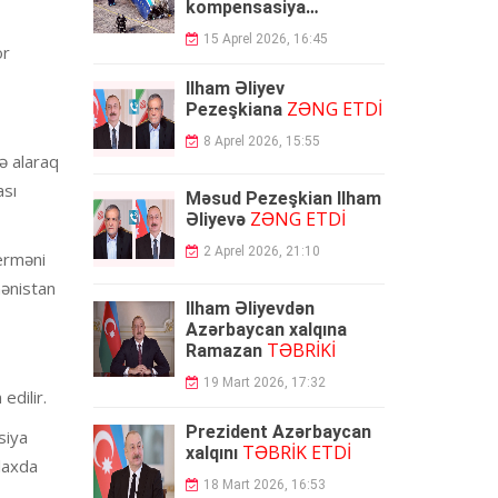
kompensasiya
ödəyəcək
15 Aprel 2026, 16:45
or
İlham Əliyev
ZƏNG ETDİ
Pezeşkiana
8 Aprel 2026, 15:55
rə alaraq
ası
Məsud Pezeşkian İlham
ZƏNG ETDİ
Əliyevə
2 Aprel 2026, 21:10
 erməni
mənistan
İlham Əliyevdən
Azərbaycan xalqına
TƏBRİKİ
Ramazan
19 Mart 2026, 17:32
edilir.
Prezident Azərbaycan
siya
TƏBRİK ETDİ
xalqını
laxda
18 Mart 2026, 16:53