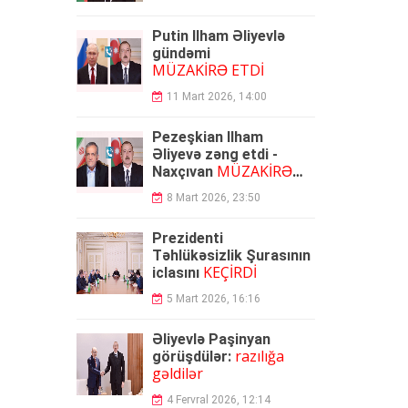
Putin İlham Əliyevlə
gündəmi
MÜZAKİRƏ ETDİ
11 Mart 2026, 14:00
Pezeşkian İlham
Əliyevə zəng etdi -
MÜZAKİRƏ
Naxçıvan
OLUNDU
8 Mart 2026, 23:50
Prezidenti
Təhlükəsizlik Şurasının
KEÇİRDİ
iclasını
5 Mart 2026, 16:16
Əliyevlə Paşinyan
razılığa
görüşdülər:
gəldilər
4 Fervral 2026, 12:14