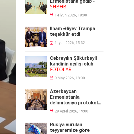
Ermənistana gedib -
SƏBƏB
14 İyun 2026, 18:00
İlham Əliyev Trampa
təşəkkür etdi
1 İyun 2026, 15:32
Cəbrayılın Şükürbəyli
kəndinin açılışı olub -
FOTOLAR
9 May 2026, 18:00
Azərbaycan
Ermənistanla
delimitasiya protokolu
umzaladı
29 Aprel 2026, 19:00
Rusiya vurulan
təyyarəmizə görə