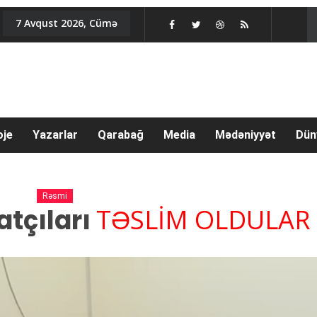
7 Avqust 2026, Cümə
oje
Yazarlar
Qarabağ
Media
Mədəniyyət
Dün
Rəsmi
tçıları
TƏSLİM OLDULAR