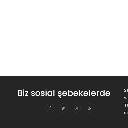
Biz sosial şəbəkələrdə
Sa
v
Tə
m