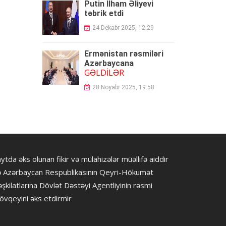
Putin İlham Əliyevi
təbrik etdi
24 Dekabr 2025, 12:29
Ermənistan rəsmiləri
Azərbaycana
GƏLDİLƏR
28 Noyabr 2025, 19:58
ytda əks olunan fikir və mülahizələr müəllifə aiddir
ə Azərbaycan Respublikasının Qeyri-Hökumət
şkilatlarına Dövlət Dəstəyi Agentliyinin rəsmi
övqeyini əks etdirmir