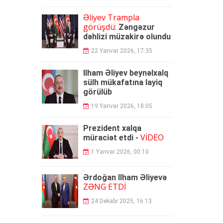
Əliyev Trampla
görüşdü:
Zəngəzur
dəhlizi müzakirə olundu
22 Yanvar 2026, 17:35
İlham Əliyev beynəlxalq
sülh mükafatına layiq
görülüb
19 Yanvar 2026, 18:05
Prezident xalqa
VİDEO
müraciət etdi -
1 Yanvar 2026, 00:10
Ərdoğan İlham Əliyevə
ZƏNG ETDİ
24 Dekabr 2025, 16:13