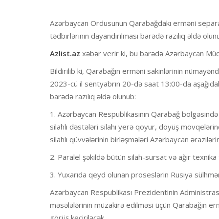
Azərbaycan Ordusunun Qarabağdakı erməni separatçıl
tədbirlərinin dayandırılması barədə razılıq əldə olun
Azlist.az
xəbər verir ki, bu barədə Azərbaycan Müda
Bildirilib ki, Qarabağın erməni sakinlərinin nümayən
2023-cü il sentyabrın 20-də saat 13:00-da aşağıdakı ş
barədə razılıq əldə olunub:
1. Azərbaycan Respublikasının Qarabağ bölgəsində y
silahlı dəstələri silahı yerə qoyur, döyüş mövqeləri
silahlı qüvvələrinin birləşmələri Azərbaycan ərazilərin
2. Paralel şəkildə bütün silah-sursat və ağır texnika tə
3. Yuxarıda qeyd olunan proseslərin Rusiya sülhməram
Azərbaycan Respublikası Prezidentinin Administrasiy
məsələlərinin müzakirə edilməsi üçün Qarabağın erm
görüş keçiriləcək.