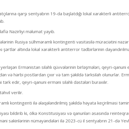
arına qarşı sentyabrın 19-da başlatdığı lokal xarakterli antiterr
ub.
fiə Nazirliyi məlumat yayıb.
dələrinin Rusiya sülhməramlı kontingenti vasitəsilə müraciətini nəzə
ərtlər altında lokal xarakterli antiterror tədbirlərinin dayandırılm
erləşən Ermənistan silahlı qüvvələrinin birləşmələri, qeyri-qanuni
ndən və hərbi postlardan çıxır və tam şəkildə tərksilah olunurlar. Er
i tərk edir, qeyri-qanuni erməni silahlı dəstələri buraxılır.
hvil verilir.
lı kontingenti ilə əlaqələndirilmiş şəkildə həyata keçirilməsi təmin 
ası bildirib ki, ölkə Konstitusiyası və qanunları əsasında reinteqra
əni sakinlərinin nümayəndələri ilə 2023-cü il sentyabrın 21-də Yev