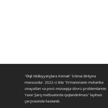
"Əqli Mülkiyyətçilərə Kömək" İctimai Birliyinə
məxsusdur. 2022-ci ildə "Ermənistanın müharibə
cinayətləri və post-münaqişə dövrü problemlərinin
Yaxın Şərq mətbuatında işıqlandırılması" layihəsi
çərçivəsində hazılanıb.