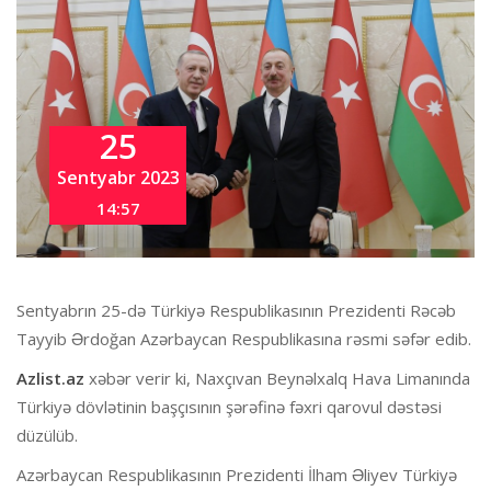
25
Sentyabr 2023
14:57
Sentyabrın 25-də Türkiyə Respublikasının Prezidenti Rəcəb
Tayyib Ərdoğan Azərbaycan Respublikasına rəsmi səfər edib.
Azlist.az
xəbər verir ki, Naxçıvan Beynəlxalq Hava Limanında
Türkiyə dövlətinin başçısının şərəfinə fəxri qarovul dəstəsi
düzülüb.
Azərbaycan Respublikasının Prezidenti İlham Əliyev Türkiyə