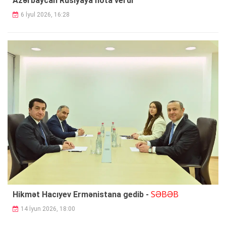
Azərbaycan Rusiyaya nota verdi
6 İyul 2026, 16:28
SƏBƏB
Hikmət Hacıyev Ermənistana gedib -
14 İyun 2026, 18:00