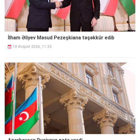
İlham Əliyev Məsud Pezeşkiana təşəkkür edib
10 Avqust 2026, 11:33