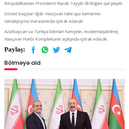
Respublikasının Prezidenti Rəcəb Tayyib Ərdoğanı qarşılayıb.
Dövlət başçıları İğdır-Naxçıvan təbii qaz kəmərinin
təməlqoyma mərasimində iştirak edəcək.
Azərbaycan və Türkiyə liderləri həmçinin, modernləşdirilmiş
Naxçıvan Hərbi Kompleksinin açılışında iştirak edəcək.
Paylaş:
Bölməyə aid