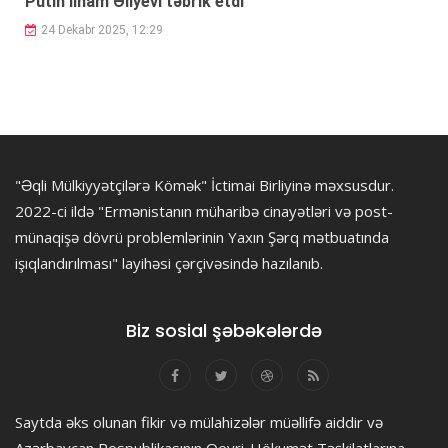
Putin İlham Əliyevi təbrik etdi
24 Dekabr 2025, 12:29
"Əqli Mülkiyyətçilərə Kömək" İctimai Birliyinə məxsusdur.
2022-ci ildə "Ermənistanın müharibə cinayətləri və post-
münaqişə dövrü problemlərinin Yaxın Şərq mətbuatında
işıqlandırılması" layihəsi çərçivəsində hazılanıb.
Biz sosial şəbəkələrdə
Saytda əks olunan fikir və mülahizələr müəllifə aiddir və
Azərbaycan Respublikasının Qeyri-Hökumət Təşkilatlarına