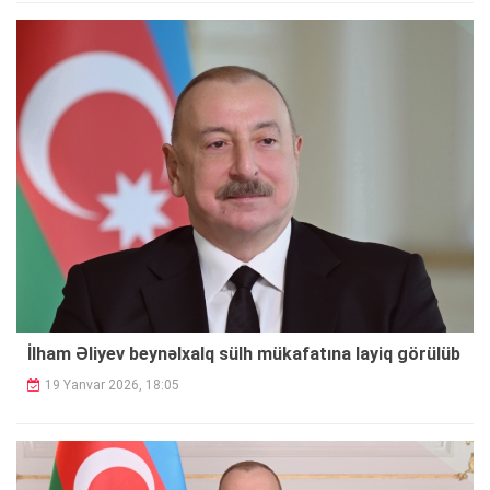
İlham Əliyev beynəlxalq sülh mükafatına layiq görülüb
19 Yanvar 2026, 18:05