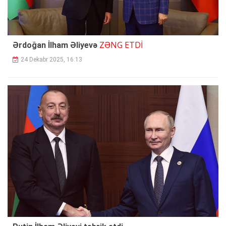
ZƏNG ETDİ
Ərdoğan İlham Əliyevə
24 Dekabr 2025, 16:13