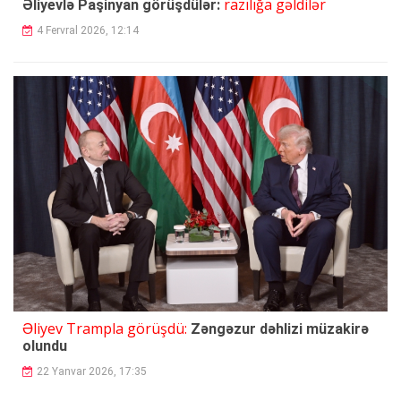
razılığa gəldilər
Əliyevlə Paşinyan görüşdülər:
4 Fervral 2026, 12:14
Əliyev Trampla görüşdü:
Zəngəzur dəhlizi müzakirə
olundu
22 Yanvar 2026, 17:35