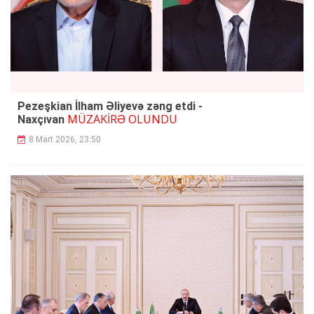
Pezeşkian İlham Əliyevə zəng etdi -
MÜZAKİRƏ OLUNDU
Naxçıvan
8 Mart 2026, 23:50