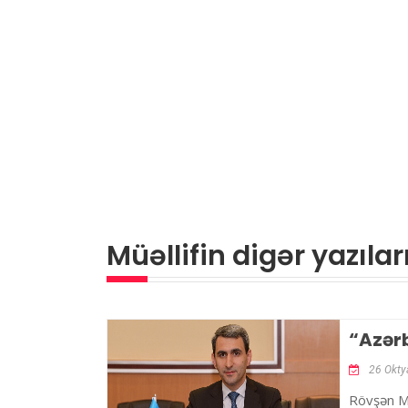
Müəllifin digər yazılar
“Azərb
26 Okty
Rövşən Mü