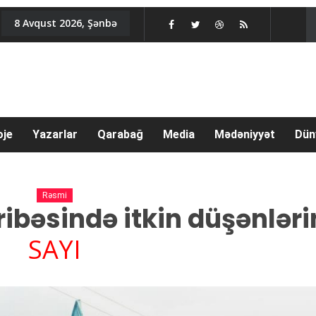
8 Avqust 2026, Şənbə
oje
Yazarlar
Qarabağ
Media
Mədəniyyət
Dün
Rəsmi
ibəsində itkin düşənləri
SAYI