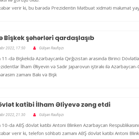
 xəbər verir ki, bu barədə Prezidentin Mətbuat xidməti məlumat yay
ə Bişkek şəhərləri qardaşlaşıb
abr 2022, 17:50
Gülşən Raufqızı
 11-də Bişkekdə Azərbaycanla Qırğızıstan arasında Birinci Dövlətlər
zidentlər İlham Əliyevin və Sadır Japarovun iştirakı ilə Azərbaycan
ərasim zamanı Bakı və Bişk
vlət katibi İlham Əliyevə zəng etdi
abr 2022, 21:30
Gülşən Raufqızı
 10-da ABŞ dövlət katibi Antoni Blinken Azərbaycan Respublikasını
 xəbər verir ki, telefon söhbəti zamanı ABŞ dövlət katibi Antoni Blin