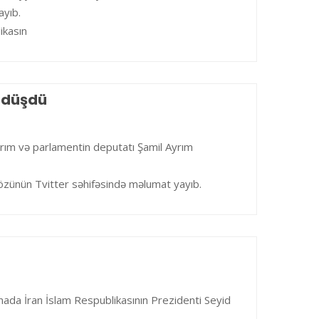
ayıb.
ikasın
a düşdü
dırım və parlamentin deputatı Şamil Ayrım
a özünün Tvitter səhifəsində məlumat yayıb.
ada İran İslam Respublikasının Prezidenti Seyid