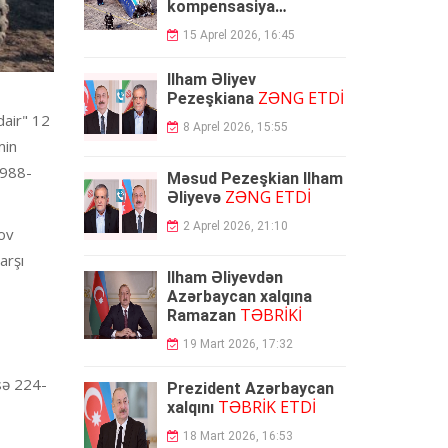
kompensasiya
ödəyəcək
15 Aprel 2026, 16:45
İlham Əliyev
ZƏNG ETDİ
Pezeşkiana
dair" 12
8 Aprel 2026, 15:55
min
1988-
Məsud Pezeşkian İlham
ZƏNG ETDİ
Əliyevə
2 Aprel 2026, 21:10
rov
arşı
İlham Əliyevdən
Azərbaycan xalqına
TƏBRİKİ
Ramazan
19 Mart 2026, 17:32
sə 224-
Prezident Azərbaycan
TƏBRİK ETDİ
xalqını
18 Mart 2026, 16:53