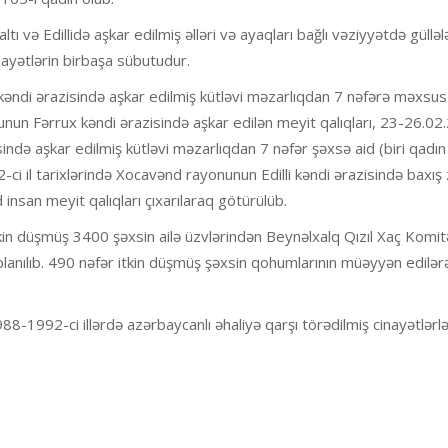
ı və Edillidə aşkar edilmiş əlləri və ayaqları bağlı vəziyyətdə güllə
nayətlərin birbaşa sübutudur.
 kəndi ərazisində aşkar edilmiş kütləvi məzarlıqdan 7 nəfərə məxsu
nunun Fərrux kəndi ərazisində aşkar edilən meyit qalıqları, 23-26.02
sində aşkar edilmiş kütləvi məzarlıqdan 7 nəfər şəxsə aid (biri qadın
-ci il tarixlərində Xocavənd rayonunun Edilli kəndi ərazisində baxış
insan meyit qalıqları çıxarılaraq götürülüb.
in düşmüş 3400 şəxsin ailə üzvlərindən Beynəlxalq Qızıl Xaç Komit
lanılıb. 490 nəfər itkin düşmüş şəxsin qohumlarının müəyyən edilə
88-1992-ci illərdə azərbaycanlı əhaliyə qarşı törədilmiş cinayətlərlə