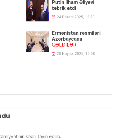
Putin İlham Əliyevi
təbrik etdi
24 Dekabr 2025, 12:29
Ermənistan rəsmiləri
Azərbaycana
GƏLDİLƏR
28 Noyabr 2025, 19:58
ndu
iyyətinin sədri təyin edilib.