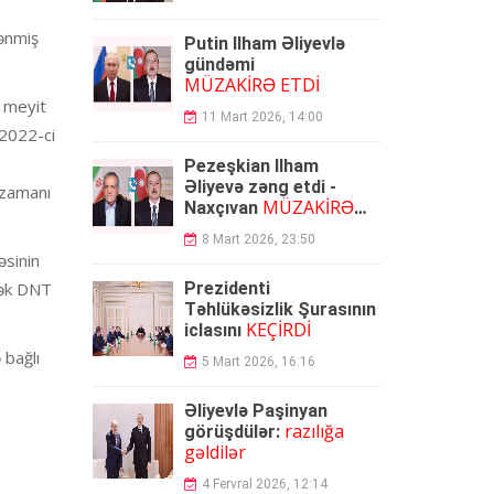
lənmiş
Putin İlham Əliyevlə
gündəmi
MÜZAKİRƏ ETDİ
s meyit
11 Mart 2026, 14:00
.2022-ci
Pezeşkian İlham
Əliyevə zəng etdi -
 zamanı
MÜZAKİRƏ
Naxçıvan
OLUNDU
8 Mart 2026, 23:50
əsinin
rək DNT
Prezidenti
Təhlükəsizlik Şurasının
KEÇİRDİ
iclasını
 bağlı
5 Mart 2026, 16:16
Əliyevlə Paşinyan
razılığa
görüşdülər:
gəldilər
4 Fervral 2026, 12:14