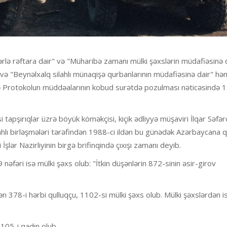
lərlə rəftara dair" və "Müharibə zamanı mülki şəxslərin müdafiəsinə 
 və "Beynəlxalq silahlı münaqişə qurbanlarının müdafiəsinə dair" hə
lavə Protokolun müddəalarının kobud surətdə pozulması nəticəsində 
 tapşırıqlar üzrə böyük köməkçisi, kiçik ədliyyə müşaviri İlqar Səfə
ahlı birləşmələri tərəfindən 1988-ci ildən bu günədək Azərbaycana q
İşlər Nazirliyinin birgə brifinqində çıxışı zamanı deyib.
9 nəfəri isə mülki şəxs olub: "İtkin düşənlərin 872-sinin əsir-girov
 378-i hərbi qulluqçu, 1102-si mülki şəxs olub. Mülki şəxslərdən i
105-i qadın olub.