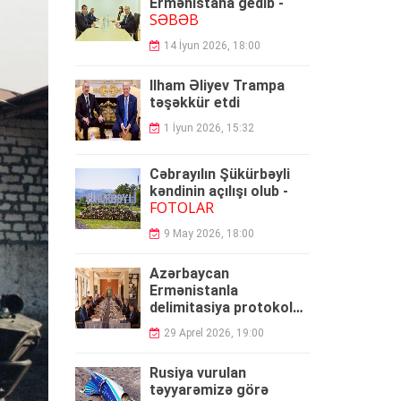
Ermənistana gedib -
SƏBƏB
14 İyun 2026, 18:00
İlham Əliyev Trampa
təşəkkür etdi
1 İyun 2026, 15:32
Cəbrayılın Şükürbəyli
kəndinin açılışı olub -
FOTOLAR
9 May 2026, 18:00
Azərbaycan
Ermənistanla
delimitasiya protokolu
umzaladı
29 Aprel 2026, 19:00
Rusiya vurulan
təyyarəmizə görə