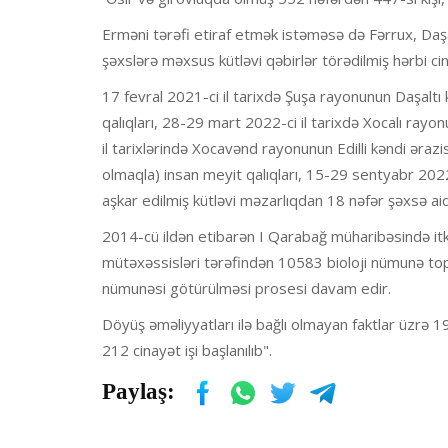
Erməni tərəfi etiraf etmək istəməsə də Fərrux, Daşalt
şəxslərə məxsus kütləvi qəbirlər törədilmiş hərbi ci
17 fevral 2021-ci il tarixdə Şuşa rayonunun Daşaltı
qalıqları, 28-29 mart 2022-ci il tarixdə Xocalı rayo
il tarixlərində Xocavənd rayonunun Edilli kəndi ərazi
olmaqla) insan meyit qalıqları, 15-29 sentyabr 2022
aşkar edilmiş kütləvi məzarlıqdan 18 nəfər şəxsə aid 
2014-cü ildən etibarən I Qarabağ müharibəsində itk
mütəxəssisləri tərəfindən 10583 bioloji nümunə top
nümunəsi götürülməsi prosesi davam edir.
Döyüş əməliyyatları ilə bağlı olmayan faktlar üzrə 19
212 cinayət işi başlanılıb".
Paylaş: