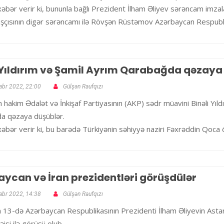
 xəbər verir ki, bununla bağlı Prezident İlham Əliyev sərəncam imzal
şçısının digər sərəncamı ilə Rövşən Rüstəmov Azərbaycan Respubl
i Yıldırım və Şamil Ayrım Qarabağda qəzay
abr 2022, 22:00
Gülşən Raufqızı
n hakim Ədalət və İnkişaf Partiyasının (AKP) sədr müavini Binəli Yıl
a qəzaya düşüblər.
 xəbər verir ki, bu barədə Türkiyənin səhiyyə naziri Fəxrəddin Qoc
ycan və İran prezidentləri görüşdülər
abr 2022, 14:38
Gülşən Raufqızı
 13-də Azərbaycan Respublikasının Prezidenti İlham Əliyevin Astan
əisi ilə görüşü olub.