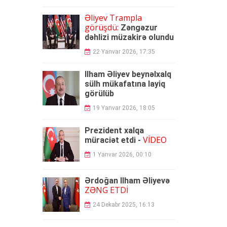
Əliyev Trampla
görüşdü:
Zəngəzur
dəhlizi müzakirə olundu
22 Yanvar 2026, 17:35
İlham Əliyev beynəlxalq
sülh mükafatına layiq
görülüb
19 Yanvar 2026, 18:05
Prezident xalqa
VİDEO
müraciət etdi -
1 Yanvar 2026, 00:10
Ərdoğan İlham Əliyevə
ZƏNG ETDİ
24 Dekabr 2025, 16:13