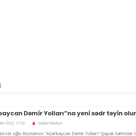
ı
aycan Dəmir Yolları”na yeni sədr təyin olu
abr 2022, 17:05
Gülşən Raufqızı
rvət oğlu Rüstəmov “Azərbaycan Dəmir Yolları” Qapalı Səhmdar Cəm