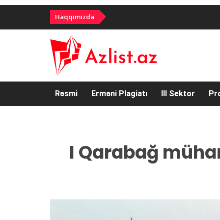
Haqqımızda
Rəsmi
Erməni Plagiatı
III Sektor
Pr
I Qarabağ mühar