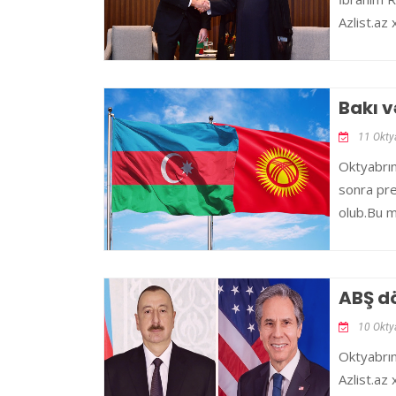
Azlist.az
Bakı v
11 Okty
Oktyabrın
sonra pre
olub.Bu m
ABŞ dö
10 Okty
Oktyabrın
Azlist.az