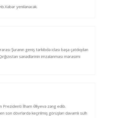
ıb.Xəbər yenilənəcək.
arası Şuranın geniş tərkibdə iclası başa çatdıqdan
-Qırğızıstan sənədlərinin imzalanması mərasimi
n Prezidenti İlham Əliyevə zəng edib.
ken son dövrlərdə keçirilmiş görüşləri davamlı sülh