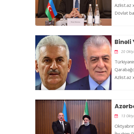
Azlist.az
Dövlət ba
Binəl
20 Okty
Türkiyəni
Qarabağd
Azlist.az
Azərba
13 Okty
Oktyabrın
İbrahim R