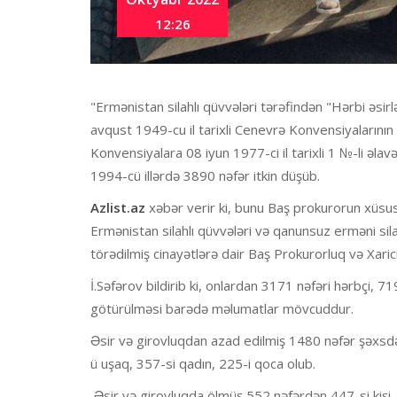
12:26
"Ermənistan silahlı qüvvələri tərəfindən "Hərbi əsir
avqust 1949-cu il tarixli Cenevrə Konvensiyalarının
Konvensiyalara 08 iyun 1977-ci il tarixli 1 №-li ə
1994-cü illərdə 3890 nəfər itkin düşüb.
Azlist.az
xəbər verir ki, bunu Baş prokurorun xüsusi
Ermənistan silahlı qüvvələri və qanunsuz erməni sil
törədilmiş cinayətlərə dair Baş Prokurorluq və Xarici 
İ.Səfərov bildirib ki, onlardan 3171 nəfəri hərbçi, 71
götürülməsi barədə məlumatlar mövcuddur.
Əsir və girovluqdan azad edilmiş 1480 nəfər şəxsdən
ü uşaq, 357-si qadın, 225-i qoca olub.
Əsir və girovluqda ölmüş 552 nəfərdən 447-si kişi, 