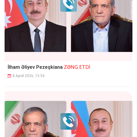
ZƏNG ETDİ
İlham Əliyev Pezeşkiana
8 Aprel 2026, 15:55