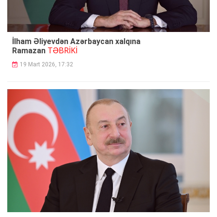
İlham Əliyevdən Azərbaycan xalqına
TƏBRİKİ
Ramazan
19 Mart 2026, 17:32