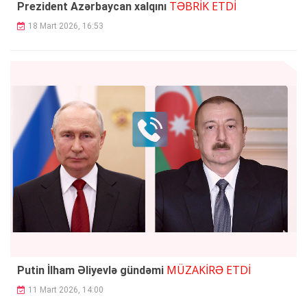
TƏBRİK ETDİ
Prezident Azərbaycan xalqını
18 Mart 2026, 16:53
MÜZAKİRƏ ETDİ
Putin İlham Əliyevlə gündəmi
11 Mart 2026, 14:00