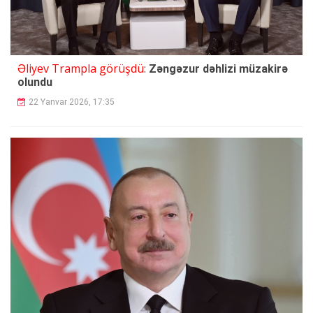
Əliyev Trampla görüşdü:
Zəngəzur dəhlizi müzakirə
olundu
22 Yanvar 2026, 17:35