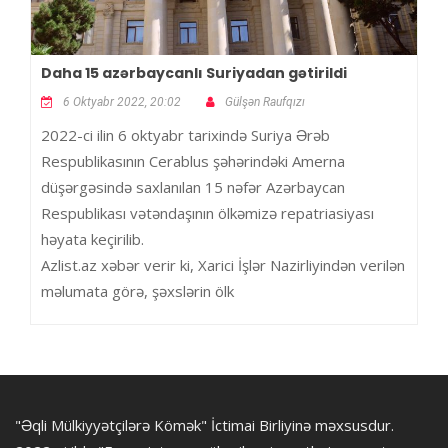
Daha 15 azərbaycanlı Suriyadan gətirildi
6 Oktyabr 2022, 20:02
Gülşən Raufqızı
2022-ci ilin 6 oktyabr tarixində Suriya Ərəb
Respublikasının Cerablus şəhərindəki Amerna
düşərgəsində saxlanılan 15 nəfər Azərbaycan
Respublikası vətəndaşının ölkəmizə repatriasiyası
həyata keçirilib.
Azlist.az xəbər verir ki, Xarici İşlər Nazirliyindən verilən
məlumata görə, şəxslərin ölk
"Əqli Mülkiyyətçilərə Kömək" İctimai Birliyinə məxsusdur.