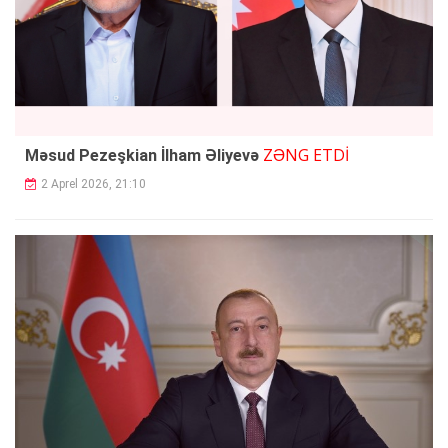
ZƏNG ETDİ
Məsud Pezeşkian İlham Əliyevə
2 Aprel 2026, 21:10