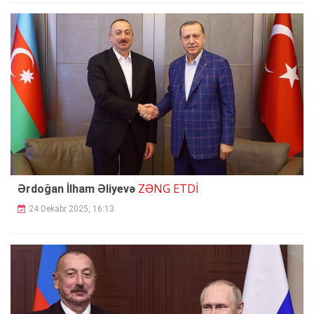
ZƏNG ETDİ
Ərdoğan İlham Əliyevə
24 Dekabr 2025, 16:13