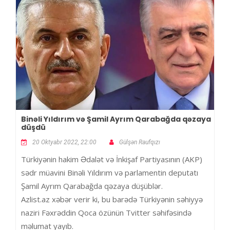
Binəli Yıldırım və Şamil Ayrım Qarabağda qəzaya
düşdü
20 Oktyabr 2022, 22:00
Gülşən Raufqızı
Türkiyənin hakim Ədalət və İnkişaf Partiyasının (AKP)
sədr müavini Binəli Yıldırım və parlamentin deputatı
Şamil Ayrım Qarabağda qəzaya düşüblər.
Azlist.az xəbər verir ki, bu barədə Türkiyənin səhiyyə
naziri Fəxrəddin Qoca özünün Tvitter səhifəsində
məlumat yayıb.