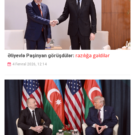
razılığa gəldilər
Əliyevlə Paşinyan görüşdülər:
4 Fervral 2026, 12:14