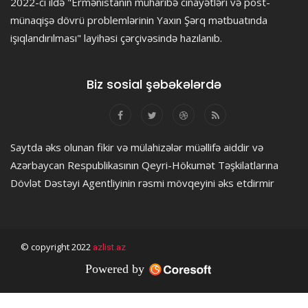
2022-ci ildə "Ermənistanın müharibə cinayətləri və post-
münaqişə dövrü problemlərinin Yaxın Şərq mətbuatında
işıqlandırılması" layihəsi çərçivəsində hazılanıb.
Biz sosial şəbəkələrdə
Saytda əks olunan fikir və mülahizələr müəllifə aiddir və
Azərbaycan Respublikasının Qeyri-Hökumət Təşkilatlarına
Dövlət Dəstəyi Agentliyinin rəsmi mövqeyini əks etdirmir
© copyright 2022
azlist.az