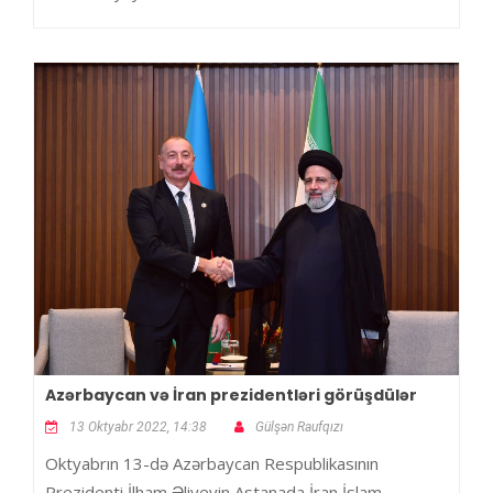
Azərbaycan və İran prezidentləri görüşdülər
13 Oktyabr 2022, 14:38
Gülşən Raufqızı
Oktyabrın 13-də Azərbaycan Respublikasının
Prezidenti İlham Əliyevin Astanada İran İslam