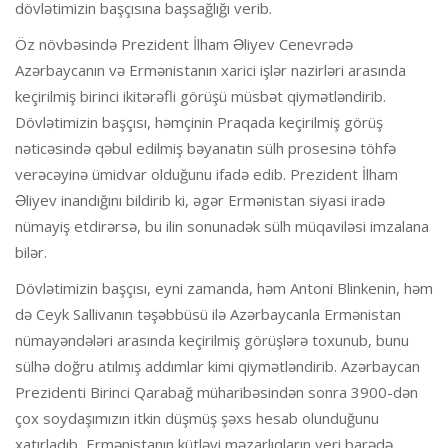
dövlətimizin başçısına başsağlığı verib.
Öz növbəsində Prezident İlham Əliyev Cenevrədə
Azərbaycanın və Ermənistanın xarici işlər nazirləri arasında
keçirilmiş birinci ikitərəfli görüşü müsbət qiymətləndirib.
Dövlətimizin başçısı, həmçinin Praqada keçirilmiş görüş
nəticəsində qəbul edilmiş bəyanatın sülh prosesinə töhfə
verəcəyinə ümidvar olduğunu ifadə edib. Prezident İlham
Əliyev inandığını bildirib ki, əgər Ermənistan siyasi iradə
nümayiş etdirərsə, bu ilin sonunadək sülh müqaviləsi imzalana
bilər.
Dövlətimizin başçısı, eyni zamanda, həm Antoni Blinkenin, həm
də Ceyk Sallivanın təşəbbüsü ilə Azərbaycanla Ermənistan
nümayəndələri arasında keçirilmiş görüşlərə toxunub, bunu
sülhə doğru atılmış addımlar kimi qiymətləndirib. Azərbaycan
Prezidenti Birinci Qarabağ müharibəsindən sonra 3900-dən
çox soydaşımızın itkin düşmüş şəxs hesab olunduğunu
xatırladıb, Ermənistanın kütləvi məzarlıqların yeri barədə