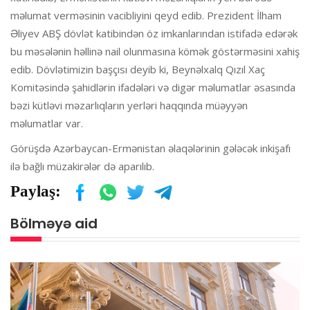
məlumat verməsinin vacibliyini qeyd edib. Prezident İlham
Əliyev ABŞ dövlət katibindən öz imkanlarından istifadə edərək
bu məsələnin həllinə nail olunmasına kömək göstərməsini xahiş
edib. Dövlətimizin başçısı deyib ki, Beynəlxalq Qızıl Xaç
Komitəsində şahidlərin ifadələri və digər məlumatlar əsasında
bəzi kütləvi məzarlıqların yerləri haqqında müəyyən
məlumatlar var.
Görüşdə Azərbaycan-Ermənistan əlaqələrinin gələcək inkişafı
ilə bağlı müzakirələr də aparılıb.
Paylaş:
Bölməyə aid