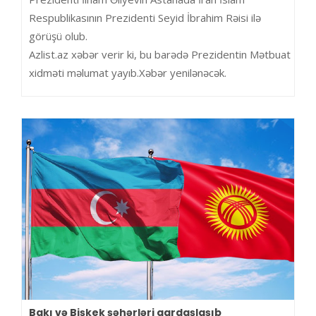
Respublikasının Prezidenti Seyid İbrahim Rəisi ilə
görüşü olub.
Azlist.az xəbər verir ki, bu barədə Prezidentin Mətbuat
xidməti məlumat yayıb.Xəbər yenilənəcək.
Bakı və Bişkek şəhərləri qardaşlaşıb