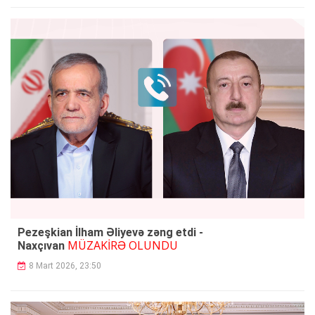
Pezeşkian İlham Əliyevə zəng etdi -
MÜZAKİRƏ OLUNDU
Naxçıvan
8 Mart 2026, 23:50