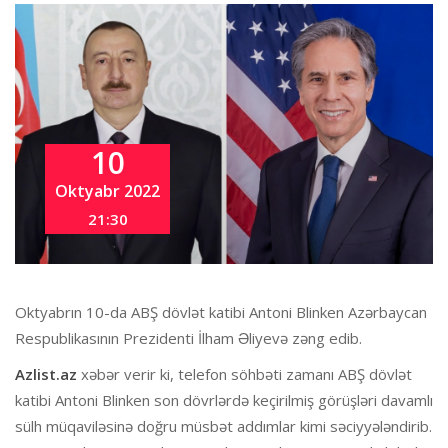
10
Oktyabr 2022
21:30
Oktyabrın 10-da ABŞ dövlət katibi Antoni Blinken Azərbaycan
Respublikasının Prezidenti İlham Əliyevə zəng edib.
Azlist.az
xəbər verir ki, telefon söhbəti zamanı ABŞ dövlət
katibi Antoni Blinken son dövrlərdə keçirilmiş görüşləri davamlı
sülh müqaviləsinə doğru müsbət addımlar kimi səciyyələndirib.