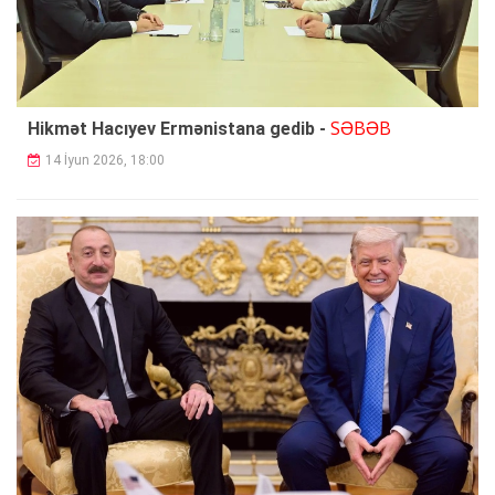
SƏBƏB
Hikmət Hacıyev Ermənistana gedib -
14 İyun 2026, 18:00