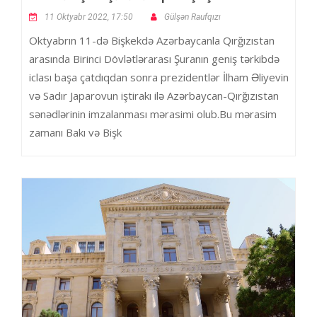
11 Oktyabr 2022, 17:50
Gülşən Raufqızı
Oktyabrın 11-də Bişkekdə Azərbaycanla Qırğızıstan
arasında Birinci Dövlətlərarası Şuranın geniş tərkibdə
iclası başa çatdıqdan sonra prezidentlər İlham Əliyevin
və Sadır Japarovun iştirakı ilə Azərbaycan-Qırğızıstan
sənədlərinin imzalanması mərasimi olub.Bu mərasim
zamanı Bakı və Bişk