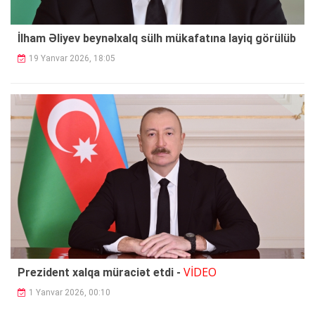
İlham Əliyev beynəlxalq sülh mükafatına layiq görülüb
19 Yanvar 2026, 18:05
VİDEO
Prezident xalqa müraciət etdi -
1 Yanvar 2026, 00:10