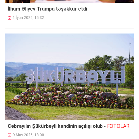
İlham Əliyev Trampa təşəkkür etdi
1 İyun 2026, 15:32
FOTOLAR
Cəbrayılın Şükürbəyli kəndinin açılışı olub -
9 May 2026, 18:00