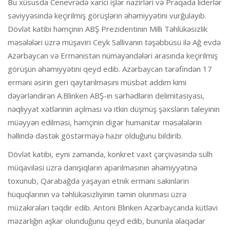
Bu xüsusda Cenevrədə xarici işlər nazirləri və Praqada liderlər
səviyyəsində keçirilmiş görüşlərin əhəmiyyətini vurğulayıb.
Dövlət katibi həmçinin ABŞ Prezidentinin Milli Təhlükəsizlik
məsələləri üzrə müşaviri Ceyk Sallivanın təşəbbüsü ilə Ağ evdə
Azərbaycan və Ermənistan nümayəndələri arasında keçirilmiş
görüşün əhəmiyyətini qeyd edib. Azərbaycan tərəfindən 17
erməni əsirin geri qaytarılmasını müsbət addım kimi
dəyərləndirən A.Blinken ABŞ-ın sərhədlərin delimitasiyası,
nəqliyyat xətlərinin açılması və itkin düşmüş şəxslərin taleyinin
müəyyən edilməsi, həmçinin digər humanitar məsələlərin
həllində dəstək göstərməyə hazır olduğunu bildirib.
Dövlət katibi, eyni zamanda, konkret vaxt çərçivəsində sülh
müqaviləsi üzrə danışıqların aparılmasının əhəmiyyətinə
toxunub, Qarabağda yaşayan etnik erməni sakinlərin
hüquqlarının və təhlükəsizliyinin təmin olunması üzrə
müzakirələri təqdir edib. Antoni Blinken Azərbaycanda kütləvi
məzarlığın aşkar olunduğunu qeyd edib, bununla əlaqədar