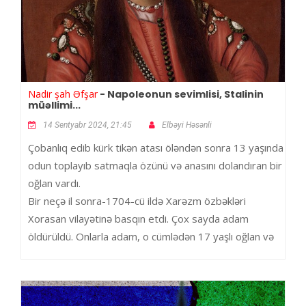
Nadir şah Əfşar
- Napoleonun sevimlisi, Stalinin
müəllimi...
14 Sentyabr 2024, 21:45
Elbəyi Həsənli
Çobanlıq edib kürk tikən atası öləndən sonra 13 yaşında
odun toplayıb satmaqla özünü və anasını dolandıran bir
oğlan vardı.
Bir neçə il sonra-1704-cü ildə Xarəzm özbəkləri
Xorasan vilayətinə basqın etdi. Çox sayda adam
öldürüldü. Onlarla adam, o cümlədən 17 yaşlı oğlan və