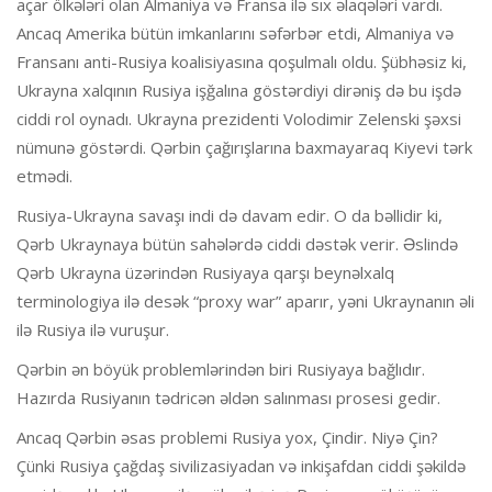
açar ölkələri olan Almaniya və Fransa ilə sıx əlaqələri vardı.
Ancaq Amerika bütün imkanlarını səfərbər etdi, Almaniya və
Fransanı anti-Rusiya koalisiyasına qoşulmalı oldu. Şübhəsiz ki,
Ukrayna xalqının Rusiya işğalına göstərdiyi dirəniş də bu işdə
ciddi rol oynadı. Ukrayna prezidenti Volodimir Zelenski şəxsi
nümunə göstərdi. Qərbin çağırışlarına baxmayaraq Kiyevi tərk
etmədi.
Rusiya-Ukrayna savaşı indi də davam edir. O da bəllidir ki,
Qərb Ukraynaya bütün sahələrdə ciddi dəstək verir. Əslində
Qərb Ukrayna üzərindən Rusiyaya qarşı beynəlxalq
terminologiya ilə desək “proxy war” aparır, yəni Ukraynanın əli
ilə Rusiya ilə vuruşur.
Qərbin ən böyük problemlərindən biri Rusiyaya bağlıdır.
Hazırda Rusiyanın tədricən əldən salınması prosesi gedir.
Ancaq Qərbin əsas problemi Rusiya yox, Çindir. Niyə Çin?
Çünki Rusiya çağdaş sivilizasiyadan və inkişafdan ciddi şəkildə