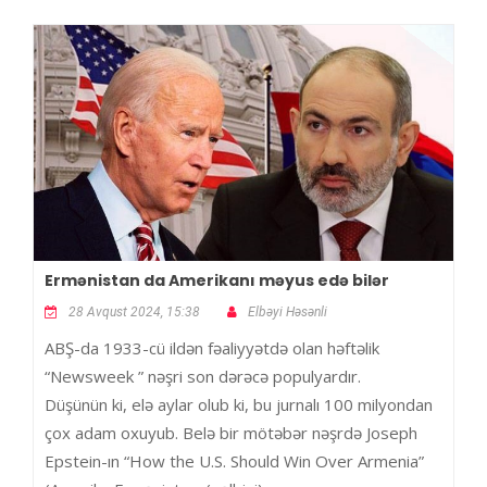
Ermənistan da Amerikanı məyus edə bilər
28 Avqust 2024, 15:38
Elbəyi Həsənli
ABŞ-da 1933-cü ildən fəaliyyətdə olan həftəlik
“Newsweek ” nəşri son dərəcə populyardır.
Düşünün ki, elə aylar olub ki, bu jurnalı 100 milyondan
çox adam oxuyub. Belə bir mötəbər nəşrdə Joseph
Epstein-ın “How the U.S. Should Win Over Armenia”