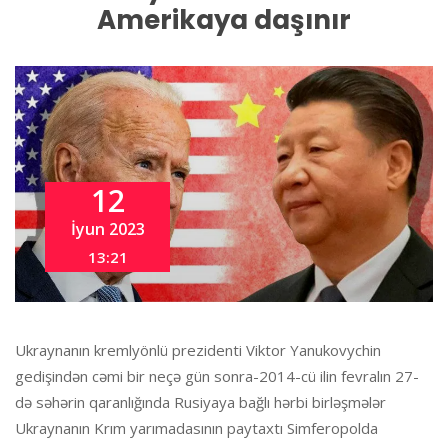
Amerikaya daşınır
12
İyun 2023
13:21
Ukraynanın kremlyönlü prezidenti Viktor Yanukovychin
gedişindən cəmi bir neçə gün sonra-2014-cü ilin fevralın 27-
də səhərin qaranlığında Rusiyaya bağlı hərbi birləşmələr
Ukraynanın Krım yarımadasının paytaxtı Simferopolda