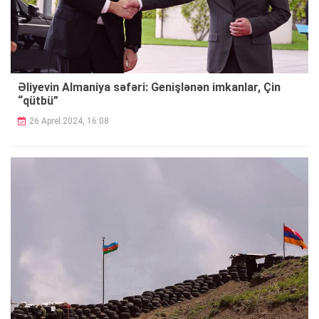
Əliyevin Almaniya səfəri: Genişlənən imkanlar, Çin
“qütbü”
26 Aprel 2024, 16:08