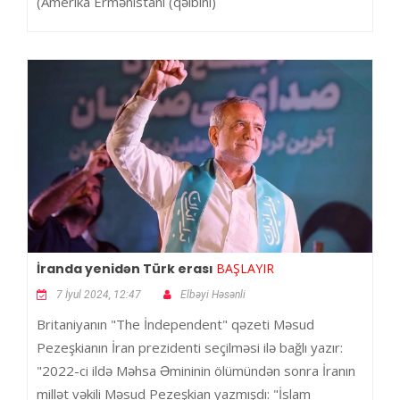
(Amerika Ermənistanı (qəlbini)
İranda yenidən Türk erası
BAŞLAYIR
7 İyul 2024, 12:47
Elbəyi Həsənli
Britaniyanın "The İndependent" qəzeti Məsud
Pezeşkianın İran prezidenti seçilməsi ilə bağlı yazır:
"2022-ci ildə Məhsa Əmininin ölümündən sonra İranın
millət vəkili Məsud Pezeşkian yazmışdı: "İslam