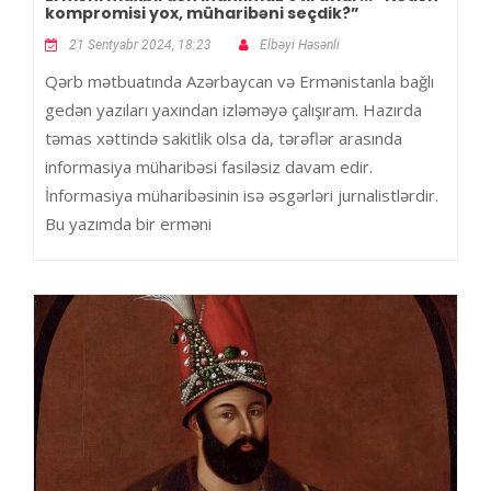
kompromisi yox, müharibəni seçdik?”
21 Sentyabr 2024, 18:23
Elbəyi Həsənli
Qərb mətbuatında Azərbaycan və Ermənistanla bağlı
gedən yazıları yaxından izləməyə çalışıram. Hazırda
təmas xəttində sakitlik olsa da, tərəflər arasında
informasiya müharibəsi fasiləsiz davam edir.
İnformasiya müharibəsinin isə əsgərləri jurnalistlərdir.
Bu yazımda bir erməni