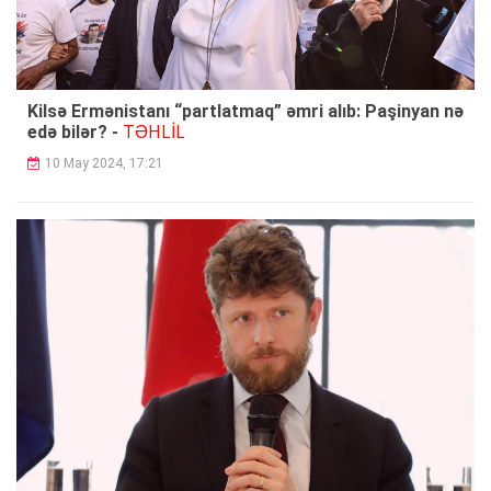
Kilsə Ermənistanı “partlatmaq” əmri alıb: Paşinyan nə
TƏHLİL
edə bilər? -
10 May 2024, 17:21