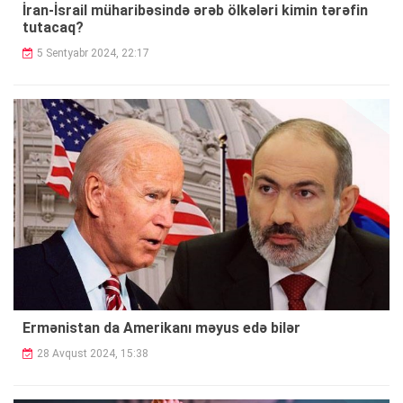
İran-İsrail müharibəsində ərəb ölkələri kimin tərəfin
tutacaq?
5 Sentyabr 2024, 22:17
Ermənistan da Amerikanı məyus edə bilər
28 Avqust 2024, 15:38