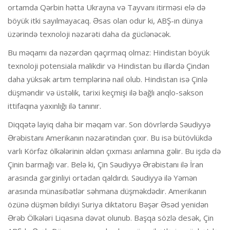
ortamda Qərbin hətta Ukrayna və Tayvanı itirməsi elə də
böyük itki sayılmayacaq. Əsas olan odur ki, ABŞ-ın dünya
üzərində texnoloji nəzarəti daha da güclənəcək.
Bu məqamı da nəzərdən qaçırmaq olmaz: Hindistan böyük
texnoloji potensiala malikdir və Hindistan bu illərdə Çindən
daha yüksək artım templərinə nail olub. Hindistan isə Çinlə
düşməndir və üstəlik, tarixi keçmişi ilə bağlı anqlo-sakson
ittifaqına yaxınlığı ilə tanınır.
Diqqətə layiq daha bir məqam var. Son dövrlərdə Səudiyyə
Ərəbistanı Amerikanın nəzarətindən çıxır. Bu isə bütövlükdə
varlı Körfəz ölkələrinin əldən çıxması anlamına gəlir. Bu işdə də
Çinin barmağı var. Belə ki, Çin Səudiyyə Ərəbistanı ilə İran
arasında gərginliyi ortadan qaldırdı. Səudiyyə ilə Yəmən
arasında münasibətlər səhmana düşməkdədir. Amerikanın
özünə düşmən bildiyi Suriya diktatoru Bəşər Əsəd yenidən
Ərəb Ölkələri Liqasına dəvət olunub. Başqa sözlə desək, Çin