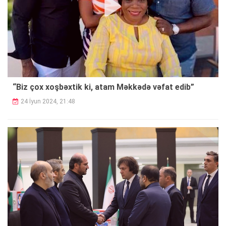
“Biz çox xoşbəxtik ki, atam Məkkədə vəfat edib”
24 İyun 2024, 21:48