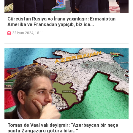
Gürcüstan Rusiya və İrana yaxınlaşır: Ermənistan
Amerika və Fransadan yapışıb, biz isə...
22 İyun 2024, 18:11
Tomas de Vaal valı dəyişmir: “Azərbaycan bir neçə
saata Zəngəzuru götürə bilər...”