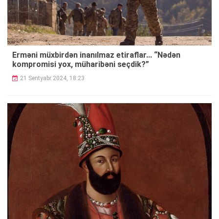
Erməni müxbirdən inanılmaz etiraflar... “Nədən
kompromisi yox, müharibəni seçdik?”
21 Sentyabr 2024, 18:23