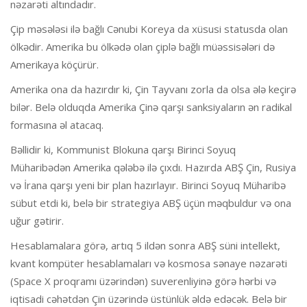
nəzarəti altındadır.
Çip məsələsi ilə bağlı Cənubi Koreya da xüsusi statusda olan
ölkədir. Amerika bu ölkədə olan çiplə bağlı müəssisələri də
Amerikaya köçürür.
Amerika ona da hazırdır ki, Çin Tayvanı zorla da olsa ələ keçirə
bilər. Belə olduqda Amerika Çinə qarşı sanksiyaların ən radikal
formasına əl atacaq.
Bəllidir ki, Kommunist Blokuna qarşı Birinci Soyuq
Müharibədən Amerika qələbə ilə çıxdı. Hazırda ABŞ Çin, Rusiya
və İrana qarşı yeni bir plan hazırlayır. Birinci Soyuq Müharibə
sübut etdi ki, belə bir strategiya ABŞ üçün məqbuldur və ona
uğur gətirir.
Hesablamalara görə, artıq 5 ildən sonra ABŞ süni intellekt,
kvant kompüter hesablamaları və kosmosa sənaye nəzarəti
(Space X proqramı üzərindən) suverenliyinə görə hərbi və
iqtisadi cəhətdən Çin üzərində üstünlük əldə edəcək. Belə bir