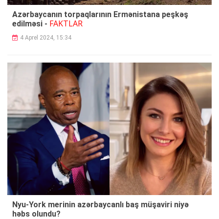
Azərbaycanın torpaqlarının Ermənistana peşkəş
FAKTLAR
edilməsi -
4 Aprel 2024, 15:34
Nyu-York merinin azərbaycanlı baş müşaviri niyə
həbs olundu?