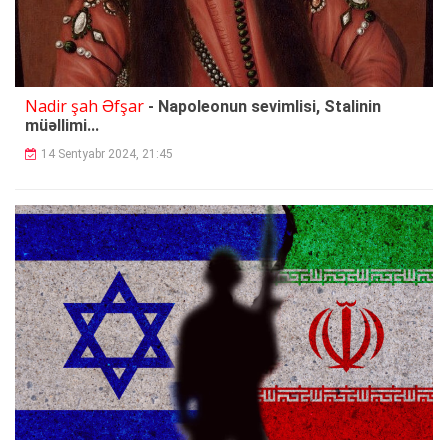
Nadir şah Əfşar
- Napoleonun sevimlisi, Stalinin
müəllimi...
14 Sentyabr 2024, 21:45