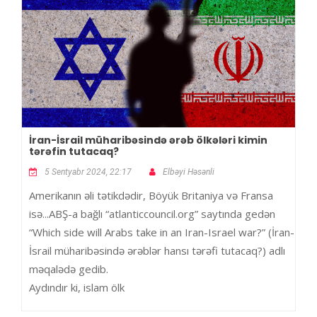
İran-İsrail müharibəsində ərəb ölkələri kimin
tərəfin tutacaq?
5 Sentyabr 2024, 22:17
Elbəyi Həsənli
Amerikanın əli tətikdədir, Böyük Britaniya və Fransa
isə...ABŞ-a bağlı “atlanticcouncil.org” saytında gedən
“Which side will Arabs take in an Iran-Israel war?” (İran-
İsrail müharibəsində ərəblər hansı tərəfi tutacaq?) adlı
məqalədə gedib.
Aydındır ki, islam ölk