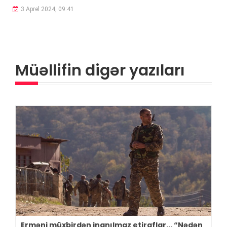
3 Aprel 2024, 09:41
Müəllifin digər yazıları
Erməni müxbirdən inanılmaz etiraflar... “Nədən