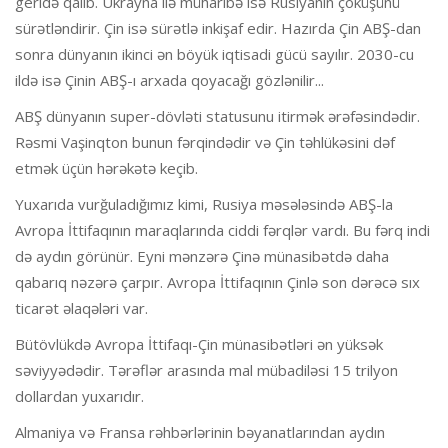
geridə qalıb. Ukrayna ilə müharibə isə Rusiyanın çöküşünü
sürətləndirir. Çin isə sürətlə inkişaf edir. Hazırda Çin ABŞ-dan
sonra dünyanın ikinci ən böyük iqtisadi gücü sayılır. 2030-cu
ildə isə Çinin ABŞ-ı arxada qoyacağı gözlənilir...
ABŞ dünyanın super-dövləti statusunu itirmək ərəfəsindədir.
Rəsmi Vaşinqton bunun fərqindədir və Çin təhlükəsini dəf
etmək üçün hərəkətə keçib.
Yuxarıda vurğuladığımız kimi, Rusiya məsələsində ABŞ-la
Avropa İttifaqının maraqlarında ciddi fərqlər vardı. Bu fərq indi
də aydın görünür. Eyni mənzərə Çinə münasibətdə daha
qabarıq nəzərə çarpır. Avropa İttifaqının Çinlə son dərəcə sıx
ticarət əlaqələri var.
Bütövlükdə Avropa İttifaqı-Çin münasibətləri ən yüksək
səviyyədədir. Tərəflər arasında mal mübadiləsi 15 trilyon
dollardan yuxarıdır.
Almaniya və Fransa rəhbərlərinin bəyanatlarından aydın