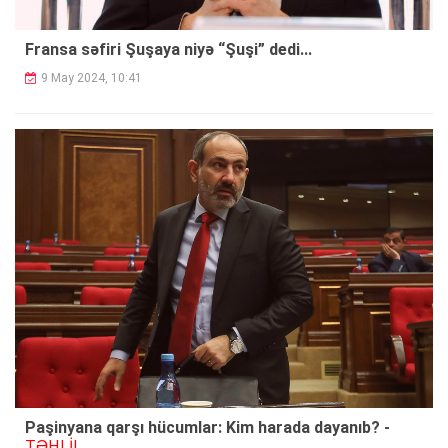
Fransa səfiri Şuşaya niyə “Şuşi” dedi...
9 May 2024, 10:41
Paşinyana qarşı hücumlar: Kim harada dayanıb? -
TƏHLİL