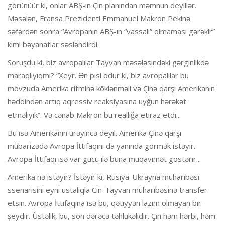
görünüür ki, onlar ABŞ-ın Çin planından məmnun deyillər.
Məsələn, Fransa Prezidenti Emmanuel Makron Pekinə
səfərdən sonra “Avropanın ABŞ-ın “vassalı” olmaması gərəkir”
kimi bəyanatlar səsləndirdi.
Soruşdu ki, biz avropalılar Tayvan məsələsindəki gərginlikdə
maraqlıyıqmı? “Xeyr. Ən pisi odur ki, biz avropalılar bu
mövzuda Amerika ritminə köklənməli və Çinə qarşı Amerikanın
həddindən artıq aqressiv reaksiyasına uyğun hərəkət
etməliyik”. Və cənab Makron bu reallığa etiraz etdi...
Bu isə Amerikanın ürəyincə deyil. Amerika Çinə qarşı
mübarizədə Avropa İttifaqını da yanında görmək istəyir.
Avropa İttifaqı isə var gücü ilə buna müqavimət göstərir...
Amerika nə istəyir? İstəyir ki, Rusiya-Ukrayna müharibəsi
ssenarisini eyni ustalıqla Cin-Tayvan müharibəsinə transfer
etsin. Avropa İttifaqına isə bu, qətiyyən lazım olmayan bir
şeydir. Üstəlik, bu, son dərəcə təhlükəlidir. Çin həm hərbi, həm