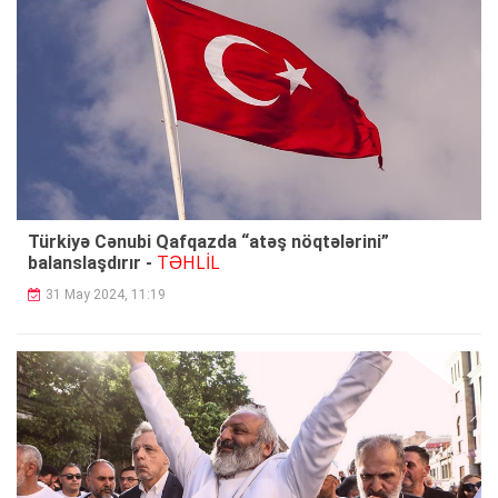
Türkiyə Cənubi Qafqazda “atəş nöqtələrini”
TƏHLİL
balanslaşdırır -
31 May 2024, 11:19