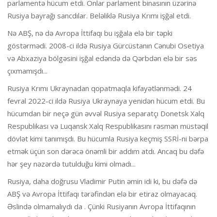
parlamentə hücum etdi. Onlar parlament binasının üzərinə
Rusiya bayrağı sancdılar. Beləliklə Rusiya Krımı işğal etdi.
Nə ABŞ, nə də Avropa İttifaqı bu işğala elə bir təpki
göstərmədi. 2008-ci ildə Rusiya Gürcüstanın Cənubi Osetiya
və Abxaziya bölgəsini işğal edəndə də Qərbdən elə bir səs
çıxmamışdı...
Rusiya Krımı Ukraynadan qopatmaqla kifayətlənmədi. 24
fevral 2022-ci ildə Rusiya Ukraynaya yenidən hücum etdi. Bu
hücumdan bir neçə gün əvvəl Rusiya separatçı Donetsk Xalq
Respublikası və Luqansk Xalq Respublikasını rəsmən müstəqil
dövlət kimi tanımışdı. Bu hücumla Rusiya keçmiş SSRİ-ni bərpa
etmək üçün son dərəcə önəmli bir addım atdı. Ancaq bu dəfə
hər şey nəzərdə tutulduğu kimi olmadı...
Rusiya, daha doğrusu Vladimir Putin əmin idi ki, bu dəfə də
ABŞ və Avropa İttifaqı tərəfindən elə bir etiraz olmayacaq.
Əslində olmamalıydı da . Çünki Rusiyanın Avropa İttifaqının