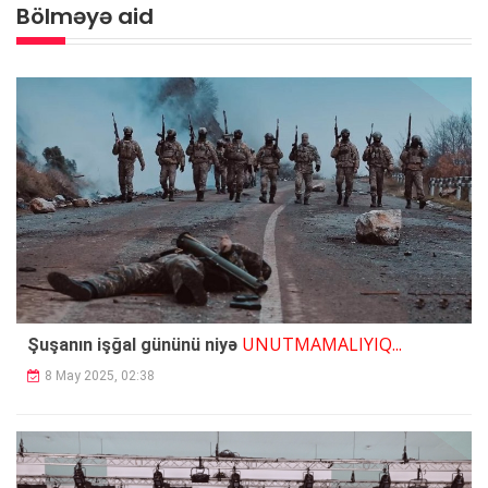
Bölməyə aid
UNUTMAMALIYIQ...
Şuşanın işğal gününü niyə
8 May 2025, 02:38