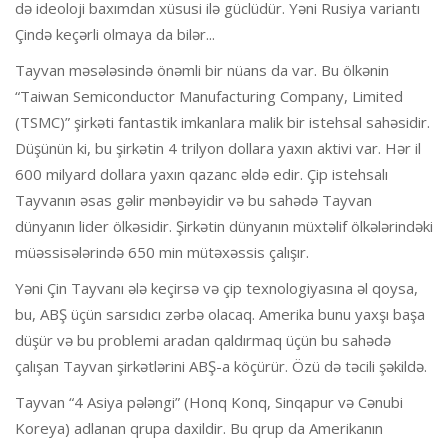
də ideoloji baxımdan xüsusi ilə güclüdür. Yəni Rusiya variantı
Çində keçərli olmaya da bilər...
Tayvan məsələsində önəmli bir nüans da var. Bu ölkənin
“Taiwan Semiconductor Manufacturing Company, Limited
(TSMC)” şirkəti fantastik imkanlara malik bir istehsal sahəsidir.
Düşünün ki, bu şirkətin 4 trilyon dollara yaxın aktivi var. Hər il
600 milyard dollara yaxın qazanc əldə edir. Çip istehsalı
Tayvanın əsas gəlir mənbəyidir və bu sahədə Tayvan
dünyanın lider ölkəsidir. Şirkətin dünyanın müxtəlif ölkələrindəki
müəssisələrində 650 min mütəxəssis çalışır.
Yəni Çin Tayvanı ələ keçirsə və çip texnologiyasına əl qoysa,
bu, ABŞ üçün sarsıdıcı zərbə olacaq. Amerika bunu yaxşı başa
düşür və bu problemi aradan qaldırmaq üçün bu sahədə
çalışan Tayvan şirkətlərini ABŞ-a köçürür. Özü də təcili şəkildə.
Tayvan “4 Asiya pələngi” (Honq Konq, Sinqapur və Cənubi
Koreya) adlanan qrupa daxildir. Bu qrup da Amerikanın