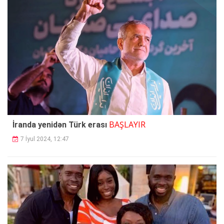
BAŞLAYIR
İranda yenidən Türk erası
7 İyul 2024, 12:47