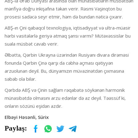
ABŞ-la Ərəb Dünyası arasında olan münasibətlərin müsbətdən
mənfiyə doğru inkişafına təkan verir. Rəsmi Vaşinqton bu
prosesi sadəcə seyr etmir, həm də bundan nəticə çıxarır.
ABŞ-ın Çini qabaqcıl texnologiya, iqtisadiyyat və ultra-müasir
hərbi vasitələrlə geriyə atmaq şansı varmı? Mütəxəssislər bu
suala müsbət cavab verir.
Əlbəttə, Qərbin Ukrayna üzərindən Rusiyanı divara dirəməsi
fonunda Qərbin Çinə qarşı da cəbhə açması qətiyyən
arzuolunan deyil. Bu, dünyamızın müvazinətdən çıxmasına
səbəb ola bilər.
Qərbdə ABŞ və Çinin sağlam rəqabətə söykənən harmonik
münasibətdə olmasını arzu edənlər də az deyil. Təəssüf ki,
onların sözünü eşidən azdır.
Elbəyi Həsənli, Sürix
Paylaş: