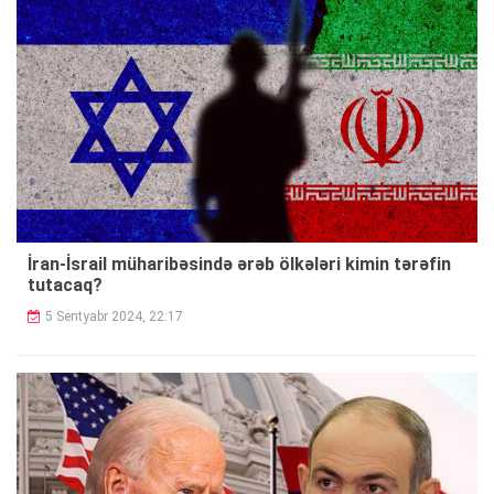
İran-İsrail müharibəsində ərəb ölkələri kimin tərəfin
tutacaq?
5 Sentyabr 2024, 22:17