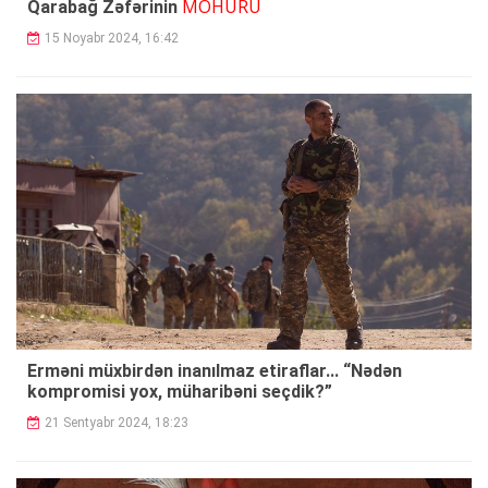
MÖHÜRÜ
Qarabağ Zəfərinin
15 Noyabr 2024, 16:42
Erməni müxbirdən inanılmaz etiraflar... “Nədən
kompromisi yox, müharibəni seçdik?”
21 Sentyabr 2024, 18:23