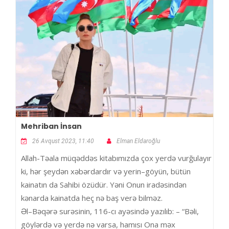
Mehriban İnsan
26 Avqust 2023, 11:40
Elman Eldaroğlu
Allah-Təala müqəddəs kitabımızda çox yerdə vurğulayır
ki, hər şeydən xəbərdardır və yerin–göyün, bütün
kainatın da Sahibi özüdür. Yəni Onun iradəsindən
kənarda kainatda heç nə baş verə bilməz.
Əl–Bəqərə surəsinin, 116-cı ayəsində yazılıb: – “Bəli,
göylərdə və yerdə nə varsa, hamısı Ona məx