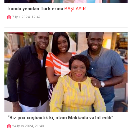
BAŞLAYIR
İranda yenidən Türk erası
7 İyul 2024, 12:47
“Biz çox xoşbəxtik ki, atam Məkkədə vəfat edib”
24 İyun 2024, 21:48