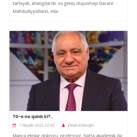
tərbiyəli, ahəngdardır və geniş düşünməyi bacarır.
Məhdudiyyətlərin, eləc
70-ə nə qaldı ki?..
1 Noyabr 2023, 22:45
Elman Eldaroğlu
Məncə elmlər doktoru, professor, hətta akademik də