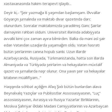
xəstəxanasında həkim-terapevt işləyib...
Deyir ki,- “Şeir yazmağa 8 yaşımdan başlamışam. Əvvəllər
Göyərçin jurnalında və məktəb divar qəzetində dərc
olunurdum. Sonralar məktəbimizdə yaradılmış Gənc Şairlər
dərnəyinin rəhbəri oldum. Universitet illərində ədəbiyyata
əvvəlki kimi çox zaman ayıra bilmirdim. Bəlkə də məni əsl şair
edən Vətəndən uzaqlarda yaşamağım oldu. Vətən həsrəti
bütün şeirlərimin canına hopub sanki. Uzun illərdir
Azərbaycanda, Rusiyada, Türkmənistanda, hətta son illərdə
Almaniyada və Türkiyədə şeirlərim və hekayələrim müxtəlif
qəzet və jurnallarda nəşr olunur. Ona yaxın şeir və hekayələr
kitabının müəllifiyəm...”
Haqqında söhbət açdığım Afaq Şıxlı bütün bunlardan əlavə
Beynəlxalq Yazıçılar və Publisistlər Assosiasiyasının, “Luç”
assosiasiyasının, Avrasiya və Rusiya Yazarlar Birliklərinin,
Moskva Şəhriyar Ədəbi Mədəni Cəmiyyətlərinin və Azərbaycan