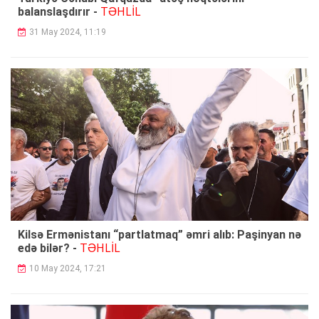
TƏHLİL
balanslaşdırır -
31 May 2024, 11:19
Kilsə Ermənistanı “partlatmaq” əmri alıb: Paşinyan nə
TƏHLİL
edə bilər? -
10 May 2024, 17:21