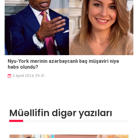
Nyu-York merinin azərbaycanlı baş müşaviri niyə
həbs olundu?
3 Aprel 2024, 09:41
Müəllifin digər yazıları