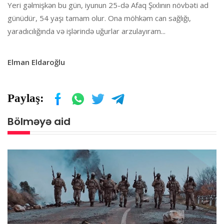
Yeri gəlmişkən bu gün, iyunun 25-də Afaq Şıxlının növbəti ad
günüdür, 54 yaşı tamam olur. Ona möhkəm can sağlığı,
yaradıcılığında və işlərində uğurlar arzulayıram...
Elman Eldaroğlu
Paylaş:
Bölməyə aid