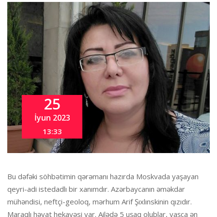
25
İyun 2023
13:33
Bu dəfəki söhbətimin qərəmanı hazırda Moskvada yaşayan
qeyri-adi istedadlı bir xanımdır. Azərbaycanın əməkdar
mühəndisi, neftçi-geoloq, mərhum Arif Şıxlınskinin qızıdır.
Maraqlı həyat hekayəsi var. Ailədə 5 uşaq olublar, yaşca ən