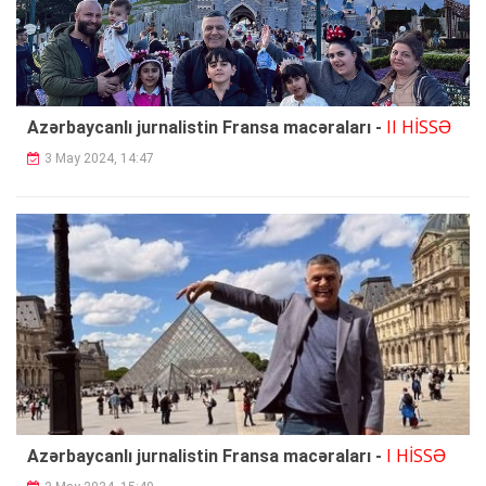
II HİSSƏ
Azərbaycanlı jurnalistin Fransa macəraları -
3 May 2024, 14:47
I HİSSƏ
Azərbaycanlı jurnalistin Fransa macəraları -