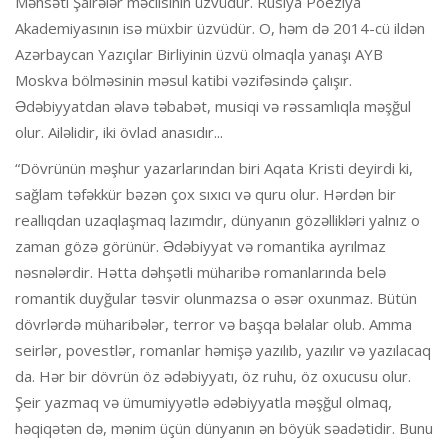
Məhsəti Şairələr məclisinin üzvüdür. Rusiya Poeziya
Akademiyasının isə müxbir üzvüdür. O, həm də 2014-cü ildən
Azərbaycan Yazıçılar Birliyinin üzvü olmaqla yanaşı AYB
Moskva bölməsinin məsul katibi vəzifəsində çalışır.
Ədəbiyyatdan əlavə təbabət, musiqi və rəssamlıqla məşğul
olur. Ailəlidir, iki övlad anasıdır...
“Dövrünün məşhur yazarlarından biri Aqata Kristi deyirdi ki,
sağlam təfəkkür bəzən çox sıxıcı və quru olur. Hərdən bir
reallıqdan uzaqlaşmaq lazımdır, dünyanın gözəllikləri yalnız o
zaman gözə görünür. Ədəbiyyat və romantika ayrılmaz
nəsnələrdir. Hətta dəhşətli müharibə romanlarında belə
romantik duyğular təsvir olunmazsa o əsər oxunmaz. Bütün
dövrlərdə müharibələr, terror və başqa bəlalar olub. Amma
seirlər, povestlər, romanlar həmişə yazılıb, yazılır və yazılacaq
da. Hər bir dövrün öz ədəbiyyatı, öz ruhu, öz oxucusu olur.
Şeir yazmaq və ümumiyyətlə ədəbiyyatla məşğul olmaq,
həqiqətən də, mənim üçün dünyanın ən böyük səadətidir. Bunu