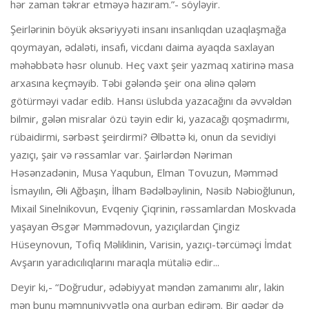
hər zaman təkrar etməyə hazıram.”- söyləyir.
Şeirlərinin böyük əksəriyyəti insanı insanlıqdan uzaqlaşmağa
qoymayan, ədaləti, insafı, vicdanı daima ayaqda saxlayan
məhəbbətə həsr olunub. Heç vaxt şeir yazmaq xatirinə masa
arxasına keçməyib. Təbi gələndə şeir ona əlinə qələm
götürməyi vadar edib. Hansı üslubda yazacağını da əvvəldən
bilmir, gələn misralar özü təyin edir ki, yazacağı qoşmadırmı,
rübaidirmi, sərbəst şeirdirmi? Əlbəttə ki, onun da sevidiyi
yazıçı, şair və rəssamlar var. Şairlərdən Nəriman
Həsənzadənin, Musa Yaqubun, Elman Tovuzun, Məmməd
İsmayılın, Əli Ağbaşın, İlham Bədəlbəylinin, Nəsib Nəbioğlunun,
Mixail Sinelnikovun, Evqeniy Çiqrinin, rəssamlardan Moskvada
yaşayan Əsgər Məmmədovun, yazıçılardan Çingiz
Hüseynovun, Tofiq Məliklinin, Varisin, yazıçı-tərcüməçi İmdat
Avşarın yaradıcılıqlarını maraqla mütaliə edir...
Deyir ki,- “Doğrudur, ədəbiyyat məndən zamanımı alır, lakin
mən bunu məmnuniyyətlə ona qurban edirəm. Bir qədər də