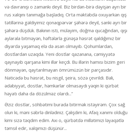
və davranışı o zamankı deyil. Biz birdən-birə dəyişən ayrı bir
rus xalqını tanımağa başladıq. Orta məktəbdə oxuyarkən qış
tətillərinə gəldiyimiz qonaqpərvər şəhərə deyil, sanki ayrı bir
şəhərə düşdük. Bakının isti, mülayim, doğma qucağından, qışı
aylarala bitməyən, həftələrlə günəşə həsrət qaldığımız bir
diyarda yaşamaq elə də asan olmayıb. Qohumlardan,
dostlardan uzaqda. Yeni dostlar qazanana, cəmiyyətə
qaynayıb qarşana kimi illər keçdi. Bu illərin hamısı bizim geri
dönməyən, qaytarılmayan ömrümüzün bir parçasıdır.
Nəticədə bu həsrət, bu nisgil, şeirə, sözə çevrildi. Bəli,
ədəbiyyat, dostlar, həmkarlar olmasaydı yəqin ki qürbət
həyatı daha da dözülməz olardı...”
Əziz dostlar, söhbətimi burada bitirmək istəyirəm. Çox sağ
olun ki, məni səbrlə dinlədiniz. Çalışdım ki, Afaq xanımı olduğu
kimi sizə təqdim edim. Axı o, qürbətdə millətimizi ləyaqətlə
təmsil edir, xalqımızı düşünür...