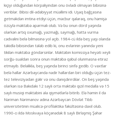
kiçiyi olduğundan körpəliyindən onu övladı olmayan bibisinə
veriblər. Bibisi dil-ədəbiyyat müəllimi idi. Uşaq bağçasına
getməkdən imtina etdiyi üçün, məcbur qalaraq, onu həmişə
özüylə məktəbə aparmalı olub. Və bu onun dörd yaşında
olarkən artıq oxumağı, yazmağı, saymağı, hətta vurma
cədvəlini belə bilməsinə yol açıb. 1984-cü ildə beş yaşı olanda
təkidlə bibisindən tələb edib ki, onu evlərinin yanında yeni
tikilən məktəbə göndərsinlər. Məktəbin komissiya heyəti xeyli
sorğu-sualdan sonra onun məktəbə qəbul olunmasna etiraz
etməyib. Beləliklə, beş yaşında birinci sinfə gedib. O vaxtlar
belə hallar Azərbaycanda nadir hallardan biri olduğu üçün tez-
tez televiziyadan gəlir və onu danışdırırdılar. On beş yaşında
olarkən isə Bakıdakı 12 saylı orta məktəbi qızıl medalla və 15
saylı musiqi məktəbini əla qiymətlərlə bitirib. Elə həmin il də
Nəriman Nərimanov adına Azərbaycan Dövlət Tibb
universitetinin müalicə-profilaktika fakültəsinə daxil olub.
1990-cı ildə Moskvaya köçənədək 8 saylı Birləşmiş Şəhər