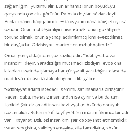
sağlamlığımı, yuxumu alır. Bunlar hamısı onun böyüklüyü
qarşısında çox cılız görünür. Pafosla deyilən sözlər deyil.
Bunlar mənim həqiqətimdir. Ədəbiyyatın mənə bəxş etdiyi isə-
özüdür. Onun möhtəşəmliyini hiss etmək, onun gözəlliyinə
toxuna bilmək, onunla yanaşı addımlamaq kimi əvəzedilməz
bir duyğudur. Ədəbiyyat- mənim son məhəbbətimdir!”
Ömür-gün yoldaşından çox razılıq edir, “ədəbiyyatsevər
insandır”- deyir. Yaradıcılığını mütamadi izlədiyini, evdə ona
kitabları üzərində işləməyə hər çür şərait yaratdığını, eləcə də
maddi və mənəvi dəstək olduğunu- dilə gətirir...
“Ədəbiyyat adamı istedadlı, səmimi, saf insanlarla birləşdirir.
Nadan, qaba, mənasız insanlardan isə ayırır və bu da tam
təbiidir! Şair də ən adi insani keyfiyyətləri özündə qoruyub
saxlamalıdır. Bütün mənfi keyfiyyətlərin mənim fikrimcə bir adı
var – xəyanət. Bəli, əsl insan kimi şair də xəyanət etməməlidir:
vətən sevgisinə, valideyn əməyinə, ailə təmizliyinə, sözün