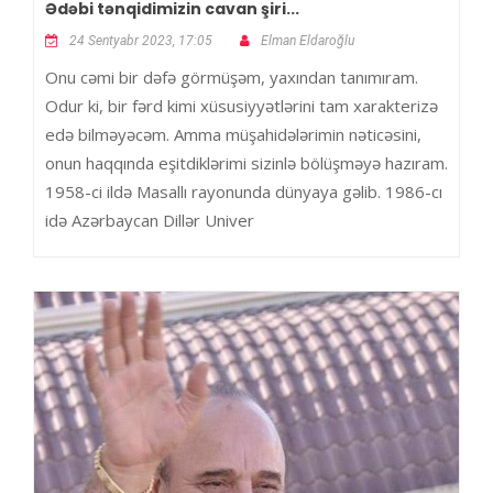
Ədəbi tənqidimizin cavan şiri...
24 Sentyabr 2023, 17:05
Elman Eldaroğlu
Onu cəmi bir dəfə görmüşəm, yaxından tanımıram.
Odur ki, bir fərd kimi xüsusiyyətlərini tam xarakterizə
edə bilməyəcəm. Amma müşahidələrimin nəticəsini,
onun haqqında eşitdiklərimi sizinlə bölüşməyə hazıram.
1958-ci ildə Masallı rayonunda dünyaya gəlib. 1986-cı
idə Azərbaycan Dillər Univer