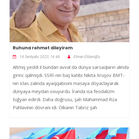
Ruhuna rəhmət diləyirəm
14 Sentyabr 2023, 16:48
Elman Eldaroğlu
Altmış yeddi il bundan əvvəl də dünya sarsaqların əlində
girinc qalmışdı. SSRİ-nin baş katibi Nikita Xruşov BMT-
nin iclas zalında ayaqqabısını masaya döyəcləyərək
dünyaya meydan oxuyurdu. İranda isə feodalizm
tüğyan edirdi. Daha doğrusu, şah Məhəmməd Rza
Pəhləvinin dövranı idi. Ölkənin Təbriz şəh