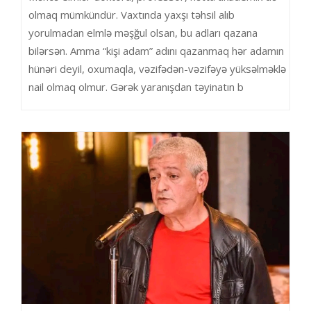
olmaq mümkündür. Vaxtında yaxşı təhsil alıb
yorulmadan elmlə məşğul olsan, bu adları qazana
bilərsən. Amma “kişi adam” adını qazanmaq hər adamın
hünəri deyil, oxumaqla, vəzifədən-vəzifəyə yüksəlməklə
nail olmaq olmur. Gərək yaranışdan təyinatın b