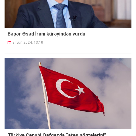
Bəşər Əsəd İranı kürəyindən vurdu
3 İyun 2024, 13:10
Türkiyə Cənubi Qafqazda “atəş nöqtələrini”