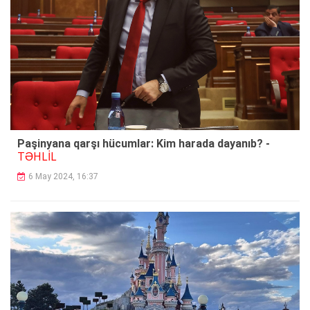
Paşinyana qarşı hücumlar: Kim harada dayanıb? -
TƏHLİL
6 May 2024, 16:37