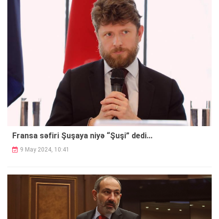
Fransa səfiri Şuşaya niyə “Şuşi” dedi...
9 May 2024, 10:41