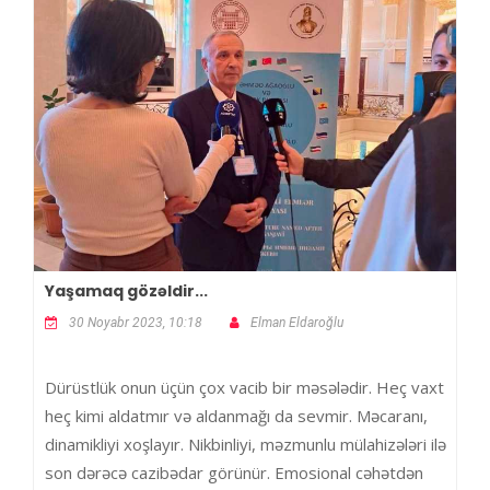
Yaşamaq gözəldir...
30 Noyabr 2023, 10:18
Elman Eldaroğlu
Dürüstlük onun üçün çox vacib bir məsələdir. Heç vaxt
heç kimi aldatmır və aldanmağı da sevmir. Məcaranı,
dinamikliyi xoşlayır. Nikbinliyi, məzmunlu mülahizələri ilə
son dərəcə cazibədar görünür. Emosional cəhətdən