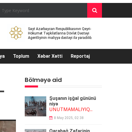
Sayt Azərbaycan Respublikasının Qeyri-
Hökumət Təşkilatlarına Dövlət Dəstəyi
Agentliyinin maliyyə dəstəyi ilə yaradılıb.
ya
Toplum
Xəbər Xətti
Reportaj
Bölməyə aid
-
Şuşanın işğal gününü
niyə
UNUTMAMALIYIQ...
8 May 2025, 02:38
Qarabağ Zəfərinin