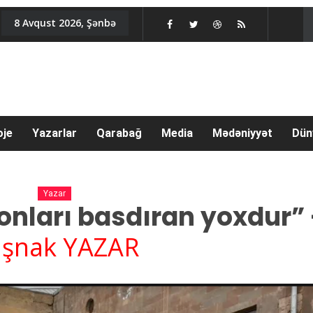
8 Avqust 2026, Şənbə
oje
Yazarlar
Qarabağ
Media
Mədəniyyət
Dün
Yazar
 onları basdıran yoxdur” 
şnak YAZAR