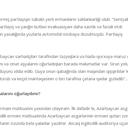
ermiş partlayışın səbəbi yerli ermənilərin səhlənkarlığı olub: “Sentya
layış və yanğın kütləvi evakuasiyanı daha xaotik və faciəli etdi.
 yaxalığında yüzlərlə avtomobil növbəyə düzülmüşdü. Partlayış
rbaycan sərhədçiləri tərəfindən təzyiqlərə və hədə-qorxuya məruz q
nı və zinət əşyalarını oğurladıqları barədə məlumatlar var. Sirun yol
düyünü iddia edib. Guya onun qabağında olan maşından qışqırıblar k
türüb və keçid məntəqəsinin o biri tərəfinə çatana qədər gizlədib”...
alarını oğurlayıbmı?
erməni mətbuatını yaxından izləyirəm. İlk dəfədir ki, Azərbaycan əsg
isdilli erməni mətbuatında Azərbaycan əsgərlərinin erməni qızları zo
nın özündə belə yalanlar yazılmır. Ancaq ingilisdilli auditoriya üçün