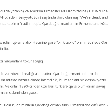
ı ildə yaranıb) və Amerika Erməniləri Milli Komitəsinə (1918-ci ildə
934-cü ildən fəaliyyətdədir) saytında dərc olunmuş “We’re dead, and
msə tapılmır”) adlı məqalə Qarabağ ermənilərinin Ermənistana kütlə
n Avedian qələmə alıb. Həcminə görə “bir kitablıq” olan məqalədə Qa
rilib.
əzi məqamlara toxunacağıq.
dir və mövcud reallığı əks etdirir. Qarabağ erməniləri hazırda
yi də mütləq nəzərə almaq lazımdır ki, bu məqaləni bir daşnak yazıb.
nır. Və onlar 1890-cı ildən üzü bəri türklərə qarşı ölüm-dirim savaşı
mizin qələmindən çıxıb...
r”. Belə ki, on minlərlə Qarabağ ermənisinin Ermənistana qəfil axını