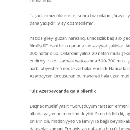
imtina edib.
"Uşaqlarımızı öldürürlər, sonra biz onların çörəyin
daha yaxşıdır. 9 ay dözmədikmi?”.
Yazıda giley-güzar, narazılıq, ümidsizlik baş alıb ge
ölmüşdü”. Yəni bir o qədər əzab-əziyyət çəkiblər. 
200 nəfər ölüb. Onlardan yalnız 20 nəfəri mülki şəxs
endirdiyi raket zərbəsi nəticəsində 500-700 mülki ş
hərbi obyektlərə nöqtə zərbələr endirdi. Nəticədə m
Azərbaycan Ordusunun bu məharəti hələ uzun müddə
“Biz Azərbaycanda qala bilərdik”
Daşnak müəllif yazır: “Görüşdüyüm “artsax” ermənilə
altında yaşamaq mümkün deyildi. Sirun bildirib ki, 
onların dili, mədəniyyəti və kimliyi ilə bağlı beynəlxa
danışıqlar zamanı Ermənistan dəfələrlə bu cür beynəl