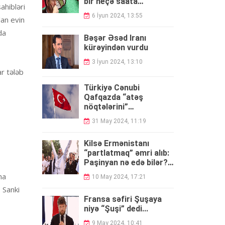
bir neçə saata
ahibləri
Zəngəzuru götürə
6 İyun 2024, 13:55
lan evin
bilər...”
da
Bəşər Əsəd İranı
kürəyindən vurdu
3 İyun 2024, 13:10
r tələb
Türkiyə Cənubi
Qafqazda “atəş
nöqtələrini”
TƏHLİL
balanslaşdırır -
31 May 2024, 11:19
Kilsə Ermənistanı
“partlatmaq” əmri alıb:
Paşinyan nə edə bilər? -
TƏHLİL
ma
10 May 2024, 17:21
 Sanki
Fransa səfiri Şuşaya
niyə “Şuşi” dedi...
9 May 2024, 10:41