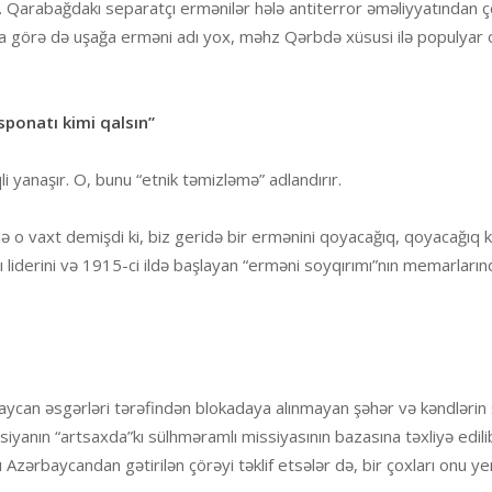
Qarabağdakı separatçı ermənilər hələ antiterror əməliyyatından 
 görə də uşağa erməni adı yox, məhz Qərbdə xüsusi ilə populyar 
sponatı kimi qalsın”
i yanaşır. O, bunu “etnik təmizləmə” adlandırır.
ə o vaxt demişdi ki, biz geridə bir ermənini qoyacağıq, qoyacağıq k
 liderini və 1915-ci ildə başlayan “erməni soyqırımı”nın memarları
can əsgərləri tərəfindən blokadaya alınmayan şəhər və kəndlərin s
iyanın “artsaxda”kı sülhməramlı missiyasının bazasına təxliyə edil
 Azərbaycandan gətirilən çörəyi təklif etsələr də, bir çoxları onu 