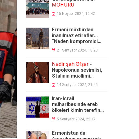
MÖHÜRÜ
15 Noyabr 2024, 16:42
Erməni müxbirdən
inanılmaz etiraflar...
“Nədən kompromisi
yox, müharibəni
21 Sentyabr 2024, 18:23
seçdik?”
Nadir şah Əfşar
-
Napoleonun sevimlisi,
Stalinin müəllimi...
14 Sentyabr 2024, 21:45
İran-İsrail
müharibəsində ərəb
ölkələri kimin tərəfin
tutacaq?
5 Sentyabr 2024, 22:17
Ermənistan da
Amerikanı məyus edə