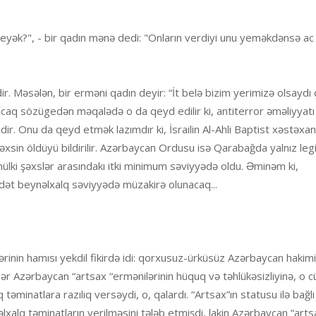
i yeyək?", - bir qadın mənə dedi: "Onların verdiyi unu yeməkdənsə a
dir. Məsələn, bir erməni qadın deyir: “İt belə bizim yerimizə olsayd
Ancaq sözügedən məqalədə o da qeyd edilir ki, antiterror əməliyyat
dir. Onu da qeyd etmək lazımdır ki, İsrailin Al-Ahli Baptist xəstəxa
əxsin öldüyü bildirilir. Azərbaycan Ordusu isə Qarabağda yalnız leg
ülki şəxslər arasındakı itki minimum səviyyədə oldu. Əminəm ki,
t beynəlxalq səviyyədə müzakirə olunacaq...
rinin hamısı yekdil fikirdə idi: qorxusuz-ürküsüz Azərbaycan hakimi
əgər Azərbaycan “artsax “ermənilərinin hüquq və təhlükəsizliyinə, o 
lq təminatlara razılıq versəydi, o, qalardı. “Artsax”ın statusu ilə bağlı
xalq təminatların verilməsini tələb etmişdi, lakin Azərbaycan “arts