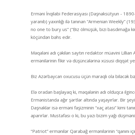
Erməni İnqilabi Federasiyası (Daşnaksütyun - 1890-c
yaranıb) yaxınlığı ilə tanınan “Armenian Weekly” (1
no one to bury us” (“Biz ölmüşük, bizi basdımağa ki
köçündən bəhs edir.
Məqaləni adı çəkilən saytın redaktor müavini Lillia
ermənilərinin fikir və düşüncələrinə xüsusi diqqət yeti
Biz Azərbaycan oxucusu üçün maraqlı ola biləcək b
Elə oradan başlayaq ki, məqalənin adı olduqca ilginc
Ermənistanda ağır şərtlər altında yaşayırlar. Bir şe
Daşnaklar isə erməni faşizminin “xaç atası” kimi tanı
aparırlar. Mustafası o ki, bu yazı bizim yağı düşməni
“Patriot” ermənilər Qarabağ ermənilərinin “qanını içi