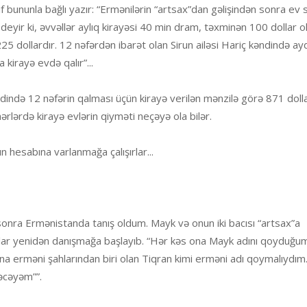
lif bununla bağlı yazır: “Ermənilərin “artsax”dan gəlişindən sonra ev s
n deyir ki, əvvəllər aylıq kirayəsi 40 min dram, təxminən 100 dollar o
25 dollardır. 12 nəfərdən ibarət olan Sirun ailəsi Hariç kəndində ay
kirayə evdə qalır”...
dində 12 nəfərin qalması üçün kirayə verilən mənzilə görə 871 dolla
hərlərdə kirayə evlərin qiyməti neçəyə ola bilər.
n hesabına varlanmağa çalışırlar...
ə sonra Ermənistanda tanış oldum. Mayk və onun iki bacısı “artsax”a
nlar yenidən danışmağa başlayıb. “Hər kəs ona Mayk adını qoyduğu
ona erməni şahlarından biri olan Tiqran kimi erməni adı qoymalıydım.
əcəyəm””.