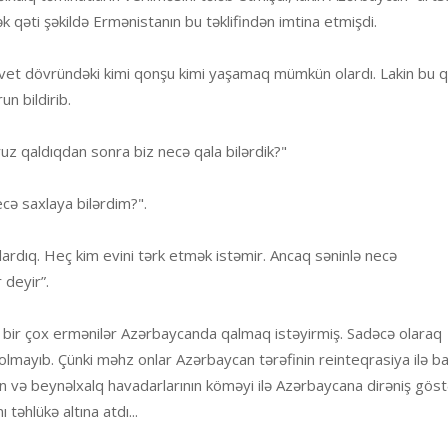
k qəti şəkildə Ermənistanın bu təklifindən imtina etmişdi.
sovet dövründəki kimi qonşu kimi yaşamaq mümkün olardı. Lakin bu 
un bildirib.
uz qaldıqdan sonra biz necə qala bilərdik?"
ə saxlaya bilərdim?".
ardıq. Heç kim evini tərk etmək istəmir. Ancaq səninlə necə
 deyir”.
i, bir çox ermənilər Azərbaycanda qalmaq istəyirmiş. Sadəcə olaraq
olmayıb. Çünki məhz onlar Azərbaycan tərəfinin reinteqrasiya ilə ba
anın və beynəlxalq havadarlarının köməyi ilə Azərbaycana dirəniş gö
təhlükə altına atdı...