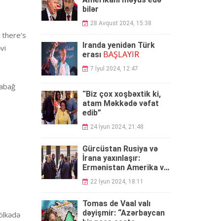
bilər
28 Avqust 2024, 15:38
 there’s
İranda yenidən Türk
vi
BAŞLAYIR
erası
7 İyul 2024, 12:47
rabağ
“Biz çox xoşbəxtik ki,
atam Məkkədə vəfat
edib”
24 İyun 2024, 21:48
Gürcüstan Rusiya və
İrana yaxınlaşır:
Ermənistan Amerika və
Fransadan yapışıb, biz
22 İyun 2024, 18:11
isə...
Tomas de Vaal valı
dəyişmir: “Azərbaycan
 ölkədə