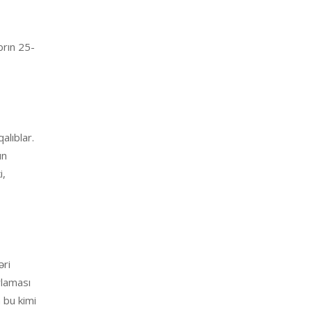
brın 25-
alıblar.
un
i,
əri
rlaması
 bu kimi