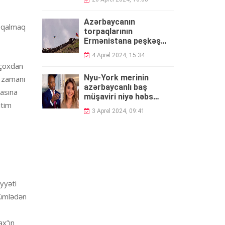
Azərbaycanın
c qalmaq
torpaqlarının
Ermənistana peşkəş
FAKTLAR
edilməsi -
4 Aprel 2024, 15:34
ı çoxdan
Nyu-York merinin
ı zamanı
azərbaycanlı baş
nasına
müşaviri niyə həbs
itim
olundu?
3 Aprel 2024, 09:41
yyəti
cümlədən
ax”ın