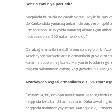
Benzin çəni niyə partladı?
Məqalədə bu suala da cavab verilir. Deyilir ki, baş v
də Xankəndidə yanacaq anbarında baş verən qəfil part
Ermənistana uzun yolda yanacaq almaq üçün anbarın
nəticəsində azı 200 nəfər həlak oldu”.
Qarabağ erməniləri müəllifə onu da deyiblər ki, Azə
Azərbaycan sərhədçilərinin ermənilərin guya qızılları
kənarına səpələnmiş İsa və Məryəmin fotolarını gör
maşının salonundan asılmış xaçı gizlədin. “O, xaçı gö
Azərbaycan əsgəri ermənilərin qızıl və zinət əşy
Əminəm ki, bu, növbəti uydurmadır. Mən ingilisdilli 
haqqında belə bir ittiham səslənir. Daha əvvəl ingil
haqqında məlumat yayılmışdı. Maraqlıdır ki, Ermənista