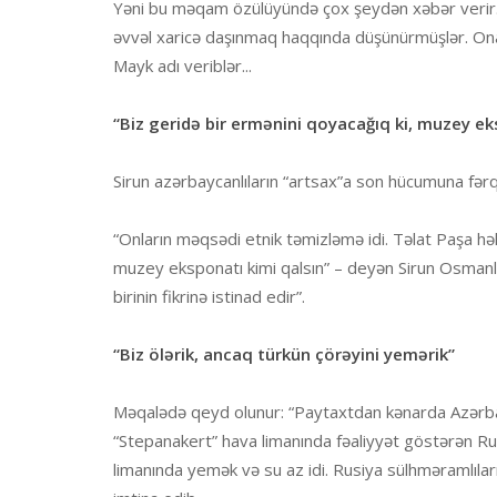
Yəni bu məqam özülüyündə çox şeydən xəbər verir. 
əvvəl xaricə daşınmaq haqqında düşünürmüşlər. Ona
Mayk adı veriblər...
“Biz geridə bir ermənini qoyacağıq ki, muzey ek
Sirun azərbaycanlıların “artsax”a son hücumuna fərql
“Onların məqsədi etnik təmizləmə idi. Təlat Paşa həl
muzey eksponatı kimi qalsın” – deyən Sirun Osmanlı
birinin fikrinə istinad edir”.
“Biz ölərik, ancaq türkün çörəyini yemərik”
Məqalədə qeyd olunur: “Paytaxtdan kənarda Azərbay
“Stepanakert” hava limanında fəaliyyət göstərən Rus
limanında yemək və su az idi. Rusiya sülhməramlıları