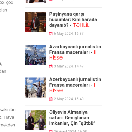
çox-çox
olan
Paşinyana qarşı
hücumlar: Kim harada
TƏHLİL
dayanıb? -
6 May 2024, 16:37
Azərbaycanlı jurnalistin
II
Fransa macəraları -
HİSSƏ
i,
3 May 2024, 14:47
ndan
Azərbaycanlı jurnalistin
I
Fransa macəraları -
HİSSƏ
2 May 2024, 15:49
akinləri
Əliyevin Almaniya
ib. Hava
səfəri: Genişlənən
imkanlar, Çin “qütbü”
yeməkdən
26 Aprel 2024, 16:08