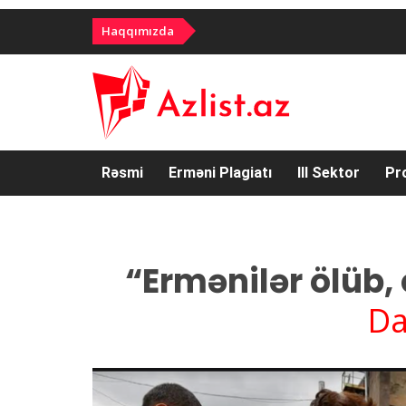
Haqqımızda
Rəsmi
Erməni Plagiatı
III Sektor
Pr
“Ermənilər ölüb,
Da