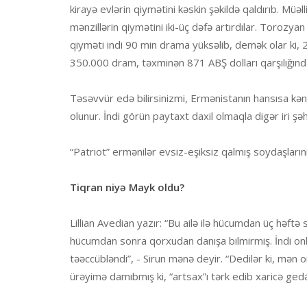
kirayə evlərin qiymətini kəskin şəkildə qaldırıb. Müəl
mənzillərin qiymətini iki-üç dəfə artırdılar. Torozya
qiyməti indi 90 min drama yüksəlib, demək olar ki, 2
350.000 dram, təxminən 871 ABŞ dolları qarşılığında 
Təsəvvür edə bilirsinizmi, Ermənistanın hansısa kən
olunur. İndi görün paytaxt daxil olmaqla digər iri şə
“Patriot” ermənilər evsiz-eşiksiz qalmış soydaşlarını
Tiqran niyə Mayk oldu?
Lillian Avedian yazır: “Bu ailə ilə hücumdan üç həft
hücumdan sonra qorxudan danışa bilmirmiş. İndi o
təəccübləndi”, - Sirun mənə deyir. “Dedilər ki, mən 
ürəyimə damıbmış ki, “artsax”ı tərk edib xaricə ged