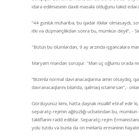
idarə edilməsinin daxili məsələ olduğunu təkid edərə
“44 günlük müharibə, bu qədər itkilər olmasaydı, 
itki və düşmənçilikdən sonra bu, mümkün deyil”, - Sir
"Bütün bu ölümlərdən, 9 ay ərzində işgəncələrə mər
Məryəm məndən soruşur: "Mən üç oğlumu orada nec
“Bizimlə normal davranacaqlarına əmin olsaydıq, qal
davranacaqlarını biləndə, qalmaq istəmirsən”,- onlar
Gördüyünüz kimi, hətta daşnak müəllif etiraf edir k
separatçı rejimin ağılsızlığı ucbatından bu, mümkün 
təkliflərini rədd ediblər. Separatçı rejim Ermənist
yolu tutdu və bunla da on minlərlə erməninin həyatını 