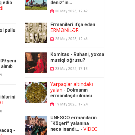
q edib
dəniz”in
di
e
rməniləşdirilmə
si
-
30 May 2025, 12:42
VİDEO
Erməniləri ifşa edən
ERMƏNİLƏR
l pullu
28 May 2025, 12:46
Komitas - Ruhani, yoxsa
musiqi oğrusu?
09 yeni
alınıb
23 May 2025, 17:13
29
Yarpaqlar altındakı
yalan
-
Dolmanın
e
rməniləşdirilmə
si
blərini
HI
19 May 2025, 17:24
20
UNESCO ermənilərin
“Köçəri” yalanına
VİDEO
necə inandı... -
yacaq -