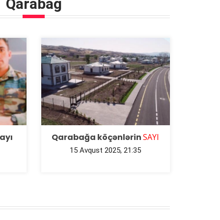
Qarabağ
sayı
Qarabağa köçənlərin
SAYI
15 Avqust 2025, 21:35