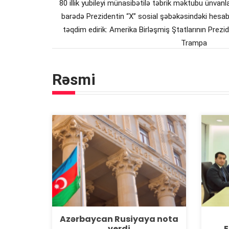
80 illik yubileyi münasibətilə təbrik məktubu ünvanlay
barədə Prezidentin “X” sosial şəbəkəsindəki hesab
təqdim edirik: Amerika Birləşmiş Ştatlarının Prezid
Trampa
Rəsmi
Məşhur aktyor Alen
Delon
VƏFAT ETDİ
18 Avqust 2024, 11:20
Azərbaycan Rusiyaya nota
verdi
E