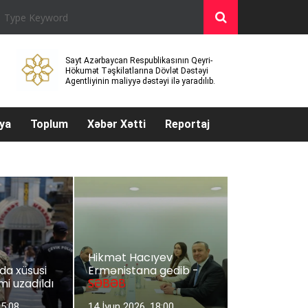
Sayt Azərbaycan Respublikasının Qeyri-
Hökumət Təşkilatlarına Dövlət Dəstəyi
Agentliyinin maliyyə dəstəyi ilə yaradılıb.
ya
Toplum
Xəbər Xətti
Reportaj
Hikmət Hacıyev
a xüsusi
Ermənistana gedib -
mi uzadıldı
SƏBƏB
15:08
14 İyun 2026, 18:00