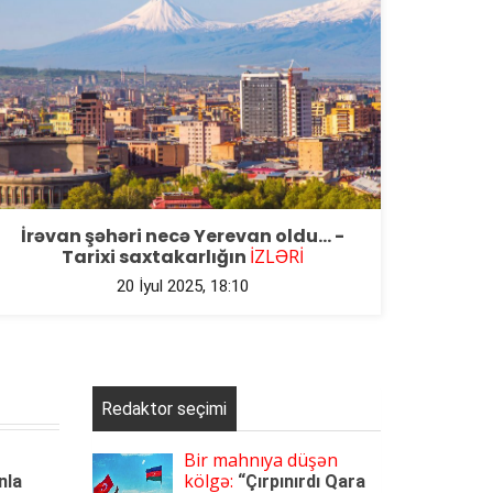
İrəvan şəhəri necə Yerevan oldu… -
Tarixi saxtakarlığın
İZLƏRİ
20 İyul 2025, 18:10
Redaktor seçimi
Bir mahnıya düşən
kölgə:
nla
“Çırpınırdı Qara