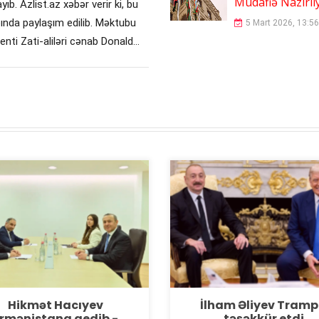
Müdafiə Nazirliy
ıb. Azlist.az xəbər verir ki, bu
ında paylaşım edilib. Məktubu
5 Mart 2026, 13:56
enti Zati-aliləri cənab Donald
Şair Məmməd İsmayıl
Elçin Əfəndiyev
VƏ
vəfat etdi
3 Avqust 2025, 13
19 Avqust 2025, 16:27
Hikmət Hacıyev
İlham Əliyev Tram
rmənistana gedib -
təşəkkür etdi