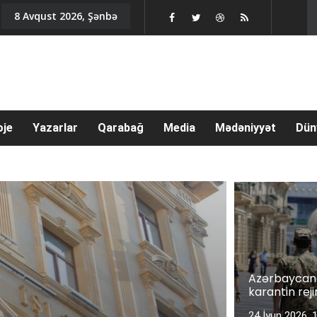
8 Avqust 2026, Şənbə
oje
Yazarlar
Qarabağ
Media
Mədəniyyət
Dün
Azərbaycand
karantin reji
24 İyun 2026, 