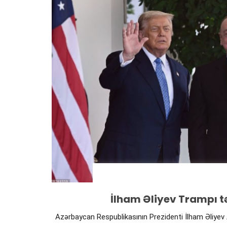
15 İyun 2026, 00:10
İlham Əliyev Trampı tə
Azərbaycan Respublikasının Prezidenti İlham Əliye