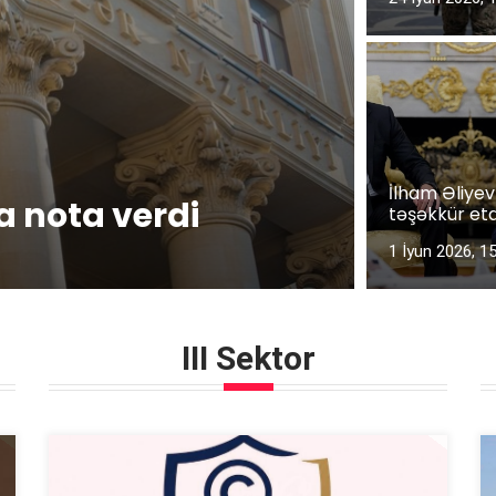
İlham Əliye
 nota verdi
təşəkkür etd
1 İyun 2026, 1
III Sektor