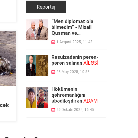
Reportaj
“Mən diplomat ola
bilmədim” - Mixail
Qusman və
Azərbaycana xidmət
1 Avqust 2025, 11:42
FOTOLAR
edən oğlu -
Rəsulzadənin pərən-
AİLƏSİ
pərən salınan
28 May 2025, 10:58
Hökümənin
qəhrəmanlığını
ADAM
əbədiləşdirən
cək
29 Dekabr 2024, 16:45