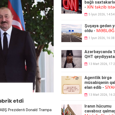
bağlı saxtakarlı
XİN təkzib istə
-
5 İyun 2026, 14:54
Şuşaya gedən yo
MƏBLƏĞ
oldu -
1 İyun 2026, 16:38
Azərbaycanda 1
QHT qeydiyyata 
13 Mart 2026, 17:
Agentlik birgə
müsabiqənin qali
SİYA
elan edib -
13 Mart 2026, 16:
brik etdi
İranın hücumu
v ABŞ Prezidenti Donald Trampa
cavabsız qalma