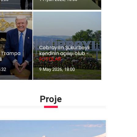
Cəbrayılın Şükürbəyli
v Trampa
kəndinin açılışı olub -
i
FOTOLAR
5:32
9 May 2026, 18:00
Proje