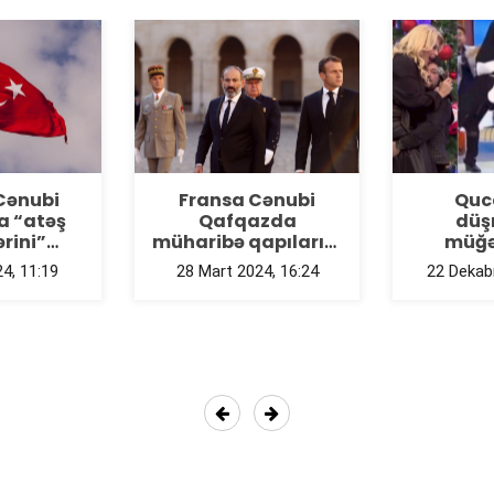
Fransa Cənubi
Qucaqdan
Qafqazda
düşməyən
müharibə qapılarını
müğənnilər...
döyür -
TƏHLİL
28 Mart 2024, 16:24
22 Dekabr 2023, 1
Previous
Next