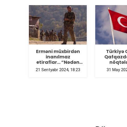
Erməni müxbirdən
Türkiyə Cənubi
inanılmaz
Qafqazda “atəş
etiraflar... “Nədən
nöqtələrini”
kompromisi yox,
balanslaşdırır -
21 Sentyabr 2024, 18:23
31 May 2024, 11:19
müharibəni
TƏHLİL
seçdik?”