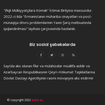
"Əqli Mülkiyyətçilərə Kömək" İctimai Birliyinə məxsusdur.
2022-ci ildə "Ermənistanın müharibə cinayətləri və post-
münaqişə dövrü problemlərinin Yaxın Şərq mətbuatında
işıqlandırılması" layihəsi çərçivəsində hazılanıb.
Biz sosial şəbəkələrdə
Saytda əks olunan fikir və mülahizələr müəllifə aiddir və
Azərbaycan Respublikasının Qeyri-Hökumət Təşkilatlarına
Dövlət Dəstəyi Agentliyinin rəsmi mövqeyini əks etdirmir
© copyright 2022
azlist.az