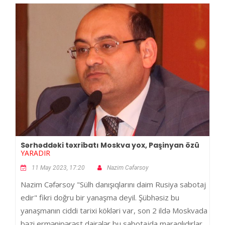
Sərhəddəki təxribatı Moskva yox, Paşinyan özü
YARADIR
11 May 2023, 17:20
Nazim Cəfərsoy
Nazim Cəfərsoy "Sülh danışıqlarını daim Rusiya sabotaj
edir" fikri doğru bir yanaşma deyil. Şübhəsiz bu
yanaşmanın ciddi tarixi kökləri var, son 2 ildə Moskvada
bəzi ermənipərəst dairələr bu sabotajda maraqlıdırlar.