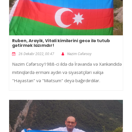
Ruben, Arayik, Vitali kimilərini gecə ilə tutub
gətirmək lazımdır!
26 Dekabr 2022, 00:47
Nazim Cəfərsoy
Nazim Cəfərsoy1988-ci ildə də İrəvanda və Xankəndidə
mitinqlərdə erməni aydın və siyasətçiləri xalqa
"Hayastan" və "Miatsum" deyə bağırdırdılar.