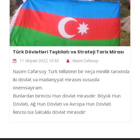
Türk Dövlətləri Təşkilatı və Strateji Tarix Mirası
11 Oktyabr 2022, 10:50
Nazim Cəfərsoy
Nazim Cəfərsoy Türk Millətinin bir neçə minillik tarixində
iki dövlət və mədəniyyət mirasını xüsusilə
önemsəyirəm.
Bunlardan birincisi Hun dövlət mirasıdır: Böyük Hun
Dövləti, Ağ Hun Dövləti və Avropa Hun Dövləti
İkincisi isə Səlcuklu dövlət mirasıdır: