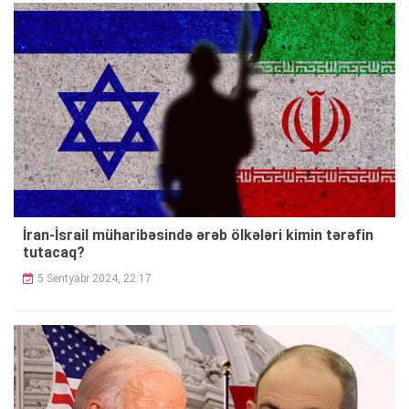
İran-İsrail müharibəsində ərəb ölkələri kimin tərəfin
tutacaq?
5 Sentyabr 2024, 22:17