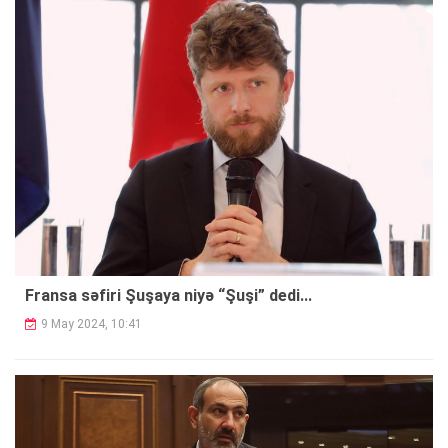
Fransa səfiri Şuşaya niyə “Şuşi” dedi...
9 May 2024, 10:41