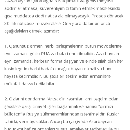
- Azərbaycan Qarabağda 3 istiqamətli və geniş miqyaslı
addımlar atmasa, suverenliyimizi təmin etmək məsələsində
qısa müddətdə ciddi nəticə ala bilməyəcəyik. Proses dönəcək
30 illik nəticəsiz müzakirələrə. Ona görə də bir an öncə
aşağıdakıları etmək lazımdır:
1. Qanunsuz erməni hərbi birləşmələrinin bütün mövqelərinə
eyni zamanlı güclü PUA zərbələri endirilməlidir. Azərbaycan
eyni zamanda, hərbi uniforma daşıyan və əlində silah olan hər
kəsin legitim hərbi hədəf olacağını bəyan etməli və bunu
həyata keçirməlidir. Bu şəxsləri təslim edən ermənilərə
mükafat da vəd edilə bilər.
2. Özlərini qondarma “Artsax”ın rəsmiləri kimi təqdim edən
şəxslərə qarşı cinayət işləri başlanmalı və hamısı “qırmızı
bülleten”lə Rusiya sülhməramlılarından istənilməlidir. Ruslar
təbii ki, verməyəcəklər. Ancaq bu çərçivədə Azərbaycan
hüquq-mühafizə orqanları xüsusi əməliyyat tədbirləri ilə bu