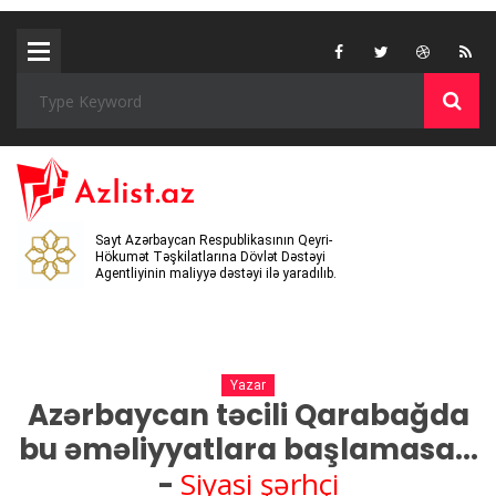
Sayt Azərbaycan Respublikasının Qeyri-
Hökumət Təşkilatlarına Dövlət Dəstəyi
Agentliyinin maliyyə dəstəyi ilə yaradılıb.
Yazar
Azərbaycan təcili Qarabağda
bu əməliyyatlara başlamasa...
Siyasi şərhçi
-