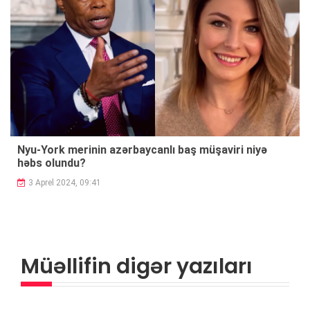
Nyu-York merinin azərbaycanlı baş müşaviri niyə
həbs olundu?
3 Aprel 2024, 09:41
Müəllifin digər yazıları