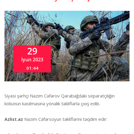
29
İyun 2023
01:44
Siyasi şərhçi Nazim Cəfərov Qarabağdakı separatçılığın
kökünün kəsilməsinə yönəlik təkliflərlə çıxış edib.
Azlist.az
Nazim Cəfərsoyun təkliflərini təqdim edir: