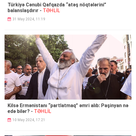
Türkiyə Cənubi Qafqazda “atəş nöqtələrini”
TƏHLİL
balanslaşdırır -
31 May 2024, 11:19
Kilsə Ermənistanı “partlatmaq” əmri alıb: Paşinyan nə
TƏHLİL
edə bilər? -
10 May 2024, 17:21