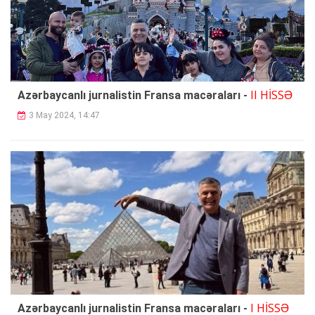
II HİSSƏ
Azərbaycanlı jurnalistin Fransa macəraları -
3 May 2024, 14:47
I HİSSƏ
Azərbaycanlı jurnalistin Fransa macəraları -