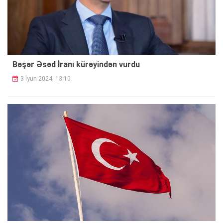
Bəşər Əsəd İranı kürəyindən vurdu
3 İyun 2024, 13:10