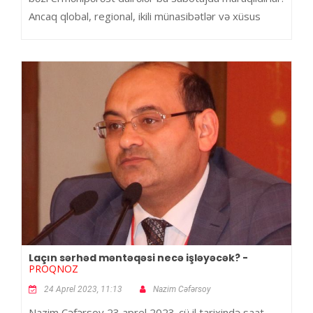
Ancaq qlobal, regional, ikili münasibətlər və xüsus
Laçın sərhəd məntəqəsi necə işləyəcək? -
PROQNOZ
24 Aprel 2023, 11:13
Nazim Cəfərsoy
Nazim Cəfərsoy 23 aprel 2023-cü il tarixində saat