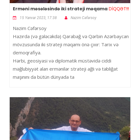
Erməni məsələsində iki strateji məqama
DİQQƏT!!!
15 Yanvar 2023, 17:38
Nazim Cəfərsoy
Nazim Cəfərsoy
Hazırda (və gələcəkdə) Qarabağ və Qərbin Azərbaycan
mövzusunda iki strateji məqamı önə çıxır: Tarix və
demoqrafiya.
Hərbi, geosiyasi və diplomatik müstəvidə ciddi
məğlubiyyət alan ermənilər strateji ağlı və təbliğat
maşınını da bütün dünyada ta