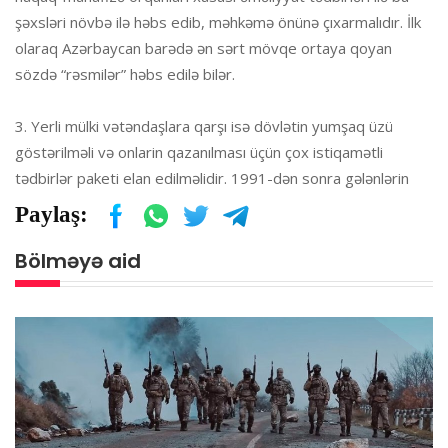
şəxsləri növbə ilə həbs edib, məhkəmə önünə çıxarmalıdır. İlk
olaraq Azərbaycan barədə ən sərt mövqe ortaya qoyan
sözdə “rəsmilər” həbs edilə bilər.
3. Yerli mülki vətəndaşlara qarşı isə dövlətin yumşaq üzü
göstərilməli və onlarin qazanılması üçün çox istiqamətli
tədbirlər paketi elan edilməlidir. 1991-dən sonra gələnlərin
Paylaş:
Bölməyə aid