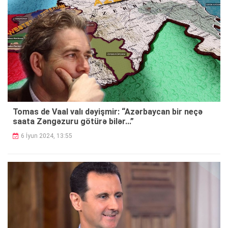
Tomas de Vaal valı dəyişmir: “Azərbaycan bir neçə
saata Zəngəzuru götürə bilər...”
6 İyun 2024, 13:55