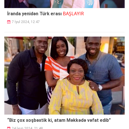
BAŞLAYIR
İranda yenidən Türk erası
7 İyul 2024, 12:47
“Biz çox xoşbəxtik ki, atam Məkkədə vəfat edib”
24 İyun 2024, 21:48