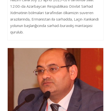
12:00-da Azərbaycan Respublikası Dövlət Sərhəd
Xidmətinin bölmələri tərəfindən ölkəmizin suveren
ərazilərində, Ermənistan ilə sərhəddə, Laçın-Xankəndi
yolunun başlanğıcında sərhəd-buraxılış məntəqəsi
qurulub.