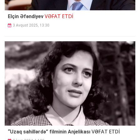
VƏFAT ETDİ
Elçin Əfəndiyev
3 Avqust 2025, 13:30
VƏFAT ETDİ
“Uzaq sahillərdə” filminin Anjelikası