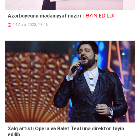
TƏYİN EDİLDİ
Azərbaycana mədəniyyət naziri
14 Aprel 2023, 13:06
Xalq artisti Opera və Balet Teatrına direktor təyin
edilib