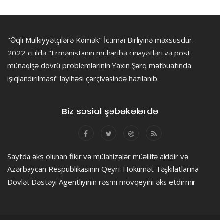
"Əqli Mülkiyyətçilərə Kömək" İctimai Birliyinə məxsusdur.
2022-ci ildə "Ermənistanın müharibə cinayətləri və post-
münaqişə dövrü problemlərinin Yaxın Şərq mətbuatında
işıqlandırılması" layihəsi çərçivəsində hazılanıb.
Biz sosial şəbəkələrdə
Saytda əks olunan fikir və mülahizələr müəllifə aiddir və
Azərbaycan Respublikasının Qeyri-Hökumət Təşkilatlarına
Dövlət Dəstəyi Agentliyinin rəsmi mövqeyini əks etdirmir