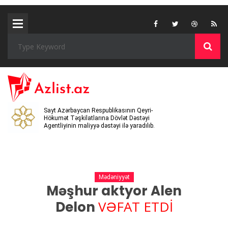
Sayt Azərbaycan Respublikasının Qeyri-
Hökumət Təşkilatlarına Dövlət Dəstəyi
Agentliyinin maliyyə dəstəyi ilə yaradılıb.
Mədəniyyət
Məşhur aktyor Alen
VƏFAT ETDİ
Delon