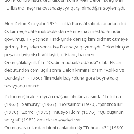
2019-cu ildə insult keçirdikdən sonra Alen Delon İsveçrənin
"L'Illustre" nəşrinə evtanaziyaya qarşı olmadığını söyləmişdi.
Alen Delon 8 noyabr 1935-ci ildə Paris ətrafında anadan olub.
O, bir neçə dəfə məktəblərdən və internat məktəblərindən
qovulmuş, 17 yaşında Hind-Çində dənizçi kimi xidmət etməyə
getmiş, beş ildən sonra isə Fransaya qayıtmışdı. Delon bir çox
peşəni dəyişmişdi: yükləyici, ofisiant, barmen...
Onun çəkildiyi ilk film "Qadın müdaxilə edəndə" olub. Ekran
debütündən cəmi üç il sonra Delon kriminal dram "Rokko və
Qardaşları" (1960) filmindəki baş roluna görə beynəlxalq
səviyyədə tanınıb.
Delonun iştirak etdiyi ən məşhur filmlər arasında “Tutulma”
(1962), “Samuray” (1967), “Borsalino” (1970), “Şəhərdə iki”
(1970), “Zorro” (1975), “Müsyö Klein” (1976), "Qu quşunun
sevgisi" (1983) kimi ekran əsərləri var.
Onun əsas rollardan birini canlandırdığı "Tehran-43" (1980)