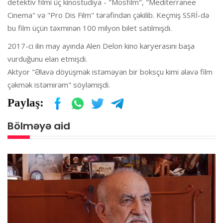
detektiv filmi üç kinostudiya - "Mosfilm", "Mediterranee
Cinema" və "Pro Dis Film" tərəfindən çəkilib. Keçmiş SSRİ-də
bu film üçün təxminən 100 milyon bilet satılmışdı.
2017-ci ilin may ayında Alen Delon kino karyerasını başa
vurduğunu elan etmişdi.
Aktyor "Əlavə döyüşmək istəməyən bir boksçu kimi əlavə film
çəkmək istəmirəm" söyləmişdi.
Paylaş:
Bölməyə aid