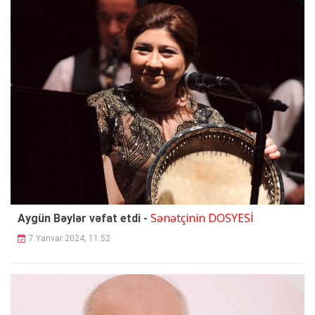
Sənətçinin DOSYESİ
Aygün Bəylər vəfat etdi -
7 Yanvar 2024, 11:52