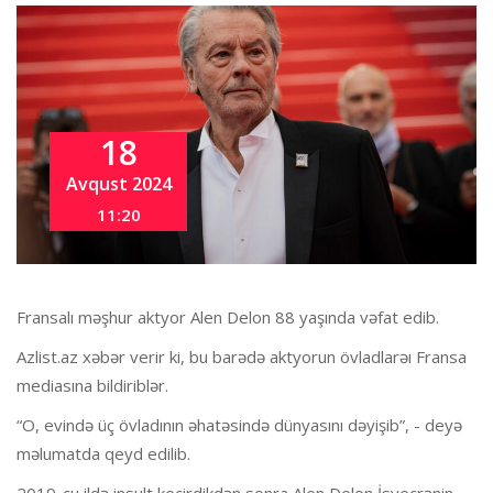
18
Avqust 2024
11:20
Fransalı məşhur aktyor Alen Delon 88 yaşında vəfat edib.
Azlist.az xəbər verir ki, bu barədə aktyorun övladlarəı Fransa
mediasına bildiriblər.
“O, evində üç övladının əhatəsində dünyasını dəyişib”, - deyə
məlumatda qeyd edilib.