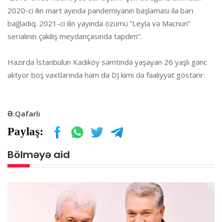
2020-ci ilin mart ayında pandemiyanın başlaması ilə barı
bağladıq. 2021-ci ilin yayında özümü “Leyla və Məcnun”
serialının çəkiliş meydançasında tapdım”.
Hazırda İstanbulun Kadıköy səmtində yaşayan 26 yaşlı gənc
aktyor boş vaxtlarında həm də DJ kimi də fəaliyyət göstərir.
Ə.Qafarlı
Paylaş:
Bölməyə aid