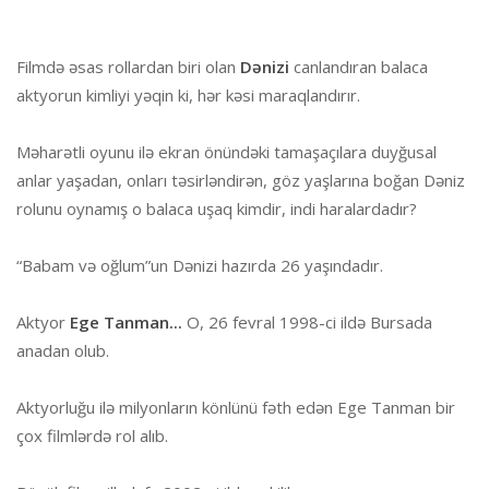
Filmdə əsas rollardan biri olan
Dənizi
canlandıran balaca
aktyorun kimliyi yəqin ki, hər kəsi maraqlandırır.
Məharətli oyunu ilə ekran önündəki tamaşaçılara duyğusal
anlar yaşadan, onları təsirləndirən, göz yaşlarına boğan Dəniz
rolunu oynamış o balaca uşaq kimdir, indi haralardadır?
“Babam və oğlum”un Dənizi hazırda 26 yaşındadır.
Aktyor
Ege Tanman...
O, 26 fevral 1998-ci ildə Bursada
anadan olub.
Aktyorluğu ilə milyonların könlünü fəth edən Ege Tanman bir
çox filmlərdə rol alıb.