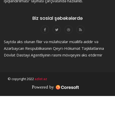
işıqlandırılması" layihəsi çərçivəsində hazılanıb.
Biz sosial şəbəkələrdə
Saytda əks olunan fikir və mülahizələr müəllifə aiddir və
Azərbaycan Respublikasının Qeyri-Hökumət Təşkilatlarına
Dövlət Dəstəyi Agentliyinin rəsmi mövqeyini əks etdirmir
© copyright 2022
azlist.az