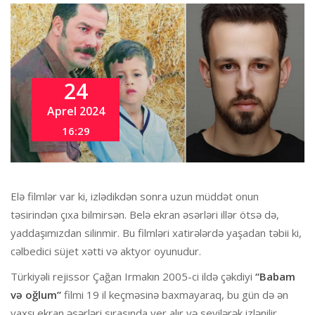
24
Aprel 2024
16:29
Elə filmlər var ki, izlədikdən sonra uzun müddət onun
təsirindən çıxa bilmirsən. Belə ekran əsərləri illər ötsə də,
yaddaşımızdan silinmir. Bu filmləri xatirələrdə yaşadan təbii ki,
cəlbedici süjet xətti və aktyor oyunudur.
Türkiyəli rejissor Çağan Irmakın 2005-ci ildə çəkdiyi
“Babam
və oğlum”
filmi 19 il keçməsinə baxmayaraq, bu gün də ən
yaxşı ekran əsərləri sırasında yer alır və sevilərək izlənilir.