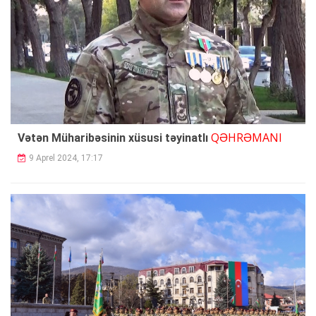
QƏHRƏMANI
Vətən Müharibəsinin xüsusi təyinatlı
9 Aprel 2024, 17:17