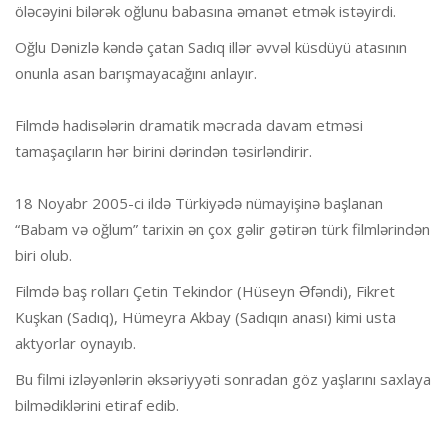
öləcəyini bilərək oğlunu babasına əmanət etmək istəyirdi.
Oğlu Dənizlə kəndə çatan Sadıq illər əvvəl küsdüyü atasının
onunla asan barışmayacağını anlayır.
Filmdə hadisələrin dramatik məcrada davam etməsi
tamaşaçıların hər birini dərindən təsirləndirir.
18 Noyabr 2005-ci ildə Türkiyədə nümayişinə başlanan
“Babam və oğlum” tarixin ən çox gəlir gətirən türk filmlərindən
biri olub.
Filmdə baş rolları Çetin Tekindor (Hüseyn Əfəndi), Fikret
Kuşkan (Sadıq), Hümeyra Akbay (Sadıqın anası) kimi usta
aktyorlar oynayıb.
Bu filmi izləyənlərin əksəriyyəti sonradan göz yaşlarını saxlaya
bilmədiklərini etiraf edib.