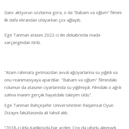
Gənc aktyorun sözlərinə görə, o da “Babam və oğlum” filmini
ilk dəfə ekrandan izləyərkən çox ağlayıb.
Ege Tanman atasını 2022-ci ilin dekabrında mədə
xərçəngindən itirib.
"Atam rəhmətə getməzdən əvvəl ağciyərlərinə su yığıldı və
onu reanimasiyaya apardılar. "Babam və oğlum" filmindəki
rolumun da atasının ciyərlərində su yığılmışdı. Filmdəki o ağrılı
səhnə mənim gerçək həyatdakı taleyim oldu".
Ege Tanman Bahçeşehir Universitetinin Rəqəmsal Oyun
Dizaynı fakültəsində ali təhsil alıb.
“2018-ci ildə Kadıköydə bar açdım. Çox da uğurlu alınmadı.