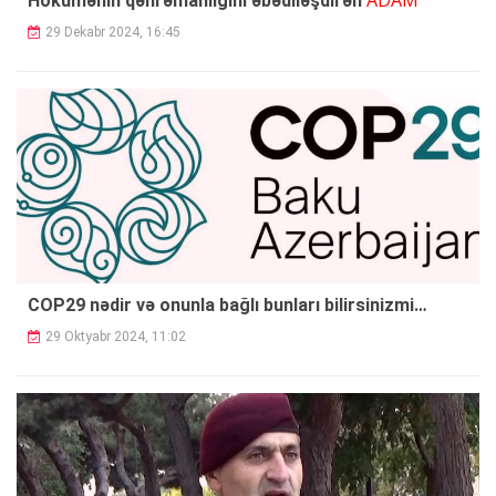
Hökümənin qəhrəmanlığını əbədiləşdirən
29 Dekabr 2024, 16:45
COP29 nədir və onunla bağlı bunları bilirsinizmi…
29 Oktyabr 2024, 11:02