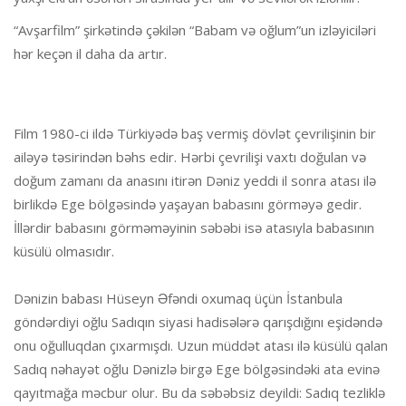
“Avşarfilm” şirkətində çəkilən “Babam və oğlum”un izləyiciləri
hər keçən il daha da artır.
Film 1980-ci ildə Türkiyədə baş vermiş dövlət çevrilişinin bir
ailəyə təsirindən bəhs edir. Hərbi çevrilişi vaxtı doğulan və
doğum zamanı da anasını itirən Dəniz yeddi il sonra atası ilə
birlikdə Ege bölgəsində yaşayan babasını görməyə gedir.
İllərdir babasını görməməyinin səbəbi isə atasıyla babasının
küsülü olmasıdır.
Dənizin babası Hüseyn Əfəndi oxumaq üçün İstanbula
göndərdiyi oğlu Sadıqın siyasi hadisələrə qarışdığını eşidəndə
onu oğulluqdan çıxarmışdı. Uzun müddət atası ilə küsülü qalan
Sadıq nəhayət oğlu Dənizlə birgə Ege bölgəsindəki ata evinə
qayıtmağa məcbur olur. Bu da səbəbsiz deyildi: Sadıq tezliklə