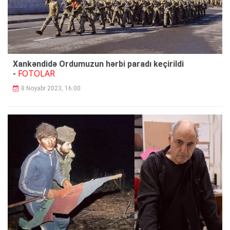
Xankəndidə Ordumuzun hərbi paradı keçirildi
FOTOLAR
-
8 Noyabr 2023, 16:00