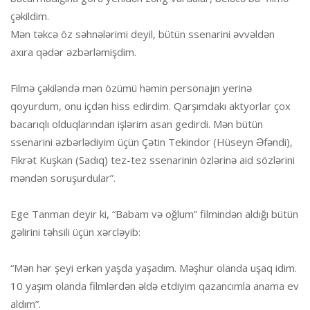
çəkildim.
Mən təkcə öz səhnələrimi deyil, bütün ssenarini əvvəldən
axıra qədər əzbərləmişdim.
Filmə çəkiləndə mən özümü həmin personajın yerinə
qoyurdum, onu içdən hiss edirdim. Qarşımdakı aktyorlar çox
bacarıqlı olduqlarından işlərim asan gedirdi. Mən bütün
ssenarini əzbərlədiyim üçün Çətin Tekindor (Hüseyn Əfəndi),
Fikrət Kuşkan (Sadıq) tez-tez ssenarinin özlərinə aid sözlərini
məndən soruşurdular”.
Ege Tanman deyir ki, “Babam və oğlum” filmindən aldığı bütün
gəlirini təhsili üçün xərcləyib:
“Mən hər şeyi erkən yaşda yaşadım. Məşhur olanda uşaq idim.
10 yaşım olanda filmlərdən əldə etdiyim qazancımla anama ev
aldım”.