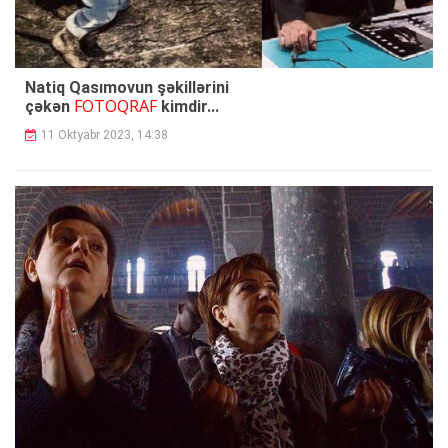
Natiq Qasımovun şəkillərini
FOTOQRAF
çəkən
kimdir...
11 Oktyabr 2023, 14:38