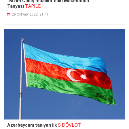
“Bizim Cəbiş müəllim”dəki Makedonun
TAPILDI
Tanyası
29 Oktyabr 2022, 21:41
5 DÖVLƏT
Azərbaycanı
tanıyan ilk