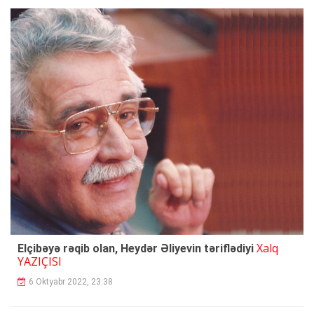
Xalq
Elçibəyə rəqib olan, Heydər Əliyevin təriflədiyi
YAZIÇISI
6 Oktyabr 2022, 23:38