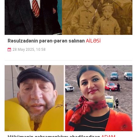
AİLƏSİ
Rəsulzadənin pərən-pərən salınan
28 May 2025, 10:58
ADAM