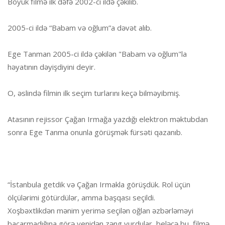
Böyük filmə ilk dəfə 2002-ci ildə çəkilib.
2005-ci ildə “Babam və oğlum”a dəvət alıb.
Ege Tanman 2005-ci ildə çəkilən "Babam və oğlum"la
həyatının dəyişdiyini deyir.
O, əslində filmin ilk seçim turlarını keçə bilməyibmiş.
Atasının rejissor Çağan Irmağa yazdığı elektron məktubdan
sonra Ege Tanma onunla görüşmək fürsəti qazanıb.
“İstanbula getdik və Çağan Irmakla görüşdük. Rol üçün
ölçülərimi götürdülər, amma başqası seçildi.
Xoşbəxtlikdən mənim yerimə seçilən oğlan əzbərləməyi
bacarmadığına görə yenidən zəng vurdular, beləcə bu filmə