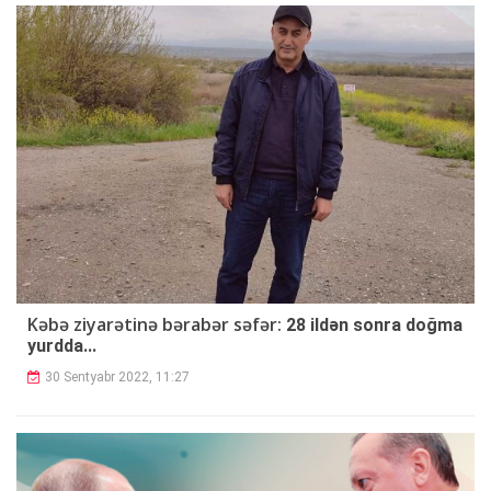
Kəbə ziyarətinə bərabər səfər:
28 ildən sonra doğma
yurdda...
30 Sentyabr 2022, 11:27