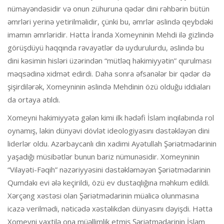
nümayəndəsidir və onun zühuruna qədər dini rəhbərin bütün
əmrləri yerinə yetirilməlidir, çünki bu, əmrlər əslində qeybdəki
imamın əmrləridir. Hətta İranda Xomeyninin Mehdi ilə gizlində
görüşdüyü haqqında rəvayətlər də uydurulurdu, əslində bu
dini kəsimin hisləri üzərindən “mütləq hakimiyyətin” qurulması
məqsədinə xidmət edirdi. Daha sonra əfsanələr bir qədər də
şişirdilərək, Xomeyninin əslində Mehdinin özü olduğu iddiaları
da ortaya atıldı.
Xomeyni hakimiyyətə gələn kimi ilk hədəfi İslam inqilabında rol
oynamış, lakin dünyəvi dövlət ideologiyasını dəstəkləyən dini
liderlər oldu. Azərbaycanlı din xadimi Ayətullah Şəriətmədarinin
yaşadığı müsibətlər bunun bariz nümunəsidir. Xomeyninin
“Vilayəti-Fəqih” nəzəriyyəsini dəstəkləməyən Şəriətmədarinin
Qumdakı evi ələ keçirildi, özü ev dustaqlığına məhkum edildi.
Xərçəng xəstəsi olan Şəriətmədarinin müalicə olunmasına
icazə verilmədi, nəticədə xəstəlikdən dünyasını dəyişdi. Hətta
Xomeyni vaxtilə ona müəllimlik etmiş Şəriətmədarinin İslam