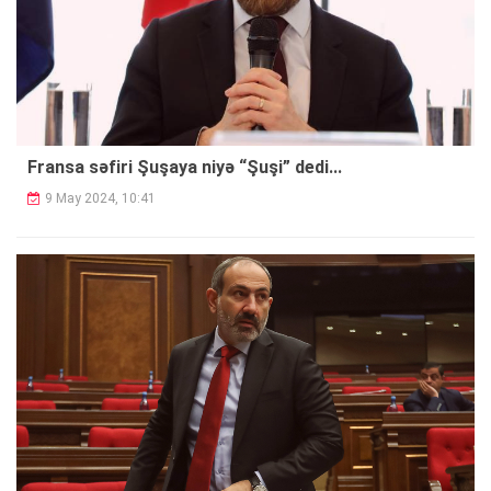
Fransa səfiri Şuşaya niyə “Şuşi” dedi...
9 May 2024, 10:41