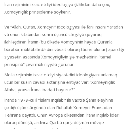
İran rejiminin ixrac etdiyi ideologiya şiəlikdən daha çox,
Xomeyniçilik prinsiplərinə söykənir.
Və “Allah, Quran, Xomeyni” ideologiyası ilə fani insanı Yaradan
və onun kitabından sonra üçüncü cərgəyə qoyaraq
ilahiləşdirən İranın (bu ölkədə Xomeyninin həyatı Quranla
bərabər məktəblərdə dini vəsait olaraq tədris olunur) apardığı
siyasətin əsasında Xomeyniçiliyin şiə məzhəbinin “təməl
prinsipinə” çevirmək niyyəti görünür.
Molla rejiminin ixrac etdiyi siyasi-dini ideologiyanı anlamaq
üçün bir sualın cavabı axtarışına ehtiyac var: “Xomeyniçilik
Allaha, yoxsa İrana ibadəti buyurur?”.
İranda 1979-cu il “İslam inqilabı” ilə vaxtilə Şahın əleyhinə
çıxdığı üçün sürgündə olan Ruhullah Xomeyni Fransadan
Tehrana qayıtdı. Onun Avropa ölkəsindən İrana inqilab lideri
olaraq dönüşü, ardınca Qərbə qarşı düşmən mövqe