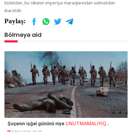
bidətdən, bu ölkənin imperiya maraqlarından xidmətdən
ibarətdir.
Paylaş:
Bölməyə aid
UNUTMAMALIYIQ...
Şuşanın işğal gününü niyə