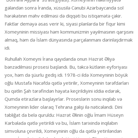
gələndən sonra İranda, xüsusilə Cənubi Azərbaycanda sol
hərəkatının məhv edilməsi də diqqəti bu istiqamətə çəkir.
Faktlar deməyə əsas verir ki, siyasi planlarda bir fiqur kimi
Xomeyninin missiyası həm kommunizmin yayılmasının qarşısını
almaq, həm də İslam dünyasında parçalanmanı dərinləşdirmək
idi.
Ruhullah Xomeyni İrana qayıdanda onun Həzrət Əliyə
bənzədilməsi prosesi başlandı. Bu, təkcə kütlənin eyforiyası
yox, həm də şüurlu gediş idi. 1978-ci ildə Xomeyninin böyük
oğlu Mustafa Nəcəfdə qətlə yetirilir, Xomeyninin tərəfdarları
bu qətlin Şah tərəfindən həyata keçirildiyini iddia edərək,
Qumda etirazlara başlayırlar. Proseslərin sonu inqilab və
Xomeyninin lider olaraq Tehrana gəlişi ilə nəticələndi. Dini
təbliğat da belə quruldu: Həzrət Əlinin oğlu İmam Hüseyn
Kərbəlada qətlə yetirildi və bu, İslam tarixində inqilabın
simvoluna çevrildi, Xomeyninin oğlu da qətlə yetiriləndən