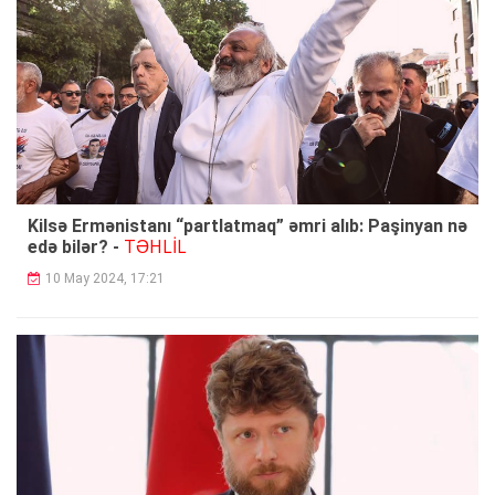
Kilsə Ermənistanı “partlatmaq” əmri alıb: Paşinyan nə
TƏHLİL
edə bilər? -
10 May 2024, 17:21