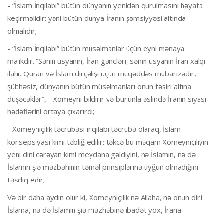
- “İslam İnqilabı” bütün dünyanın yenidən qurulmasını həyata
keçirməlidir: yəni bütün dünya İranın şəmsiyyəsi altında
olmalıdır;
- “İslam İnqilabı” bütün müsəlmanlar üçün eyni mənaya
malikdir. “Sənin üsyanın, İran gəncləri, sənin üsyanın İran xalqı
ilahi, Quran və İslam dirçəlişi üçün müqəddəs mübarizədir,
şübhəsiz, dünyanın bütün müsəlmanları onun təsiri altına
düşəcəklər”, - Xomeyni bildirir və bununla əslində İranın siyasi
hədəflərini ortaya çıxarırdı;
- Xomeyniçilik təcrübəsi inqilabi təcrübə olaraq, İslam
konsepsiyası kimi təbliğ edilir: təkcə bu məqam Xomeyniçiliyin
yeni dini cərəyan kimi meydana gəldiyini, nə İslamın, nə də
İslamın şiə məzbəhinin təməl prinsiplərinə uyğun olmadığını
təsdiq edir;
Və bir daha aydın olur ki, Xomeyniçilik nə Allaha, nə onun dini
İslama, nə də İslamın şiə məzhəbinə ibadət yox, İrana