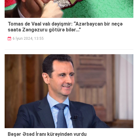
Tomas de Vaal valı dəyişmir: “Azərbaycan bir neçə
saata Zəngəzuru götürə bilər...”
6 İyun 2024, 13:55
Bəşər Əsəd İranı kürəyindən vurdu