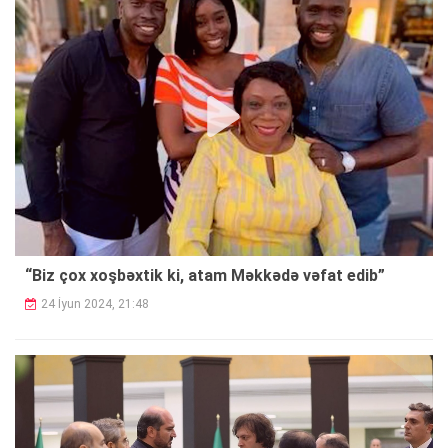
“Biz çox xoşbəxtik ki, atam Məkkədə vəfat edib”
24 İyun 2024, 21:48