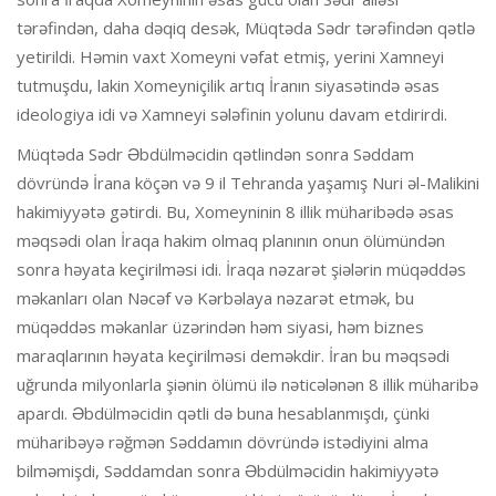
tərəfindən, daha dəqiq desək, Müqtəda Sədr tərəfindən qətlə
yetirildi. Həmin vaxt Xomeyni vəfat etmiş, yerini Xamneyi
tutmuşdu, lakin Xomeyniçilik artıq İranın siyasətində əsas
ideologiya idi və Xamneyi sələfinin yolunu davam etdirirdi.
Müqtəda Sədr Əbdülməcidin qətlindən sonra Səddam
dövründə İrana köçən və 9 il Tehranda yaşamış Nuri əl-Malikini
hakimiyyətə gətirdi. Bu, Xomeyninin 8 illik müharibədə əsas
məqsədi olan İraqa hakim olmaq planının onun ölümündən
sonra həyata keçirilməsi idi. İraqa nəzarət şiələrin müqəddəs
məkanları olan Nəcəf və Kərbəlaya nəzarət etmək, bu
müqəddəs məkanlar üzərindən həm siyasi, həm biznes
maraqlarının həyata keçirilməsi deməkdir. İran bu məqsədi
uğrunda milyonlarla şiənin ölümü ilə nəticələnən 8 illik müharibə
apardı. Əbdülməcidin qətli də buna hesablanmışdı, çünki
müharibəyə rəğmən Səddamın dövründə istədiyini alma
bilməmişdi, Səddamdan sonra Əbdülməcidin hakimiyyətə