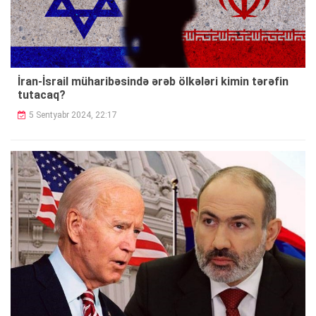
İran-İsrail müharibəsində ərəb ölkələri kimin tərəfin
tutacaq?
5 Sentyabr 2024, 22:17