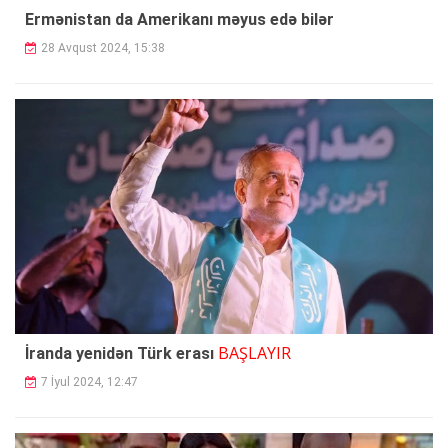
Ermənistan da Amerikanı məyus edə bilər
28 Avqust 2024, 15:38
BAŞLAYIR
İranda yenidən Türk erası
7 İyul 2024, 12:47