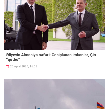
Əliyevin Almaniya səfəri: Genişlənən imkanlar, Çin
“qütbü”
26 Aprel 2024, 16:08