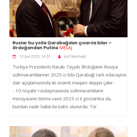
Ruslar bu yolla Qarabağdan çıxarıla bilər –
Ərdoğandan Putinə
MESAJ
13 İyul 2023, 14:25
Asif Nərimanlı
Türkiyə Prezidenti Rəcəb Tayyib Ərdoğanın Rusiya
sülhməramlılarının 2025-ci ildə Qarabağı tərk edəcəyinə
dair açıqlamasında iki önəmli məqam diqqət çəkir:
- 10 noyabr razılaşmasında sülhməramlıların
missiyasının bitmə vaxtı 2025-ci il göstərilsə də,
bundan nadir hallarda bəhs olunurdu: Tür