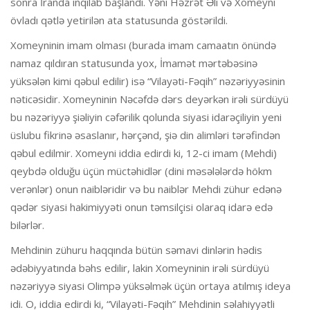
sonra İranda inqilab başlandı. Yəni Həzrət Əli və Xomeyni
övladı qətlə yetirilən ata statusunda göstərildi.
Xomeyninin imam olması (burada imam camaatın önündə
namaz qıldıran statusunda yox, İmamət mərtəbəsinə
yüksələn kimi qəbul edilir) isə “Vilayəti-Fəqih” nəzəriyyəsinin
nəticəsidir. Xomeyninin Nəcəfdə dərs deyərkən irəli sürdüyü
bu nəzəriyyə şiəliyin cəfərilik qolunda siyasi idarəçiliyin yeni
üslubu fikrinə əsaslanır, hərçənd, şiə din alimləri tərəfindən
qəbul edilmir. Xomeyni iddia edirdi ki, 12-ci imam (Mehdi)
qeybdə olduğu üçün müctəhidlər (dini məsələlərdə hökm
verənlər) onun naibləridir və bu naiblər Mehdi zühur edənə
qədər siyasi hakimiyyəti onun təmsilçisi olaraq idarə edə
bilərlər.
Mehdinin zühuru haqqında bütün səmavi dinlərin hədis
ədəbiyyatında bəhs edilir, lakin Xomeyninin irəli sürdüyü
nəzəriyyə siyasi Olimpə yüksəlmək üçün ortaya atılmış ideya
idi. O, iddia edirdi ki, “Vilayəti-Fəqih” Mehdinin səlahiyyətli