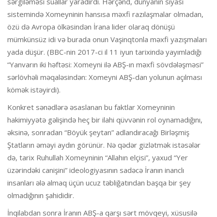
sərgiləməsi suallar yaradırdı. Hərçənd, dünyanın siyasi
sistemində Xomeyninin hansısa məxfi razılaşmalar olmadan,
özü də Avropa ölkəsindən İrana lider olaraq dönüşü
mümkünsüz idi və burada onun Vaşinqtonla məxfi yazışmaları
yada düşür. (BBC-nin 2017-ci il 11 iyun tarixində yayımladığı
“Yanvarın iki həftəsi: Xomeyni ilə ABŞ-ın məxfi sövdələşməsi”
sərlövhəli məqaləsindən: Xomeyni ABŞ-dan yolunun açılması
kömək istəyirdi).
Konkret sənədlərə əsaslanan bu faktlar Xomeyninin
hakimiyyətə gəlişində heç bir ilahi qüvvənin rol oynamadığını,
əksinə, sonradan “Böyük şeytan” adlandıracağı Birləşmiş
Ştatların əməyi aydın görünür. Nə qədər gizlətmək istəsələr
də, tarix Ruhullah Xomeyninin “Allahın elçisi”, yaxud “Yer
üzərindəki canişini” ideologiyasının sadəcə İranın inanclı
insanları ələ almaq üçün ucuz təbliğatından başqa bir şey
olmadığının şahididir.
İnqilabdan sonra İranın ABŞ-a qarşı sərt mövqeyi, xüsusilə