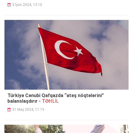
3 İyun 2024, 13:10
Türkiyə Cənubi Qafqazda “atəş nöqtələrini”
TƏHLİL
balanslaşdırır -
31 May 2024, 11:19