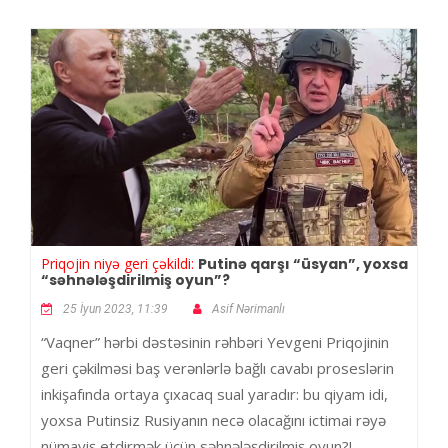
Priqojin niyə geri çəkildi:
Putinə qarşı “üsyan”, yoxsa
“səhnələşdirilmiş oyun”?
25 İyun 2023, 11:39
Asif Nərimanlı
“Vaqner” hərbi dəstəsinin rəhbəri Yevgeni Priqojinin
geri çəkilməsi baş verənlərlə bağlı cavabı proseslərin
inkişafında ortaya çıxacaq sual yaradır: bu qiyam idi,
yoxsa Putinsiz Rusiyanın necə olacağını ictimai rəyə
nümayiş etdirmək üçün səhnələşdirilmiş oyun?!