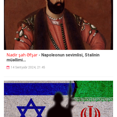
Nadir şah Əfşar
- Napoleonun sevimlisi, Stalinin
müəllimi...
14 Sentyabr 2024, 21:45