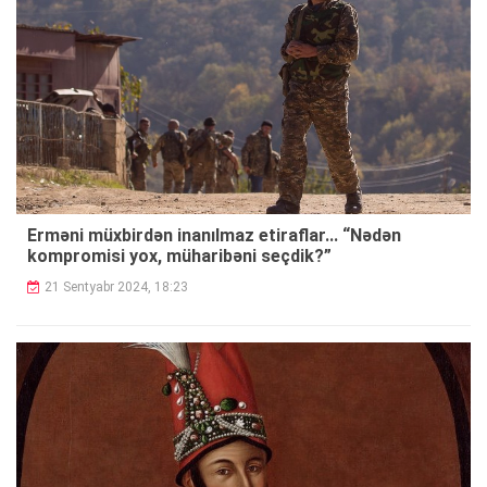
Erməni müxbirdən inanılmaz etiraflar... “Nədən
kompromisi yox, müharibəni seçdik?”
21 Sentyabr 2024, 18:23