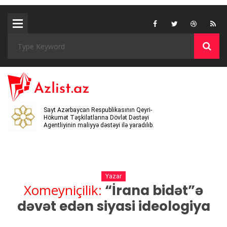
Sayt Azərbaycan Respublikasının Qeyri-
Hökumət Təşkilatlarına Dövlət Dəstəyi
Agentliyinin maliyyə dəstəyi ilə yaradılıb.
Yazar
Xomeyniçilik:
“İrana bidət”ə
dəvət edən siyasi ideologiya