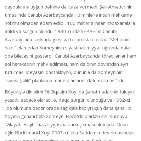
qaydalarına uyğun dəfninə də icazə vermədi. Şəriətmədarinin
timsalında Cənubi Azərbaycanda 10 minlərlə insan məhkəmə
hökmü olmadan edam edildi, 100 minlərlə insan həbsxanalara
atıldı və sürgün olundu. 1980-ci ildə SEPAH-ın Cənubi
Azərbaycana tanklarla girişi və törətdikləri özünü “Mehdinin
naibi” elan edən Xomeyninin siyasi hakimiyyət uğrunda nələr
edə biləcəyini göstərdi. Cənubi Azərbaycanda törədilənlər həm
sol hərəkatının məhv edilməsi, həm də dinin dövlətdən ayrı
tutulması ideyasını dəstəkləyən, bununla da Xomeyninin
“siyasi şiəlik” planlarına mane olanların “dəfn edilməsi” idi.
Böyük şiə din alimi Əbülqasim Xoyi də Şəriətmədarinin taleyini
yaşadı, sadəcə olaraq, o, İraqa sürgün olunduğu və 1992-ci
ildə ölümünə qədər orada sağ qala bildiyi üçün daha şanslı idi.
Xoyinin günahı hələ Xomeyni Nəcəfdə olarkən irəli sürdüyü
“Vilayəti-Fəqih” nəzəriyyəsinə qarşı çıxması olmuşdu. Onun
oğlu Əbdülməcid Xoyi 2003-cü ildə Səddamın devrilməsindən
sonra İraqda Xomeyninin əsas gücü olan Sədr ailəsi