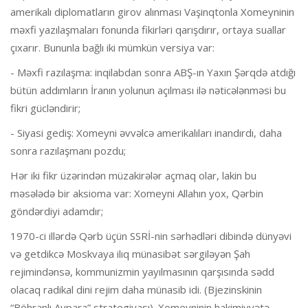
amerikalı diplomatların girov alınması Vaşinqtonla Xomeyninin
məxfi yazılaşmaları fonunda fikirləri qarışdırır, ortaya suallar
çıxarır. Bununla bağlı iki mümkün versiya var:
- Məxfi razılaşma: inqilabdan sonra ABŞ-ın Yaxın Şərqdə atdığı
bütün addımların İranın yolunun açılması ilə nəticələnməsi bu
fikri gücləndirir;
- Siyasi gediş: Xomeyni əvvəlcə amerikalıları inandırdı, daha
sonra razılaşmanı pozdu;
Hər iki fikr üzərindən müzakirələr açmaq olar, lakin bu
məsələdə bir aksioma var: Xomeyni Allahın yox, Qərbin
göndərdiyi adamdır;
1970-ci illərdə Qərb üçün SSRİ-nin sərhədləri dibində dünyəvi
və getdikcə Moskvaya ilıq münasibət sərgiləyən Şah
rejimindənsə, kommunizmin yayılmasının qarşısında sədd
olacaq radikal dini rejim daha münasib idi. (Bjezinskinin
“Böhranlı Aypara” strategiyası). Xomeyninin hakimiyyətə