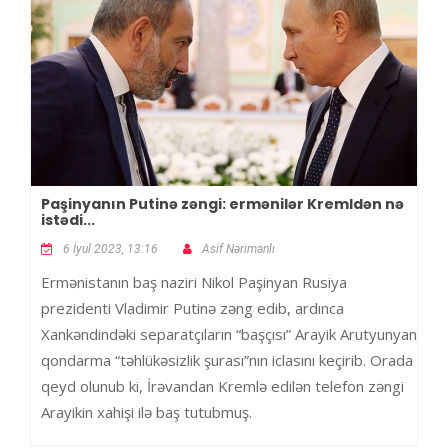
Paşinyanın Putinə zəngi: ermənilər Kremldən nə
istədi...
6 İyul 2023, 13:16
Asif Nərimanlı
Ermənistanın baş naziri Nikol Paşinyan Rusiya
prezidenti Vladimir Putinə zəng edib, ardınca
Xankəndindəki separatçıların “başçısı” Arayik Arutyunyan
qondarma “təhlükəsizlik şurası”nın iclasını keçirib. Orada
qeyd olunub ki, İrəvandan Kremlə edilən telefon zəngi
Arayikin xahişi ilə baş tutubmuş.