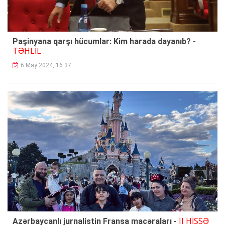
Paşinyana qarşı hücumlar: Kim harada dayanıb? -
TƏHLİL
6 May 2024, 16:37
II HİSSƏ
Azərbaycanlı jurnalistin Fransa macəraları -