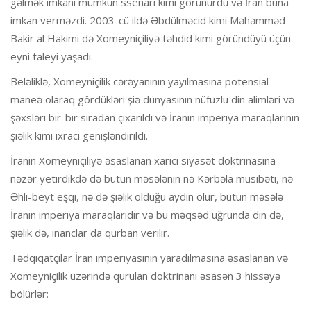
gəlmək imkanı mümkün ssenari kimi görünürdü və İran buna
imkan verməzdi. 2003-cü ildə Əbdülməcid kimi Məhəmməd
Bakir al Hakimi də Xomeyniçiliyə təhdid kimi göründüyü üçün
eyni taleyi yaşadı.
Beləliklə, Xomeyniçilik cərəyanının yayılmasına potensial
maneə olaraq gördükləri şiə dünyasının nüfuzlu din alimləri və
şəxsləri bir-bir sıradan çıxarıldı və İranın imperiya maraqlarının
şiəlik kimi ixracı genişləndirildi.
İranın Xomeyniçiliyə əsaslanan xarici siyasət doktrinasına
nəzər yetirdikdə də bütün məsələnin nə Kərbəla müsibəti, nə
Əhli-beyt eşqi, nə də şiəlik olduğu aydın olur, bütün məsələ
İranın imperiya maraqlarıdır və bu məqsəd uğrunda din də,
şiəlik də, inanclar da qurban verilir.
Tədqiqatçılar İran imperiyasının yaradılmasına əsaslanan və
Xomeyniçilik üzərində qurulan doktrinanı əsasən 3 hissəyə
bölürlər: