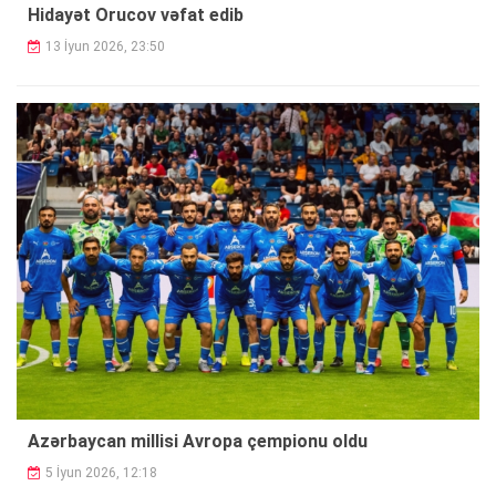
Hidayət Orucov vəfat edib
13 İyun 2026, 23:50
Azərbaycan millisi Avropa çempionu oldu
5 İyun 2026, 12:18