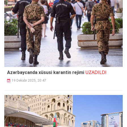
UZADILDI
Azərbaycanda xüsusi karantin rejimi
19 Dekabr 2025, 20:47