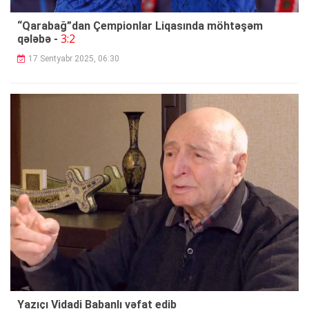
“Qarabağ”dan Çempionlar Liqasında möhtəşəm
3:2
qələbə -
17 Sentyabr 2025, 06:30
Yazıçı Vidadi Babanlı vəfat edib