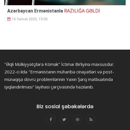
RAZILIĞA GƏLDİ
Azərbaycan Ermənistanla
16 Yanvar 2025, 19:00
"Əqli Mülkiyyətçilərə Kömək" İctimai Birliyinə məxsusdur.
2022-ci ildə "Ermənistanın müharibə cinayətləri və post-
münaqişə dövrü problemlərinin Yaxın Şərq mətbuatında
işıqlandırılması" layihəsi çərçivəsində hazılanıb.
Biz sosial şəbəkələrdə