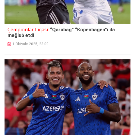
Çempionlar Liqası:
“Qarabağ” “Kopenhagen”i də
məğlub etdi
1 Oktyabr 2025, 23:00