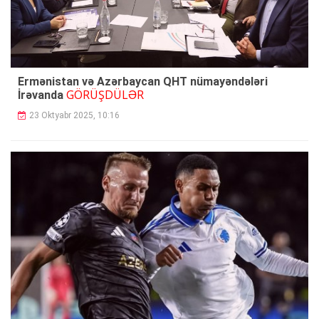
Ermənistan və Azərbaycan QHT nümayəndələri
GÖRÜŞDÜLƏR
İrəvanda
23 Oktyabr 2025, 10:16