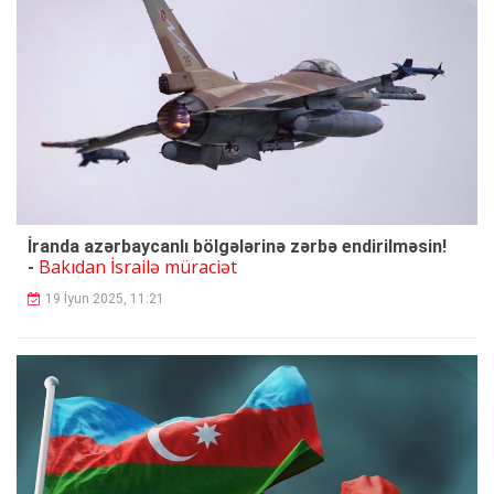
İranda azərbaycanlı bölgələrinə zərbə endirilməsin!
Bakıdan İsrailə müraciət
-
19 İyun 2025, 11:21