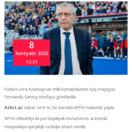
8
Sentyabr 2025
12:21
Futbol üzrə Azərbaycan milli komandasının baş məşqçisi
Fernandu Santuş istefaya göndərilib.
Azlist.az
xəbər verir ki, bu barədə AFFA məlumat yayıb.
AFFA rəhbərliyi ilə portuqaliyalı mütəxəssis arasında
müqaviləyə qarşılıqlı razılıqla xitam verilib.