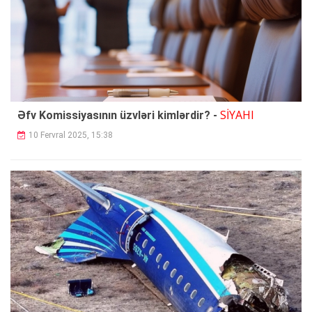
SİYAHI
Əfv Komissiyasının üzvləri kimlərdir? -
10 Fervral 2025, 15:38