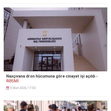
Naxçıvana dron hücumuna görə cinayət işi açıldı -
RƏSMİ
5 Mart 2026, 17:02