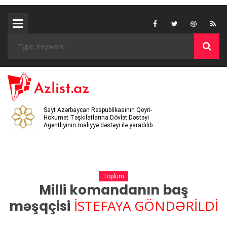
Sayt Azərbaycan Respublikasının Qeyri-
Hökumət Təşkilatlarına Dövlət Dəstəyi
Agentliyinin maliyyə dəstəyi ilə yaradılıb.
Toplum
Milli komandanın baş
İSTEFAYA GÖNDƏRİLDİ
məşqçisi