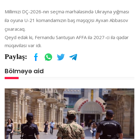
Millimizi DÇ-2026-nın seçmə mərhələsində Ukrayna yığması
ilə oyuna U-21 komandamızın baş məşqçisi Ayxan Abbasov
çıxaracaq.
Qeyd edək ki, Fernandu Santuşun AFFA ilə 2027-ci ilə qədər
müqaviləsi var idi.
Paylaş:
Bölməyə aid