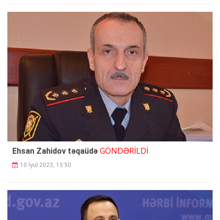
GÖNDƏRİLDİ
Ehsan Zahidov təqaüdə
10 İyul 2023, 13:50