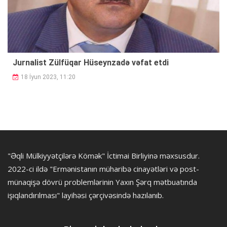
Jurnalist Zülfüqar Hüseynzadə vəfat etdi
18 İyun 2023, 11:20
"Əqli Mülkiyyətçilərə Kömək" İctimai Birliyinə məxsusdur.
2022-ci ildə "Ermənistanın müharibə cinayətləri və post-
münaqişə dövrü problemlərinin Yaxın Şərq mətbuatında
işıqlandırılması" layihəsi çərçivəsində hazılanıb.