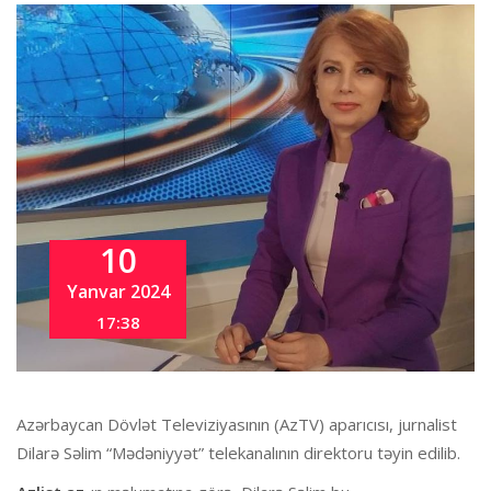
10
Yanvar 2024
17:38
Azərbaycan Dövlət Televiziyasının (AzTV) aparıcısı, jurnalist
Dilarə Səlim “Mədəniyyət” telekanalının direktoru təyin edilib.