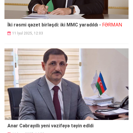
FƏRMAN
İki rəsmi qəzet birləşdi: iki MMC yaradıldı -
11 İyul 2025, 12:03
Anar Cəbrayıllı yeni vəzifəyə təyin edldi