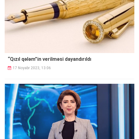
“Qızıl qələm”in verilməsi dayandırıldı
17 Noyabr 2023, 13:06