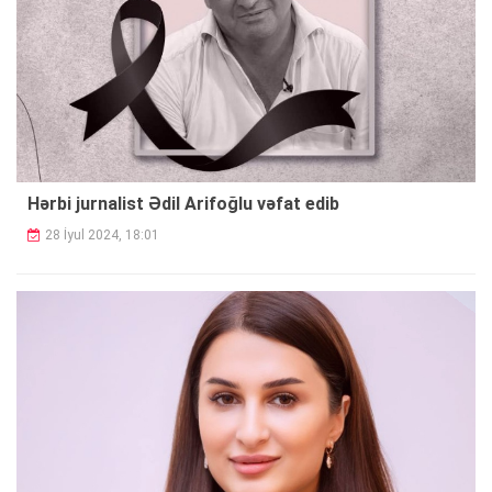
Hərbi jurnalist Ədil Arifoğlu vəfat edib
28 İyul 2024, 18:01