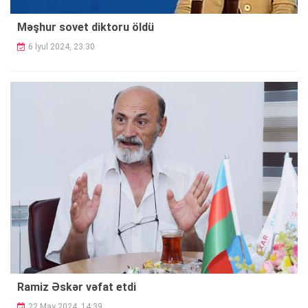
Məşhur sovet diktoru öldü
6 İyul 2024, 23:30
Ramiz Əskər vəfat etdi
22 May 2024, 14:39