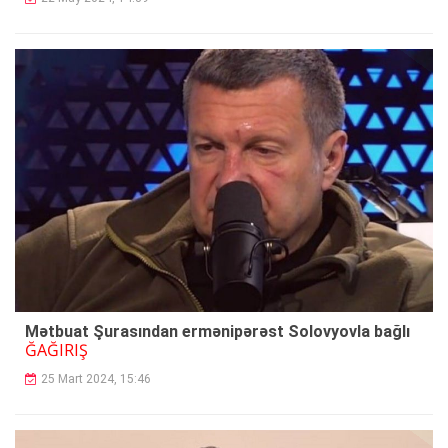
Mətbuat Şurasından ermənipərəst Solovyovla bağlı
ĞAĞIRIŞ
25 Mart 2024, 15:46