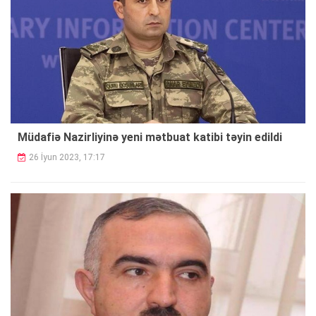
Müdafiə Nazirliyinə yeni mətbuat katibi təyin edildi
26 İyun 2023, 17:17