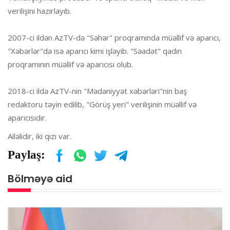
verilişini hazırlayıb.
2007-ci ildən AzTV-də "Səhər" proqramında müəllif və aparıcı,
"Xəbərlər"də isə aparıcı kimi işləyib. "Səadət" qadın
proqramının müəllif və aparıcısı olub.
2018-ci ildə AzTV-nin "Mədəniyyət xəbərləri"nin baş
redaktoru təyin edilib, "Görüş yeri" verilişinin müəllif və
aparıcısıdır.
Ailəlidir, iki qızı var.
Paylaş:
Bölməyə aid