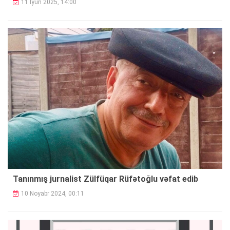
11 İyun 2025, 14:00
Tanınmış jurnalist Zülfüqar Rüfətoğlu vəfat edib
10 Noyabr 2024, 00:11