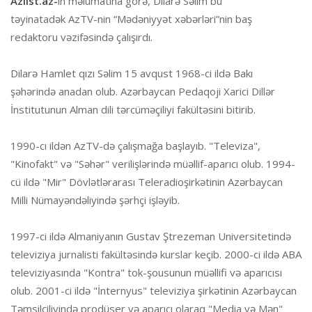
Azlist.az-
ın məlumatına görə, Dilarə Səlim bu
təyinatadək AzTV-nin “Mədəniyyət xəbərləri”nin baş
redaktoru vəzifəsində çalışırdı.
Dilarə Hamlet qızı Səlim 15 avqust 1968-ci ildə Bakı
şəhərində anadan olub. Azərbaycan Pedaqoji Xarici Dillər
İnstitutunun Alman dili tərcüməçiliyi fakültəsini bitirib.
1990-cı ildən AzTV-də çalışmağa başlayıb. "Televiza",
"Kinofakt" və "Səhər" verilişlərində müəllif-aparıcı olub. 1994-
cü ildə "Mir" Dövlətlərarası Teleradioşirkətinin Azərbaycan
Milli Nümayəndəliyində şərhçi işləyib.
1997-ci ildə Almaniyanın Gustav Ştrezeman Universitetində
televiziya jurnalisti fakültəsində kurslar keçib. 2000-ci ildə ABA
televiziyasında "Kontra" tok-şousunun müəllifi və aparıcısı
olub. 2001-ci ildə "İnternyus" televiziya şirkətinin Azərbaycan
Təmsilçiliyində prodüser və aparıcı olaraq "Media və Mən"