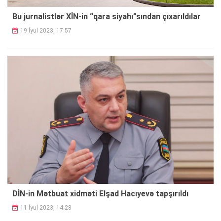
Bu jurnalistlər XİN-in “qara siyahı”sından çıxarıldılar
19 İyul 2023, 17:57
DİN-in Mətbuat xidməti Elşad Hacıyevə tapşırıldı
11 İyul 2023, 14:28