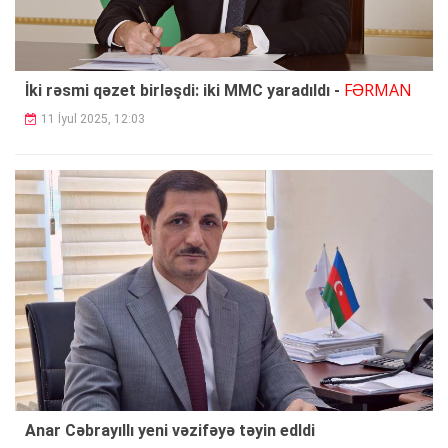
FƏRMAN
İki rəsmi qəzet birləşdi: iki MMC yaradıldı -
11 İyul 2025, 12:03
Anar Cəbrayıllı yeni vəzifəyə təyin edldi