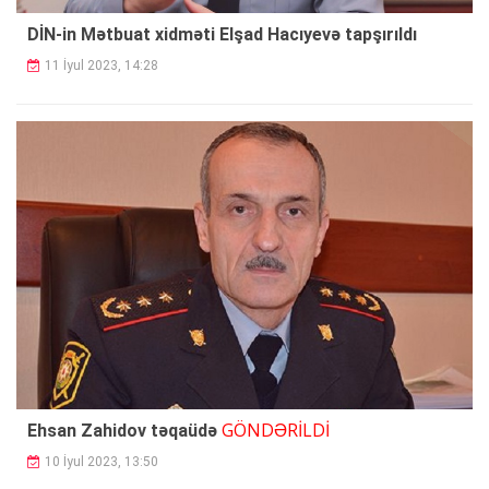
DİN-in Mətbuat xidməti Elşad Hacıyevə tapşırıldı
11 İyul 2023, 14:28
GÖNDƏRİLDİ
Ehsan Zahidov təqaüdə
10 İyul 2023, 13:50