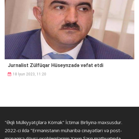
Jurnalist Zülfüqar Hüseynzadə vəfat etdi
18 İyun 2023, 11:20
"Əqli Mülkiyyətçilərə Kömək" İctimai Birliyinə məxsusdur.
2022-ci ildə "Ermənistanın müharibə cinayətləri və post-
münaqişə dövrü problemlərinin Yaxın Şərq mətbuatında