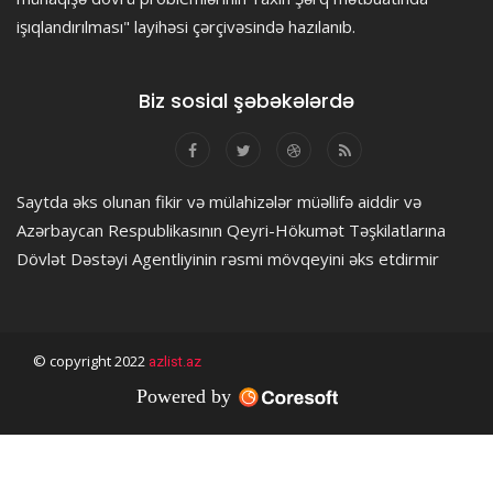
işıqlandırılması" layihəsi çərçivəsində hazılanıb.
Biz sosial şəbəkələrdə
Saytda əks olunan fikir və mülahizələr müəllifə aiddir və
Azərbaycan Respublikasının Qeyri-Hökumət Təşkilatlarına
Dövlət Dəstəyi Agentliyinin rəsmi mövqeyini əks etdirmir
© copyright 2022
azlist.az