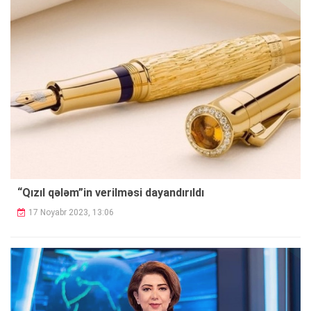
“Qızıl qələm”in verilməsi dayandırıldı
17 Noyabr 2023, 13:06