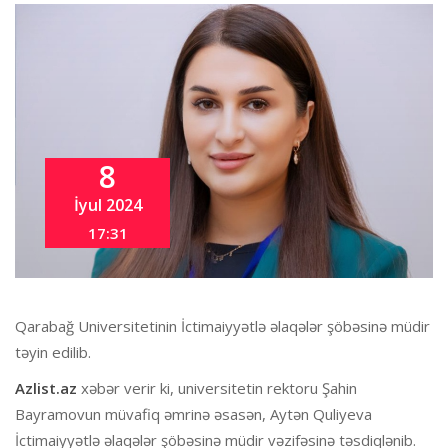
8
İyul 2024
17:31
Qarabağ Universitetinin İctimaiyyətlə əlaqələr şöbəsinə müdir
təyin edilib.
Azlist.az
xəbər verir ki, universitetin rektoru Şahin
Bayramovun müvafiq əmrinə əsasən, Aytən Quliyeva
İctimaiyyətlə əlaqələr şöbəsinə müdir vəzifəsinə təsdiqlənib.