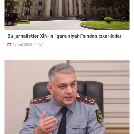
Bu jurnalistlər XİN-in “qara siyahı”sından çıxarıldılar
19 İyul 2023, 17:57