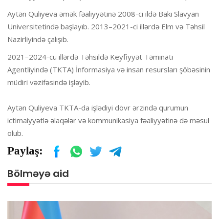
Aytən Quliyeva əmək fəaliyyətinə 2008-ci ildə Bakı Slavyan
Universitetində başlayıb. 2013–2021-ci illərdə Elm və Təhsil
Nazirliyində çalışıb.
2021–2024-cü illərdə Təhsildə Keyfiyyət Təminatı
Agentliyində (TKTA) İnformasiya və insan resursları şöbəsinin
müdiri vəzifəsində işləyib.
Aytən Quliyeva TKTA-da işlədiyi dövr ərzində qurumun
ictimaiyyətlə əlaqələr və kommunikasiya fəaliyyətinə də məsul
olub.
Paylaş:
Bölməyə aid