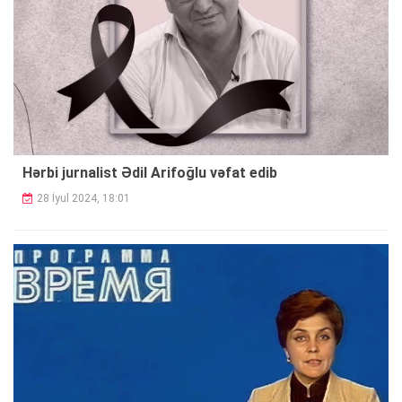
Hərbi jurnalist Ədil Arifoğlu vəfat edib
28 İyul 2024, 18:01