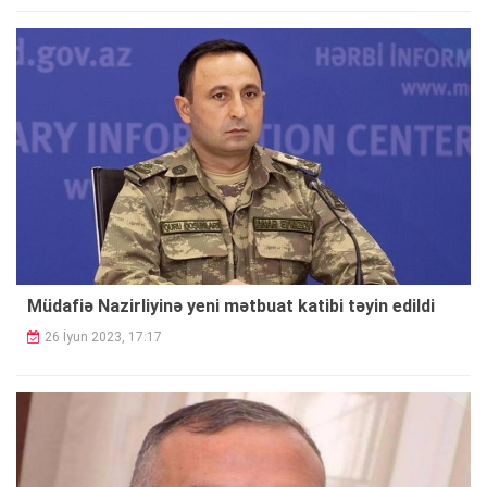
Müdafiə Nazirliyinə yeni mətbuat katibi təyin edildi
26 İyun 2023, 17:17