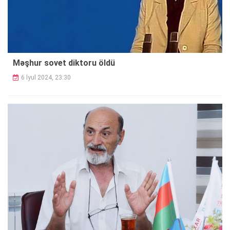
Məşhur sovet diktoru öldü
6 İyul 2024, 23:30