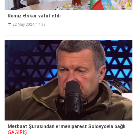
Ramiz Əskər vəfat etdi
22 May 2024, 14:39
Mətbuat Şurasından ermənipərəst Solovyovla bağlı
ĞAĞIRIŞ