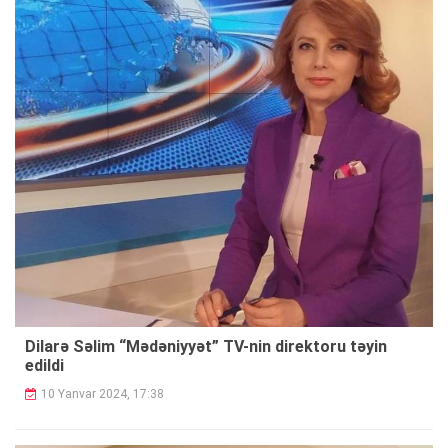
Dilarə Səlim “Mədəniyyət” TV-nin direktoru təyin
edildi
10 Yanvar 2024, 17:38