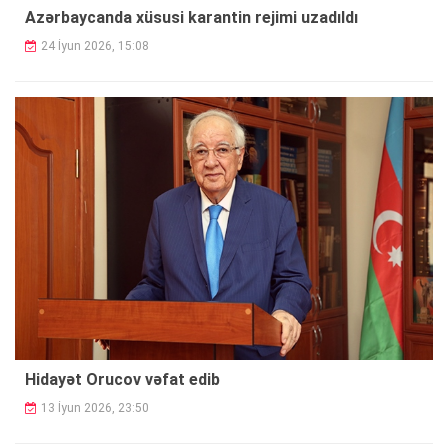
Azərbaycanda xüsusi karantin rejimi uzadıldı
24 İyun 2026, 15:08
Hidayət Orucov vəfat edib
13 İyun 2026, 23:50