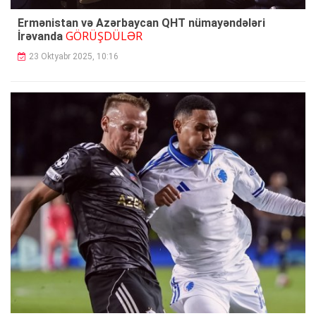
Ermənistan və Azərbaycan QHT nümayəndələri
GÖRÜŞDÜLƏR
İrəvanda
23 Oktyabr 2025, 10:16