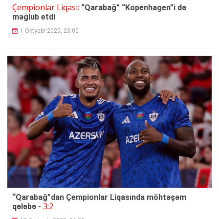
Çempionlar Liqası:
“Qarabağ” “Kopenhagen”i də
məğlub etdi
1 Oktyabr 2025, 23:00
“Qarabağ”dan Çempionlar Liqasında möhtəşəm
3:2
qələbə -