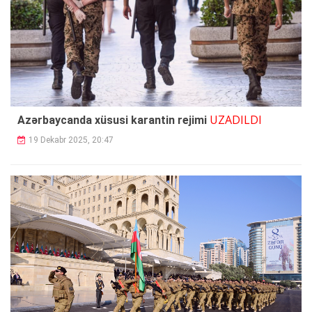
UZADILDI
Azərbaycanda xüsusi karantin rejimi
19 Dekabr 2025, 20:47