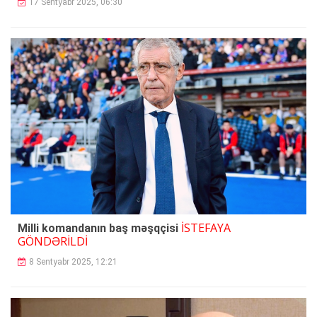
17 Sentyabr 2025, 06:30
İSTEFAYA
Milli komandanın baş məşqçisi
GÖNDƏRİLDİ
8 Sentyabr 2025, 12:21