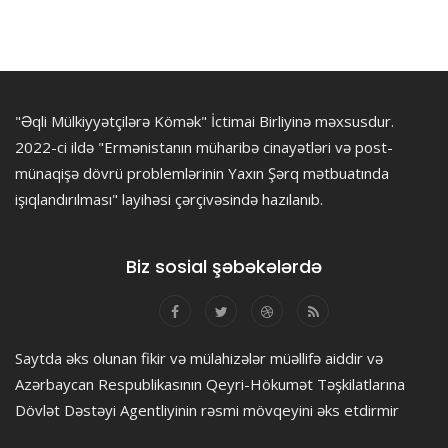
"Əqli Mülkiyyətçilərə Kömək" İctimai Birliyinə məxsusdur.
2022-ci ildə "Ermənistanın müharibə cinayətləri və post-
münaqişə dövrü problemlərinin Yaxın Şərq mətbuatında
işıqlandırılması" layihəsi çərçivəsində hazılanıb.
Biz sosial şəbəkələrdə
Saytda əks olunan fikir və mülahizələr müəllifə aiddir və
Azərbaycan Respublikasının Qeyri-Hökumət Təşkilatlarına
Dövlət Dəstəyi Agentliyinin rəsmi mövqeyini əks etdirmir