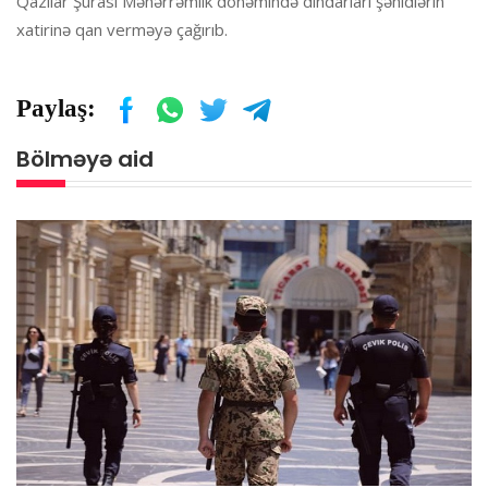
Qazılar Şurası Məhərrəmlik dönəmində dindarları şəhidlərin
xatirinə qan verməyə çağırıb.
Paylaş:
Bölməyə aid