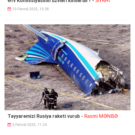
SİYAHI
Əfv Komissiyasının üzvləri kimlərdir? -
10 Fervral 2025, 15:38
Rəsmi MƏNBƏ
Təyyarəmizi Rusiya raketi vurub -
5 Fervral 2025, 11:24