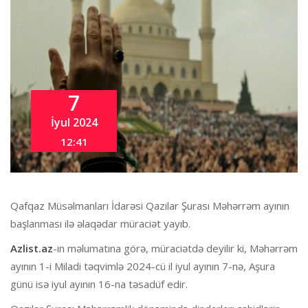
7
İyul 2024
12:41
Qafqaz Müsəlmanları İdarəsi Qazılar Şurası Məhərrəm ayının
başlanması ilə əlaqədar müraciət yayıb.
Azlist.az
-ın məlumatına görə, müraciətdə deyilir ki, Məhərrəm
ayının 1-i Miladi təqvimlə 2024-cü il iyul ayının 7-nə, Aşura
günü isə iyul ayının 16-na təsadüf edir.